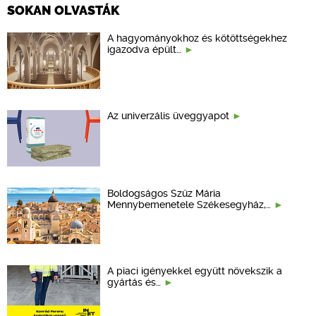
SOKAN OLVASTÁK
A hagyományokhoz és kötöttségekhez
igazodva épült…
Az univerzális üveggyapot
Boldogságos Szűz Mária
Mennybemenetele Székesegyház,…
A piaci igényekkel együtt növekszik a
gyártás és…