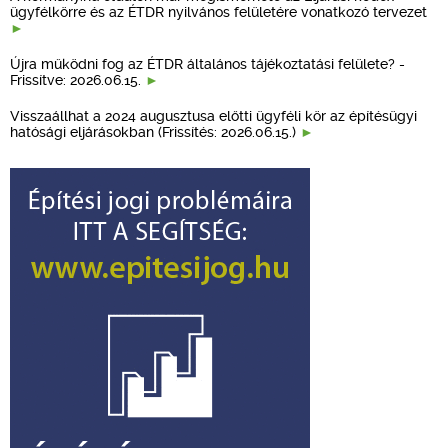
ügyfélkörre és az ÉTDR nyilvános felületére vonatkozó tervezet
Újra működni fog az ÉTDR általános tájékoztatási felülete? -
Frissítve: 2026.06.15.
Visszaállhat a 2024 augusztusa előtti ügyféli kör az építésügyi
hatósági eljárásokban (Frissítés: 2026.06.15.)