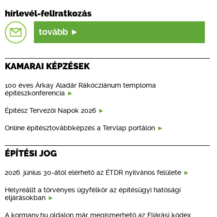
hírlevél-feliratkozás
tovább
KAMARAI KÉPZÉSEK
100 éves Árkay Aladár Rákócziánum temploma
építészkonferencia
Építész Tervezői Napok 2026
Online építésztovábbképzés a Tervlap portálon
ÉPÍTÉSI JOG
2026. június 30-ától elérhető az ÉTDR nyilvános felülete
Helyreállt a törvényes ügyfélkör az építésügyi hatósági
eljárásokban
A kormany.hu oldalon már megismerhető az Eljárási kódex