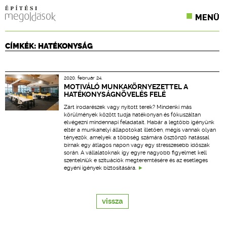
MENÜ
KONFERENCIÁK
CÍMKÉK: HATÉKONYSÁG
SZAKLAPOK
2020. február 24.
CPR TERMÉKKIÍRÁS
MOTIVÁLÓ MUNKAKÖRNYEZETTEL A
HATÉKONYSÁGNÖVELÉS FELÉ
ÉPÍTÉSI JOG
Zárt irodarészek vagy nyitott terek? Mindenki más
körülmények között tudja hatékonyan és fókuszáltan
elvégezni mindennapi feladatait. Habár a legtöbb igényünk
ONLINE KÉPZÉSEK
eltér a munkahelyi állapotokat illetően, mégis vannak olyan
tényezők, amelyek a többség számára ösztönző hatással
bírnak egy átlagos napon vagy egy stresszesebb időszak
TERVEZÉSI SEGÉDLETEK
során. A vállalatoknak így egyre nagyobb figyelmet kell
szentelniük e szituációk megteremtésére és az esetleges
egyéni igények biztosítására.
vissza