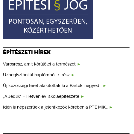
ÉPÍTÉSZETI HÍREK
Városrész, amit körülölel a természet
Üzbegisztáni útinaplómból, 1. rész
Új közösségi teret alakítottak ki a Bartók-negyed…
„A Jedlik” – Hetven év iskolaépítészete
Idén is népszerűek a jelentkezők körében a PTE MIK…