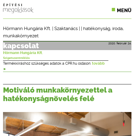
MENÜ
KONFERENCIÁK
Hörmann Hungária Kft.
|
Szaktanács
| |
hatékonyság
,
iroda
,
munkakörnyezet
SZAKLAPOK
2020. február 24.
kapcsolat
CPR TERMÉKKIÍRÁS
Hörmann Hungária Kft.
Szigetszentmiklós
ÉPÍTÉSI JOG
Termékkiíráshoz szükséges adatok a CPR.hu oldalon:
tovább
ONLINE KÉPZÉSEK
Motiváló munkakörnyezettel a
TERVEZÉSI SEGÉDLETEK
hatékonyságnövelés felé