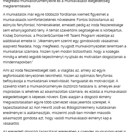
megfelelő munkakörülményekre és a munkavállalói elégedettség
megteremtésére.
A munkáltatók már egyre többször fordítanak kiemelt figyelmet a
munkavállalók komfortérzetének növelésére. Fontos biztosítaniuk az
előnyös fényforrást, hőmérsékletet, emellett pedig az iroda felszereltsége
sem elhanyagolható tény. A témát szakértőnk segítségével is körbejártuk,
Kisbej Domonkos, a Procter&Gamble HR Talent Program vezetője az
alábbiakat emelte ki: „Véleményem szerint egy gondoskodó vállalatnak
alapvető feladata, hogy megfelelő, nyugodt munkakörnyezetet teremtsen a
munkatársai számára, hiszen ilyen módon biztosítható, hogy a kollégák
mindig a lehető legjobb teljesítményt nyújtsák és motiváltan dolgozzanak a
mindennapokban.”
Ami az iroda felszereltségét illeti, a világítás az, amely az egyik
legfontosabb tényezőnek tekinthető, hiszen az optimális fényforrás
befolyásolja a munkatársak kreativitását, hangulatát és motivációját. A
szakértő kitért a munkakörülmények ösztönző hatására is, amelyek akár
inspirálóak is lehetnek az alkalmazottak számára, és ezáltal a munkavállalói
elégedettséget is képesek növelni. Ezek alapján a dolgozói élmény
megvalósításában egyre több szervezet vállal jelentős szerepet. A
tapasztalatokat az Aon Hewitt 2018-as #dolgoznielmeny kutatásának
eredményei is alátámasztják, miszerint 2018-ban minden második
alkalmazott gondolta azt, hogy valódi munkavállalói élményt kap a
vállalattól.
Az elégedett dolgozói tapasztalat elérésében a csendes munkakörnyezet is