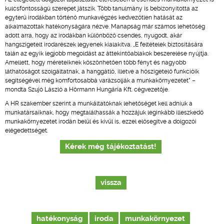
kulcsfontosságú szerepet játszik. Több tanulmány is bebizonyította az
egyterű irodákban történő munkavégzés kedvezőtlen hatását az
alkalmazottak hatékonyságára nézve. Manapság már számos lehetőség
adott arra, hogy az irodákban különböző csendes, nyugodt, akár
hangszigetelt irodarészek legyenek kialakítva. „E feltételek biztosítására
talán az egyik legjobb megoldást az áttekintőablakok beszerelése nyújtja.
Amellett, hogy méreteiknek köszönhetően több fényt és nagyobb
láthatóságot szolgáltatnak, a hanggátló, illetve a hőszigetelő funkcióik
segítségével még komfortosabbá varázsolják a munkakörnyezetet” –
mondta Szujó László a Hörmann Hungária Kft. cégvezetője.
A HR szakember szerint a munkáltatóknak lehetőséget kell adniuk a
munkatársaiknak, hogy megtalálhassák a hozzájuk leginkább illeszkedő
munkakörnyezetet irodán belül és kívül is, ezzel elősegítve a dolgozói
elégedettséget.
Kérek még tájékoztatást!
vissza
hatékonyság
iroda
munkakörnyezet