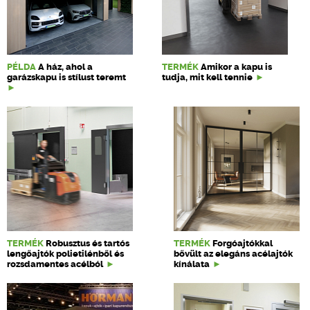
PÉLDA
A ház, ahol a
TERMÉK
Amikor a kapu is
garázskapu is stílust teremt
tudja, mit kell tennie
TERMÉK
Robusztus és tartós
TERMÉK
Forgóajtókkal
lengőajtók polietilénből és
bővült az elegáns acélajtók
rozsdamentes acélból
kínálata