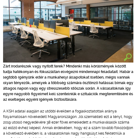
Zárt irodarészek vagy nyitott terek? Mindenki más körülmények között
tudja hatékonyan és fókuszáltan elvégezni mindennapi feladatait. Habár a
legtöbb igényünk eltér a munkahelyi állapotokat illetően, mégis vannak
olyan tényezők, amelyek a többség számára ösztönző hatással bírnak egy
átlagos napon vagy egy stresszesebb időszak során. A vállalatoknak így
egyre nagyobb figyelmet kell szentelniük e szituációk megteremtésére és
az esetleges egyéni igények biztosítására.
A KSH adatai alapján az utóbbi években a foglalkoztatottak aránya
folyamatosan növekedett Magyarországon. Jól szemlélteti ezt a tényt, hogy
2019 utolsó negyedévére 38 ezer fővel emelkedett a munkavállalók száma
az előző évhez képest. Annak érdekében, hogy ez a szám tovább fokozódjon
a következő években is, a vállalatoknak nagy hangsúlyt kell fektetniük a