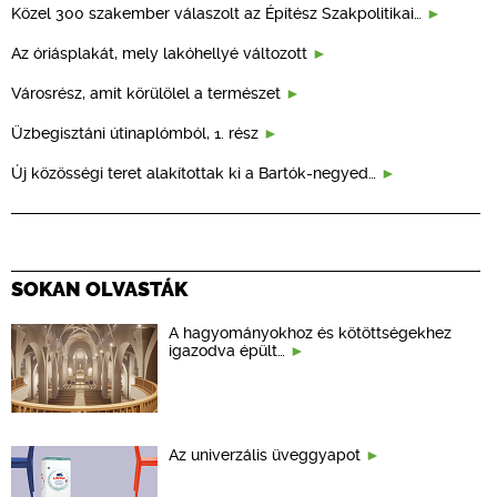
Közel 300 szakember válaszolt az Építész Szakpolitikai…
Az óriásplakát, mely lakóhellyé változott
Városrész, amit körülölel a természet
Üzbegisztáni útinaplómból, 1. rész
Új közösségi teret alakítottak ki a Bartók-negyed…
SOKAN OLVASTÁK
A hagyományokhoz és kötöttségekhez
igazodva épült…
Az univerzális üveggyapot