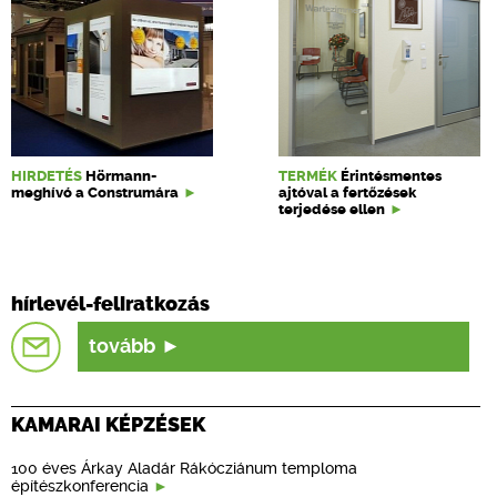
HIRDETÉS
Hörmann-
TERMÉK
Érintésmentes
meghívó a Construmára
ajtóval a fertőzések
terjedése ellen
hírlevél-feliratkozás
tovább
KAMARAI KÉPZÉSEK
100 éves Árkay Aladár Rákócziánum temploma
építészkonferencia