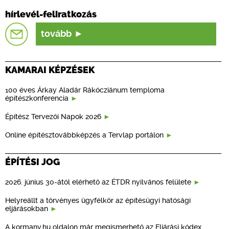
hírlevél-feliratkozás
tovább
KAMARAI KÉPZÉSEK
100 éves Árkay Aladár Rákócziánum temploma
építészkonferencia
Építész Tervezői Napok 2026
Online építésztovábbképzés a Tervlap portálon
ÉPÍTÉSI JOG
2026. június 30-ától elérhető az ÉTDR nyilvános felülete
Helyreállt a törvényes ügyfélkör az építésügyi hatósági
eljárásokban
A kormany.hu oldalon már megismerhető az Eljárási kódex