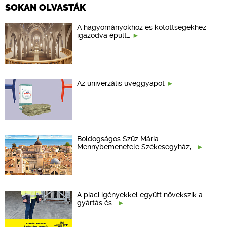
SOKAN OLVASTÁK
A hagyományokhoz és kötöttségekhez
igazodva épült…
Az univerzális üveggyapot
Boldogságos Szűz Mária
Mennybemenetele Székesegyház,…
A piaci igényekkel együtt növekszik a
gyártás és…