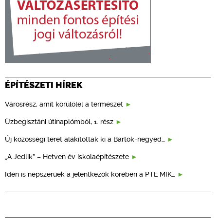
ÉPÍTÉSZETI HÍREK
Városrész, amit körülölel a természet
Üzbegisztáni útinaplómból, 1. rész
Új közösségi teret alakítottak ki a Bartók-negyed…
„A Jedlik” – Hetven év iskolaépítészete
Idén is népszerűek a jelentkezők körében a PTE MIK…