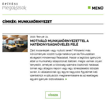
MENÜ
KONFERENCIÁK
CÍMKÉK: MUNKAKÖRNYEZET
SZAKLAPOK
2020. február 24.
CPR TERMÉKKIÍRÁS
MOTIVÁLÓ MUNKAKÖRNYEZETTEL A
HATÉKONYSÁGNÖVELÉS FELÉ
ÉPÍTÉSI JOG
Zárt irodarészek vagy nyitott terek? Mindenki más
körülmények között tudja hatékonyan és fókuszáltan
elvégezni mindennapi feladatait. Habár a legtöbb igényünk
ONLINE KÉPZÉSEK
eltér a munkahelyi állapotokat illetően, mégis vannak olyan
tényezők, amelyek a többség számára ösztönző hatással
bírnak egy átlagos napon vagy egy stresszesebb időszak
TERVEZÉSI SEGÉDLETEK
során. A vállalatoknak így egyre nagyobb figyelmet kell
szentelniük e szituációk megteremtésére és az esetleges
egyéni igények biztosítására.
vissza