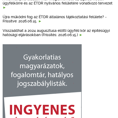
ügyfélkörre és az ÉTDR nyilvános felületére vonatkozó tervezet
Újra működni fog az ÉTDR általános tájékoztatási felülete? -
Frissítve: 2026.06.15.
Visszaállhat a 2024 augusztusa előtti ügyféli kör az építésügyi
hatósági eljárásokban (Frissítés: 2026.06.15.)