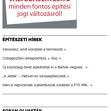
ÉPÍTÉSZETI HÍREK
Városrész, amit körülölel a természet
Üzbegisztáni útinaplómból, 1. rész
Új közösségi teret alakítottak ki a Bartók-negyed…
„A Jedlik” – Hetven év iskolaépítészete
Idén is népszerűek a jelentkezők körében a PTE MIK…
SOKAN OLVASTÁK