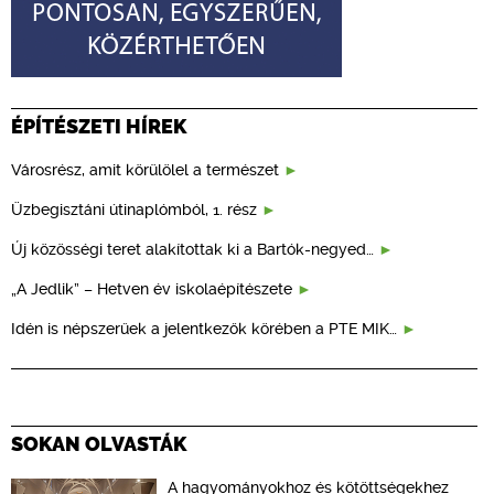
ÉPÍTÉSZETI HÍREK
Városrész, amit körülölel a természet
Üzbegisztáni útinaplómból, 1. rész
Új közösségi teret alakítottak ki a Bartók-negyed…
„A Jedlik” – Hetven év iskolaépítészete
Idén is népszerűek a jelentkezők körében a PTE MIK…
SOKAN OLVASTÁK
A hagyományokhoz és kötöttségekhez