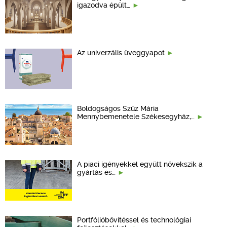
igazodva épült…
Az univerzális üveggyapot
Boldogságos Szűz Mária
Mennybemenetele Székesegyház,…
A piaci igényekkel együtt növekszik a
gyártás és…
Portfólióbővítéssel és technológiai