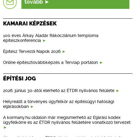
tovább
KAMARAI KÉPZÉSEK
100 éves Árkay Aladár Rákócziánum temploma
építészkonferencia
Építész Tervezői Napok 2026
Online építésztovábbképzés a Tervlap portálon
ÉPÍTÉSI JOG
2026. június 30-ától elérhető az ÉTDR nyilvános felülete
Helyreállt a törvényes ügyfélkör az építésügyi hatósági
eljárásokban
A kormany.hu oldalon már megismerhető az Eljárási kódex
ügyfélkörre és az ÉTDR nyilvános felületére vonatkozó tervezet