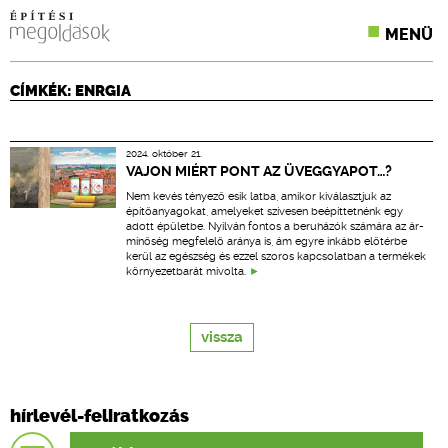
MENÜ
KONFERENCIÁK
CÍMKÉK: ENRGIA
SZAKLAPOK
2024. október 21.
CPR TERMÉKKIÍRÁS
VAJON MIÉRT PONT AZ ÜVEGGYAPOT…?
Nem kevés tényező esik latba, amikor kiválasztjuk az
ÉPÍTÉSI JOG
építőanyagokat, amelyeket szívesen beépíttetnénk egy
adott épületbe. Nyilván fontos a beruházók számára az ár-
minőség megfelelő aránya is, ám egyre inkább előtérbe
ONLINE KÉPZÉSEK
kerül az egészség és ezzel szoros kapcsolatban a termékek
környezetbarát mivolta.
TERVEZÉSI SEGÉDLETEK
vissza
hírlevél-feliratkozás