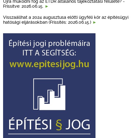
Újra működni fog az ÉTDR általános tájékoztatási felülete? -
Frissítve: 2026.06.15.
Visszaállhat a 2024 augusztusa előtti ügyféli kör az építésügyi
hatósági eljárásokban (Frissítés: 2026.06.15.)