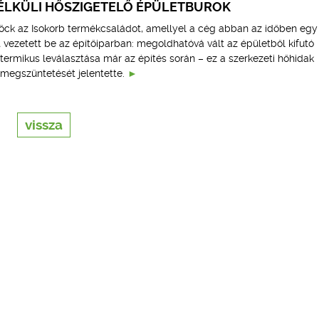
ÉLKÜLI HŐSZIGETELŐ ÉPÜLETBUROK
höck az Isokorb termékcsaládot, amellyel a cég abban az időben egy
t vezetett be az építőiparban: megoldhatóvá vált az épületből kifutó
ermikus leválasztása már az építés során – ez a szerkezeti hőhidak
megszüntetését jelentette.
vissza