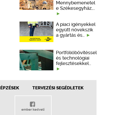
Mennybemenetel
e Székesegyház,…
A piaci igényekkel
együtt növekszik
a gyártás és…
Portfólióbővítéssel
és technológiai
fejlesztésekkel…
KÉPZÉSEK
TERVEZÉSI SEGÉDLETEK
ember kedveli