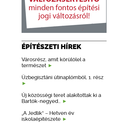
ÉPÍTÉSZETI HÍREK
Városrész, amit körülölel a
természet
Üzbegisztáni útinaplómból, 1. rész
Új közösségi teret alakítottak ki a
Bartók-negyed…
„A Jedlik” – Hetven év
iskolaépítészete