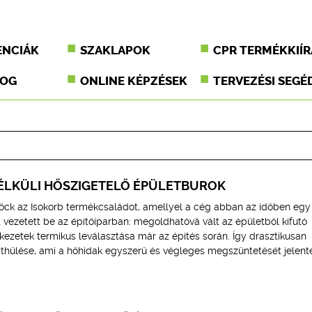
ENCIÁK
SZAKLAPOK
CPR TERMÉKKIÍR
JOG
ONLINE KÉPZÉSEK
TERVEZÉSI SEGÉ
ÉLKÜLI HŐSZIGETELŐ ÉPÜLETBUROK
höck az Isokorb termékcsaládot, amellyel a cég abban az időben egy
t vezetett be az építőiparban: megoldhatóvá vált az épületből kifutó
zetek termikus leválasztása már az építés során. Így drasztikusan
áthűlése, ami a hőhidak egyszerű és végleges megszüntetését jelente