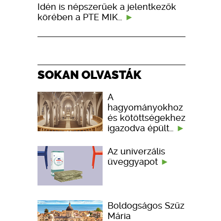
Idén is népszerűek a jelentkezők
körében a PTE MIK…
SOKAN OLVASTÁK
A
hagyományokhoz
és kötöttségekhez
igazodva épült…
Az univerzális
üveggyapot
Boldogságos Szűz
Mária