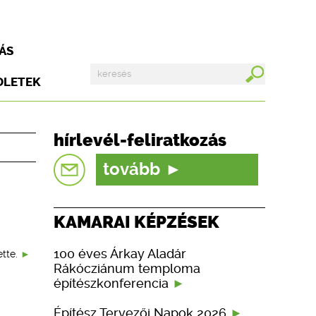
ÁS
DLETEK
hírlevél-feliratkozás
tovább
KAMARAI KÉPZÉSEK
100 éves Árkay Aladár
tte.
Rákócziánum temploma
építészkonferencia
Építész Tervezői Napok 2026