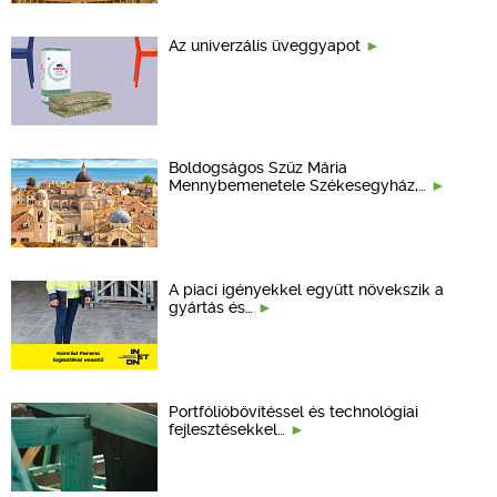
Az univerzális üveggyapot
Boldogságos Szűz Mária
Mennybemenetele Székesegyház,…
A piaci igényekkel együtt növekszik a
gyártás és…
Portfólióbővítéssel és technológiai
fejlesztésekkel…