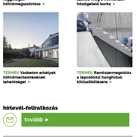
hőhídmegszakítása
hőszigetelő burka
TERMÉK
Vasbeton erkélyek
TERMÉK
Rendszermegoldás
hőhídmentesítésének
a lépcsőházi hanghidak
lehetőségei
kiküszöbölésére
hírlevél-feliratkozás
tovább