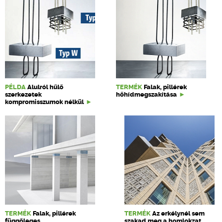
PÉLDA
Alulról hűlő
TERMÉK
Falak, pillérek
szerkezetek
hőhídmegszakítása
kompromisszumok nélkül
TERMÉK
Falak, pillérek
TERMÉK
Az erkélynél sem
függőleges
szakad meg a homlokzat