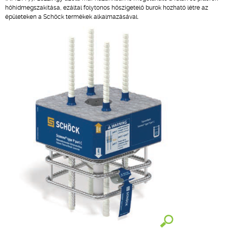
hőhídmegszakítása, ezáltal folytonos hőszigetelő burok hozható létre az
épületeken a Schöck termékek alkalmazásával.