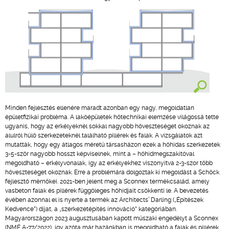
Minden fejlesztés ellenére maradt azonban egy nagy, megoldatlan
épületfizikai probléma. A lakóépületek hőtechnikai elemzése világossá tette
ugyanis, hogy az erkélyeknél sokkal nagyobb hőveszteséget okoznak az
alulról hűlő szerkezeteknél található pillérek és falak. A vizsgálatok azt
mutatták, hogy egy átlagos méretű társasházon ezek a hőhidas szerkezetek
3-5-ször nagyobb hosszt képviselnek, mint a – hőhídmegszakítóval
megoldható – erkélyvonalak, így az erkélyekhez viszonyítva 2-3-szor több
hőveszteséget okoznak. Erre a problémára dolgoztak ki megoldást a Schöck
fejlesztő mérnökei. 2021-ben jelent meg a Sconnex termékcsalád, amely
vasbeton falak és pillérek függőleges hőhídjait csökkenti le. A bevezetés
évében azonnal el is nyerte a termék az Architects’ Darling („Építészek
Kedvence”) díjat, a „szerkezetépítés innováció” kategóriában.
Magyarországon 2023 augusztusában kapott műszaki engedélyt a Sconnex
(NMÉ A-77/2022), így azóta már hazánkban is megoldható a falak és pillérek