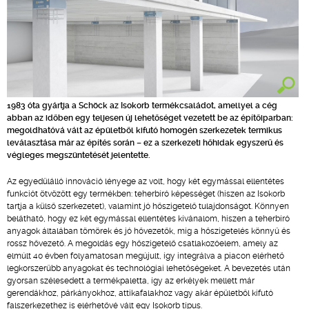
1983 óta gyártja a Schöck az Isokorb termékcsaládot, amellyel a cég
abban az időben egy teljesen új lehetőséget vezetett be az építőiparban:
megoldhatóvá vált az épületből kifutó homogén szerkezetek termikus
leválasztása már az építés során – ez a szerkezeti hőhidak egyszerű és
végleges megszüntetését jelentette.
Az egyedülálló innováció lényege az volt, hogy két egymással ellentétes
funkciót ötvözött egy termékben: teherbíró képességet (hiszen az Isokorb
tartja a külső szerkezetet), valamint jó hőszigetelő tulajdonságot. Könnyen
belátható, hogy ez két egymással ellentétes kívánalom, hiszen a teherbíró
anyagok általában tömörek és jó hővezetők, míg a hőszigetelés könnyű és
rossz hővezető. A megoldás egy hőszigetelő csatlakozóelem, amely az
elmúlt 40 évben folyamatosan megújult, így integrálva a piacon elérhető
legkorszerűbb anyagokat és technológiai lehetőségeket. A bevezetés után
gyorsan szélesedett a termékpaletta, így az erkélyek mellett már
gerendákhoz, párkányokhoz, attikafalakhoz vagy akár épületből kifutó
falszerkezethez is elérhetővé vált egy Isokorb típus.