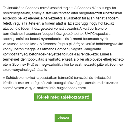
Tekintsük át a Sconnex termékcsalád tagjait! A Sconnex W típus egy fal-
hőhídmegszakító, amely a statikus tervező által meghatározott kiosztásban
építendő be. Az elemek elhelyezhetők a vasbeton fal alján, tehát a födém
felett, vagy a fal tetején, a födém alatt is. Ez attól függ, hogy hol kell az
alulról hűlő födém hőszigetelési vonalát vezetni. A korábbi Isokorb
termékekhez hasonlóan Neopor hőszigetelő testtel, UHPC (speciális,
acélhaj-erősített beton) nyomóbetéttel és átmenő betonacél nyíró
vasalással rendelkezik. A Sconnex P típus pillérfejbe kerülő hőhídmegszakító
könnyűbeton maggal és átmenő Combar (üvegszál-műgyanta
kompozitanyag) betonacél-helyettesítő rudakkal rendelkezik. Ennél a
terméknél idén több újítás is várható: érkezik a pillér alsó övébe elhelyezhető
elem (Sconnex P-U) és megkezdődik a kör keresztmetszetű pillérek Sconnex
szerelvényeinek gyártása is.
A Schöck elemekkel kapcsolatban felmerülő tervezési és kivitelezési
kérdések esetén a cég műszaki kollégái készséggel állnak rendelkezésre
személyesen vagy e-mailen (info-hu@schoeck.com).
Kérek még tájékoztatást!
vissza