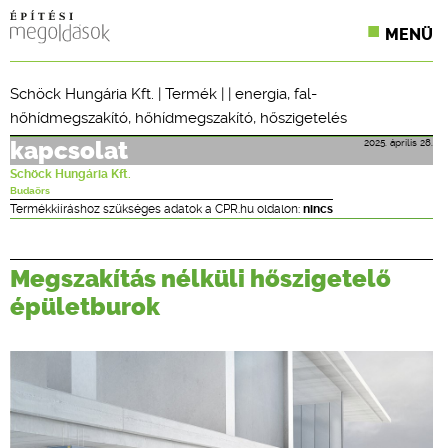
MENÜ
KONFERENCIÁK
Schöck Hungária Kft.
|
Termék
| |
energia
,
fal-
hőhídmegszakító
,
hőhídmegszakító
,
hőszigetelés
SZAKLAPOK
2025. április 28.
kapcsolat
CPR TERMÉKKIÍRÁS
Schöck Hungária Kft.
Budaörs
ÉPÍTÉSI JOG
Termékkiíráshoz szükséges adatok a CPR.hu oldalon:
nincs
ONLINE KÉPZÉSEK
Megszakítás nélküli hőszigetelő
TERVEZÉSI SEGÉDLETEK
épületburok