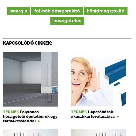
energia
fal-hőhídmegszakító
hőhídmegszakító
hőszigetelés
KAPCSOLÓDÓ CIKKEK:
TERMÉK
Folytonos
TERMÉK
Lépcsőházak
hőszigetelő épületburok egy
akusztikai leválasztása
termékcsaláddal