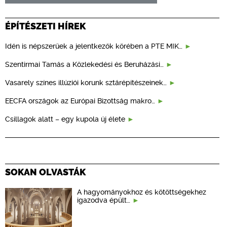
ÉPÍTÉSZETI HÍREK
Idén is népszerűek a jelentkezők körében a PTE MIK…
Szentirmai Tamás a Közlekedési és Beruházási…
Vasarely színes illúziói korunk sztárépítészeinek…
EECFA országok az Európai Bizottság makro…
Csillagok alatt – egy kupola új élete
SOKAN OLVASTÁK
A hagyományokhoz és kötöttségekhez
igazodva épült…