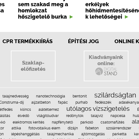
es
sem szakad meg a
erkélyek
sa
homlokzat
hőhídmentesítésén
hőszigetelő burka
k lehetőségei
CPR TERMÉKKIÍRÁS
ÉPÍTÉSI JOG
ONLINE 
Kiadványaink
Szaklap-
online:
előfizetés
szilárdságtan
talajnedvesség
nanotechnológia
bentonit
Construma-díj
aljzatbeton
fapác
purhab
fedélszék
adalékany
utólagos vízszigetelés
tétfedés
kilincs
alátétlemez
iállítás
élvédő
világítóudvar
redőnytok
talajvíz
napcella
hul
al
kkó
elektromos kerítés
napfénytető
parkoló
csatornafűtés
tor
attika
fotovoltaikus elem
dizájn
fabeton
szolárrendszer
ton
lépéshanggátlás
talajmechanika
ajtómozgatás
parketta
ka