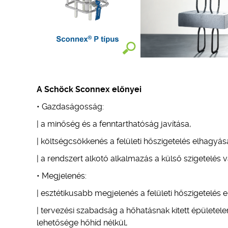
A Schöck Sconnex előnyei
• Gazdaságosság:
| a minőség és a fenntarthatóság javítása,
| költségcsökkenés a felületi hőszigetelés elhagy
| a rendszert alkotó alkalmazás a külső szigetelé
• Megjelenés:
| esztétikusabb megjelenés a felületi hőszigetelé
| tervezési szabadság a hőhatásnak kitett épületel
lehetősége hőhíd nélkül,