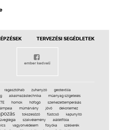
e
KÉPZÉSEK
TERVEZÉSI SEGÉDLETEK
ember kedveli
ragasztóhab
zuhanyzó
geotextília
ag
alkalmazástechnika
műanyag szigetelés
ÉTE
homok
hófogó
szerkezettemperálás
lámpala
műmárvány
jövő
dekorlemez
apozás
tokszellőző
füstcső
kapunyitó
üvegtégla
szakvélemény
alátétfólia
vics
vagyonvédelem
folyóka
szélkerék