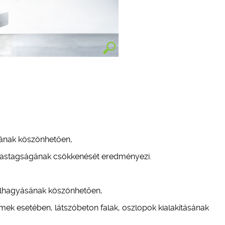
ásának köszönhetően,
s vastagságának csökkenését eredményezi.
s elhagyásának köszönhetően,
emek esetében, látszóbeton falak, oszlopok kialakításának