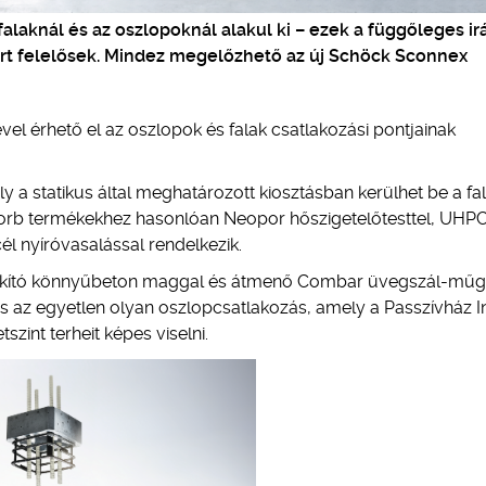
alaknál és az oszlopoknál alakul ki – ezek a függőleges i
ért felelősek. Mindez megelőzhető az új Schöck Sconnex
el érhető el az oszlopok és falak csatlakozási pontjainak
 a statikus által meghatározott kiosztásban kerülhet be a fal
korb termékekhez hasonlóan Neopor hőszigetelőtesttel, UHP
l nyíróvasalással rendelkezik.
gszakító könnyűbeton maggal és átmenő Combar üvegszál-mű
us az egyetlen olyan oszlopcsatlakozás, amely a Passzívház I
szint terheit képes viselni.