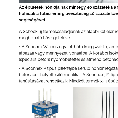
Az épületek hőhidjainak mintegy 40 százaléka a f
hőhidak a fűtési energiaveszteség 10 százaléká
segítségével.
A Schöck új termékcsaládjának az alábbi két elemév
megbízható hőszigetelése:
• A Sconnex W típus egy fal-hőhídmegszakító, amely
lábazati vagy mennyezeti vonalába. A korábbi Iso
(speciális beton) nyomóbetéttel és átmenő betonacé
• A Sconnex P típus pillérfejbe kerülő hőhídme
betonacél-helyettesítő rudakkal. A Sconnex „P” típ
tanúsításával rendelkezik. Mindkét termék 3-4 épület