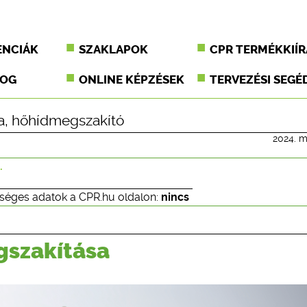
ENCIÁK
SZAKLAPOK
CPR TERMÉKKIÍR
JOG
ONLINE KÉPZÉSEK
TERVEZÉSI SEGÉ
a
,
hőhídmegszakító
2024. m
.
séges adatok a CPR.hu oldalon:
nincs
gszakítása