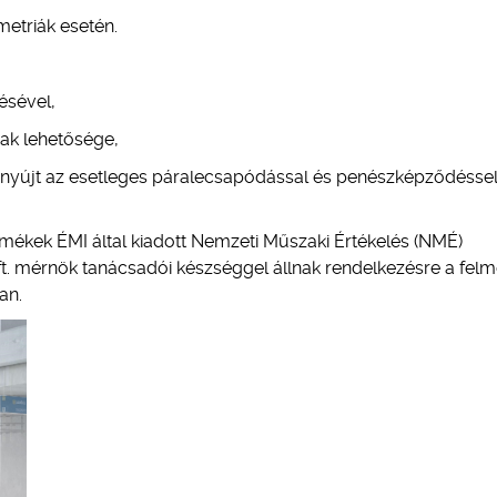
etriák esetén.
ésével,
nak lehetősége,
t nyújt az esetleges páralecsapódással és penészképződésse
ékek ÉMI által kiadott Nemzeti Műszaki Értékelés (NMÉ)
t. mérnök tanácsadói készséggel állnak rendelkezésre a felm
an.