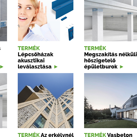
s
TERMÉK
TERMÉK
Lépcsőházak
Megszakítás nélküli
akusztikai
hőszigetelő
leválasztása
épületburok
TERMÉK
Az erkélynél
TERMÉK
Vasbeton