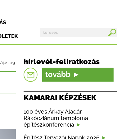
ÁS
DLETEK
hírlevél-feliratkozás
ájus 09.
tovább
KAMARAI KÉPZÉSEK
100 éves Árkay Aladár
Rákócziánum temploma
építészkonferencia
Építész Tervezői Napok 2026