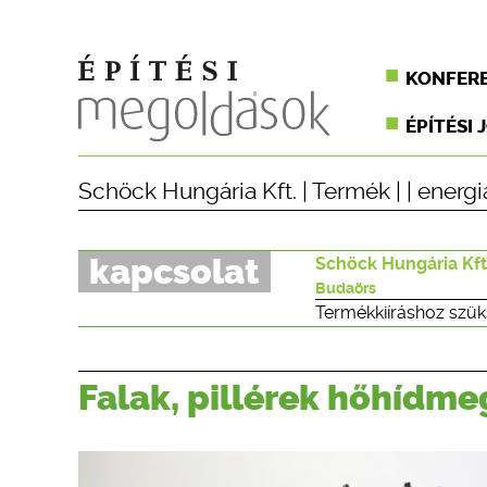
KONFER
ÉPÍTÉSI 
Schöck Hungária Kft.
|
Termék
| |
energi
kapcsolat
Schöck Hungária Kft
Budaörs
Termékkiíráshoz szük
Falak, pillérek hőhídme