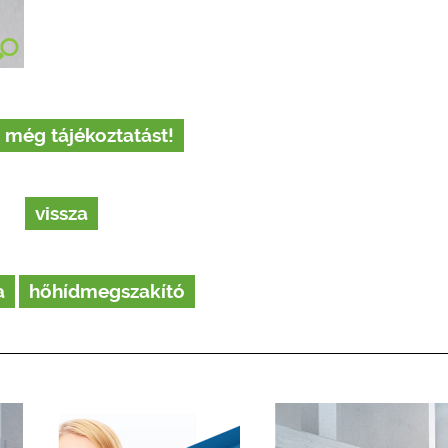
 még tájékoztatást!
vissza
a
hőhídmegszakító