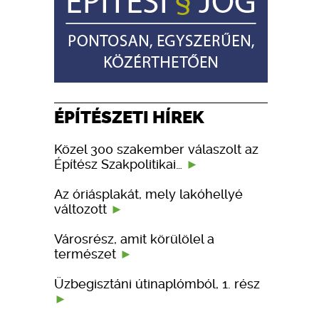
ÉPÍTÉSZETI HÍREK
Közel 300 szakember válaszolt az
Építész Szakpolitikai…
Az óriásplakát, mely lakóhellyé
változott
Városrész, amit körülölel a
természet
Üzbegisztáni útinaplómból, 1. rész