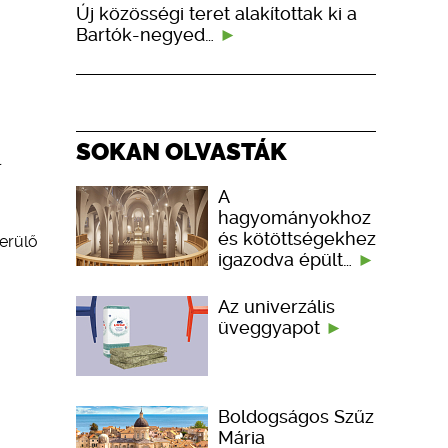
Új közösségi teret alakítottak ki a
Bartók-negyed…
SOKAN OLVASTÁK
l
A
hagyományokhoz
és kötöttségekhez
erülő
igazodva épült…
Az univerzális
üveggyapot
Boldogságos Szűz
Mária