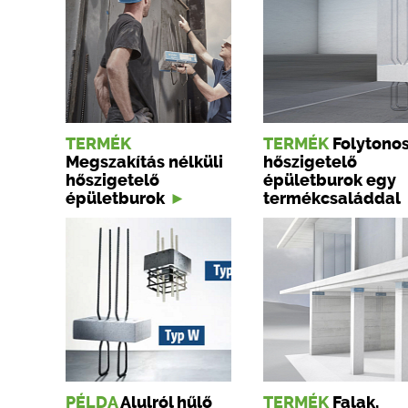
TERMÉK
TERMÉK
Folytono
Megszakítás nélküli
hőszigetelő
hőszigetelő
épületburok egy
épületburok
termékcsaláddal
PÉLDA
Alulról hűlő
TERMÉK
Falak,