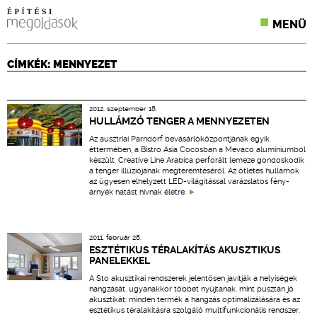
MENÜ
KONFERENCIÁK
CÍMKÉK: MENNYEZET
SZAKLAPOK
2012. szeptember 18.
CPR TERMÉKKIÍRÁS
HULLÁMZÓ TENGER A MENNYEZETEN
Az ausztriai Parndorf bevásárlóközpontjának egyik
ÉPÍTÉSI JOG
éttermében, a Bistro Asia Cocosban a Mevaco alumíniumból
készült, Creative Line Arabica perforált lemeze gondoskodik
a tenger illúziójának megteremtéséről. Az ötletes hullámok
ONLINE KÉPZÉSEK
az ügyesen elhelyzett LED-világítással varázslatos fény-
árnyék hatást hívnak életre.
TERVEZÉSI SEGÉDLETEK
2011. február 28.
ESZTÉTIKUS TÉRALAKÍTÁS AKUSZTIKUS
PANELEKKEL
A Sto akusztikai rendszerek jelentősen javítják a helyiségek
hangzását, ugyanakkor többet nyújtanak, mint pusztán jó
akusztikát: minden termék a hangzás optimalizálására és az
esztétikus téralakításra szolgáló multifunkcionális rendszer.