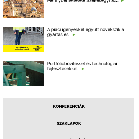
Mennybemenetele Székesegyház,…
A piaci igényekkel együtt növekszik a
gyártás és…
Portfólióbővítéssel és technológiai
fejlesztésekkel…
KONFERENCIÁK
SZAKLAPOK