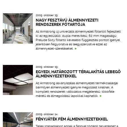
2009. október 19.
NAGY FESZTÁVÚ ÁLMENNYEZETI
RENDSZEREK FŐTARTÓJA
Az Armstrong új univerzális álmennyezeti főtartót fejlesztett
ki: az egyedülálló, dupla merevítésű, 62 mm magasságú
Prelude Sixty főtartó kevesebb függesztési pontot igényel,
jelentősen felgyorsítva és leegyszerűsítve ezzel az
álmennyezet-szereléseket.
2009. október 19.
EGYEDI, HATÁROZOTT TÉRALAKÍTÁS LEBEGŐ
ÁLMENNYEZETEKKEL
Az Armstrong ásványiszálas álmennyezeti termékcsaládjai
bármilyen álmennyezeti igényre megoldást kínálnak. A
komplett rendszerek változatos megjelenésű, többféle
méretű és élmegoldású lapokkal kaphatók.
2009. október 14.
FÉNYJÁTÉK FÉM ÁLMENNYEZETEKKEL
Teljes szabadságot adnak a fénnyel történő tervezéshez a