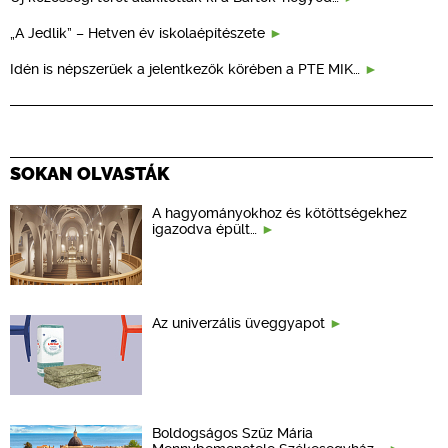
„A Jedlik” – Hetven év iskolaépítészete
Idén is népszerűek a jelentkezők körében a PTE MIK…
SOKAN OLVASTÁK
A hagyományokhoz és kötöttségekhez
igazodva épült…
Az univerzális üveggyapot
Boldogságos Szűz Mária