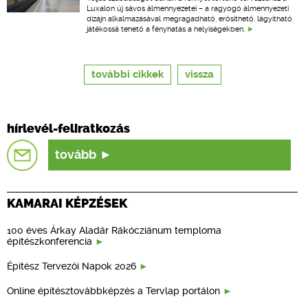
Luxalon új sávos álmennyezetei – a ragyogó álmennyezeti
dizájn alkalmazásával megragadható, erősíthető, lágyítható,
játékossá tehető a fényhatás a helyiségekben.
további cikkek
vissza
hírlevél-feliratkozás
tovább
KAMARAI KÉPZÉSEK
100 éves Árkay Aladár Rákócziánum temploma
építészkonferencia
Építész Tervezői Napok 2026
Online építésztovábbképzés a Tervlap portálon