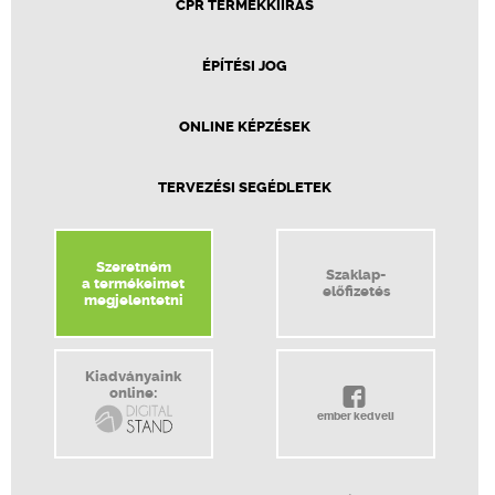
CPR TERMÉKKIÍRÁS
ÉPÍTÉSI JOG
ONLINE KÉPZÉSEK
TERVEZÉSI SEGÉDLETEK
Szeretném
Szaklap-
a termékeimet
előfizetés
megjelentetni
Kiadványaink
online:
ember kedveli