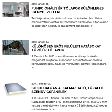
2010. január 26.
FUNKCIONÁLIS ÉPÍTŐLAPOK KÜLÖNLEGES
IGÉNYBEVÉTELRE
Tetőhéjazatok, kültéri homlokzatok és beltéri fal-, illetve
mennyezetburkolatok létrehozására alkalmasak a táblákban
és lapokban is készülő szálcement építőlapok.
2010. január 04.
KÜLÖNÖSEN ERŐS FELÜLETI HATÁSOKAT
TŰRŐ ÉPÍTŐLAPOK
A Cembrit Multi Force szálcement építőlapok ideális
megoldást nyújtanak különösen erős hatásokat elviselő
könnyűszerkezetű falak és mennyezeti elemek kialakítására.
2009. október 21.
SOKOLDALÚAN ALKALMAZHATÓ, TŰZÁLLÓ
SZENDVICSPANELEK
A Ruukki SP2B típusú PIR-hab töltetű szendvicspanele a
tűzállósági teszten EI30-as teljesítményt ért el, és a 100 mm
vastag panel elsőként kapta meg a CE jelöléshez szükséges
minősítéseket is.