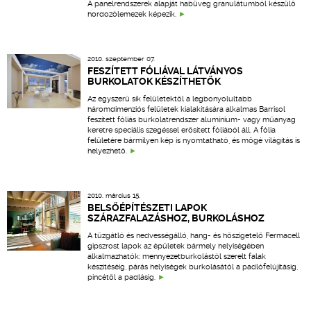
A panelrendszerek alapját habüveg granulátumból készülő
hordozólemezek képezik.
2010. szeptember 07.
FESZÍTETT FÓLIÁVAL LÁTVÁNYOS
BURKOLATOK KÉSZÍTHETŐK
Az egyszerű sík felületektől a legbonyolultabb
háromdimenziós felületek kialakítására alkalmas Barrisol
feszített fóliás burkolatrendszer alumínium- vagy műanyag
keretre speciális szegéssel erősített fóliából áll. A fólia
felületére bármilyen kép is nyomtatható, és mögé világítás is
helyezhető.
2010. március 15.
BELSŐÉPÍTÉSZETI LAPOK
SZÁRAZFALAZÁSHOZ, BURKOLÁSHOZ
A tűzgátló és nedvességálló, hang- és hőszigetelő Fermacell
gipszrost lapok az épületek bármely helyiségében
alkalmazhatók: mennyezetburkolástól szerelt falak
készítéséig, párás helyiségek burkolásától a padlófelújításig,
pincétől a padlásig.