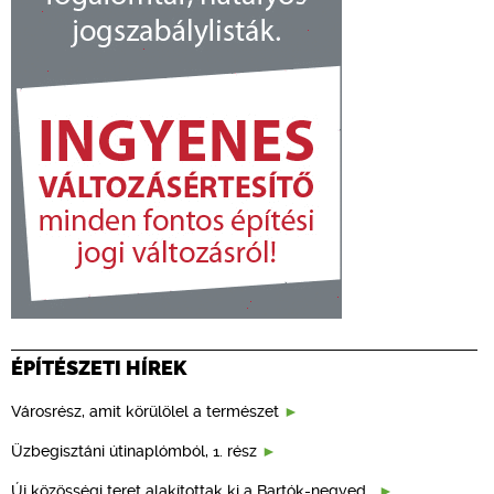
ÉPÍTÉSZETI HÍREK
Városrész, amit körülölel a természet
Üzbegisztáni útinaplómból, 1. rész
Új közösségi teret alakítottak ki a Bartók-negyed…