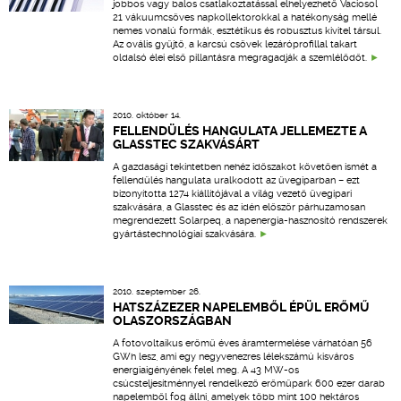
jobbos vagy balos csatlakoztatással elhelyezhető Vaciosol
21 vákuumcsöves napkollektorokkal a hatékonyság mellé
nemes vonalú formák, esztétikus és robusztus kivitel társul.
Az ovális gyűjtő, a karcsú csövek lezáróprofillal takart
oldalsó élei első pillantásra megragadják a szemlélődőt.
2010. október 14.
FELLENDÜLÉS HANGULATA JELLEMEZTE A
GLASSTEC SZAKVÁSÁRT
A gazdasági tekintetben nehéz időszakot követően ismét a
fellendülés hangulata uralkodott az üvegiparban – ezt
bizonyította 1274 kiállítójával a világ vezető üvegipari
szakvására, a Glasstec és az idén először párhuzamosan
megrendezett Solarpeq, a napenergia-hasznosító rendszerek
gyártástechnológiai szakvására.
2010. szeptember 26.
HATSZÁZEZER NAPELEMBŐL ÉPÜL ERŐMŰ
OLASZORSZÁGBAN
A fotovoltaikus erőmű éves áramtermelése várhatóan 56
GWh lesz, ami egy negyvenezres lélekszámú kisváros
energiaigényének felel meg. A 43 MW-os
csúcsteljesítménnyel rendelkező erőműpark 600 ezer darab
napelemből fog állni, amelyek több mint 100 hektáros