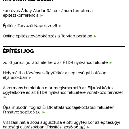
100 éves Árkay Aladár Rákócziánum temploma
építészkonferencia
Építész Tervezői Napok 2026
Online építésztovábbképzés a Tervlap portálon
ÉPÍTÉSI JOG
2026. június 30-ától elérhető az ÉTDR nyilvános felülete
Helyreállt a törvényes ügyfélkör az építésügyi hatósági
eljárásokban
A kormany.hu oldalon már megismerhető az Eljárási kódex
ügyfélkörre és az ÉTDR nyilvános felületére vonatkozó tervezet
Újra működni fog az ÉTDR általános tájékoztatási felülete? -
Frissítve: 2026.06.15.
Visszaállhat a 2024 augusztusa előtti ügyféli kör az építésügyi
hatósági eljárásokban (Frissítés: 2026.06.15.)