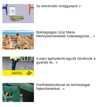
Az univerzális üveggyapot
Boldogságos Szűz Mária
Mennybemenetele Székesegyház,…
A piaci igényekkel együtt növekszik a
gyártás és…
Portfólióbővítéssel és technológiai
fejlesztésekkel…