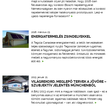
majd a kutatásaik olyan jól haladtak, hogy 2016-ban
felvásároltak egy korábbi (Bosch) napelemgyárat
Németországban, és idén nyáron már elkészültek a korábbi
napelemeknél kétszer hatékonyabb prototípusok. Lesz-e
újabb napenergia-forradalom?
2016. március 23.
ENERGIATERMELÉS ZSINDELYEKKEL
A Tegola Canadese energiatermelő, a tetők tervezésében
teljes szabadságot nyújtó Tegosolar zsindelye rugalmas,
ellenáll a fagynak, biztonsággal járható, tükröződésmentes,
könnyen mozgatható és fektethető, öntisztuló, és mindezek
mellett a hagyományos napkollektoroknál több energiát
állít elő.
2013. január 21.
VILÁGREKORD, MEGLEPŐ TERVEK A JÖVŐRE –
SZUBJEKTÍV JELENTÉS MÜNCHENBŐL
A BAU 2013 olyan, mint a magyar kiállítások, csak igazi – ez a
benyomás alakul ki az emberben a müncheni vásárváros
tömött csarnokait, izgalmas kiállítását nézve. Minden cég
felvonultat újdonságokat – van, aki világrekordot.