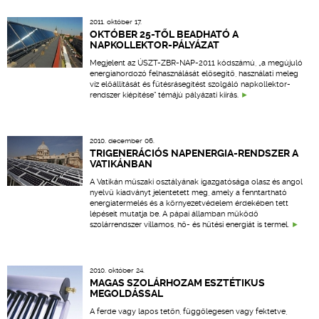
2011. október 17.
OKTÓBER 25-TŐL BEADHATÓ A
NAPKOLLEKTOR-PÁLYÁZAT
Megjelent az ÚSZT-ZBR-NAP-2011 kódszámú, „a megújuló
energiahordozó felhasználását elősegítő, használati meleg
víz előállítását és fűtésrásegítést szolgáló napkollektor-
rendszer kiépítése” témájú pályázati kiírás.
2010. december 06.
TRIGENERÁCIÓS NAPENERGIA-RENDSZER A
VATIKÁNBAN
A Vatikán műszaki osztályának igazgatósága olasz és angol
nyelvű kiadványt jelentetett meg, amely a fenntartható
energiatermelés és a környezetvédelem érdekében tett
lépéseit mutatja be. A pápai államban működő
szolárrendszer villamos, hő- és hűtési energiát is termel.
2010. október 24.
MAGAS SZOLÁRHOZAM ESZTÉTIKUS
MEGOLDÁSSAL
A ferde vagy lapos tetőn, függőlegesen vagy fektetve,