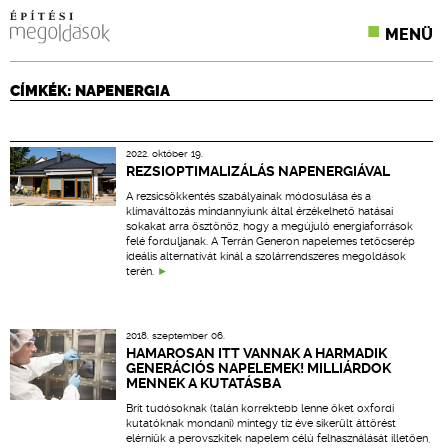
MENÜ
KONFERENCIÁK
CÍMKÉK: NAPENERGIA
SZAKLAPOK
2022. október 19.
CPR TERMÉKKIÍRÁS
REZSIOPTIMALIZÁLÁS NAPENERGIÁVAL
A rezsicsökkentés szabályainak módosulása és a
ÉPÍTÉSI JOG
klímaváltozás mindannyiunk által érzékelhető hatásai
sokakat arra ösztönöz, hogy a megújuló energiaforrások
felé forduljanak. A Terrán Generon napelemes tetőcserép
ONLINE KÉPZÉSEK
ideális alternatívát kínál a szolárrendszeres megoldások
terén.
TERVEZÉSI SEGÉDLETEK
2018. szeptember 06.
HAMAROSAN ITT VANNAK A HARMADIK
GENERÁCIÓS NAPELEMEK! MILLIÁRDOK
MENNEK A KUTATÁSBA
Brit tudósoknak (talán korrektebb lenne őket oxfordi
kutatóknak mondani) mintegy tíz éve sikerült áttörést
elérniük a perovszkitek napelem célú felhasználását illetően,