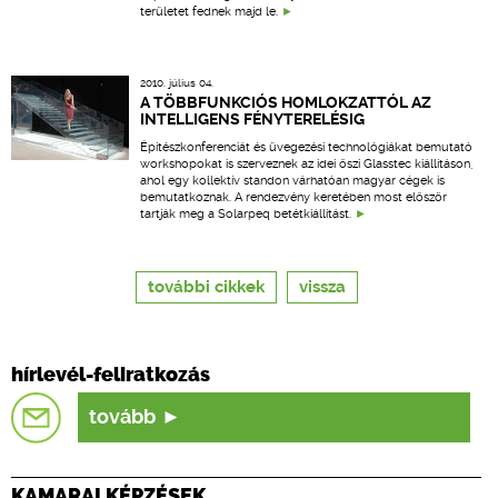
területet fednek majd le.
2010. július 04.
A TÖBBFUNKCIÓS HOMLOKZATTÓL AZ
INTELLIGENS FÉNYTERELÉSIG
Építészkonferenciát és üvegezési technológiákat bemutató
workshopokat is szerveznek az idei őszi Glasstec kiállításon,
ahol egy kollektív standon várhatóan magyar cégek is
bemutatkoznak. A rendezvény keretében most először
tartják meg a Solarpeq betétkiállítást.
további cikkek
vissza
hírlevél-feliratkozás
tovább
KAMARAI KÉPZÉSEK