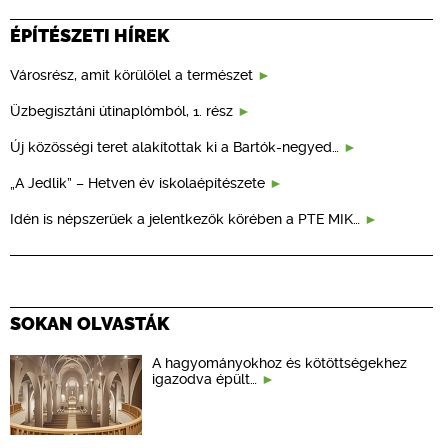
ÉPÍTÉSZETI HÍREK
Városrész, amit körülölel a természet
Üzbegisztáni útinaplómból, 1. rész
Új közösségi teret alakítottak ki a Bartók-negyed…
„A Jedlik” – Hetven év iskolaépítészete
Idén is népszerűek a jelentkezők körében a PTE MIK…
SOKAN OLVASTÁK
A hagyományokhoz és kötöttségekhez
igazodva épült…