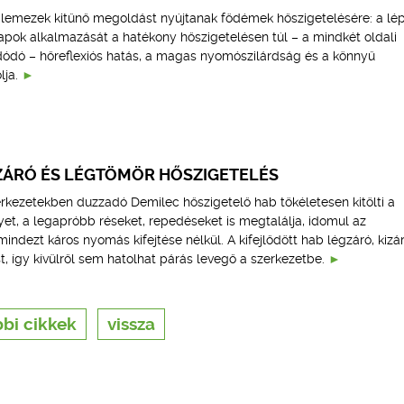
lemezek kitűnő megoldást nyújtanak födémek hőszigetelésére: a lé
apok alkalmazását a hatékony hőszigetelésen túl – a mindkét oldali
adódó – hőreflexiós hatás, a magas nyomószilárdság és a könnyű
lja.
ZÁRÓ ÉS LÉGTÖMÖR HŐSZIGETELÉS
erkezetekben duzzadó Demilec hőszigetelő hab tökéletesen kitölti a
yet, a legapróbb réseket, repedéseket is megtalálja, idomul az
ndezt káros nyomás kifejtése nélkül. A kifejlődött hab légzáró, kizá
 így kívülről sem hatolhat párás levegő a szerkezetbe.
bi cikkek
vissza