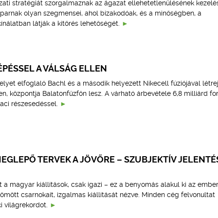
ati stratégiát szorgalmaznak az ágazat ellehetetlenülésének kezelé
iparnak olyan szegmensei, ahol bizakodóak, és a minőségben, a
nálatban látják a kitörés lehetőségét.
PÉSSEL A VÁLSÁG ELLEN
lyet elfoglaló Bachl és a második helyezett Nikecell fúziójával létre
, központja Balatonfűzfőn lesz. A várható árbevétele 6,8 milliárd for
aci részesedéssel.
EGLEPŐ TERVEK A JÖVŐRE – SZUBJEKTÍV JELENTÉ
 a magyar kiállítások, csak igazi – ez a benyomás alakul ki az embe
mött csarnokait, izgalmas kiállítását nézve. Minden cég felvonultat
i világrekordot.