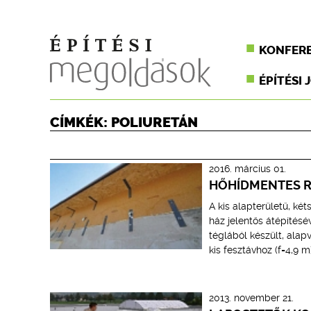
KONFER
ÉPÍTÉSI 
CÍMKÉK: POLIURETÁN
2016. március 01.
HŐHÍDMENTES R
A kis alapterületű, ké
ház jelentős átépítés
téglából készült, alapv
kis fesztávhoz (f=4,9 
2013. november 21.