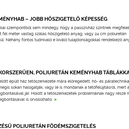
MÉNYHAB – JOBB HŐSZIGETELŐ KÉPESSÉG
tikai szempontból sem mindegy, hogy a passzívház szintnek megfele
 fél méter vastag szálas hőszigetelő anyag, vagy 24 cm poliuretán
sül. Néhány fontos tudnivaló e kiváló tulajdonságokkal rendelkező a
 KORSZERŰEN, POLIURETÁN KEMÉNYHAB TÁBLÁKK
lőtt épült ház tetőszerkezete mára elöregedett, hő- és páratechnika
égis sokan halogatják, vagy le is mondanak a tetőfelújításról, mert 
egbontásával jár. Holott a tetőszerkezetek problémáinak nagy része 
megbontásával is orvosolható.
ZÉSŰ POLIURETÁN FÖDÉMSZIGETELÉS