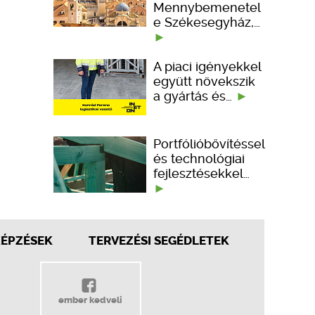
Mennybemenetel
e Székesegyház,…
A piaci igényekkel
együtt növekszik
a gyártás és…
Portfólióbővítéssel
és technológiai
fejlesztésekkel…
KÉPZÉSEK
TERVEZÉSI SEGÉDLETEK
ember kedveli