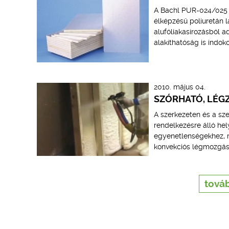
A Bachl PUR-024/025 
élképzésű poliuretán l
alufóliakasírozásból 
alakíthatóság is indoko
2010. május 04.
SZÓRHATÓ, LÉG
A szerkezeten és a sz
rendelkezésre álló hel
egyenetlenségekhez, mi
konvekciós légmozgást,
továb