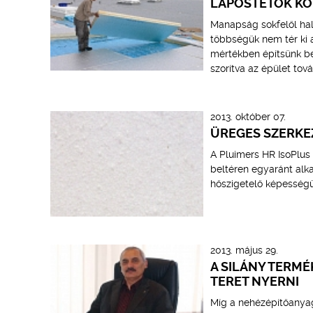
LAPOSTETŐK KO
Manapság sokfelől hal
többségük nem tér ki 
mértékben építsünk be
szorítva az épület tová
2013. október 07.
ÜREGES SZERKE
A Pluimers HR IsoPlus
beltéren egyaránt alka
hőszigetelő képességű
2013. május 29.
A SILÁNY TERM
TERET NYERNI
Míg a nehézépítőanyag