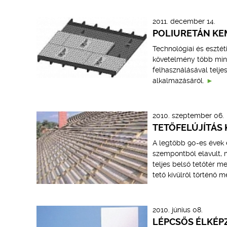
2011. december 14.
POLIURETÁN KE
Technológiai és eszté
követelmény több mint
felhasználásával telje
alkalmazásáról.
2010. szeptember 06.
TETŐFELÚJÍTÁS
A legtöbb 90-es évek e
szempontból elavult, m
teljes belső tetőtér m
tető kívülről történő 
2010. június 08.
LÉPCSŐS ÉLKÉP