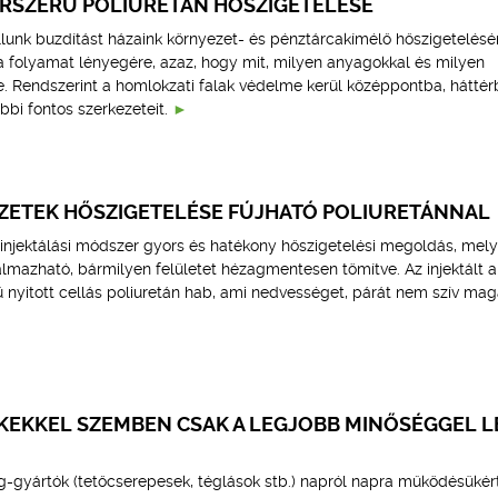
RSZERŰ POLIURETÁN HŐSZIGETELÉSE
lunk buzdítást házaink környezet- és pénztárcakímélő hőszigetelésé
a folyamat lényegére, azaz, hogy mit, milyen anyagokkal és milyen
. Rendszerint a homlokzati falak védelme kerül középpontba, háttér
bbi fontos szerkezeteit.
ZETEK HŐSZIGETELÉSE FÚJHATÓ POLIURETÁNNAL
 injektálási módszer gyors és hatékony hőszigetelési megoldás, mely
lmazható, bármilyen felületet hézagmentesen tömítve. Az injektált a
 nyitott cellás poliuretán hab, ami nedvességet, párát nem szív mag
ÉKEKKEL SZEMBEN CSAK A LEGJOBB MINŐSÉGGEL L
-gyártók (tetőcserepesek, téglások stb.) napról napra működésükér