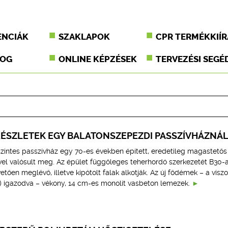
ENCIÁK
SZAKLAPOK
CPR TERMÉKKIÍR
JOG
ONLINE KÉPZÉSEK
TERVEZÉSI SEGÉ
ÉSZLETEK EGY BALATONSZEPEZDI PASSZÍVHÁZNÁ
tszintes passzívház egy 70-es években épített, eredetileg magastetős
ével valósult meg. Az épület függőleges teherhordó szerkezetét B30-
etően meglévő, illetve kipótolt falak alkotják. Az új födémek – a visz
m) igazodva – vékony, 14 cm-es monolit vasbeton lemezek.