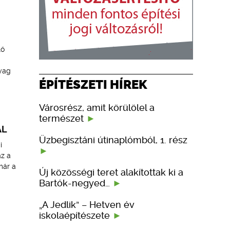
lő
nyag
ÉPÍTÉSZETI HÍREK
Városrész, amit körülölel a
természet
AL
Üzbegisztáni útinaplómból, 1. rész
i
az a
már a
Új közösségi teret alakítottak ki a
Bartók-negyed…
„A Jedlik” – Hetven év
iskolaépítészete