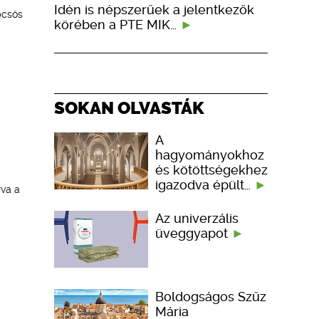
Idén is népszerűek a jelentkezők
pcsős
körében a PTE MIK…
SOKAN OLVASTÁK
A
hagyományokhoz
és kötöttségekhez
igazodva épült…
rva a
Az univerzális
üveggyapot
Boldogságos Szűz
Mária