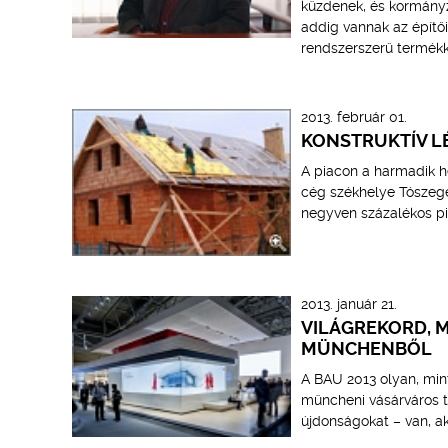
küzdenek, és kormányz
addig vannak az építő
rendszerszerű termékkí
2013. február 01.
KONSTRUKTÍV LÉ
A piacon a harmadik he
cég székhelye Tószegen
negyven százalékos pi
2013. január 21.
VILÁGREKORD, M
MÜNCHENBŐL
A BAU 2013 olyan, mint
müncheni vásárváros tö
újdonságokat – van, ak