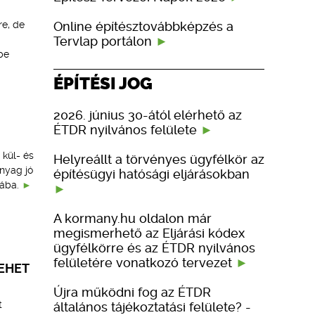
Online építésztovábbképzés a
re, de
Tervlap portálon
be
ÉPÍTÉSI JOG
2026. június 30-ától elérhető az
ÉTDR nyilvános felülete
 kül- és
Helyreállt a törvényes ügyfélkör az
nyag jó
építésügyi hatósági eljárásokban
ába.
A kormany.hu oldalon már
megismerhető az Eljárási kódex
ügyfélkörre és az ÉTDR nyilvános
felületére vonatkozó tervezet
EHET
Újra működni fog az ÉTDR
t
általános tájékoztatási felülete? -