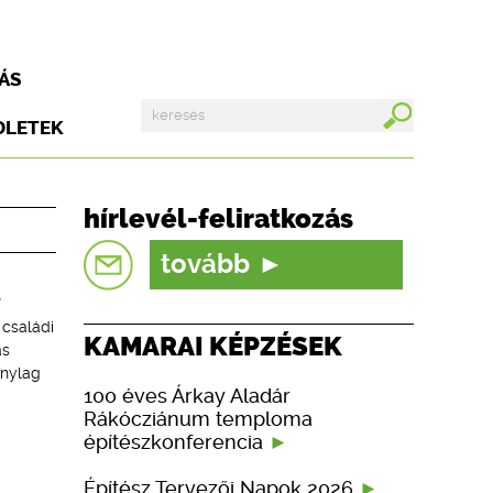
ÁS
DLETEK
hírlevél-feliratkozás
tovább
L
 családi
KAMARAI KÉPZÉSEK
as
onylag
100 éves Árkay Aladár
Rákócziánum temploma
építészkonferencia
Építész Tervezői Napok 2026