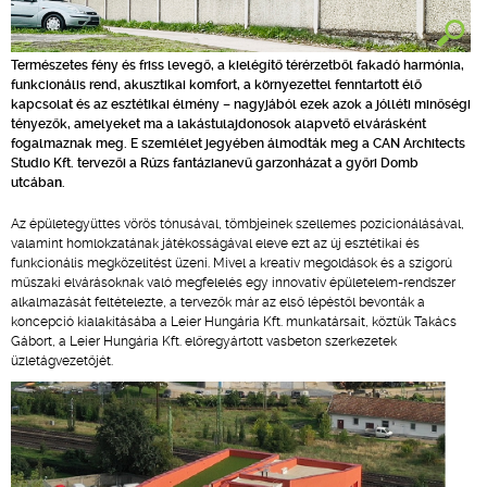
Természetes fény és friss levegő, a kielégítő térérzetből fakadó harmónia,
funkcionális rend, akusztikai komfort, a környezettel fenntartott élő
kapcsolat és az esztétikai élmény – nagyjából ezek azok a jólléti minőségi
tényezők, amelyeket ma a lakástulajdonosok alapvető elvárásként
fogalmaznak meg. E szemlélet jegyében álmodták meg a CAN Architects
Studio Kft. tervezői a Rúzs fantázianevű garzonházat a győri Domb
utcába
n
.
Az épületegyüttes vörös tónusával, tömbjeinek szellemes pozícionálásával,
valamint homlokzatának játékosságával eleve ezt az új esztétikai és
funkcionális megközelítést üzeni. Mivel a kreatív megoldások és a szigorú
műszaki elvárásoknak való megfelelés egy innovatív épületelem-rendszer
alkalmazását feltételezte, a tervezők már az első lépéstől bevonták a
koncepció kialakításába a Leier Hungária Kft. munkatársait, köztük Takács
Gábort, a Leier Hungária Kft. előregyártott vasbeton szerkezetek
üzletágvezetőjét.