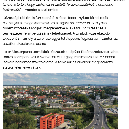
lehetővé tették, hogy ezeket az összetett, ferde alakzatokat is pontosan
lekövessük
” – mondta a szakember.
Közösségi térként is funkcionáló, széles, fedett-nyitott közlekedők
biztosítják a levegő áramlását és a tágasabb térérzetet. A folyosót
födémáttörések tagolják, megteremtve a lakások intimitását és a
természetes fény bejutásának lehetőségét. A tömbök közé ékelődő
lépcsőház – amely a Leier előregyártott lépcsőit fogadja be – szintén az
utcafront karakteres eleme.
Leier Mesterpanel termékből készültek az épület födémszerkezetei, ahol
fontos szempont volt a szerkezeti vastagság minimalizálása. A Schöck
Isokorb hőhídmegszakító elemei a folyosók és erkélyek meghatározó
statikai elemeivé váltak.