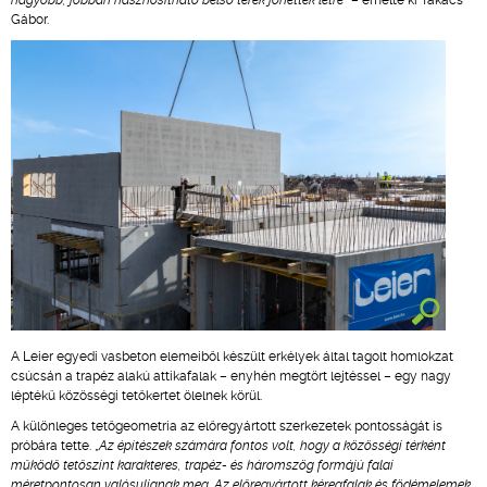
nagyobb, jobban hasznosítható belső terek jöhettek létre
” – emelte ki Takács
Gábor.
A Leier egyedi vasbeton elemeiből készült erkélyek által tagolt homlokzat
csúcsán a trapéz alakú attikafalak – enyhén megtört lejtéssel – egy nagy
léptékű közösségi tetőkertet ölelnek körül.
A különleges tetőgeometria az előregyártott szerkezetek pontosságát is
próbára tette. „
Az építészek számára fontos volt, hogy a közösségi térként
működő tetőszint karakteres, trapéz- és háromszög formájú falai
méretpontosan valósuljanak meg. Az előregyártott kéregfalak és födémelemek