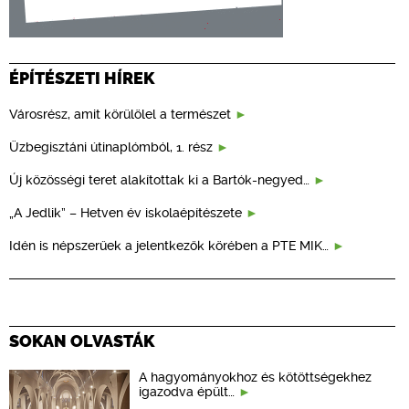
ÉPÍTÉSZETI HÍREK
Városrész, amit körülölel a természet
Üzbegisztáni útinaplómból, 1. rész
Új közösségi teret alakítottak ki a Bartók-negyed…
„A Jedlik” – Hetven év iskolaépítészete
Idén is népszerűek a jelentkezők körében a PTE MIK…
SOKAN OLVASTÁK
A hagyományokhoz és kötöttségekhez
igazodva épült…