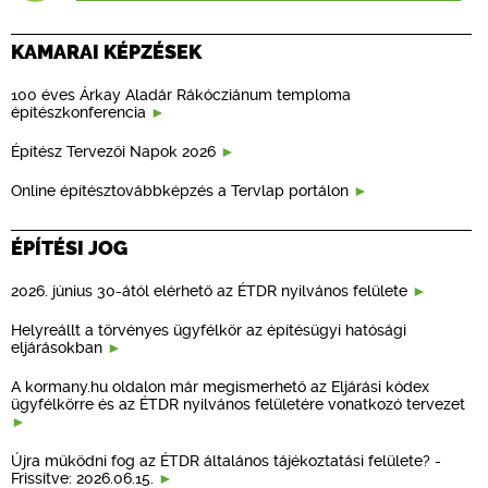
KAMARAI KÉPZÉSEK
100 éves Árkay Aladár Rákócziánum temploma
építészkonferencia
Építész Tervezői Napok 2026
Online építésztovábbképzés a Tervlap portálon
ÉPÍTÉSI JOG
2026. június 30-ától elérhető az ÉTDR nyilvános felülete
Helyreállt a törvényes ügyfélkör az építésügyi hatósági
eljárásokban
A kormany.hu oldalon már megismerhető az Eljárási kódex
ügyfélkörre és az ÉTDR nyilvános felületére vonatkozó tervezet
Újra működni fog az ÉTDR általános tájékoztatási felülete? -
Frissítve: 2026.06.15.