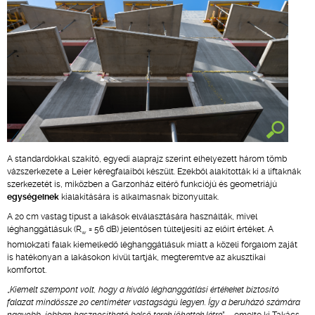
A standardokkal szakító, egyedi alaprajz szerint elhelyezett három tömb
vázszerkezete a Leier kéregfalaiból készült. Ezekből alakították ki a liftaknák
szerkezetét is, miközben a Garzonház eltérő funkciójú és geometriájú
egységeinek
kialakítására is alkalmasnak bizonyultak.
A 20 cm vastag típust a lakások elválasztására használták, mivel
léghanggátlásuk (R
= 56 dB) jelentősen túlteljesíti az előírt értéket. A
w
homlokzati falak kiemelkedő léghanggátlásuk miatt a közeli forgalom zaját
is hatékonyan a lakásokon kívül tartják, megteremtve az akusztikai
komfortot.
„
Kiemelt szempont volt, hogy a kiváló léghanggátlási értékeket biztosító
falazat mindössze 20 centiméter vastagságú legyen. Így a beruházó számára