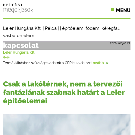
MENÜ
KONFERENCIÁK
Leier Hungária Kft.
|
Példa
| |
építőelem
,
födém
,
kéregfal
,
vasbeton elem
SZAKLAPOK
2026. május 21.
kapcsolat
CPR TERMÉKKIÍRÁS
Leier Hungária Kft.
Győr
ÉPÍTÉSI JOG
Termékkiíráshoz szükséges adatok a CPR.hu oldalon:
tovább
ONLINE KÉPZÉSEK
Csak a lakótérnek, nem a tervezői
TERVEZÉSI SEGÉDLETEK
fantáziának szabnak határt a Leier
építőelemei