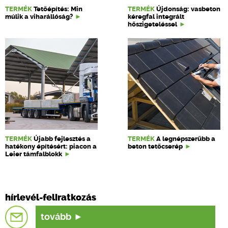
TERMÉK
Tetőépítés: Min
TERMÉK
Újdonság: vasbeton
múlik a viharállóság?
kéregfal integrált
hőszigeteléssel
TERMÉK
Újabb fejlesztés a
TERMÉK
A legnépszerűbb a
hatékony építésért: piacon a
beton tetőcserép
Leier támfalblokk
hírlevél-feliratkozás
tovább