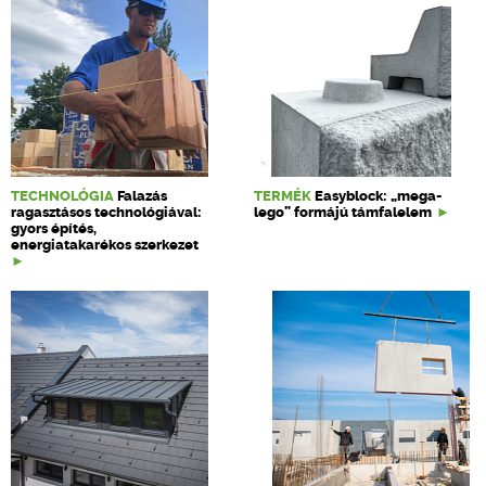
TECHNOLÓGIA
Falazás
TERMÉK
Easyblock: „mega-
ragasztásos technológiával:
lego” formájú támfalelem
gyors építés,
energiatakarékos szerkezet