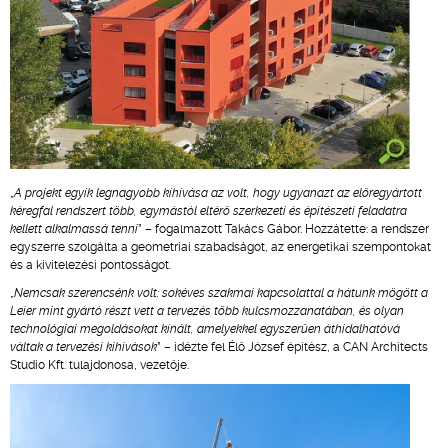
„
A projekt egyik legnagyobb kihívása az volt, hogy ugyanazt az előregyártott
kéregfal rendszert több, egymástól eltérő szerkezeti és építészeti feladatra
kellett alkalmassá tenni
” – fogalmazott Takács Gábor. Hozzátette: a rendszer
egyszerre szolgálta a geometriai szabadságot, az energetikai szempontokat
és a kivitelezési pontosságot.
„
Nemcsak szerencsénk volt: sokéves szakmai kapcsolattal a hátunk mögött a
Leier mint gyártó részt vett a tervezés több kulcsmozzanatában, és olyan
technológiai megoldásokat kínált, amelyekkel egyszerűen áthidalhatóvá
váltak a tervezési kihívások
” – idézte fel Élő József építész, a CAN Architects
Studio Kft. tulajdonosa, vezetője.