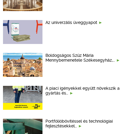
Az univerzális üveggyapot
Boldogságos Szűz Mária
Mennybemenetele Székesegyház,…
A piaci igényekkel együtt növekszik a
gyártás és…
Portfólióbővítéssel és technológiai
fejlesztésekkel…