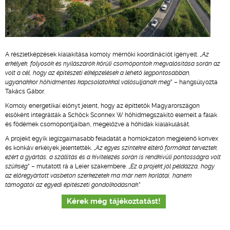
A részletképzések kialakítása komoly mérnöki koordinációt igényelt. „
Az
erkélyek, folyosók és nyílászárók körüli csomópontok megvalósítása során az
volt a cél, hogy az építészeti elképzelések a lehető legpontosabban,
ugyanakkor hőhídmentes kapcsolatokkal valósuljanak meg
” – hangsúlyozta
Takács Gábor.
Komoly energetikai előnyt jelent, hogy az építtetők Magyarországon
elsőként integrálták a Schöck Sconnex W hőhídmegszakító elemeit a falak
és födémek csomópontjaiban, megelőzve a hőhidak kialakulását.
A projekt egyik legizgalmasabb feladatát a homlokzaton megjelenő konvex
és konkáv erkélyek jelentették. „
Az egyes szintekre eltérő formákat terveztek,
ezért a gyártás, a szállítás és a kivitelezés során is rendkívüli pontosságra volt
szükség
” – mutatott rá a Leier szakembere. „
Ez a projekt jól példázza, hogy
az előregyártott vasbeton szerkezetek ma már nem korlátai, hanem
támogatói az egyedi építészeti gondolkodásnak
.”
Kérek még tájékoztatást!