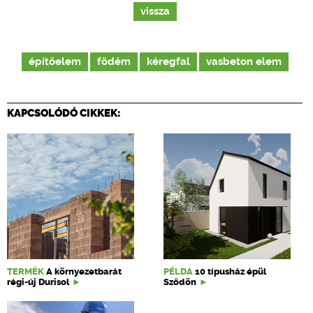
vissza
építőelem
födém
kéregfal
vasbeton elem
KAPCSOLÓDÓ CIKKEK:
TERMÉK
A környezetbarát
PÉLDA
10 típusház épül
régi-új Durisol
Sződön