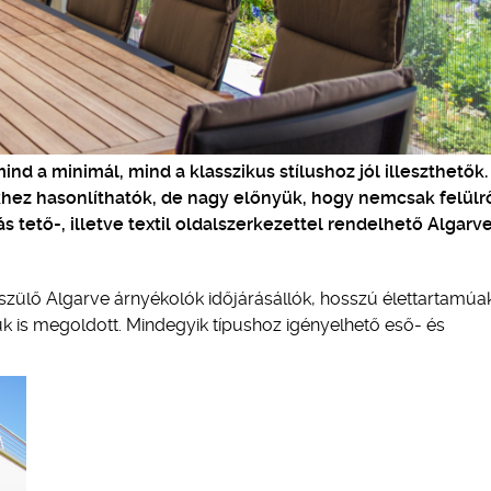
ind a minimál, mind a klasszikus stílushoz jól illeszthetők.
khez hasonlíthatók, de nagy előnyük, hogy nemcsak felülrő
s tető-, illetve textil oldalszerkezettel rendelhető Algarv
szülő Algarve árnyékolók időjárásállók, hosszú élettartamúa
ük is megoldott. Mindegyik típushoz igényelhető eső- és