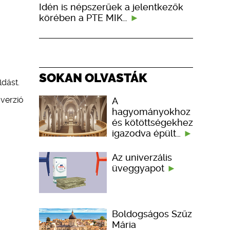
Idén is népszerűek a jelentkezők
körében a PTE MIK…
SOKAN OLVASTÁK
ldást.
 verzió
A
hagyományokhoz
és kötöttségekhez
igazodva épült…
Az univerzális
üveggyapot
Boldogságos Szűz
Mária