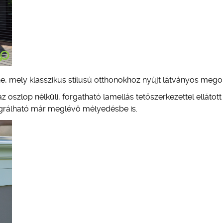
ine, mely klasszikus stílusú otthonokhoz nyújt látványos mego
z oszlop nélküli, forgatható lamellás tetőszerkezettel ellátott
egrálható már meglévő mélyedésbe is.