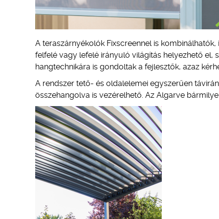
A teraszárnyékolók Fixscreennel is kombinálhatók, 
felfelé vagy lefelé irányuló világítás helyezhető el, s
hangtechnikára is gondoltak a fejlesztők, azaz kérh
A rendszer tető- és oldalelemei egyszerűen távirán
összehangolva is vezérelhető. Az Algarve bármilye