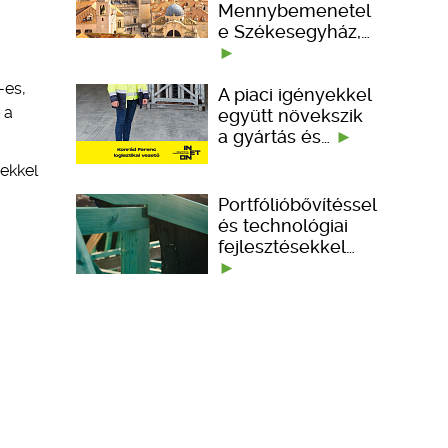
Mennybemenetel
e Székesegyház,…
-es,
A piaci igényekkel
 a
együtt növekszik
a gyártás és…
rekkel
Portfólióbővítéssel
és technológiai
fejlesztésekkel…