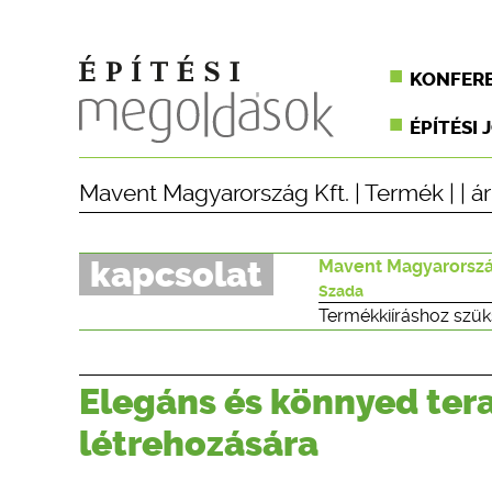
KONFER
ÉPÍTÉSI 
Mavent Magyarország Kft.
|
Termék
| |
á
kapcsolat
Mavent Magyarorszá
Szada
Termékkiíráshoz szük
Elegáns és könnyed ter
létrehozására