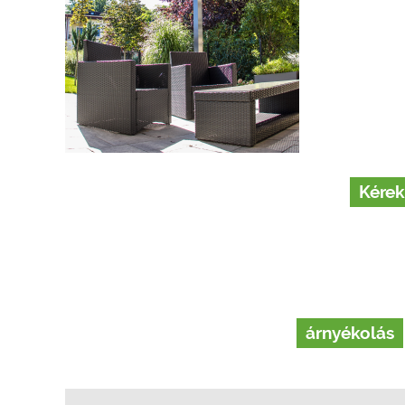
Kérek
árnyékolás