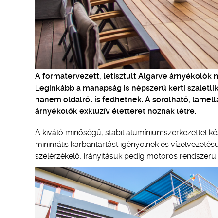
A formatervezett, letisztult Algarve árnyékolók m
Leginkább a manapság is népszerű kerti szaletli
hanem oldalról is fedhetnek. A sorolható, lamellá
árnyékolók exkluzív életteret hoznak létre.
A kiváló minőségű, stabil alumíniumszerkezettel ké
minimális karbantartást igényelnek és vízelvezetés
szélérzékelő, irányításuk pedig motoros rendszerű.