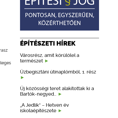
ÉPÍTÉSZETI HÍREK
erasz
Városrész, amit körülölel a
természet
dleges
Üzbegisztáni útinaplómból, 1. rész
Új közösségi teret alakítottak ki a
Bartók-negyed…
„A Jedlik” – Hetven év
iskolaépítészete