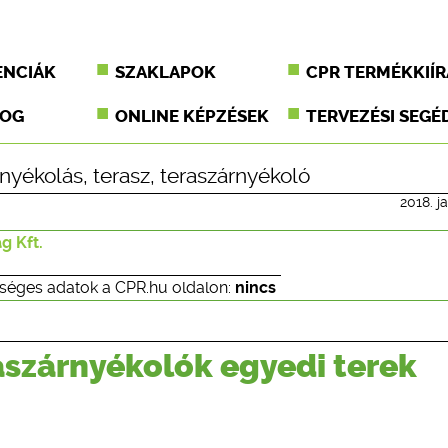
ENCIÁK
SZAKLAPOK
CPR TERMÉKKIÍR
JOG
ONLINE KÉPZÉSEK
TERVEZÉSI SEGÉ
rnyékolás
,
terasz
,
teraszárnyékoló
2018. j
g Kft.
séges adatok a CPR.hu oldalon:
nincs
aszárnyékolók egyedi terek