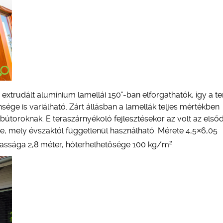
ó extrudált alumínium lamellái 150°-ban elforgathatók, így a t
sége is variálható. Zárt állásban a lamellák teljes mértékben
 bútoroknak. E teraszárnyékoló fejlesztésekor az volt az első
re, mely évszaktól függetlenül használható. Mérete 4,5×6,05
2
gassága 2,8 méter, hóterhelhetősége 100 kg/m
.