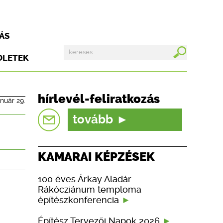
ÁS
DLETEK
hírlevél-feliratkozás
anuár 29.
tovább
KAMARAI KÉPZÉSEK
100 éves Árkay Aladár
Rákócziánum temploma
építészkonferencia
Építész Tervezői Napok 2026