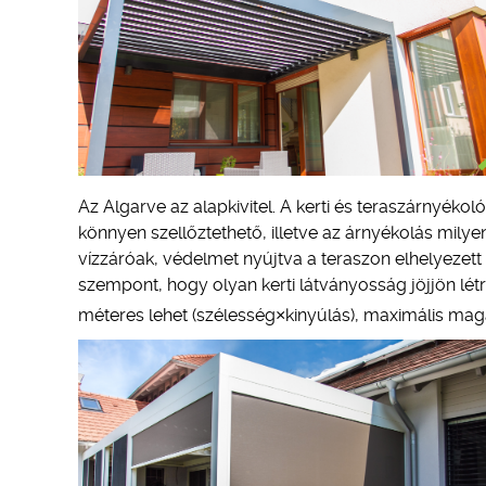
Az Algarve az alapkivitel. A kerti és teraszárnyékol
könnyen szellőztethető, illetve az árnyékolás milyen
vízzáróak, védelmet nyújtva a teraszon elhelyezett
szempont, hogy olyan kerti látványosság jöjjön lét
méteres lehet (szélesség×kinyúlás), maximális ma