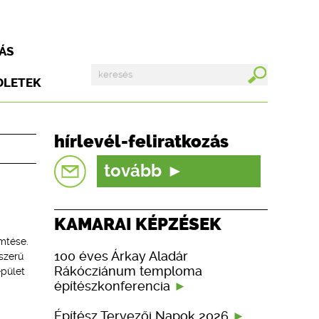
ÁS
DLETEK
hírlevél-feliratkozás
tovább
KAMARAI KÉPZÉSEK
mtése.
100 éves Árkay Aladár
szerű
Rákócziánum temploma
épület
építészkonferencia
Építész Tervezői Napok 2026