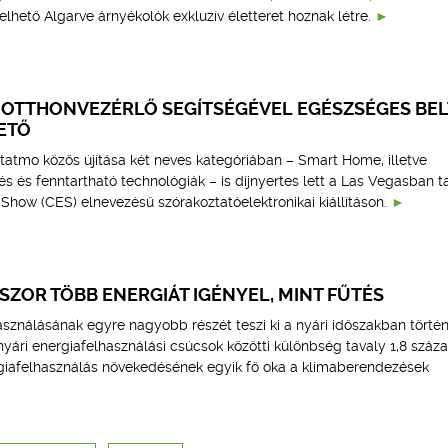
elhető Algarve árnyékolók exkluzív életteret hoznak létre.
S OTTHONVEZÉRLŐ SEGÍTSÉGÉVEL EGÉSZSÉGES BEL
ETŐ
tatmo közös újítása két neves kategóriában – Smart Home, illetve
s és fenntartható technológiák – is díjnyertes lett a Las Vegasban ta
how (CES) elnevezésű szórakoztatóelektronikai kiállításon.
ZOR TÖBB ENERGIÁT IGÉNYEL, MINT FŰTÉS
asználásának egyre nagyobb részét teszi ki a nyári időszakban törté
 nyári energiafelhasználási csúcsok közötti különbség tavaly 1,8 száza
rgiafelhasználás növekedésének egyik fő oka a klímaberendezések