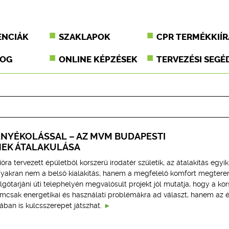
ENCIÁK
SZAKLAPOK
CPR TERMÉKKIÍR
JOG
ONLINE KÉPZÉSEK
TERVEZÉSI SEGÉ
RNYÉKOLÁSSAL – AZ MVM BUDAPESTI
EK ÁTALAKULÁSA
óra tervezett épületből korszerű irodatér születik, az átalakítás egyik
yakran nem a belső kialakítás, hanem a megfelelő komfort megtere
tarjáni úti telephelyén megvalósult projekt jól mutatja, hogy a kor
mcsak energetikai és használati problémákra ad választ, hanem az 
ban is kulcsszerepet játszhat.