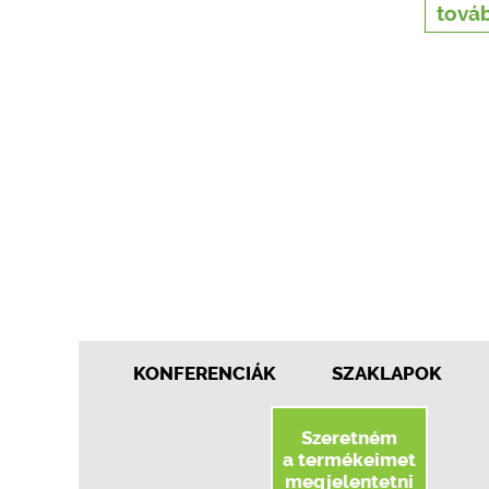
továb
KONFERENCIÁK
SZAKLAPOK
Szeretném
a termékeimet
megjelentetni