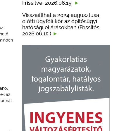
Frissítve: 2026.06.15.
Visszaállhat a 2024 augusztusa
előtti ügyféli kör az építésügyi
hatósági eljárásokban (Frissítés:
az
2026.06.15.)
rhető
 minden
ahol
zek az
formát