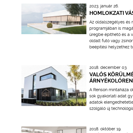
2023. január 26.
HOMLOKZATI VÁ
Az oldalszegélyes és 
programjában is magáv
üregbe építhető és a v
oldalt futó vagy zsinó
beépítési helyzethez t
2018. december 03.
VALÓS KÖRÜLMÉ
ÁRNYÉKOLÓREN
A Renson mintaháza oly
sok gyakorlati adat g
adatok elengedhetetle
szolgáló új technológiá
2018. október 19.