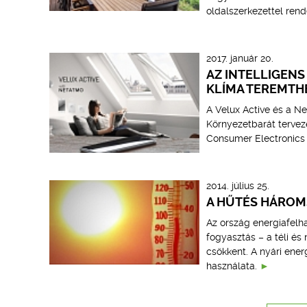
oldalszerkezettel rend
2017. január 20.
AZ INTELLIGEN
KLÍMA TEREMTH
A Velux Active és a Ne
Környezetbarát tervezé
Consumer Electronics S
2014. július 25.
A HŰTÉS HÁROMS
Az ország energiafelh
fogyasztás – a téli és
csökkent. A nyári ene
használata.