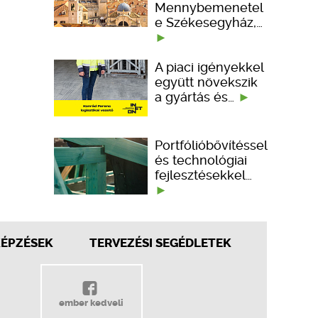
Mennybemenetel
e Székesegyház,…
A piaci igényekkel
együtt növekszik
a gyártás és…
Portfólióbővítéssel
és technológiai
fejlesztésekkel…
KÉPZÉSEK
TERVEZÉSI SEGÉDLETEK
ember kedveli