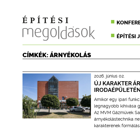
KONFER
ÉPÍTÉSI 
CÍMKÉK: ÁRNYÉKOLÁS
2026. június 02.
ÚJ KARAKTER Á
IRODAÉPÜLETÉN
Amikor egy ipari funkci
legnagyobb kihívása g
Az MVM Gázművek Salgó
árnyékolástechnika ne
karakterének formálásá