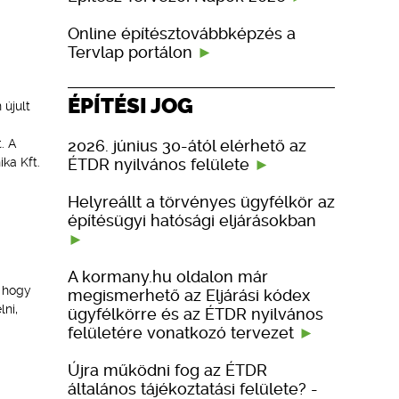
Online építésztovábbképzés a
Tervlap portálon
ÉPÍTÉSI JOG
 újult
2026. június 30-ától elérhető az
. A
ÉTDR nyilvános felülete
ka Kft.
Helyreállt a törvényes ügyfélkör az
építésügyi hatósági eljárásokban
A kormany.hu oldalon már
, hogy
megismerhető az Eljárási kódex
ni,
ügyfélkörre és az ÉTDR nyilvános
felületére vonatkozó tervezet
Újra működni fog az ÉTDR
általános tájékoztatási felülete? -