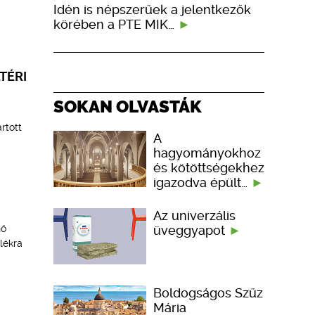
Idén is népszerűek a jelentkezők
körében a PTE MIK…
TÉRI
SOKAN OLVASTÁK
rtott
A
hagyományokhoz
és kötöttségekhez
igazodva épült…
Az univerzális
üveggyapot
nő
lékra
Boldogságos Szűz
Mária