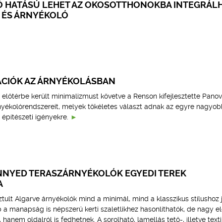
Ó HATÁSÚ LEHET AZ OKOSOTTHONOKBA INTEGRÁL
K ÉS ÁRNYÉKOLÓ
CIÓK AZ ÁRNYÉKOLÁSBAN
 előtérbe került minimalizmust követve a Renson kifejlesztette Panov
rnyékolórendszereit, melyek tökéletes választ adnak az egyre nagyob
 építészeti igényekre.
NNYED TERASZÁRNYÉKOLÓK EGYEDI TEREK
A
ztult Algarve árnyékolók mind a minimál, mind a klasszikus stílushoz j
b a manapság is népszerű kerti szaletlikhez hasonlíthatók, de nagy e
hanem oldalról is fedhetnek. A sorolható, lamellás tető-, illetve texti