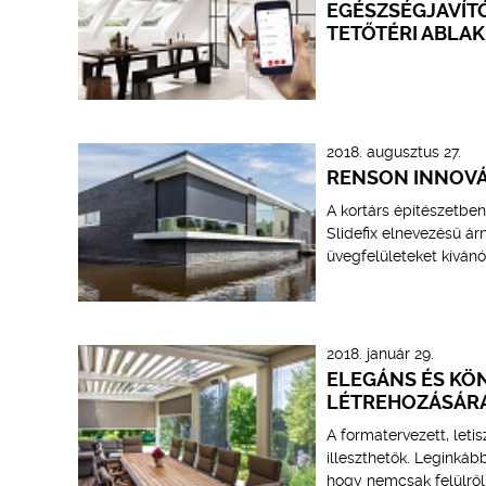
EGÉSZSÉGJAVÍT
TETŐTÉRI ABLA
2018. augusztus 27.
RENSON INNOVÁ
A kortárs építészetben
Slidefix elnevezésű á
üvegfelületeket kívánó
2018. január 29.
ELEGÁNS ÉS KÖ
LÉTREHOZÁSÁR
A formatervezett, letis
illeszthetők. Leginkáb
hogy nemcsak felülről, 