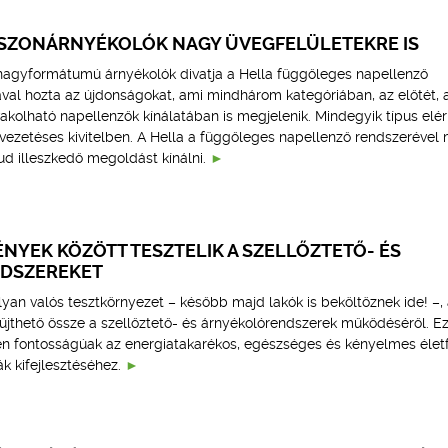
SZONÁRNYÉKOLÓK NAGY ÜVEGFELÜLETEKRE IS
nagyformátumú árnyékolók divatja a Hella függőleges napellenző
al hozta az újdonságokat, ami mindhárom kategóriában, az előtét, 
akolható napellenzők kínálatában is megjelenik. Mindegyik típus elé
rvezetéses kivitelben. A Hella a függőleges napellenző rendszerével
ud illeszkedő megoldást kínálni.
NYEK KÖZÖTT TESZTELIK A SZELLŐZTETŐ- ÉS
DSZEREKET
an valós tesztkörnyezet – később majd lakók is beköltöznek ide! –, 
yűjthető össze a szellőztető- és árnyékolórendszerek működéséről. E
n fontosságúak az energiatakarékos, egészséges és kényelmes élet
k kifejlesztéséhez.