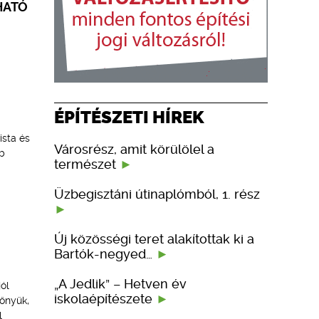
HATÓ
ÉPÍTÉSZETI HÍREK
ista és
Városrész, amit körülölel a
b
természet
Üzbegisztáni útinaplómból, 1. rész
Új közösségi teret alakítottak ki a
Bartók-negyed…
„A Jedlik” – Hetven év
ól
iskolaépítészete
lőnyük,
l