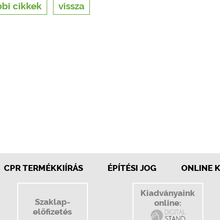
bi cikkek
vissza
CPR TERMÉKKIÍRÁS
ÉPÍTÉSI JOG
ONLINE 
Kiadványaink
Szaklap-
online:
előfizetés