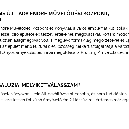
IS ÚJ – ADY ENDRE MŰVELŐDÉSI KÖZPONT,
U
Endre Művelődési Központ és Könyvtár, a város emblematikus, sokak
ssel bíró épülete építészeti értékeinek megóvásával, kortárs módon
pusztán állagmegóvás volt: a meglévő formavilág megőrzésével és új
az épület méltó kulturális és közösségi térként szolgálhatja a várost
tványos árnyékolástechnikai megoldásai a Krüllung Árnyékolástechni
ALUZIA: MELYIKET VÁLASSZAM?
tások hiányoznak, mielőtt beköltözne otthonába, és nem tud dönteni
 szereltessen fel külső árnyékolóként? Nézzük, mit érdemes mérlegel