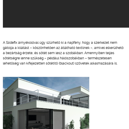
A Slidefix árnyékolóval úgy szűrhető ki a napfény, hogy a szerkezet nem
gátolja a kilátást – köszönhetően az átlátható textilnek –, amivel elkerülhető
a bezártság érzete, és sötét sem lesz a szobákban. Amennyiben teljes
sötétségre lenne szükség – például hálószobákban – természetesen
lehetőség van kifejezetten sötétítő (blackout) szövetek alkalmazására is.