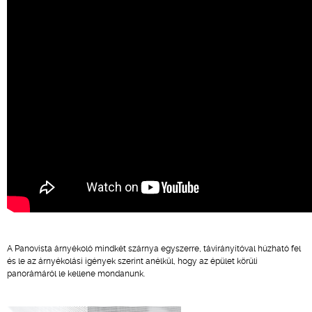
A Panovista árnyékoló mindkét szárnya egyszerre, távirányítóval húzható fel
és le az árnyékolási igények szerint anélkül, hogy az épület körüli
panorámáról le kellene mondanunk.