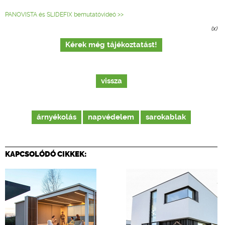
PANOVISTA és SLIDEFIX bemutatóvideó >>
(x)
Kérek még tájékoztatást!
vissza
árnyékolás
napvédelem
sarokablak
KAPCSOLÓDÓ CIKKEK: