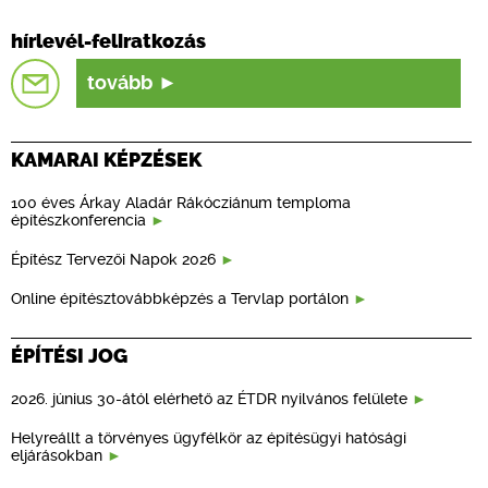
hírlevél-feliratkozás
tovább
KAMARAI KÉPZÉSEK
100 éves Árkay Aladár Rákócziánum temploma
építészkonferencia
Építész Tervezői Napok 2026
Online építésztovábbképzés a Tervlap portálon
ÉPÍTÉSI JOG
2026. június 30-ától elérhető az ÉTDR nyilvános felülete
Helyreállt a törvényes ügyfélkör az építésügyi hatósági
eljárásokban