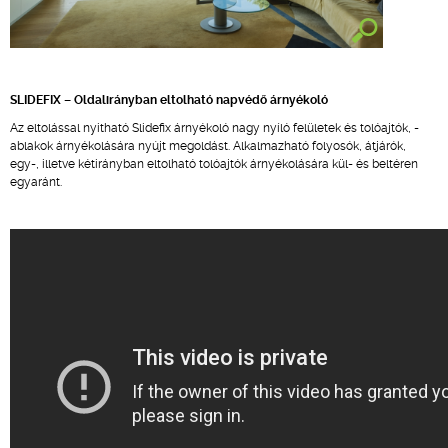
SLIDEFIX – Oldalirányban eltolható napvédő árnyékoló
Az eltolással nyitható Slidefix árnyékoló nagy nyíló felületek és tolóajtók, -
ablakok árnyékolására nyújt megoldást. Alkalmazható folyosók, átjárók,
egy-, illetve kétirányban eltolható tolóajtók árnyékolására kül- és beltéren
egyaránt.