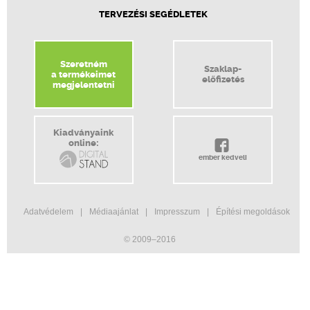
TERVEZÉSI SEGÉDLETEK
Szeretném
Szaklap-
a termékeimet
előfizetés
megjelentetni
Kiadványaink
online:
ember kedveli
Adatvédelem
Médiaajánlat
Impresszum
Építési megoldások
© 2009–2016