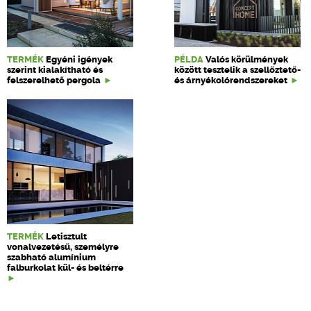
TERMÉK
Egyéni igények
PÉLDA
Valós körülmények
szerint kialakítható és
között tesztelik a szellőztető-
felszerelhető pergola
és árnyékolórendszereket
TERMÉK
Letisztult
vonalvezetésű, személyre
szabható alumínium
falburkolat kül- és beltérre