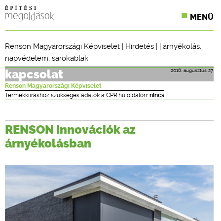
MENÜ
KONFERENCIÁK
Renson Magyarországi Képviselet
|
Hirdetés
| |
árnyékolás
,
napvédelem
,
sarokablak
SZAKLAPOK
2018. augusztus 27.
kapcsolat
CPR TERMÉKKIÍRÁS
Renson Magyarországi Képviselet
Termékkiíráshoz szükséges adatok a CPR.hu oldalon:
nincs
ÉPÍTÉSI JOG
ONLINE KÉPZÉSEK
RENSON innovációk az
árnyékolásban
TERVEZÉSI SEGÉDLETEK