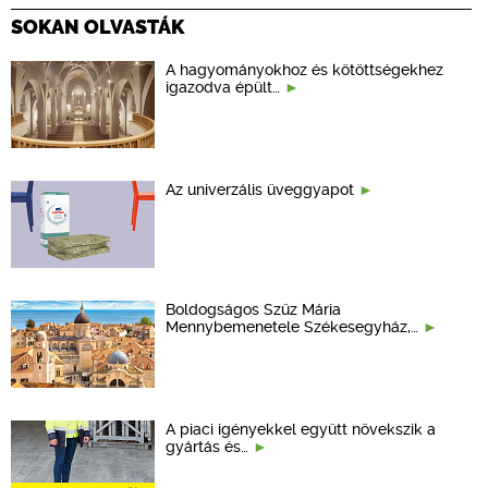
SOKAN OLVASTÁK
A hagyományokhoz és kötöttségekhez
igazodva épült…
Az univerzális üveggyapot
Boldogságos Szűz Mária
Mennybemenetele Székesegyház,…
A piaci igényekkel együtt növekszik a
gyártás és…