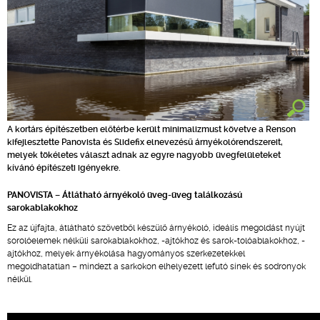
A kortárs építészetben előtérbe került minimalizmust követve a Renson
kifejlesztette Panovista és Slidefix elnevezésű árnyékolórendszereit,
melyek tökéletes választ adnak az egyre nagyobb üvegfelületeket
kívánó építészeti igényekre.
PANOVISTA – Átlátható árnyékoló üveg-üveg találkozású
sarokablakokhoz
Ez az újfajta, átlátható szövetből készülő árnyékoló, ideális megoldást nyújt
sorolóelemek nélküli sarokablakokhoz, -ajtókhoz és sarok-tolóablakokhoz, -
ajtókhoz, melyek árnyékolása hagyományos szerkezetekkel
megoldhatatlan – mindezt a sarkokon elhelyezett lefutó sínek és sodronyok
nélkül.