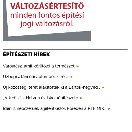
ÉPÍTÉSZETI HÍREK
Városrész, amit körülölel a természet
Üzbegisztáni útinaplómból, 1. rész
Új közösségi teret alakítottak ki a Bartók-negyed…
„A Jedlik” – Hetven év iskolaépítészete
Idén is népszerűek a jelentkezők körében a PTE MIK…