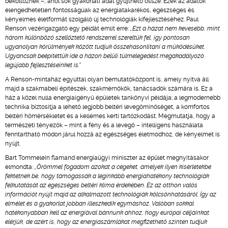
beköltöznek –, ahol sok gyakorlati adat gyűjthető össze. Ezek az adatok
elengedhetetlen fontosságúak az energiatakarékos, egészséges és
kényelmes életformát szolgáló új technológiák kifejlesztéséhez. Paul
Renson vezérigazgató egy példát említ erre:
„Ezt a házat nem kevesebb, mint
három különböző szellőztető rendszerrel szereltük fel, így pontosan
ugyanolyan körülmények között tudjuk összehasonlítani a működésüket.
Ugyancsak beépítettük ide a házon belüli túlmelegedést megakadályozó
legújabb fejlesztéseinket is."
A Renson-mintaház egyúttal olyan bemutatóközpont is, amely nyitva áll
majd a szakmabeli építészek, szakmérnökök, tanácsadók számára is. Ez a
ház a közel nulla energiaigényű épületek tankönyvi példája; a legmodernebb
technika biztosítja a lehető legjobb beltéri levegőminőséget, a komfortos
beltéri hőmérsékletet és a kellemes kerti tartózkodást. Megmutatja, hogy a
természeti tényezők – mint a fény és a levegő – intelligens használata
fenntartható módon járul hozzá az egészséges életmódhoz, de kényelmet is
nyújt.
Bart Tommelein flamand energiaügyi miniszter az épület megnyitásakor
elmondta:
„Örömmel fogadom azokat a cégeket, amelyek ilyen kísérletekbe
fektetnek be, hogy támogassák a leginkább energiahatékony technológiák
felkutatását az egészséges beltéri klíma érdekében. Ez az otthon valós
információt nyújt majd az alkalmazott technológiák kölcsönhatásáról. Így az
elmélet és a gyakorlat jobban illeszkedik egymáshoz. Valóban sokkal
hatékonyabban kell az energiával bánnunk ahhoz, hogy európai céljainkat
elérjük, de azért is, hogy az energiaszámlákat megfizethető szinten tudjuk