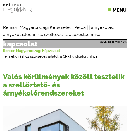
MENÜ
KONFERENCIÁK
Renson Magyarországi Képviselet
|
Példa
| |
árnyékolás
,
árnyékolástechnika
,
szellőzés
,
szellőzéstechnika
SZAKLAPOK
2018. december 03.
kapcsolat
CPR TERMÉKKIÍRÁS
Renson Magyarországi Képviselet
Termékkiíráshoz szükséges adatok a CPR.hu oldalon:
nincs
ÉPÍTÉSI JOG
ONLINE KÉPZÉSEK
Valós körülmények között tesztelik
a szellőztető- és
TERVEZÉSI SEGÉDLETEK
árnyékolórendszereket