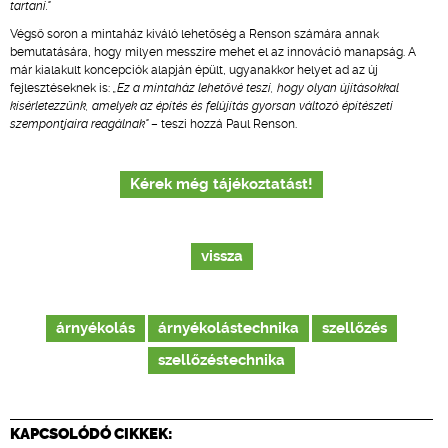
tartani."
Végső soron a mintaház kiváló lehetőség a Renson számára annak
bemutatására, hogy milyen messzire mehet el az innováció manapság. A
már kialakult koncepciók alapján épült, ugyanakkor helyet ad az új
fejlesztéseknek is:
„Ez a mintaház lehetővé teszi, hogy olyan újításokkal
kísérletezzünk, amelyek az építés és felújítás gyorsan változó építészeti
szempontjaira reagálnak"
– teszi hozzá Paul Renson.
Kérek még tájékoztatást!
vissza
árnyékolás
árnyékolástechnika
szellőzés
szellőzéstechnika
KAPCSOLÓDÓ CIKKEK: