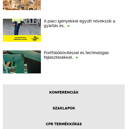
A piaci igényekkel együtt növekszik a
gyártás és…
Portfólióbővítéssel és technológiai
fejlesztésekkel…
KONFERENCIÁK
SZAKLAPOK
CPR TERMÉKKIÍRÁS