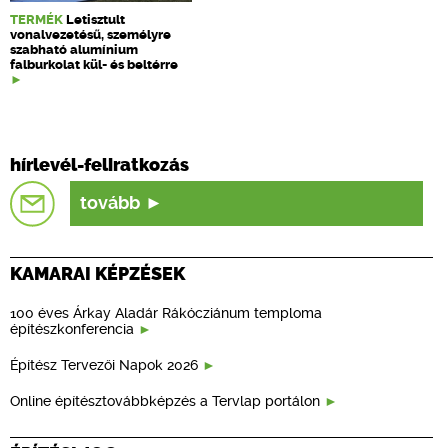
TERMÉK
Letisztult
vonalvezetésű, személyre
szabható alumínium
falburkolat kül- és beltérre
hírlevél-feliratkozás
tovább
KAMARAI KÉPZÉSEK
100 éves Árkay Aladár Rákócziánum temploma
építészkonferencia
Építész Tervezői Napok 2026
Online építésztovábbképzés a Tervlap portálon