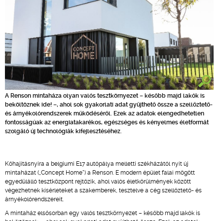
A Renson mintaháza olyan valós tesztkörnyezet – később majd lakók is
beköltöznek ide! –, ahol sok gyakorlati adat gyűjthető össze a szellőztető-
és árnyékolórendszerek működéséről. Ezek az adatok elengedhetetlen
fontosságúak az energiatakarékos, egészséges és kényelmes életformát
szolgáló új technológiák kifejlesztéséhez.
Kőhajításnyira a belgiumi E17 autópálya melletti székházától nyit új
mintaházat („Concept Home") a Renson. E modern épület falai mögött
egyedülálló tesztközpont rejtőzik, ahol valós életkörülmények között
végezhetnek kísérleteket a szakemberek, tesztelve a cég szellőztető- és
árnyékolórendszereit.
A mintaház elsősorban egy valós tesztkörnyezet – később majd lakók is