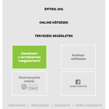
ÉPÍTÉSI JOG
ONLINE KÉPZÉSEK
TERVEZÉSI SEGÉDLETEK
Szeretném
Szaklap-
a termékeimet
előfizetés
megjelentetni
Kiadványaink
online:
ember kedveli
Adatvédelem
Médiaajánlat
Impresszum
Építési megoldások