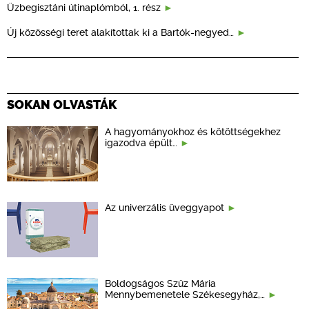
Üzbegisztáni útinaplómból, 1. rész
Új közösségi teret alakítottak ki a Bartók-negyed…
SOKAN OLVASTÁK
A hagyományokhoz és kötöttségekhez
igazodva épült…
Az univerzális üveggyapot
Boldogságos Szűz Mária
Mennybemenetele Székesegyház,…