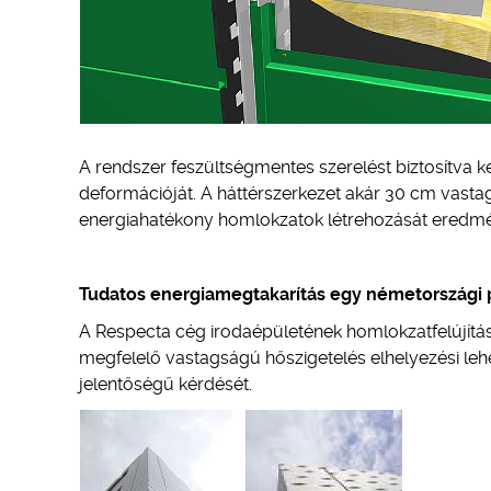
A rendszer feszültségmentes szerelést biztosítva k
deformációját. A háttérszerkezet akár 30 cm vastag
energiahatékony homlokzatok létrehozását eredm
Tudatos energiamegtakarítás egy németországi 
A Respecta cég irodaépületének homlokzatfelújítás
megfelelő vastagságú hőszigetelés elhelyezési le
jelentőségű kérdését.