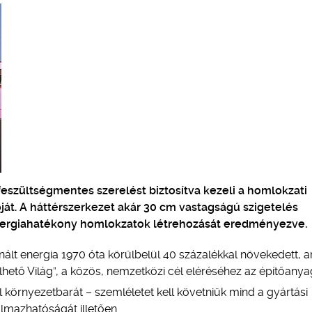
feszültségmentes szerelést biztosítva kezeli a homlokzati
át. A háttérszerkezet akár 30 cm vastagságú szigetelés
energiahatékony homlokzatok létrehozását eredményezve.
nált energia 1970 óta körülbelül 40 százalékkal növekedett, 
Élhető Világ”, a közös, nemzetközi cél eléréséhez az építőanya
el környezetbarát – szemléletet kell követniük mind a gyártási
lmazhatóságát illetően.