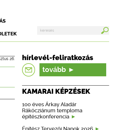
ÁS
DLETEK
hírlevél-feliratkozás
ztus 26.
tovább
KAMARAI KÉPZÉSEK
i
100 éves Árkay Aladár
Rákócziánum temploma
építészkonferencia
Építész Tervezői Napok 2026