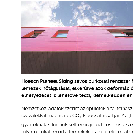
Hoesch Planeel Siding sávos burkolati rendszer 
lemezek hőtágulását, elkerülve azok deformációj
elhelyezését is lehetővé teszi, kiemelkedően 
Nemzetközi adatok szerint az épületek által felhasz
százalékkal magasabb CO
-kibocsátással jár. Az „
2
gyártóknak is tenniük kell: energiatudatos – és ezz
folyamatokat, mind a termékek összetételét és alka