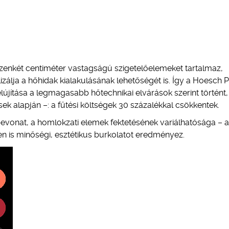
izenkét centiméter vastagságú szigetelőelemeket tartalmaz,
zálja a hőhidak kialakulásának lehetőségét is. Így a Hoesch P
lújítása a legmagasabb hőtechnikai elvárások szerint történt,
 alapján –: a fűtési költségek 30 százalékkal csökkentek.
 bevonat, a homlokzati elemek fektetésének variálhatósága – 
n is minőségi, esztétikus burkolatot eredményez.