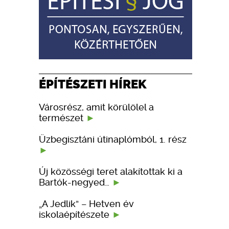
ÉPÍTÉSZETI HÍREK
Városrész, amit körülölel a
természet
Üzbegisztáni útinaplómból, 1. rész
Új közösségi teret alakítottak ki a
Bartók-negyed…
„A Jedlik” – Hetven év
iskolaépítészete