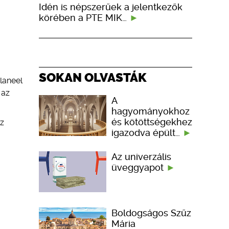
Idén is népszerűek a jelentkezők
körében a PTE MIK…
SOKAN OLVASTÁK
laneel
 az
A
hagyományokhoz
és kötöttségekhez
az
igazodva épült…
Az univerzális
üveggyapot
Boldogságos Szűz
Mária