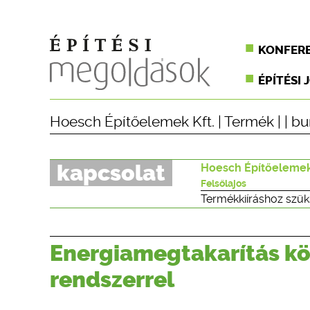
KONFER
ÉPÍTÉSI 
Hoesch Építőelemek Kft.
|
Termék
| |
bu
kapcsolat
Hoesch Építőelemek
Felsőlajos
Termékkiíráshoz szük
Energiamegtakarítás k
rendszerrel