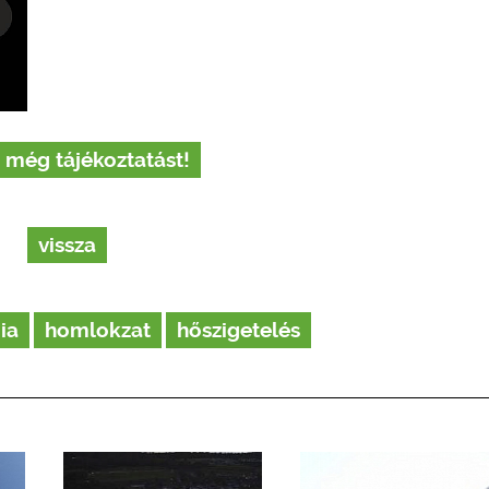
 még tájékoztatást!
vissza
ia
homlokzat
hőszigetelés