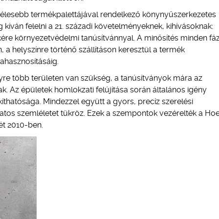
zélesebb termékpalettájával rendelkező könynyűszerkezetes
íván felelni a 21. századi követelményeknek, kihívásoknak:
ére környezetvédelmi tanúsítvánnyal. A minősítés minden fáz
 a helyszínre történő szállításon keresztül a termék
ahasznosításáig.
re több területen van szükség, a tanúsítványok mára az
. Az épületek homlokzati felújítása során általános igény
íthatósága. Mindezzel együtt a gyors, precíz szerelési
datos szemléletet tükröz. Ezek a szempontok vezérelték a Ho
sét 2010-ben.