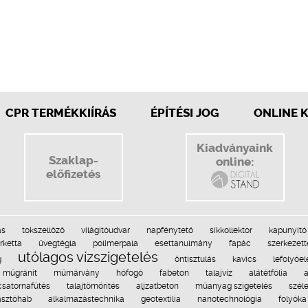
CPR TERMÉKKIÍRÁS
ÉPÍTÉSI JOG
ONLINE 
Kiadványaink
Szaklap-
online:
előfizetés
ás
tokszellőző
világítóudvar
napfénytető
síkkollektor
kapunyitó
rketta
üvegtégla
polimerpala
esettanulmány
fapác
szerkezet
utólagos vízszigetelés
g
öntisztulás
kavics
lefolyóe
műgránit
műmárvány
hófogó
fabeton
talajvíz
alátétfólia
csatornafűtés
talajtömörítés
aljzatbeton
műanyag szigetelés
szél
asztóhab
alkalmazástechnika
geotextília
nanotechnológia
folyóka