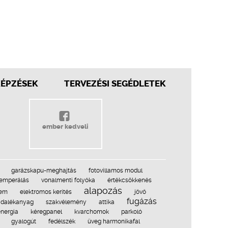
KÉPZÉSEK
TERVEZÉSI SEGÉDLETEK
ember kedveli
garázskapu-meghajtás
fotovillamos modul
temperálás
vonalmenti folyóka
értékcsökkenés
alapozás
lem
elektromos kerítés
jövő
fugázás
adalékanyag
szakvélemény
attika
energia
kéregpanel
kvarchomok
parkoló
gyalogút
fedélszék
üveg harmonikafal