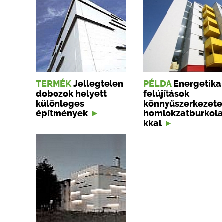
TERMÉK
Jellegtelen
PÉLDA
Energetika
dobozok helyett
felújítások
különleges
könnyűszerkezete
építmények
homlokzatburkol
kkal