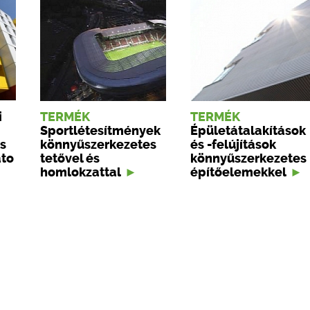
i
TERMÉK
TERMÉK
Sportlétesítmények
Épületátalakítások
s
könnyűszerkezetes
és -felújítások
ato
tetővel és
könnyűszerkezetes
homlokzattal
építőelemekkel