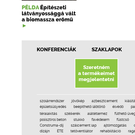
PÉLDA
Építészeti
látványossággá vált
a biomassza erőmű
KONFERENCIÁK
SZAKLAPOK
Szeretném
a termékeimet
megjelentetni
szolárrendszer
jövőkép
azbesztcement
kiállít
épületsüllyedés
beépíthető lábtörlő
élvédő
pa
téralakítás
szélkerék
alátétlemez
fűthető üve
polisztirol beton
stukkó
favédelem
füstcső
Construma-díj
szálcement lap
ajtómozgatás
dizájn
ÉTE
tetőventilátor
rehabilitáció
rag