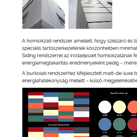
A homlokzati rendszer amellett, hogy szélzáró és t
speciális tartószerkezetének köszönhetően minimali
Siding rendszerrel az irodaépület homlokzatának fe
energiamegtakarítás eredményeként pedig – mérések
A burkolati rendszerhez kifejlesztett matt-de-luxe
energiahatékonyság mellett – külső megjelenésébe