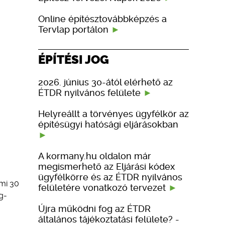
Online építésztovábbképzés a
Tervlap portálon
ÉPÍTÉSI JOG
2026. június 30-ától elérhető az
ÉTDR nyilvános felülete
Helyreállt a törvényes ügyfélkör az
építésügyi hatósági eljárásokban
A kormany.hu oldalon már
megismerhető az Eljárási kódex
ügyfélkörre és az ÉTDR nyilvános
ami 30
felületére vonatkozó tervezet
g-
Újra működni fog az ÉTDR
általános tájékoztatási felülete? -