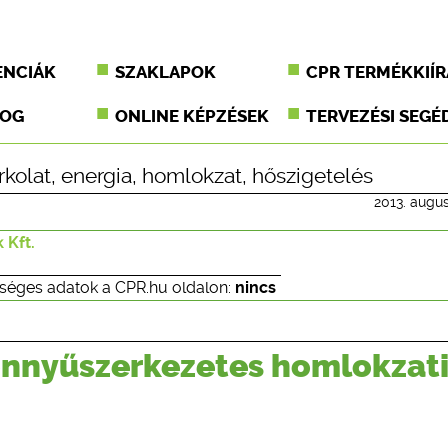
ENCIÁK
SZAKLAPOK
CPR TERMÉKKIÍR
JOG
ONLINE KÉPZÉSEK
TERVEZÉSI SEGÉ
rkolat
,
energia
,
homlokzat
,
hőszigetelés
2013. augus
 Kft.
séges adatok a CPR.hu oldalon:
nincs
önnyűszerkezetes homlokzat