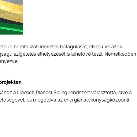
ezeli a homlokzati lemezek hőtágulását, elkerülve azok
ságú szigetelés elhelyezését is lehetővé teszi, kiemelkedően
ényezve.
projekten
ához a Hoesch Planeel Siding rendszert választotta, élve a
hetőségével, és megoldva az energiahatékonyságközponti