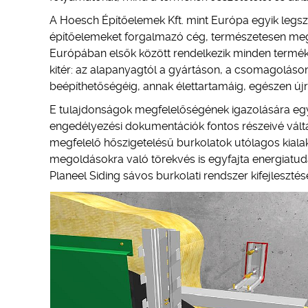
A Hoesch Építőelemek Kft. mint Európa egyik legs
építőelemeket forgalmazó cég, természetesen meg k
Európában elsők között rendelkezik minden termék
kitér: az alapanyagtól a gyártáson, a csomagoláson,
beépíthetőségéig, annak élettartamáig, egészen újr
E tulajdonságok megfelelőségének igazolására egy
engedélyezési dokumentációk fontos részeivé váltak
megfelelő hőszigetelésű burkolatok utólagos kialak
megoldásokra való törekvés is egyfajta energiatu
Planeel Siding sávos burkolati rendszer kifejleszté