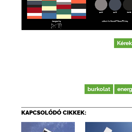
Kérek
burkolat
energ
KAPCSOLÓDÓ CIKKEK: