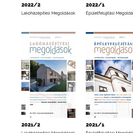
2022/2
2022/1
Lakóházépítési Megoldások
Épületfelújítási Megold
2021/2
2021/1