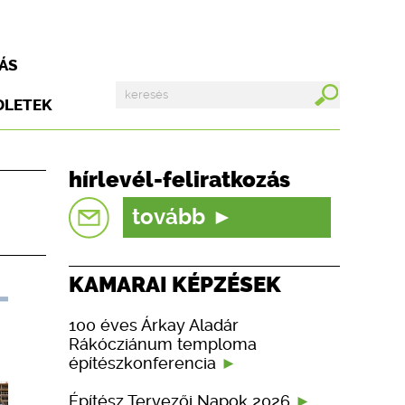
ÁS
DLETEK
hírlevél-feliratkozás
tovább
KAMARAI KÉPZÉSEK
100 éves Árkay Aladár
Rákócziánum temploma
építészkonferencia
Építész Tervezői Napok 2026