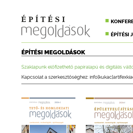
KONFER
ÉPÍTÉSI 
ÉPÍTÉSI MEGOLDÁSOK
Szaklapunk előfizethető papíralapú és digitális vált
Kapcsolat a szerkesztőséghez: info[kukac]artifexkia