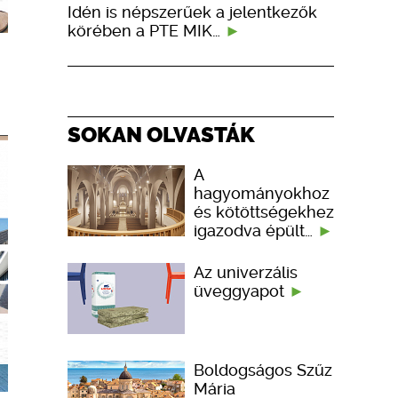
Idén is népszerűek a jelentkezők
körében a PTE MIK…
SOKAN OLVASTÁK
A
hagyományokhoz
és kötöttségekhez
igazodva épült…
Az univerzális
üveggyapot
Boldogságos Szűz
Mária