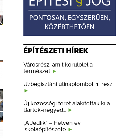
ÉPÍTÉSZETI HÍREK
Városrész, amit körülölel a
természet
Üzbegisztáni útinaplómból, 1. rész
Új közösségi teret alakítottak ki a
Bartók-negyed…
„A Jedlik” – Hetven év
iskolaépítészete