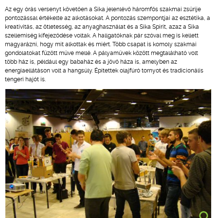
Az egy órás versenyt követően a Sika jelenlévő háromfős szakmai zsűrije
pontozással értékelte az alkotásokat. A pontozás szempontjai az esztétika, a
kreativitás, az ötletesség, az anyaghasználat és a Sika Spirit, azaz a Sika
szellemiség kifejeződése voltak. A hallgatóknak pár szóval meg is kellett
magyarázni, hogy mit alkottak és miért. Több csapat is komoly szakmai
gondolatokat fűzött műve mellé. A pályaművek között megtalálható volt
több ház is, például egy babaház és a jövő háza is, amelyben az
energiaellátáson volt a hangsúly. Építettek olajfúró tornyot és tradicionális
tengeri hajót is.