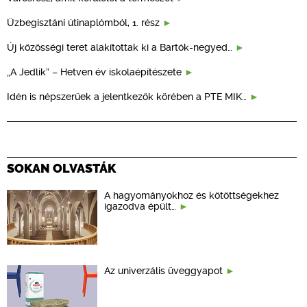
Üzbegisztáni útinaplómból, 1. rész
Új közösségi teret alakítottak ki a Bartók-negyed…
„A Jedlik” – Hetven év iskolaépítészete
Idén is népszerűek a jelentkezők körében a PTE MIK…
SOKAN OLVASTÁK
A hagyományokhoz és kötöttségekhez
igazodva épült…
Az univerzális üveggyapot