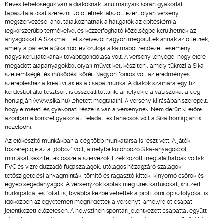
Kevés lehetőségük van a diákoknak tanulmányaik során gyakorlati
tapasztalatokat szerezni. Jó ötletnek látszott ezért olyan verseny
megszervezése, ahol találkozhatnak a hallgatók az építéskémia
legkorszerűbb termékeivel és kézzelfogható közelségbe kerülhetnek az
anyagokkal. A Szakmai Hét szervezői nagyon megörültek annak az ötletnek,
amely a pár éve a Sika 100. évforulója alkalmából rendezett esemény
nagysikerű játékának továbbgondolása volt. A verseny lényege, hogy előre
megadott alapanyagokból olyan művet kell készíteni, amely tükrözi a Sika
szellemiségét és működési körét. Nagyon fontos volt az eredményes
szerepléshez a kreativitás és a csapatmunka. A diákok számára egy tíz
kérdésből álló tesztsort is összeállítottunk, amelyekre a válaszokat a cég
honlapján (www.sika.hu) lehetett megtalálni. A verseny kiírásában szerepelt,
hogy elméleti és gyakorlati része is van a versenynek. Nem derült ki előre
azonban a konkrét gyakorlati feladat, és tanácsos volt a Sika honlapján is
nézelődni.
Az előkészítő munkákban a cég több munkatársa is részt vett. A játék
főszereplője az a „doboz" volt, amelybe különböző Sika-anyagokból
mintákat készítettek össze a szervezők. Ezek között megtalálhatóak voltak
PVC és vízre duzzadó fugaszalagok, utólagos hézagzáró szalagok,
tetőszigetelési anyagminták, tömítő és ragasztó kittek, kinyomó csőrök és
egyéb segédanyagok. A versenyzők kaptak még üres kartusokat, snitzert,
hurkapálcát és fóliát is, továbbá kézbe vehették a profi tömítőpisztolyokat is.
Időközben az egyetemen meghirdették a versenyt, amelyre öt csapat
jelentkezett előzetesen. A helyszínen spontán jelentkezett csapattal együtt