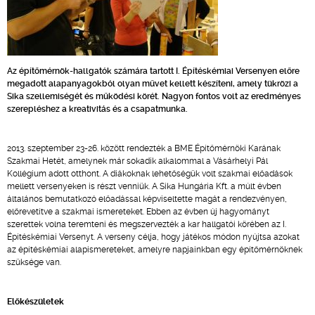
Az építőmérnök-hallgatók számára tartott I. Építéskémiai Versenyen előre
megadott alapanyagokból olyan művet kellett készíteni, amely tükrözi a
Sika szellemiségét és működési körét. Nagyon fontos volt az eredményes
szerepléshez a kreativitás és a csapatmunka.
2013. szeptember 23-26. között rendezték a BME Építőmérnöki Karának
Szakmai Hetét, amelynek már sokadik alkalommal a Vásárhelyi Pál
Kollégium adott otthont. A diákoknak lehetőségük volt szakmai előadások
mellett versenyeken is részt venniük. A Sika Hungária Kft. a múlt évben
általános bemutatkozó előadással képviseltette magát a rendezvényen,
előrevetítve a szakmai ismereteket. Ebben az évben új hagyományt
szerettek volna teremteni és megszervezték a kar hallgatói körében az I.
Építéskémiai Versenyt. A verseny célja, hogy játékos módon nyújtsa azokat
az építéskémiai alapismereteket, amelyre napjainkban egy építőmérnöknek
szüksége van.
Előkészületek