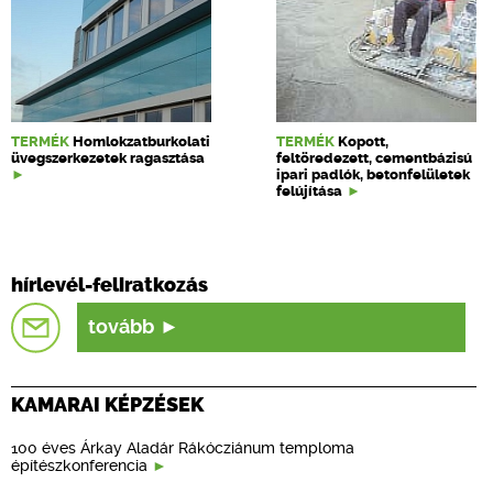
TERMÉK
Homlokzatburkolati
TERMÉK
Kopott,
üvegszerkezetek ragasztása
feltöredezett, cementbázisú
ipari padlók, betonfelületek
felújítása
hírlevél-feliratkozás
tovább
KAMARAI KÉPZÉSEK
100 éves Árkay Aladár Rákócziánum temploma
építészkonferencia