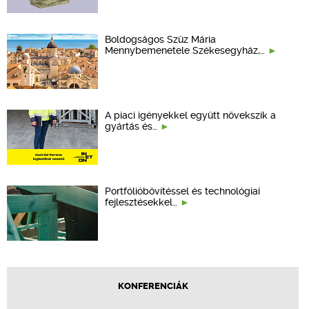
Boldogságos Szűz Mária
Mennybemenetele Székesegyház,…
A piaci igényekkel együtt növekszik a
gyártás és…
Portfólióbővítéssel és technológiai
fejlesztésekkel…
KONFERENCIÁK