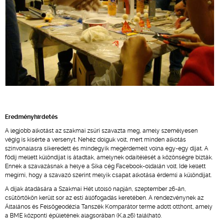
Eredményhirdetés
A legjobb alkotást az szakmai zsűri szavazta meg, amely személyesen
végig is kísérte a versenyt. Nehéz dolguk volt, mert minden alkotás
színvonalasra sikeredett és mindegyik megérdemelt volna egy-egy díjat. A
fődíj mellett különdíjat is átadtak, amelynek odaítélését a közönségre bízták.
Ennek a szavazásnak a helye a Sika cég Facebook-oldalán volt. Ide kellett
megírni, hogy a szavazó szerint melyik csapat alkotása érdemli a különdíjat.
A díjak átadására a Szakmai Hét utolsó napján, szeptember 26-án,
csütörtökön került sor az esti állófogadás keretében. A rendezvénynek az
Általános és Felsőgeodézia Tanszék Komparátor terme adott otthont, amely
a BME központi épületének alagsorában (K.a.26) található.