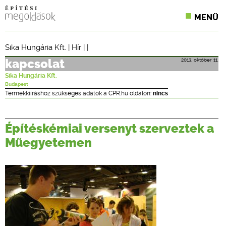
MENÜ
KONFERENCIÁK
Sika Hungária Kft.
|
Hír
| |
SZAKLAPOK
2013. október 11.
kapcsolat
Sika Hungária Kft.
CPR TERMÉKKIÍRÁS
Budapest
Termékkiíráshoz szükséges adatok a CPR.hu oldalon:
nincs
ÉPÍTÉSI JOG
Építéskémiai versenyt szerveztek a
ONLINE KÉPZÉSEK
Műegyetemen
TERVEZÉSI SEGÉDLETEK