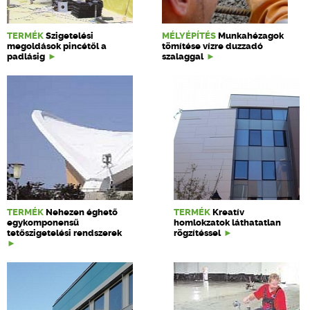
TERMÉK
Szigetelési
MÉLYÉPÍTÉS
Munkahézagok
megoldások pincétől a
tömítése vízre duzzadó
padlásig
szalaggal
TERMÉK
Nehezen éghető
TERMÉK
Kreatív
egykomponensű
homlokzatok láthatatlan
tetőszigetelési rendszerek
rögzítéssel