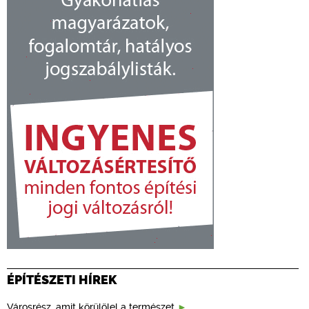
ÉPÍTÉSZETI HÍREK
Városrész, amit körülölel a természet