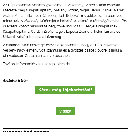
Az I. Építéskémiai Verseny győzelmét a Vásárhelyi Videó Stúdió csapata
szerezte meg (Csapatkapitány: Sáfrány József, tagjai: Bános Dániel, Garab
Ádám, Makai Lilla, Tóth Dániel és Tóth Rebeka), művükkel olajfúrótornyot
mintáztak. A közönség különdíját a babaházat alkotó, a többségében hat fős
csapatok között mindössze négy fővel induló ODU Projekt csapatának
(Csapatkapitány: Gajdán Zsófia, tagok: Laposa Zsanett, Tislér Tamara és
Udvardi Nóra) ítélte oda a közönség.
A diákokkal való beszélgetések alapján kiderült, hogy az I. Építéskémiai
Verseny nagy élmény volt számukra és a győztes csapat jövőre is indul a
címvédésért. Gratulálunk a nyerteseknek!
További információ: www.sz7.epito.bme.hu
Asztalos István
Kérek még tájékoztatást!
vissza