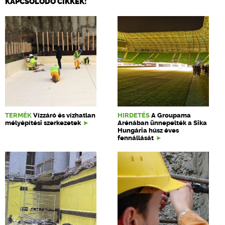
KAPCSOLÓDÓ CIKKEK:
TERMÉK
Vízzáró és vízhatlan
HIRDETÉS
A Groupama
mélyépítési szerkezetek
Arénában ünnepelték a Sika
Hungária húsz éves
fennállását