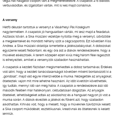
végül hat hallgatói csoport várt a megmérettetésre. A csapatok 4-6 diákból
verbuválódtak, és izgatottan várták, mit is kell majd csinálniuk.
A verseny
Hétfő délután tartottuk a versenyt a Vásárhelyi Pál Kollégium
nagytermében. A csapatok jó hangulatban várták, mi lesz majd a feladatuk.
Asztalos István, a Sika műszaki vezetője nyitotta meg a versenyt, üdvözölte
a megjelenteket és mondott néhány szót a cégcsoportról. Ezt követően Kiss
Andrea, a Sika műszaki oktatója ismertette a játékszabályokat. A dobozokat
egyszerre kellett felbontani, és egy óra állt a diákok rendelkezésére, hogy a
műveket elkészítsék. A terem közepén ezen kívül még három féle ragasztót
is elhelyeztek, amiket a versenyzők szabadon használhattak.
A csapatok a kezdeti fázisban megismerkedtek a doboz tartalmával. Érdekes
volt látni, hogy a kezdeti tanácstalanságot követően miként bontakozott ki a
„gondolat", majd vált egyre intenzívebbé a munka. Nézegették az anyagokat,
ötleteztek: vajon mit mire lehetne használni. Az időt kivetítőn követhették,
így tudták, mennyi idő van még hátra. A csapatok a rendelkezésre álló idő
második felében már hatékonyan, céltudatosan dolgoztak. Az anyagok
ötleteket, lehetőségeket adtak az alkotáshoz és a hangulat nagyon jó volt a
munka során. A diákok élvezték a játékot és főként azt, hogy szabadon
alkothattak. Kihívás volt, hogy a mellett, hogy a műveknek tükrözniük kellett
a Sika csoport működését, esztétikusnak, kreatívnak és ötletesnek is kellett
lenniük.