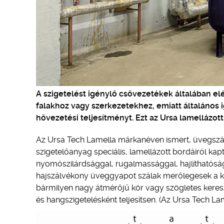
A szigetelést igénylő csővezetékek általában el
falakhoz vagy szerkezetekhez, emiatt általános i
hővezetési teljesítményt. Ezt az Ursa lamellázot
Az Ursa Tech Lamella márkanéven ismert, üvegszál
szigetelőanyag speciális, lamellázott bordáiról kap
nyomószilárdsággal, rugalmassággal, hajlíthatóság
hajszálvékony üveggyapot szálak merőlegesek a kite
bármilyen nagy átmérőjű kör vagy szögletes keres
és hangszigetelésként teljesítsen. (Az Ursa Tech L