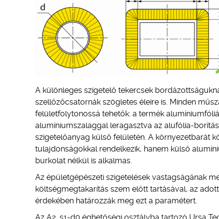
A különleges szigetelő tekercsek bordázottságukn
szellőzőcsatornák szögletes éleire is. Minden műsza
felületfolytonossá tehetők: a termék alumíniumfóliáv
alumíniumszalaggal leragasztva az alufólia-borítá
szigetelőanyag külső felületén. A környezetbarát
tulajdonságokkal rendelkezik, hanem külső alumínium
burkolat nélkül is alkalmas.
Az épületgépészeti szigetelések vastagságának me
költségmegtakarítás szem előtt tartásával, az ad
érdekében határozzák meg ezt a paramétert.
Az A2, s1-d0 éghetőségi osztályba tartozó Ursa T