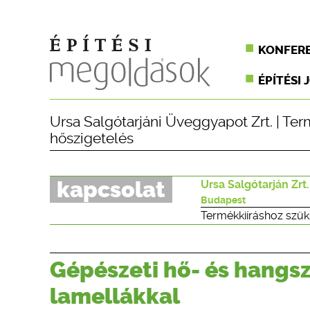
KONFER
ÉPÍTÉSI 
Ursa Salgótarjáni Üveggyapot Zrt.
|
Ter
hőszigetelés
kapcsolat
Ursa Salgótarján Zrt.
Budapest
Termékkiíráshoz szük
Gépészeti hő- és hangs
lamellákkal