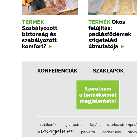
TERMÉK
TERMÉK
Okos
Szabályozott
felújítás:
biztonság és
padlásfödémek
szabályozott
szigetelési
komfort?
útmutatója
KONFERENCIÁK
SZAKLAPOK
Szeretném
a termékeimet
megjelentetni
szélkerék
aljzatbeton
fapác
szerkezettemperá
vízszigetelés
parketta
öntisztulás
síkko