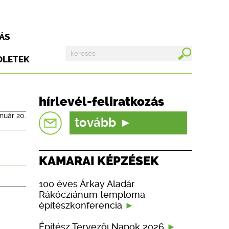
ÁS
DLETEK
,
hírlevél-feliratkozás
anuár 20.
tovább
KAMARAI KÉPZÉSEK
100 éves Árkay Aladár
Rákócziánum temploma
építészkonferencia
Építész Tervezői Napok 2026