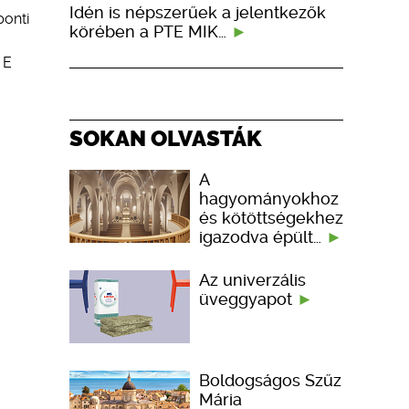
Idén is népszerűek a jelentkezők
ponti
körében a PTE MIK…
 E
SOKAN OLVASTÁK
A
hagyományokhoz
és kötöttségekhez
igazodva épült…
Az univerzális
üveggyapot
Boldogságos Szűz
Mária