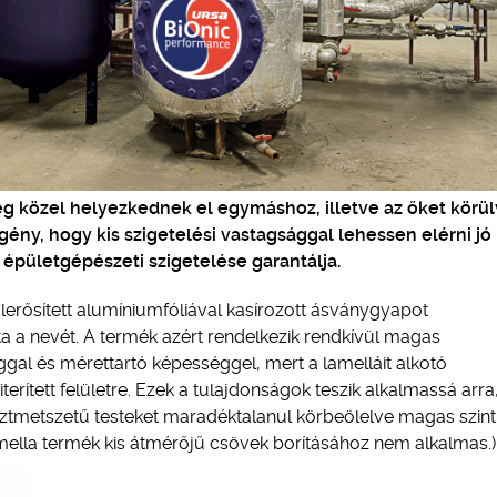
ég közel helyezkednek el egymáshoz, illetve az őket körü
gény, hogy kis szigetelési vastagsággal lehessen elérni jó
t épületgépészeti szigetelése garantálja.
erősített alumíniumfóliával kasírozott ásványgyapot
ta a nevét. A termék azért rendelkezik rendkívül magas
gal és mérettartó képességgel, mert a lamelláit alkotó
rített felületre. Ezek a tulajdonságok teszik alkalmassá arra
ztmetszetű testeket maradéktalanul körbeölelve magas szin
amella termék kis átmérőjű csövek borításához nem alkalmas.)