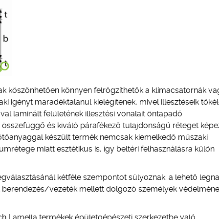
ak köszönhetően könnyen felrögzíthetők a klímacsatornák va
ki igényt maradéktalanul kielégítenek, mivel illesztéseik töké
al laminált felületének illesztési vonalait öntapadó
s összefüggő és kiváló párafékező tulajdonságú réteget képe
 kötőanyaggal készült termék nemcsak kiemelkedő műszaki
rétege miatt esztétikus is, így beltéri felhasználásra külön
gválasztásánál kétféle szempontot súlyoznak: a lehető leg
ott berendezés/vezeték mellett dolgozó személyek védelmén
ech Lamella termékek épületgépészeti szerkezetbe való