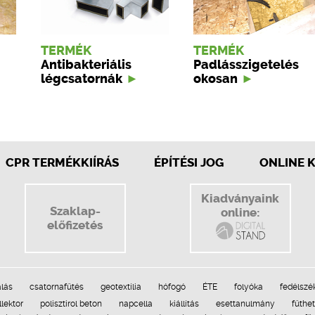
TERMÉK
TERMÉK
Antibakteriális
Padlásszigetelés
légcsatornák
okosan
CPR TERMÉKKIÍRÁS
ÉPÍTÉSI JOG
ONLINE 
Kiadványaink
Szaklap-
online:
előfizetés
lás
csatornafűtés
geotextília
hófogó
ÉTE
folyóka
fedélszé
llektor
polisztirol beton
napcella
kiállítás
esettanulmány
fűthe