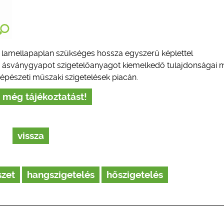
a lamellapaplan szükséges hossza egyszerű képlettel
a ásványgyapot szigetelőanyagot kiemelkedő tulajdonságai 
épészeti műszaki szigetelések piacán.
 még tájékoztatást!
vissza
zet
hangszigetelés
hőszigetelés