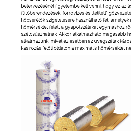
betervezésénél figyelembe kell venni, hogy ez az 
fűtőberendezések, forróvizes és „telített” gőzveze
hőcserélők szigetelésére használható fel, amelye
hőmérséklet felett a gyapotszálakat egymáshoz rög
szétcsúszhatnak. Akkor alkalmazható magasabb hőm
alkalmazunk, mivel ez esetben az üvegszálak károso
kasírozás felőli oldalon a maximális hőmérséklet n