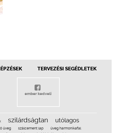
KÉPZÉSEK
TERVEZÉSI SEGÉDLETEK
ember kedveli
szilárdságtan
utólagos
k
tő üveg
szálcement lap
üveg harmonikafal