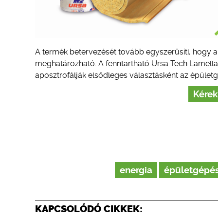
A termék betervezését tovább egyszerűsíti, hogy 
meghatározható. A fenntartható Ursa Tech Lamell
aposztrofálják elsődleges választásként az épületg
Kérek
energia
épületgépés
KAPCSOLÓDÓ CIKKEK: