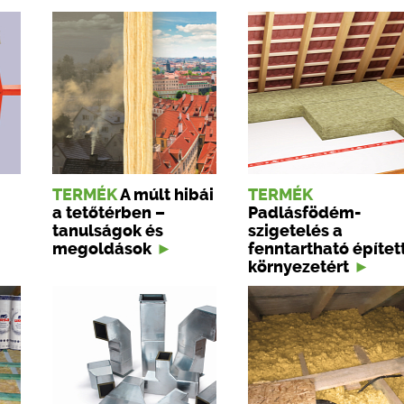
TERMÉK
A múlt hibái
TERMÉK
a tetőtérben –
Padlásfödém-
tanulságok és
szigetelés a
megoldások
fenntartható építet
környezetért