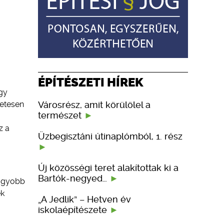
ÉPÍTÉSZETI HÍREK
gy
Városrész, amit körülölel a
letesen
természet
z a
Üzbegisztáni útinaplómból, 1. rész
Új közösségi teret alakítottak ki a
Bartók-negyed…
nagyobb
ek
„A Jedlik” – Hetven év
iskolaépítészete