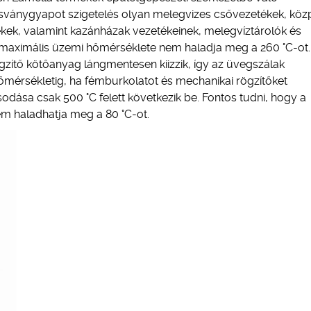
ásványgyapot szigetelés olyan melegvizes csővezetékek, köz
tékek, valamint kazánházak vezetékeinek, melegvíztárolók és
k maximális üzemi hőmérséklete nem haladja meg a 260 °C-ot.
zítő kötőanyag lángmentesen kiizzik, így az üvegszálak
érsékletig, ha fémburkolatot és mechanikai rögzítőket
dása csak 500 °C felett következik be. Fontos tudni, hogy a
em haladhatja meg a 80 °C-ot.