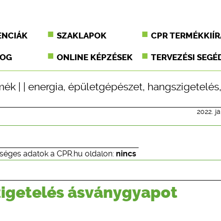
ENCIÁK
SZAKLAPOK
CPR TERMÉKKIÍR
JOG
ONLINE KÉPZÉSEK
TERVEZÉSI SEGÉ
mék
| |
energia
,
épületgépészet
,
hangszigetelés
2022. j
séges adatok a CPR.hu oldalon:
nincs
zigetelés ásványgyapot