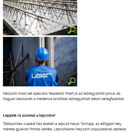
Nézzünk most két speciális feladatot! Miért jó az előregyártott pince, és
hogyan készülnek a medence tartófalai előregyártott beton kéregfalakból.
Lépjünk rá azonnal a lépcsőre!
Többszintes családi ház esetén a lépcső helye, formája, az elfoglalt hely
mérete gyakran fontos kérdés. Lépcsőkarok helyszíni zsaluzatának építése,