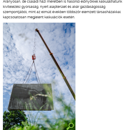
Arányosan, de családi házi méretben is hasonló előnyökkel kalkulálhatunk
kivitelezési gyorsaság, nyert alapterület és akár gazdaságosság
szempontjából, mint az elmúlt években többször elemzett társasházakkal
kapcsolatosan megjelent kalkulációk esetén.