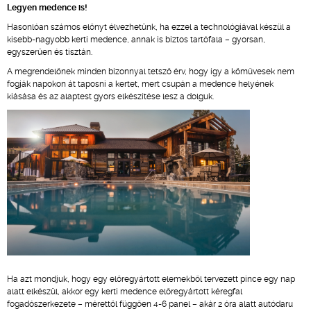
Legyen medence is!
Hasonlóan számos előnyt élvezhetünk, ha ezzel a technológiával készül a
kisebb-nagyobb kerti medence, annak is biztos tartófala – gyorsan,
egyszerűen és tisztán.
A megrendelőnek minden bizonnyal tetsző érv, hogy így a kőművesek nem
fogják napokon át taposni a kertet, mert csupán a medence helyének
kiásása és az alaptest gyors elkészítése lesz a dolguk.
Ha azt mondjuk, hogy egy előregyártott elemekből tervezett pince egy nap
alatt elkészül, akkor egy kerti medence előregyártott kéregfal
fogadószerkezete – mérettől függően 4-6 panel – akár 2 óra alatt autódaru