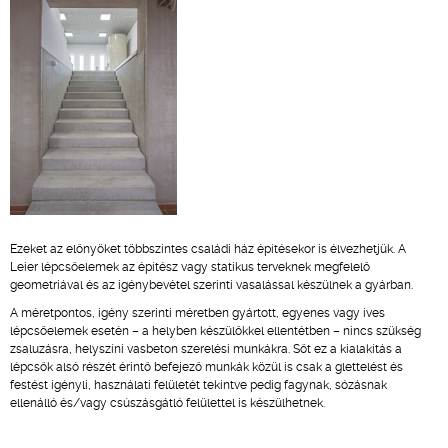
Ezeket az előnyöket többszintes családi ház építésekor is élvezhetjük. A
Leier lépcsőelemek az építész vagy statikus terveknek megfelelő
geometriával és az igénybevétel szerinti vasalással készülnek a gyárban.
A méretpontos, igény szerinti méretben gyártott, egyenes vagy íves
lépcsőelemek esetén – a helyben készülőkkel ellentétben – nincs szükség
zsaluzásra, helyszíni vasbeton szerelési munkákra. Sőt ez a kialakítás a
lépcsők alsó részét érintő befejező munkák közül is csak a glettelést és
festést igényli, használati felületét tekintve pedig fagynak, sózásnak
ellenálló és/vagy csúszásgátló felülettel is készülhetnek.