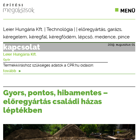
MENÜ
KONFERENCIÁK
Leier Hungária Kft.
|
Technológia
| |
előregyártás
,
garázs
,
kéregelem
,
kéregfal
,
kéregfödém
,
lépcső
,
medence
,
pince
SZAKLAPOK
2019. augusztus 01.
kapcsolat
CPR TERMÉKKIÍRÁS
Leier Hungária Kft.
Győr
ÉPÍTÉSI JOG
Termékkiíráshoz szükséges adatok a CPR.hu oldalon:
tovább
ONLINE KÉPZÉSEK
Gyors, pontos, hibamentes –
TERVEZÉSI SEGÉDLETEK
előregyártás családi házas
léptékben