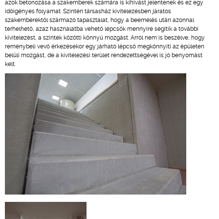
azok betonozása a szakemberek számára is kihívást jelentenek és ez egy
időigényes folyamat. Szintén társasház kivitelezésben járatos
szakemberektől származó tapasztalat, hogy a beemelés után azonnal
terhelhető, azaz használatba vehető lépcsők mennyire segítik a további
kivitelezést, a szintek közötti könnyű mozgást. Arról nem is beszélve, hogy
reménybeli vevő érkezésekor egy járható lépcső megkönnyíti az épületen
belüli mozgást, de a kivitelezési terület rendezettségével is jó benyomást
kelt.