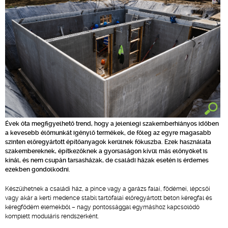
Évek óta megfigyelhető trend, hogy a jelenlegi szakemberhiányos időben
a kevesebb élőmunkát igénylő termékek, de főleg az egyre magasabb
szinten előregyártott építőanyagok kerülnek fókuszba. Ezek használata
szakembereknek, építkezőknek a gyorsaságon kívül más előnyöket is
kínál, és nem csupán tarsasházak, de családi házak esetén is érdemes
ezekben gondolkodni.
Készülhetnek a családi ház, a pince vagy a garázs falai, födémei, lépcsői
vagy akár a kerti medence stabil tartófalai előregyártott beton kéregfal és
kéregfödém elemekből – nagy pontossággal egymáshoz kapcsolódó
komplett moduláris rendszerként.