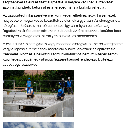
segítségével az előkészített alaptestre, a helyére kerülhet, a szerkezet
azonnal kiönthető betonnal és a terepet máris a burkoló veheti át.
Az uszodatechnika szerelvényei könnyedén elhelyezhetők, hiszen ezek
helyét előre megtervezve készültek az elemek a gyárban. Az előregyártott
kéregfalak felülete sima, pórusmentes, így bármilyen burkolóanyag
fogadására tökéletesen alkalmas: kitölthető vízzáró betonnal, kerülhet bele
bármilyen vízszigetelés, bármilyen burkolat és medencetest.
A családi ház, pince, garázs vagy medence előregyártott beton kéregelemei
vagy a lépcső a terhelésnek megfelelő autóval érkeznek az építkezésre,
beemelésükhöz és a helyszíni utómunkálataikhoz nem szükséges semmi
különleges, csupán egy átlagos felszereltséggel rendelkező kivitelező
csapat egy vezetővel.