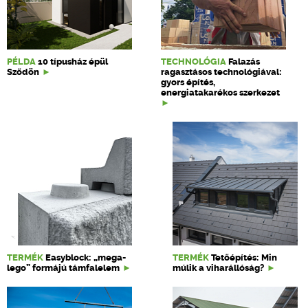
PÉLDA
10 típusház épül
TECHNOLÓGIA
Falazás
Sződön
ragasztásos technológiával:
gyors építés,
energiatakarékos szerkezet
TERMÉK
Easyblock: „mega-
TERMÉK
Tetőépítés: Min
lego” formájú támfalelem
múlik a viharállóság?