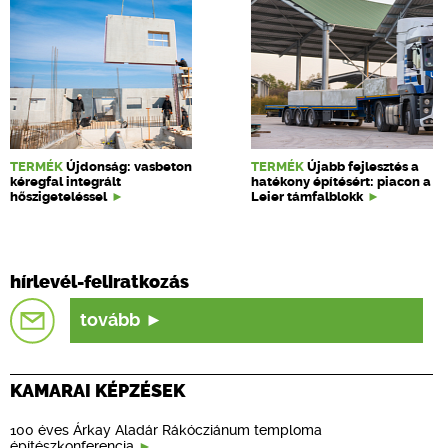
TERMÉK
Újdonság: vasbeton
TERMÉK
Újabb fejlesztés a
kéregfal integrált
hatékony építésért: piacon a
hőszigeteléssel
Leier támfalblokk
hírlevél-feliratkozás
tovább
KAMARAI KÉPZÉSEK
100 éves Árkay Aladár Rákócziánum temploma
építészkonferencia