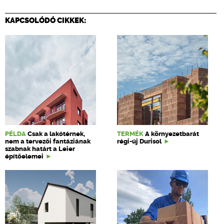
KAPCSOLÓDÓ CIKKEK:
PÉLDA
Csak a lakótérnek,
TERMÉK
A környezetbarát
nem a tervezői fantáziának
régi-új Durisol
szabnak határt a Leier
építőelemei