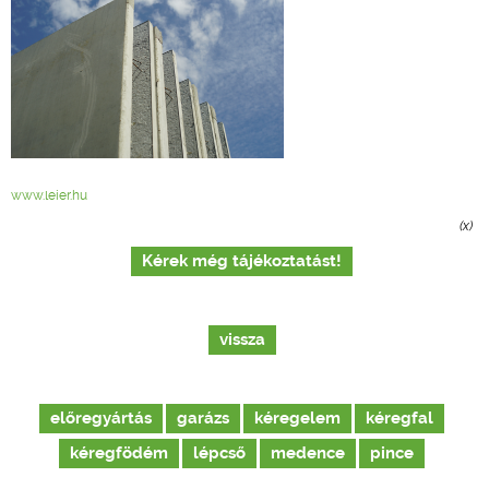
www.leier.hu
(x)
Kérek még tájékoztatást!
vissza
előregyártás
garázs
kéregelem
kéregfal
kéregfödém
lépcső
medence
pince