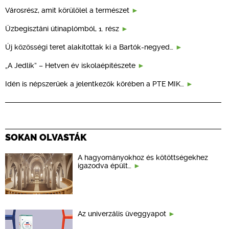
Városrész, amit körülölel a természet
Üzbegisztáni útinaplómból, 1. rész
Új közösségi teret alakítottak ki a Bartók-negyed…
„A Jedlik” – Hetven év iskolaépítészete
Idén is népszerűek a jelentkezők körében a PTE MIK…
SOKAN OLVASTÁK
A hagyományokhoz és kötöttségekhez
igazodva épült…
Az univerzális üveggyapot