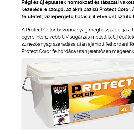
Régi és új épületek homlokzati és lábazati vakol
kezelésére szolgál az akril bázisú Protect Colo
felületet, vízlepergető hatású, illetve öntisztuló
A Protect Color bevonóanyag meghosszabbítja a hom
egyre intenzívebb UV sugárzás mellett is. Új épül
színezőanyag száradása után ajánlott felhordani.
Protect Color felhordása után jelentősen megélénk