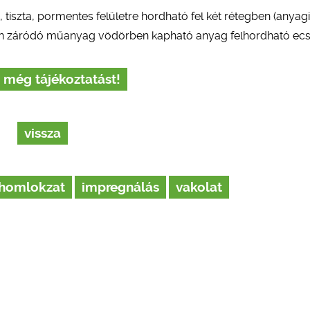
tiszta, pormentes felületre hordható fel két rétegben (anya
esen záródó műanyag vödörben kapható anyag felhordható ecse
 még tájékoztatást!
vissza
homlokzat
impregnálás
vakolat