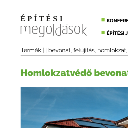
KONFER
ÉPÍTÉSI 
Termék
| |
bevonat
,
felújítás
,
homlokzat
Homlokzatvédő bevonat 