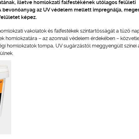
atának, illetve homlokzati falfestékének utólagos felületi
r. A bevonóanyag az UV védelem mellett impregnálja, megerő
 felületet képez.
lokzati vakolatok és falfestékek színtartósságát a tűző na
etek homlokzatára – az azonnali védelem érdekében – közvetl
 Régi homlokzatok tompa, UV sugárzástól meggyengült színei 
ülnek.