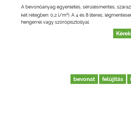
A bevonóanyag egyenletes, sérülésmentes, száraz, 
2
két rétegben: 0,2 l/m
). A 4 és 8 literes, légment
hengerrel vagy szórópisztollyal.
Kérek
bevonat
felújítás