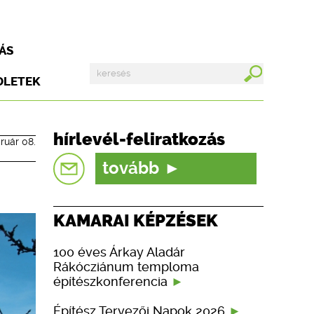
ÁS
DLETEK
hírlevél-feliratkozás
ruár 08.
tovább
KAMARAI KÉPZÉSEK
100 éves Árkay Aladár
Rákócziánum temploma
építészkonferencia
Építész Tervezői Napok 2026