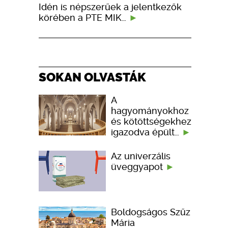
Idén is népszerűek a jelentkezők
körében a PTE MIK…
SOKAN OLVASTÁK
A
hagyományokhoz
és kötöttségekhez
igazodva épült…
Az univerzális
üveggyapot
Boldogságos Szűz
Mária