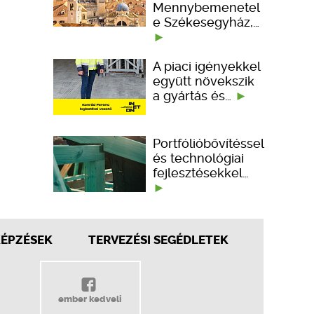
Mennybemenetel
e Székesegyház,…
A piaci igényekkel
együtt növekszik
a gyártás és…
Portfólióbővítéssel
és technológiai
fejlesztésekkel…
KÉPZÉSEK
TERVEZÉSI SEGÉDLETEK
ember kedveli