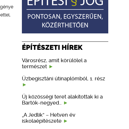
gigénye
ttel,
ÉPÍTÉSZETI HÍREK
Városrész, amit körülölel a
természet
Üzbegisztáni útinaplómból, 1. rész
Új közösségi teret alakítottak ki a
Bartók-negyed…
„A Jedlik” – Hetven év
iskolaépítészete