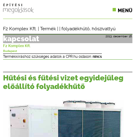
MENÜ
KONFERENCIÁK
F2 Komplex Kft.
|
Termék
| |
folyadékhűtő
,
hőszivattyú
SZAKLAPOK
2013. december 18.
kapcsolat
F2 Komplex Kft.
CPR TERMÉKKIÍRÁS
Budapest
Termékkiíráshoz szükséges adatok a CPR.hu oldalon:
nincs
ÉPÍTÉSI JOG
Hűtési és fűtési vizet egyidejűleg
ONLINE KÉPZÉSEK
előállító folyadékhűtő
TERVEZÉSI SEGÉDLETEK