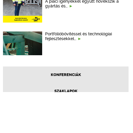
A piaci igényekkel együtt növekszik a
gyártás és…
Portfólióbővítéssel és technológiai
fejlesztésekkel…
KONFERENCIÁK
SZAKLAPOK
CPR TERMÉKKIÍRÁS
ÉPÍTÉSI JOG