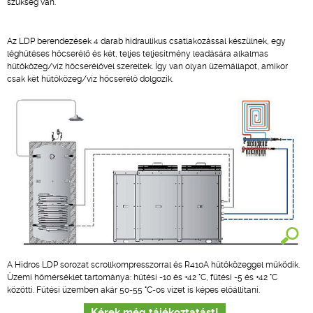
szükség van.
Az LDP berendezések 4 darab hidraulikus csatlakozással készülnek, egy
léghűtéses hőcserélő és két, teljes teljesítmény leadására alkalmas
hűtőközeg/víz hőcserélővel szereltek. Így van olyan üzemállapot, amikor
csak két hűtőközeg/víz hőcserélő dolgozik.
A Hidros LDP sorozat scrollkompresszorral és R410A hűtőközeggel működik.
Üzemi hőmérséklet tartománya: hűtési -10 és +42 °C, fűtési -5 és +42 °C
közötti. Fűtési üzemben akár 50-55 °C-os vizet is képes előállítani.
Kérek még tájékoztatást!