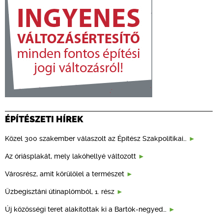
ÉPÍTÉSZETI HÍREK
Közel 300 szakember válaszolt az Építész Szakpolitikai…
Az óriásplakát, mely lakóhellyé változott
Városrész, amit körülölel a természet
Üzbegisztáni útinaplómból, 1. rész
Új közösségi teret alakítottak ki a Bartók-negyed…