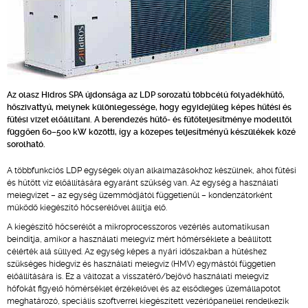
Az olasz Hidros SPA újdonsága az LDP sorozatú többcélú folyadékhűtő,
hőszivattyú, melynek különlegessége, hogy egyidejűleg képes hűtési és
fűtési vizet előállítani. A berendezés hűtő- és fűtőteljesítménye modelltől
függően 60–500 kW közötti, így a közepes teljesítményű készülékek közé
sorolható.
A többfunkciós LDP egységek olyan alkalmazásokhoz készülnek, ahol fűtési
és hűtött víz előállítására egyaránt szükség van. Az egység a használati
melegvizet – az egység üzemmódjától függetlenül – kondenzátorként
működő kiegészítő hőcserélővel állítja elő.
A kiegészítő hőcserélőt a mikroprocesszoros vezérlés automatikusan
beindítja, amikor a használati melegvíz mért hőmérséklete a beállított
célérték alá süllyed. Az egység képes a nyári időszakban a hűtéshez
szükséges hidegvíz és használati melegvíz (HMV) egymástól független
előállítására is. Ez a változat a visszatérő/bejövő használati melegvíz
hőfokát figyelő hőmérséklet érzékelővel és az elsődleges üzemállapotot
meghatározó, speciális szoftverrel kiegészített vezérlőpanellel rendelkezik