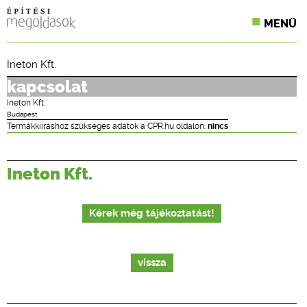
MENÜ
KONFERENCIÁK
Ineton Kft.
SZAKLAPOK
kapcsolat
Ineton Kft.
CPR TERMÉKKIÍRÁS
Budapest
Termákkiíráshoz szükséges adatok a CPR.hu oldalon:
nincs
ÉPÍTÉSI JOG
Ineton Kft.
ONLINE KÉPZÉSEK
TERVEZÉSI SEGÉDLETEK
Kérek még tájékoztatást!
vissza