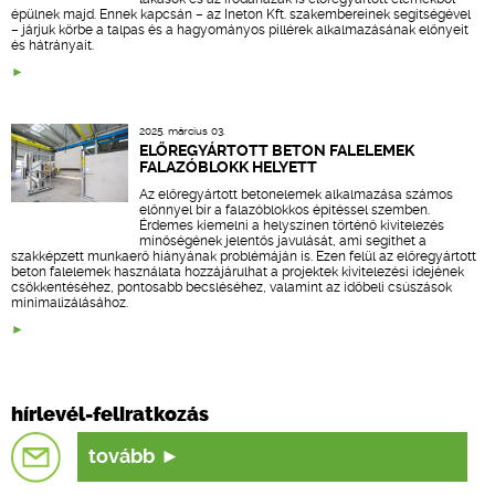
épülnek majd. Ennek kapcsán – az Ineton Kft. szakembereinek segítségével
– járjuk körbe a talpas és a hagyományos pillérek alkalmazásának előnyeit
és hátrányait.
2025. március 03.
ELŐREGYÁRTOTT BETON FALELEMEK
FALAZÓBLOKK HELYETT
Az előregyártott betonelemek alkalmazása számos
előnnyel bír a falazóblokkos építéssel szemben.
Érdemes kiemelni a helyszínen történő kivitelezés
minőségének jelentős javulását, ami segíthet a
szakképzett munkaerő hiányának problémáján is. Ezen felül az előregyártott
beton falelemek használata hozzájárulhat a projektek kivitelezési idejének
csökkentéséhez, pontosabb becsléséhez, valamint az időbeli csúszások
minimalizálásához.
hírlevél-feliratkozás
tovább