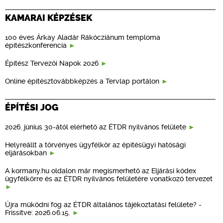
KAMARAI KÉPZÉSEK
100 éves Árkay Aladár Rákócziánum temploma
építészkonferencia
Építész Tervezői Napok 2026
Online építésztovábbképzés a Tervlap portálon
ÉPÍTÉSI JOG
2026. június 30-ától elérhető az ÉTDR nyilvános felülete
Helyreállt a törvényes ügyfélkör az építésügyi hatósági
eljárásokban
A kormany.hu oldalon már megismerhető az Eljárási kódex
ügyfélkörre és az ÉTDR nyilvános felületére vonatkozó tervezet
Újra működni fog az ÉTDR általános tájékoztatási felülete? -
Frissítve: 2026.06.15.