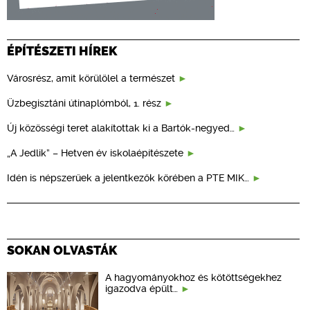
ÉPÍTÉSZETI HÍREK
Városrész, amit körülölel a természet
Üzbegisztáni útinaplómból, 1. rész
Új közösségi teret alakítottak ki a Bartók-negyed…
„A Jedlik” – Hetven év iskolaépítészete
Idén is népszerűek a jelentkezők körében a PTE MIK…
SOKAN OLVASTÁK
A hagyományokhoz és kötöttségekhez
igazodva épült…