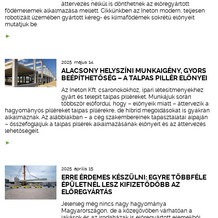
áttervezés nélkül is dönthetnek az előregyártott
födémelemek alkalmazása mellett. Cikkünkben az Ineton modern, teljesen
robotizált üzemében gyártott kéreg- és klímafödémek sokrétű előnyeit
mutatjuk be.
2025. május 14.
ALACSONY HELYSZÍNI MUNKAIGÉNY, GYORS
BEÉPÍTHETŐSÉG – A TALPAS PILLÉR ELŐNYEI
Az Ineton Kft. csaronokokhoz, ipari létesítményekhez
gyárt és telepít talpas pilléreket. Munkájuk során
többször előfordul, hogy – előnyeik miatt – áttervezik a
hagyományos pilléreket talpas pillérekre, de hibrid megoldásokat is gyakran
alkalmaznak. Az alábbiakban – a cég szakembereinek tapasztalatai alpaján
– összefoglaljuk a talpas pillérek alkalmazásának előnyeit és az áttervezés
lehetőségeit.
2025. április 15.
ERRE ÉRDEMES KÉSZÜLNI: EGYRE TÖBBFÉLE
ÉPÜLETNÉL LESZ KIFIZETŐDŐBB AZ
ELŐREGYÁRTÁS
Jelenleg még nincs nagy hagyománya
Magyarországon, de a közeljövőben várhatóan a
lakások és az irodaházak is előregyártott elemekből