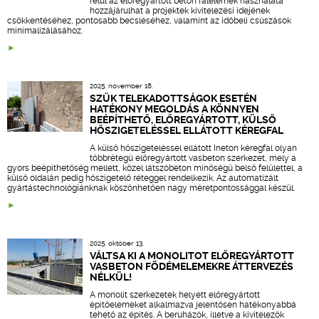
felül az előregyártott beton falelemek használata
hozzájárulhat a projektek kivitelezési idejének
csökkentéséhez, pontosabb becsléséhez, valamint az időbeli csúszások
minimalizálásához.
2025. november 18.
SZŰK TELEKADOTTSÁGOK ESETÉN
HATÉKONY MEGOLDÁS A KÖNNYEN
BEÉPÍTHETŐ, ELŐREGYÁRTOTT, KÜLSŐ
HŐSZIGETELÉSSEL ELLÁTOTT KÉREGFAL
A külső hőszigeteléssel ellátott Ineton kéregfal olyan
többrétegű előregyártott vasbeton szerkezet, mely a
gyors beépíthetőség mellett, közel látszóbeton minőségű belső felülettel, a
külső oldalán pedig hőszigetelő réteggel rendelkezik. Az automatizált
gyártástechnológiánknak köszönhetően nagy méretpontossággal készül.
2025. október 13.
VÁLTSA KI A MONOLITOT ELŐREGYÁRTOTT
VASBETON FÖDÉMELEMEKRE ÁTTERVEZÉS
NÉLKÜL!
A monolit szerkezetek helyett előregyártott
építőelemeket alkalmazva jelentősen hatékonyabbá
tehető az építés. A beruházók, illetve a kivitelezők