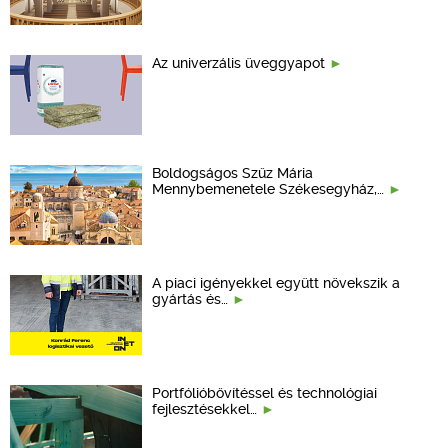
Az univerzális üveggyapot
Boldogságos Szűz Mária
Mennybemenetele Székesegyház,…
A piaci igényekkel együtt növekszik a
gyártás és…
Portfólióbővítéssel és technológiai
fejlesztésekkel…