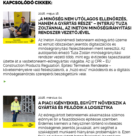
KAPCSOLÓDÓ CIKKEK:
2026. május 18.
„A MINŐSÉG NEM UTÓLAGOS ELLENŐRZÉS,
HANEM A GYÁRTÁS RÉSZE” – INTERJÚ TUZA
ZOLTÁNNAL, AZ INETON MINŐSÉGIRÁNYÍTÁSI
RENDSZER VEZETŐJÉVEL
Az Ineton Alsónémedi betonelem előregyártó üzeme
az elmúlt időszakban jelentős digitalizációs és
minőségirányítási fejlesztéseken ment keresztül. Az
autóiparból érkező Tuza Zoltán minőségirányítási
rendszer vezető több, mint egy évtizedes tapasztalatát
ültette át a vasbetonelem-előregyártás világába. Az új CPR – EU
Construction Products Regulation, Építési Termékek Rendelete –
követelményekre való felkészülésről, a „húzó elvű” működésről és a digitális
minőségellenőrzés szerepéről beszélgettünk vele.
2026. március 04.
A PIACI IGÉNYEKKEL EGYÜTT NÖVEKSZIK A
GYÁRTÁS ÉS FEJLŐDIK A LOGISZTIKA
Az előregyártott betonelemek alkalmazása számos
előnnyel bír a falazóblokkos építéssel szemben.
Érdemes kiemelni a helyszínen történő kivitelezés
minőségének jelentős javulását, ami segíthet a
szakképzett munkaerő hiányának problémáján is. Ezen