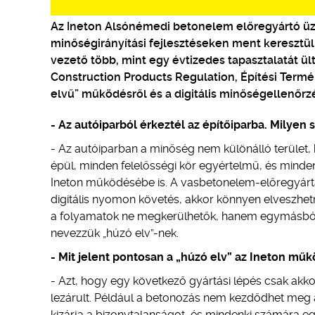
Az Ineton Alsónémedi betonelem előregyártó üze
minőségirányítási fejlesztéseken ment keresztül
vezető több, mint egy évtizedes tapasztalatát ül
Construction Products Regulation, Építési Term
elvű” működésről és a digitális minőségellenőrz
- Az autóiparból érkeztél az építőiparba. Milyen
- Az autóiparban a minőség nem különálló terüle
épül, minden felelősségi kör egyértelmű, és minden
Ineton működésébe is. A vasbetonelem-előregyártá
digitális nyomon követés, akkor könnyen elveszhet
a folyamatok ne megkerülhetők, hanem egymásból 
nevezzük „húzó elv”-nek.
- Mit jelent pontosan a „húzó elv” az Ineton m
- Azt, hogy egy következő gyártási lépés csak akk
lezárult. Például a betonozás nem kezdődhet meg a
kizárja a bizonytalanságot, és mindenki számára egy