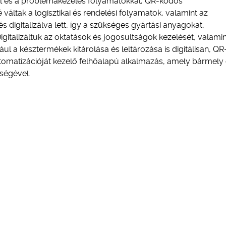
l és a problémakezelés folyamatokkal, QR-kódos
váltak a logisztikai és rendelési folyamatok, valamint az
digitalizálva lett, így a szükséges gyártási anyagokat,
igitalizáltuk az oktatások és jogosultságok kezelését, valamin
ul a késztermékek kitárolása és leltározása is digitálisan, Q
tomatizációját kezelő felhőalapú alkalmazás, amely bármely 
tségével.