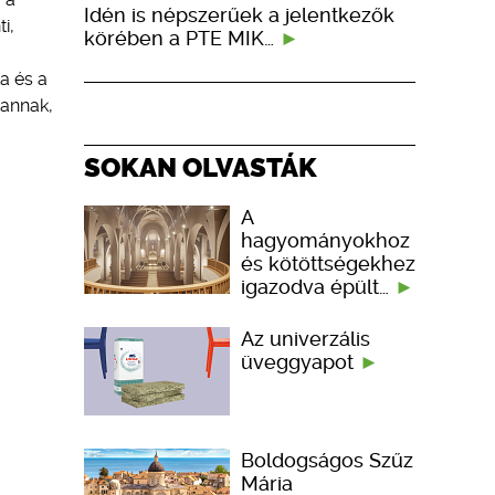
Idén is népszerűek a jelentkezők
i,
körében a PTE MIK…
a és a
vannak,
SOKAN OLVASTÁK
A
hagyományokhoz
és kötöttségekhez
igazodva épült…
Az univerzális
üveggyapot
Boldogságos Szűz
Mária