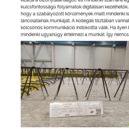
kulcsfontosságú folyamatok digitálisan kezelhetők, 
hogy a szabályozott körülmények miatt mindenki is
láncolatainak munkáját. A kollegák tisztában vann
kölcsönös kommunikáció indokolttá válik. Ha ilye
mindenki ugyanúgy értelmezi a munkát. Így nemcs