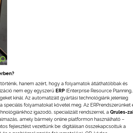
zerben?
 történik, hanem azért, hogy a folyamatok átláthatóbbak és
alizáció nem egy egyszerű
ERP
(Enterprise Resource Planning,
égeket kínál. Az automatizált gyártási technológiánk jelenleg
a speciális folyamatokat követel meg. Az ERPrendszerünket 
chnológiánkhoz igazodó, specializált rendszerrel, a
Qrules-za
lkalmazás, amely bármely online platformon használható –
tos fejlesztést vezettünk be: digitálisan összekapcsoltuk a