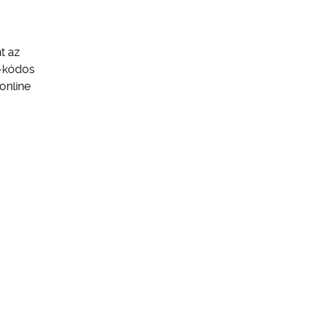
t az
R-kódos
online