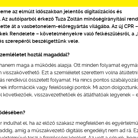
me az elmúlt időszakban jelentős digitalizációs és
. Az autóiparból érkező Tuza Zoltán minőségirányítási ren
tette át a vasbetonelem-előregyártás világába. Az új CPR 
ékek Rendelete – követelményekre való felkészülésről, a 
és szerepéről beszélgettünk vele.
 szemléletet hoztál magaddal?
t, hanem maga a működés alapja. Ott minden folyamat egymá
 visszakövethető. Ezt a szemléletet szerettem volna átültetni
s rendkívül összetett folyamat. Ha nincs pontos szabályozá
nek információk vagy felelősségi pontok. Mi azon dolgoztunk
következőek, visszavezethetőek és átláthatóak legyenek – e
űködésében?
or indulhat el, ha az előző szakasz megfelelően és egyértelm
ddig, amíg a műszakvezető digitális engedélyt nem ad rá. E
értelművé teszi a felelősségi köröket. Az volt a célunk, hogy