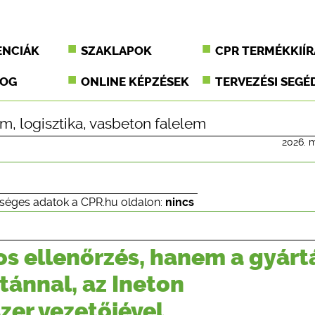
ENCIÁK
SZAKLAPOK
CPR TERMÉKKIÍR
JOG
ONLINE KÉPZÉSEK
TERVEZÉSI SEGÉ
em
,
logisztika
,
vasbeton falelem
2026. m
séges adatok a CPR.hu oldalon:
nincs
s ellenőrzés, hanem a gyárt
ltánnal, az Ineton
zer vezetőjével