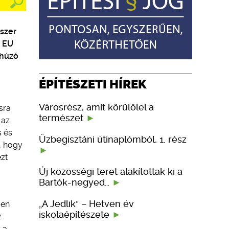
dszer
– EU
„húzó
ÉPÍTÉSZETI HÍREK
Városrész, amit körülölel a
sra
természet
 az
s és
Üzbegisztáni útinaplómból, 1. rész
, hogy
zt
Új közösségi teret alakítottak ki a
Bartók-negyed…
„A Jedlik” – Hetven év
űen
iskolaépítészete
z
 a