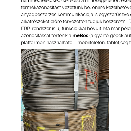
nemmegfelelőség-kezelést a minőségellenőrzésse
termékazonosítást vezettünk be, online kezelhetővé 
anyagbeszerzés kommunikációja is egyszerűsítve és 
alkatrészeket előre tervezetten tudjuk beszerezni. D
ERP-rendszer is új funkciókkal bővült. Ma már példá
azonosítással történik a
meBos
(a gyártó gépek au
platformon használható – mobiltelefon, tablet)segí