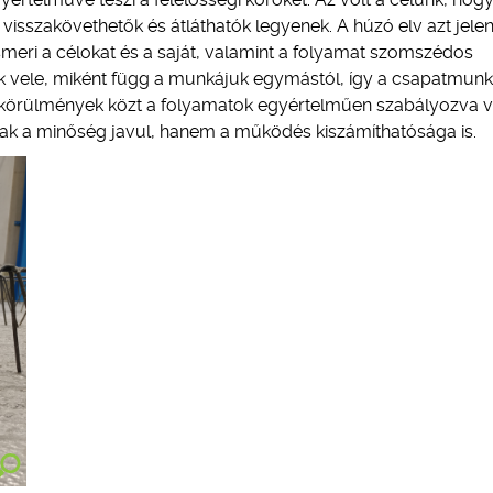
visszakövethetők és átláthatók legyenek. A húzó elv azt jelent
meri a célokat és a saját, valamint a folyamat szomszédos
ak vele, miként függ a munkájuk egymástól, így a csapatmunk
n körülmények közt a folyamatok egyértelműen szabályozva 
ak a minőség javul, hanem a működés kiszámíthatósága is.