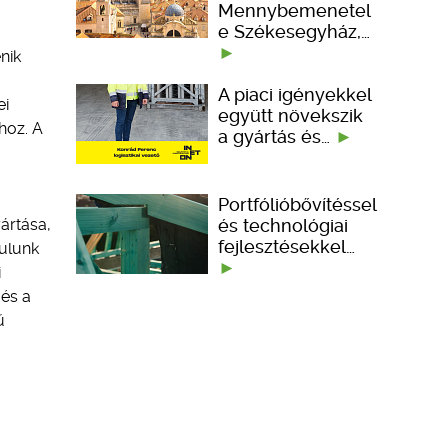
Mennybemenetel
e Székesegyház,…
nik
A piaci igényekkel
ei
együtt növekszik
hoz. A
a gyártás és…
Portfólióbővítéssel
és technológiai
ártása,
fejlesztésekkel…
nulunk
i
 és a
ű