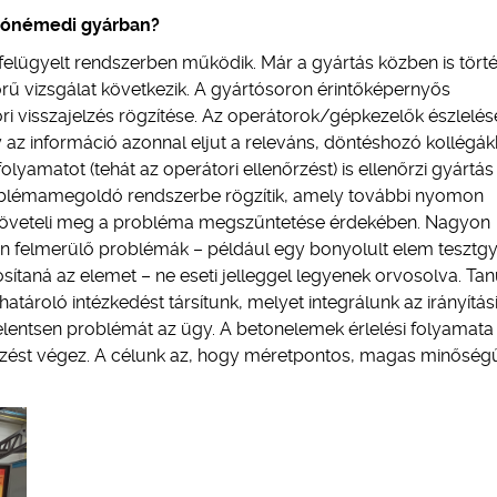
lsónémedi gyárban?
 felügyelt rendszerben működik. Már a gyártás közben is törté
rű vizsgálat következik. A gyártósoron érintőképernyős
ri visszajelzés rögzítése. Az operátorok/gépkezelők észlelés
y az információ azonnal eljut a releváns, döntéshozó kollégák
olyamatot (tehát az operátori ellenőrzést) is ellenőrzi gyártás
oblémamegoldó rendszerbe rögzítik, amely további nyomon
 követeli meg a probléma megszűntetése érdekében. Nagyon
en felmerülő problémák – például egy bonyolult elem tesztgy
ítaná az elemet – ne eseti jelleggel legyenek orvosolva. Ta
tároló intézkedést társítunk, melyet integrálunk az irányítás
lentsen problémát az ügy. A betonelemek érlelési folyamata
rzést végez. A célunk az, hogy méretpontos, magas minőség