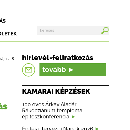
ÁS
DLETEK
hírlevél-feliratkozás
ájus 18.
tovább
KAMARAI KÉPZÉSEK
ás
100 éves Árkay Aladár
Rákócziánum temploma
építészkonferencia
Építész Tervezői Napok 2026