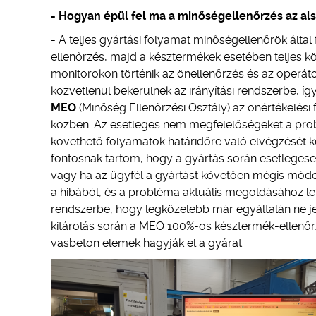
- Hogyan épül fel ma a minőségellenőrzés az a
- A teljes gyártási folyamat minőségellenőrök által
ellenőrzés, majd a késztermékek esetében teljes kö
monitorokon történik az önellenőrzés és az operáto
közvetlenül bekerülnek az irányítási rendszerbe, íg
MEO
(Minőség Ellenőrzési Osztály) az önértékelési f
közben. Az esetleges nem megfelelőségeket a pr
követhető folyamatok határidőre való elvégzését
fontosnak tartom, hogy a gyártás során esetleges
vagy ha az ügyfél a gyártást követően mégis módos
a hibából, és a probléma aktuális megoldásához leha
rendszerbe, hogy legközelebb már egyáltalán ne je
kitárolás során a MEO 100%-os késztermék-ellenő
vasbeton elemek hagyják el a gyárat.