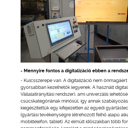
- Mennyire fontos a digitalizáció ebben a rends
- Kulcsszerepe van. A digitalizáció nem önmagáért
gyorsabban kezelhetők legyenek. A használt digit
Vállalatirányítási rendszer), ami univerzális lehetős
csúcskategóriának minősül, így annak szabályozás
kiegészítettük egy kifejezetten az egyedi gyártáste
(gyártási tevékenységre létrehozott felhő alapú a
mobiltelefon, tablet). Az elmúlt időszakban több fon