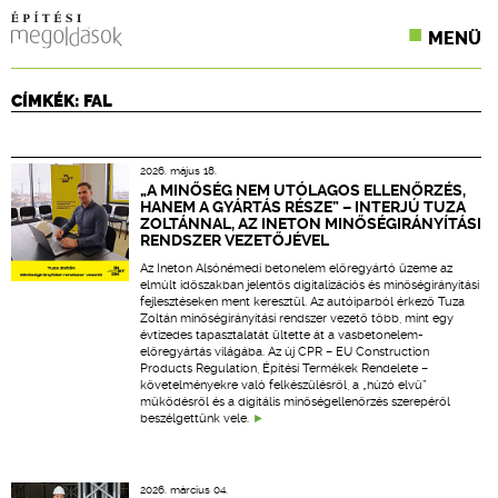
MENÜ
KONFERENCIÁK
CÍMKÉK: FAL
SZAKLAPOK
2026. május 18.
CPR TERMÉKKIÍRÁS
„A MINŐSÉG NEM UTÓLAGOS ELLENŐRZÉS,
HANEM A GYÁRTÁS RÉSZE” – INTERJÚ TUZA
ZOLTÁNNAL, AZ INETON MINŐSÉGIRÁNYÍTÁSI
ÉPÍTÉSI JOG
RENDSZER VEZETŐJÉVEL
Az Ineton Alsónémedi betonelem előregyártó üzeme az
ONLINE KÉPZÉSEK
elmúlt időszakban jelentős digitalizációs és minőségirányítási
fejlesztéseken ment keresztül. Az autóiparból érkező Tuza
Zoltán minőségirányítási rendszer vezető több, mint egy
TERVEZÉSI SEGÉDLETEK
évtizedes tapasztalatát ültette át a vasbetonelem-
előregyártás világába. Az új CPR – EU Construction
Products Regulation, Építési Termékek Rendelete –
követelményekre való felkészülésről, a „húzó elvű”
működésről és a digitális minőségellenőrzés szerepéről
beszélgettünk vele.
2026. március 04.