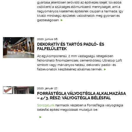
gyártása jelentősen lerövidíti az építkezés idejét, továbbá
csökkenti a szükséges élőmunkaerő mennyiségét, ami a
hagyományos kiselemes építésnek csupán a harmada, így
kiváló minőségű épületek valósíthatók meg gyorsan és
gazdaságosan.
2020. június 08.
DEKORATÍV ÉS TARTÓS PADLÓ- ÉS
FALFELÜLETEK
Az egykomponensű, 2 mm vastagságú rétegekben
felhordható finomszemcsés, cementkötésű Ultratop Loft
simított vagy márványos hatású, dekoratív padló- és
falbevonatok készítéséhez alkalmas termék.
2020. január 27.
FORRÁSTÉGLA VÁLYOGTÉGLA ALKALMAZÁSA
– 4/3. RÉSZ: VÁLYOGTÉGLA BÉLÉSFAL
Sorozatunk
harmadik részében a ForrásTégla vályogtégla
bélésfal építési megoldását mutatjuk be.