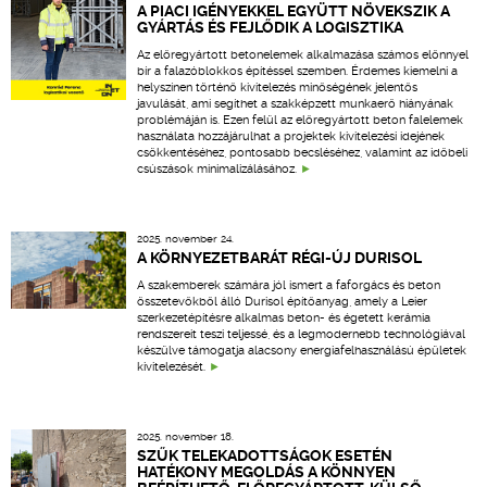
A PIACI IGÉNYEKKEL EGYÜTT NÖVEKSZIK A
GYÁRTÁS ÉS FEJLŐDIK A LOGISZTIKA
Az előregyártott betonelemek alkalmazása számos előnnyel
bír a falazóblokkos építéssel szemben. Érdemes kiemelni a
helyszínen történő kivitelezés minőségének jelentős
javulását, ami segíthet a szakképzett munkaerő hiányának
problémáján is. Ezen felül az előregyártott beton falelemek
használata hozzájárulhat a projektek kivitelezési idejének
csökkentéséhez, pontosabb becsléséhez, valamint az időbeli
csúszások minimalizálásához.
2025. november 24.
A KÖRNYEZETBARÁT RÉGI-ÚJ DURISOL
A szakemberek számára jól ismert a faforgács és beton
összetevőkből álló Durisol építőanyag, amely a Leier
szerkezetépítésre alkalmas beton- és égetett kerámia
rendszereit teszi teljessé, és a legmodernebb technológiával
készülve támogatja alacsony energiafelhasználású épületek
kivitelezését.
2025. november 18.
SZŰK TELEKADOTTSÁGOK ESETÉN
HATÉKONY MEGOLDÁS A KÖNNYEN