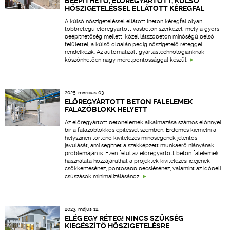
BEÉPÍTHETŐ, ELŐREGYÁRTOTT, KÜLSŐ
HŐSZIGETELÉSSEL ELLÁTOTT KÉREGFAL
A külső hőszigeteléssel ellátott Ineton kéregfal olyan
többrétegű előregyártott vasbeton szerkezet, mely a gyors
beépíthetőség mellett, közel látszóbeton minőségű belső
felülettel, a külső oldalán pedig hőszigetelő réteggel
rendelkezik. Az automatizált gyártástechnológiánknak
köszönhetően nagy méretpontossággal készül.
2025. március 03.
ELŐREGYÁRTOTT BETON FALELEMEK
FALAZÓBLOKK HELYETT
Az előregyártott betonelemek alkalmazása számos előnnyel
bír a falazóblokkos építéssel szemben. Érdemes kiemelni a
helyszínen történő kivitelezés minőségének jelentős
javulását, ami segíthet a szakképzett munkaerő hiányának
problémáján is. Ezen felül az előregyártott beton falelemek
használata hozzájárulhat a projektek kivitelezési idejének
csökkentéséhez, pontosabb becsléséhez, valamint az időbeli
csúszások minimalizálásához.
2023. május 12.
ELÉG EGY RÉTEG! NINCS SZÜKSÉG
KIEGÉSZÍTŐ HŐSZIGETELÉSRE