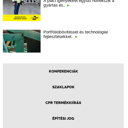
A piaci igényekkel együtt növekszik a
gyártás és…
Portfólióbővítéssel és technológiai
fejlesztésekkel…
KONFERENCIÁK
SZAKLAPOK
CPR TERMÉKKIÍRÁS
ÉPÍTÉSI JOG