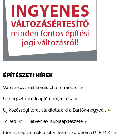
ÉPÍTÉSZETI HÍREK
Városrész, amit körülölel a természet
Üzbegisztáni útinaplómból, 1. rész
Új közösségi teret alakítottak ki a Bartók-negyed…
„A Jedlik” – Hetven év iskolaépítészete
Idén is népszerűek a jelentkezők körében a PTE MIK…