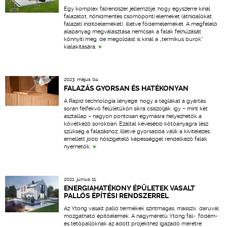
Egy komplex falrendszer jellemzője, hogy egyszerre kínál
falazatot, hőhídmentes csomóponti elemeket (áthidalókat,
falazati indítóelemeket), illetve födémelemeket. A megfelelő
alapanyag megválasztása nemcsak a falak felhúzását
könnyíti meg, de megoldást is kínál a „termikus burok”
kialakítására.
2023. május 04.
FALAZÁS GYORSAN ÉS HATÉKONYAN
A Rapid technológia lényege, hogy a téglákat a gyártás
során felfekvő felületükön síkra csiszolják, így – mint két
asztallap – nagyon pontosan egymásra helyezhetők a
következő sorokban. Ezáltal kevesebb kötőanyagra lesz
szükség a falazáshoz, illetve gyorsabbá válik a kivitelezés,
emellett jobb hőszigetelő képességgel rendelkező falak
nyerhetők.
2021. június 11.
ENERGIAHATÉKONY ÉPÜLETEK VASALT
PALLÓS ÉPÍTÉSI RENDSZERREL
Az Ytong vasalt palló termékek szintmagas, masszív, daruval
mozgatható építőelemek. A nagyméretű Ytong fal-, födém-
és tetőpallóknak az adott projekthez igazadó méretre