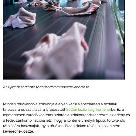
Az újrahasználható törlőkendők minőségellenőrzése
Minden törlőkendő a színkódja alapján kerül a speciálisan a textíliák
tárolására és szállítására kifejlesztett
SaCon biztonsági konténer
be. Ez a
légmentesen záródó konténer szintén a színkódrendszer része, az edény és
a fedél színkombinációja jelzi, hogy a konténert melyik típusú törlőkendő
tárolására használják, így a törlőkendők a színkód révén biztosan nem
keverednek össze.