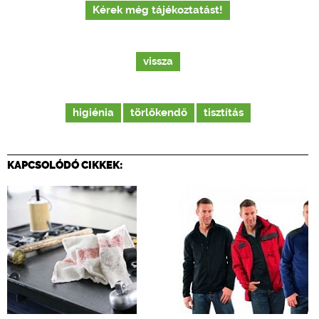
Kérek még tájékoztatást!
vissza
higiénia
törlőkendő
tisztítás
KAPCSOLÓDÓ CIKKEK: