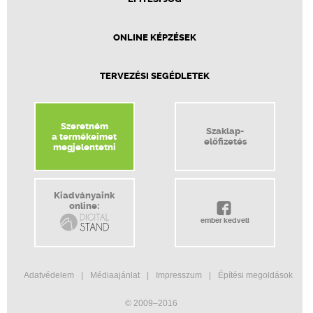
ONLINE KÉPZÉSEK
TERVEZÉSI SEGÉDLETEK
Szeretném
Szaklap-
a termékeimet
előfizetés
megjelentetni
Kiadványaink
online:
ember kedveli
Adatvédelem
Médiaajánlat
Impresszum
Építési megoldások
© 2009–2016