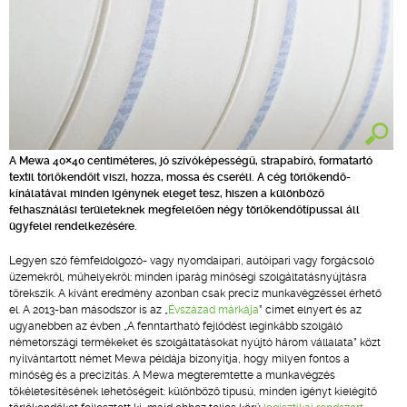
A Mewa 40×40 centiméteres, jó szívóképességű, strapabíró, formatartó
textil törlőkendőit viszi, hozza, mossa és cseréli. A cég törlőkendő-
kínálatával minden igénynek eleget tesz, hiszen a különböző
felhasználási területeknek megfelelően négy törlőkendőtípussal áll
ügyfelei rendelkezésére.
Legyen szó fémfeldolgozó- vagy nyomdaipari, autóipari vagy forgácsoló
üzemekről, műhelyekről: minden iparág minőségi szolgáltatásnyújtásra
törekszik. A kívánt eredmény azonban csak precíz munkavégzéssel érhető
el. A 2013-ban másodszor is az „
Évszázad márkája
” címet elnyert és az
ugyanebben az évben „A fenntartható fejlődést leginkább szolgáló
németországi termékeket és szolgáltatásokat nyújtó három vállalata” közt
nyilvántartott német Mewa példája bizonyítja, hogy milyen fontos a
minőség és a precizitás. A Mewa megteremtette a munkavégzés
tökéletesítésének lehetőségeit: különböző típusú, minden igényt kielégítő