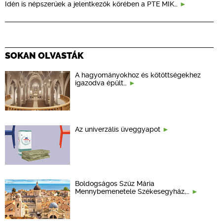
Idén is népszerűek a jelentkezők körében a PTE MIK…
SOKAN OLVASTÁK
A hagyományokhoz és kötöttségekhez
igazodva épült…
Az univerzális üveggyapot
Boldogságos Szűz Mária
Mennybemenetele Székesegyház,…