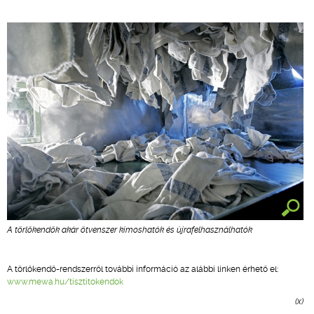
A törlőkendők akár ötvenszer kimoshatók és újrafelhasználhatók
A törlőkendő-rendszerről további információ az alábbi linken érhető el:
www.mewa.hu/tisztitokendok
(x)