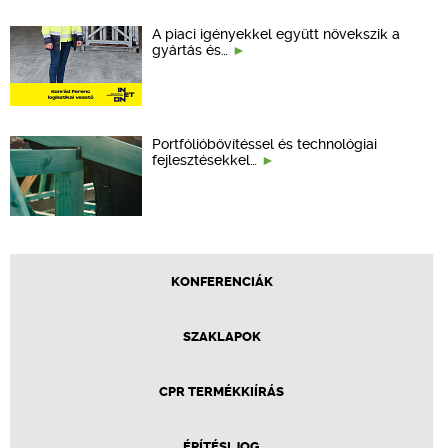
A piaci igényekkel együtt növekszik a
gyártás és…
Portfólióbővítéssel és technológiai
fejlesztésekkel…
KONFERENCIÁK
SZAKLAPOK
CPR TERMÉKKIÍRÁS
ÉPÍTÉSI JOG