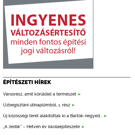
ÉPÍTÉSZETI HÍREK
Városrész, amit körülölel a természet
Üzbegisztáni útinaplómból, 1. rész
Új közösségi teret alakítottak ki a Bartók-negyed…
„A Jedlik” – Hetven év iskolaépítészete