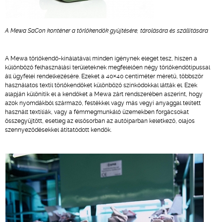
A Mewa SaCon konténer a törlőkendők gyűjtésére, tárolására és szállítására
A Mewa törlőkendő-kínálatával minden igénynek eleget tesz, hiszen a
különböző felhasználási területeknek megfelelően négy törlőkendőtípussal
áll ügyfelei rendelkezésére. Ezeket a 40×40 centiméter méretű, többször
használatos textil törlőkendőket különböző színkódokkal látták el. Ezek
alapján különítik el a kendőket a Mewa zárt rendszerében aszerint, hogy
azok nyomdákból származó, festékkel vagy más vegyi anyaggal telített
használt textíliák, vagy a fémmegmunkáló üzemekben forgácsokat
összegyűjtött, esetleg az elsősorban az autóiparban keletkező, olajos
szennyeződésekkel átitatódott kendők.