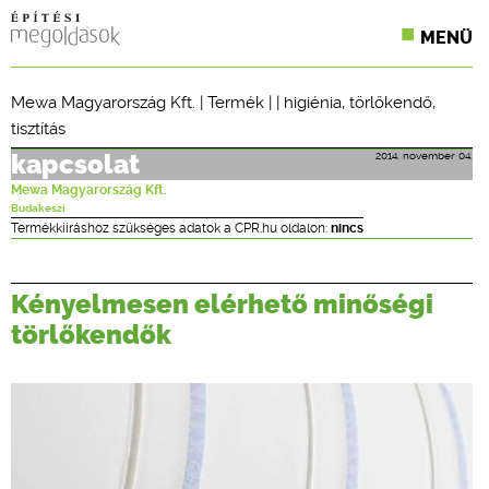
MENÜ
KONFERENCIÁK
Mewa Magyarország Kft.
|
Termék
| |
higiénia
,
törlőkendő
,
tisztítás
SZAKLAPOK
2014. november 04.
kapcsolat
CPR TERMÉKKIÍRÁS
Mewa Magyarország Kft.
Budakeszi
ÉPÍTÉSI JOG
Termékkiíráshoz szükséges adatok a CPR.hu oldalon:
nincs
ONLINE KÉPZÉSEK
Kényelmesen elérhető minőségi
TERVEZÉSI SEGÉDLETEK
törlőkendők