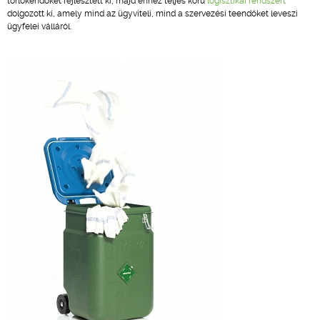
törlőkendőket fejlesztett ki, majd ehhez teljes körű
logisztikai rendszert
dolgozott ki, amely mind az ügyviteli, mind a szervezési teendőket leveszi
ügyfelei válláról.