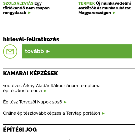
SZOLGÁLTATÁS
Egy
TERMÉK
Új munkavédelmi
törlőkendő nem csupán
eszközök és munkaruházat
rongydarab
Magyarországon
hírlevél-feliratkozás
tovább
KAMARAI KÉPZÉSEK
100 éves Árkay Aladár Rákócziánum temploma
építészkonferencia
Építész Tervezői Napok 2026
Online építésztovábbképzés a Tervlap portálon
ÉPÍTÉSI JOG