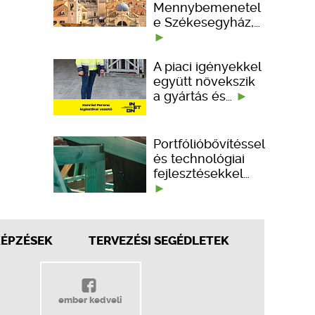
Mennybemenetel
e Székesegyház,…
A piaci igényekkel
együtt növekszik
a gyártás és…
Portfólióbővítéssel
és technológiai
fejlesztésekkel…
KÉPZÉSEK
TERVEZÉSI SEGÉDLETEK
ember kedveli