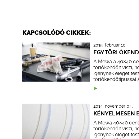
KAPCSOLÓDÓ CIKKEK:
2015. február 10.
EGY TÖRLŐKEN
A Mewa a 40×40 cent
törlőkendőit viszi, 
igénynek eleget tes
törlőkendőtípussal á
2014. november 04.
KÉNYELMESEN E
A Mewa 40×40 centim
törlőkendőit viszi, 
igénynek eleget tes