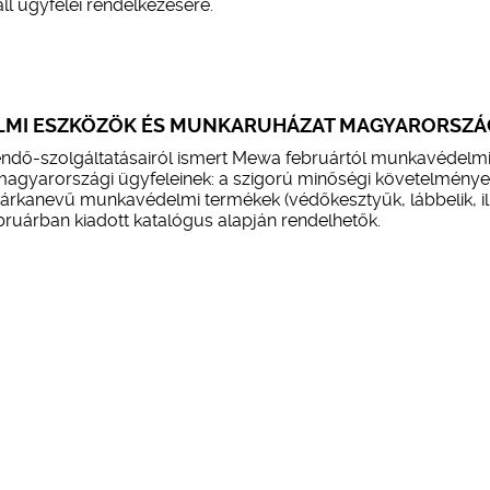
ll ügyfelei rendelkezésére.
LMI ESZKÖZÖK ÉS MUNKARUHÁZAT MAGYARORSZ
kendő-szolgáltatásairól ismert Mewa februártól munkavédelm
 magyarországi ügyfeleinek: a szigorú minőségi követelmény
árkanevű munkavédelmi termékek (védőkesztyűk, lábbelik, il
ruárban kiadott katalógus alapján rendelhetők.