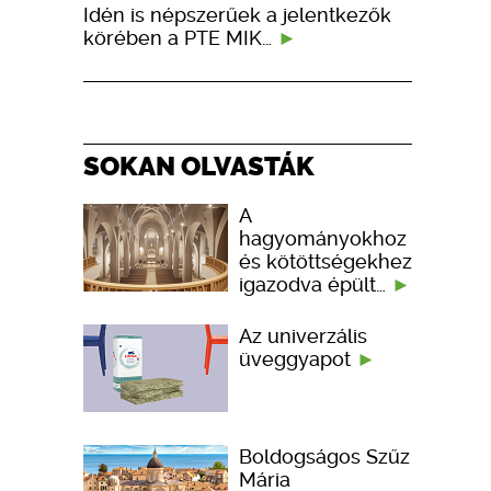
Idén is népszerűek a jelentkezők
körében a PTE MIK…
SOKAN OLVASTÁK
A
hagyományokhoz
és kötöttségekhez
igazodva épült…
Az univerzális
üveggyapot
Boldogságos Szűz
Mária