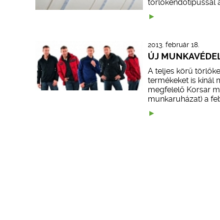
törlőkendőtípussal á
2013. február 18.
ÚJ MUNKAVÉDE
A teljes körű törlő
termékeket is kínál
megfelelő Korsar m
munkaruházat) a feb