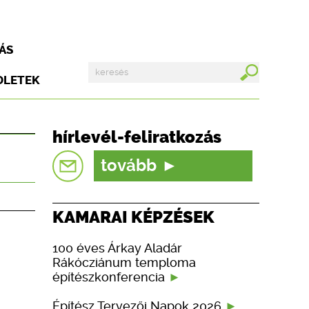
ÁS
DLETEK
hírlevél-feliratkozás
tovább
KAMARAI KÉPZÉSEK
100 éves Árkay Aladár
Rákócziánum temploma
építészkonferencia
Építész Tervezői Napok 2026