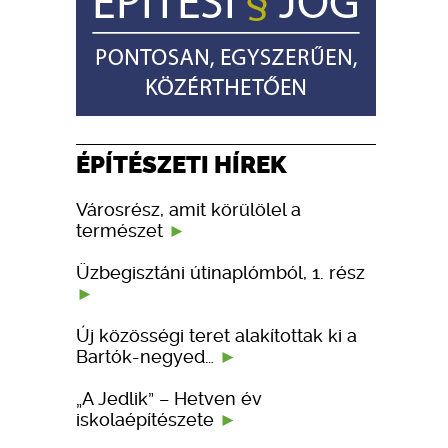
ÉPÍTÉSZETI HÍREK
Városrész, amit körülölel a
természet
Üzbegisztáni útinaplómból, 1. rész
Új közösségi teret alakítottak ki a
Bartók-negyed…
„A Jedlik” – Hetven év
iskolaépítészete