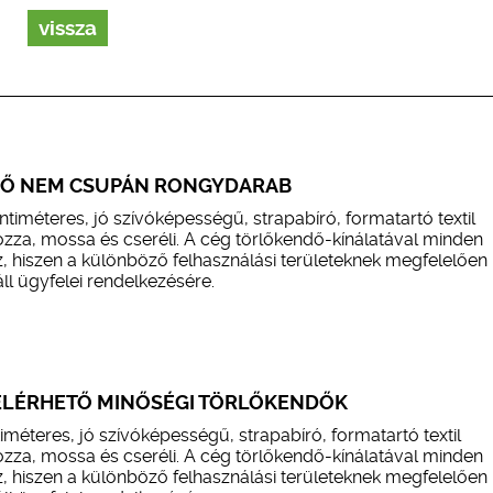
vissza
DŐ NEM CSUPÁN RONGYDARAB
iméteres, jó szívóképességű, strapabíró, formatartó textil
hozza, mossa és cseréli. A cég törlőkendő-kínálatával minden
z, hiszen a különböző felhasználási területeknek megfelelően
ll ügyfelei rendelkezésére.
LÉRHETŐ MINŐSÉGI TÖRLŐKENDŐK
éteres, jó szívóképességű, strapabíró, formatartó textil
hozza, mossa és cseréli. A cég törlőkendő-kínálatával minden
z, hiszen a különböző felhasználási területeknek megfelelően