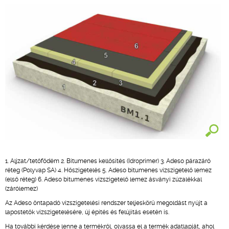
1. Aljzat/tetőfödém 2. Bitumenes kellősítés (Idroprimer) 3. Adeso párazáró
réteg (Polyvap SA) 4. Hőszigetelés 5. Adeso bitumenes vízszigetelő lemez
(első réteg) 6. Adeso bitumenes vízszigetelő lemez ásványi zúzalékkal
(zárólemez)
Az Adeso öntapadó vízszigetelési rendszer teljeskörű megoldást nyújt a
lapostetők vízszigetelésére, új építés és felújítás esetén is.
Ha további kérdése lenne a termékről, olvassa el a termék adatlapját, ahol