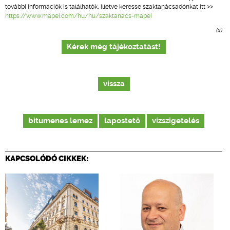
további információk is találhatók, illetve keresse szaktanácsadónkat itt >>
https://www.mapei.com/hu/hu/szaktanacs-mapei
(x)
Kérek még tájékoztatást!
vissza
bitumenes lemez
lapostető
vízszigetelés
KAPCSOLÓDÓ CIKKEK: