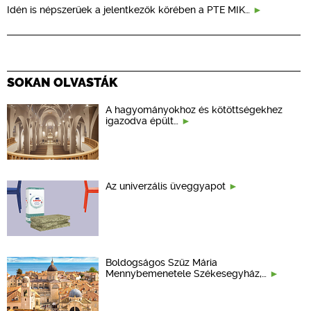
Idén is népszerűek a jelentkezők körében a PTE MIK…
SOKAN OLVASTÁK
A hagyományokhoz és kötöttségekhez
igazodva épült…
Az univerzális üveggyapot
Boldogságos Szűz Mária
Mennybemenetele Székesegyház,…