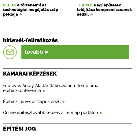
PÉLDA
A történelmi és
TERMÉK
Régi épületek
technológiai megújulás szép
felújítása kompromisszumok
példája
nélkül
hírlevél-feliratkozás
tovább
KAMARAI KÉPZÉSEK
100 éves Árkay Aladár Rákócziánum temploma
építészkonferencia
Építész Tervezői Napok 2026
Online építésztovábbképzés a Tervlap portálon
ÉPÍTÉSI JOG