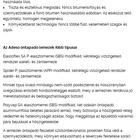
használata tilos.
Tiszta és esztétikus megoldás. Nincs bitumenkifolyás és
szennyeződések a forró bitumen használatából adódóan. Az elkészült tető
egyöntetű, homogén megjelenésű.
Környezetbarát technológia. Nincs többé füst, kellemetlen szagok és
zajok.
Az Adeso öntapadó lemezek főbb típusai
Elastoflex SA P: elasztomerrel (SBS) modifikált, kétrétegű vízszigetelő
rendszer alátét- és zárólemeze.
Spider P: plasztomerrel (APP) modifikált, kétrétegű vízszigetelő rendszer
alátét- és zárólemeze.
Minkét típus kiváló minőségű nem-szőtt poliészterrel és hosszirányban
üvegszállal erősített hordozóréteggel ellátott, mely a lemeznek rendkívül jó
méretstabilitást és bedolgozhatóságot biztosít.
Polyvap SA: elasztomerrel (SBS) modifikált, két oldalán öntapadó,
alumíniumfólia betétes párazáró lemez, mely biztosítja a hőszigetelő réteg
védelmét és hatékonyságát azáltal, hogy meggátolja az épületből kiáramló
pára bejutását a hőszigetelésbe.
A lemezek öntapadó felületét szilikonbevonatos polietilén fólia védi a
szennyeződéstől, mely könnyen eltávolítható a tekercsek fektetése során.