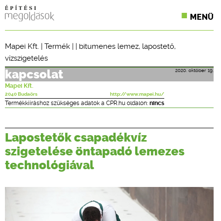
MENÜ
KONFERENCIÁK
Mapei Kft.
|
Termék
| |
bitumenes lemez
,
lapostető
,
vízszigetelés
SZAKLAPOK
2020. október 19.
kapcsolat
CPR TERMÉKKIÍRÁS
Mapei Kft.
2040 Budaörs
http://www.mapei.hu/
ÉPÍTÉSI JOG
Termékkiíráshoz szükséges adatok a CPR.hu oldalon:
nincs
ONLINE KÉPZÉSEK
Lapostetők csapadékvíz
TERVEZÉSI SEGÉDLETEK
szigetelése öntapadó lemezes
technológiával