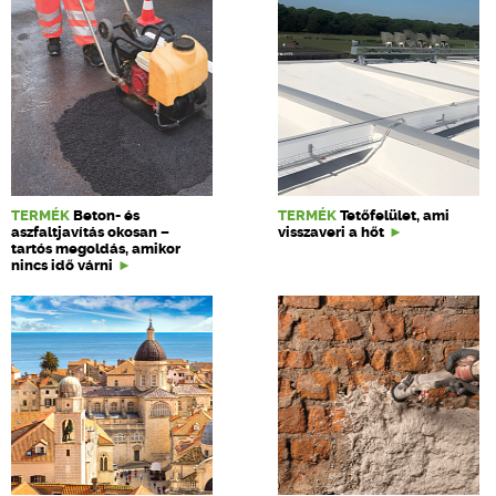
TERMÉK
Beton- és
TERMÉK
Tetőfelület, ami
aszfaltjavítás okosan –
visszaveri a hőt
tartós megoldás, amikor
nincs idő várni