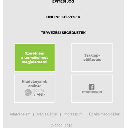
ÉPÍTÉSI JOG
ONLINE KÉPZÉSEK
TERVEZÉSI SEGÉDLETEK
Szeretném
Szaklap-
a termékeimet
előfizetés
megjelentetni
Kiadványaink
online:
ember kedveli
Adatvédelem
Médiaajánlat
Impresszum
Építési megoldások
© 2009–2016