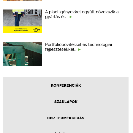
A piaci igényekkel együtt növekszik a
gyártás és…
Portfólióbővítéssel és technológiai
fejlesztésekkel…
KONFERENCIÁK
SZAKLAPOK
CPR TERMÉKKIÍRÁS