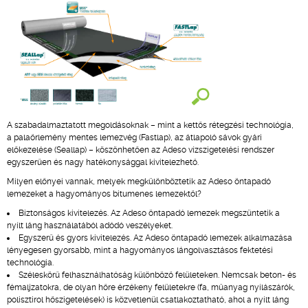
A szabadalmaztatott megoldásoknak – mint a kettős rétegzési technológia,
a palaőrlemény mentes lemezvég (Fastlap), az átlapoló sávok gyári
előkezelése (Seallap) – köszönhetően az Adeso vízszigetelési rendszer
egyszerűen és nagy hatékonysággal kivitelezhető.
Milyen előnyei vannak, melyek megkülönböztetik az Adeso öntapadó
lemezeket a hagyományos bitumenes lemezektől?
Biztonságos kivitelezés. Az Adeso öntapadó lemezek megszüntetik a
nyílt láng használatából adódó veszélyeket.
Egyszerű és gyors kivitelezés. Az Adeso öntapadó lemezek alkalmazása
lényegesen gyorsabb, mint a hagyományos lángolvasztásos fektetési
technológia.
Széleskörű felhasználhatóság különböző felületeken. Nemcsak beton- és
fémaljzatokra, de olyan hőre érzékeny felületekre (fa, műanyag nyílászárók,
polisztirol hőszigetelések) is közvetlenül csatlakoztatható, ahol a nyílt láng