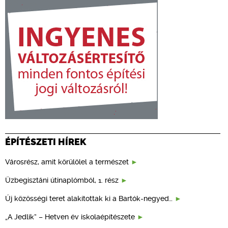
ÉPÍTÉSZETI HÍREK
Városrész, amit körülölel a természet
Üzbegisztáni útinaplómból, 1. rész
Új közösségi teret alakítottak ki a Bartók-negyed…
„A Jedlik” – Hetven év iskolaépítészete