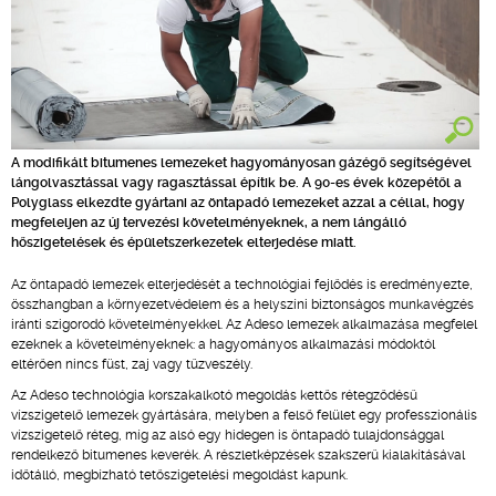
A modifikált bitumenes lemezeket hagyományosan gázégő segítségével
lángolvasztással vagy ragasztással építik be. A 90-es évek közepétől a
Polyglass elkezdte gyártani az öntapadó lemezeket azzal a céllal, hogy
megfeleljen az új tervezési követelményeknek, a nem lángálló
hőszigetelések és épületszerkezetek elterjedése miatt.
Az öntapadó lemezek elterjedését a technológiai fejlődés is eredményezte,
összhangban a környezetvédelem és a helyszíni biztonságos munkavégzés
iránti szigorodó követelményekkel. Az Adeso lemezek alkalmazása megfelel
ezeknek a követelményeknek: a hagyományos alkalmazási módoktól
eltérően nincs füst, zaj vagy tűzveszély.
Az Adeso technológia korszakalkotó megoldás kettős rétegződésű
vízszigetelő lemezek gyártására, melyben a felső felület egy professzionális
vízszigetelő réteg, míg az alsó egy hidegen is öntapadó tulajdonsággal
rendelkező bitumenes keverék. A részletképzések szakszerű kialakításával
időtálló, megbízható tetőszigetelési megoldást kapunk.