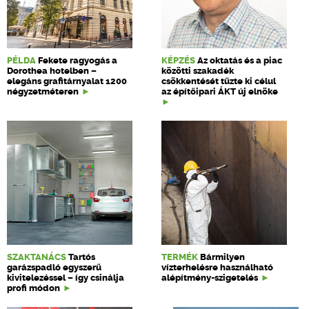
PÉLDA
Fekete ragyogás a
KÉPZÉS
Az oktatás és a piac
Dorothea hotelben –
közötti szakadék
elegáns grafitárnyalat 1200
csökkentését tűzte ki célul
négyzetméteren
az építőipari ÁKT új elnöke
SZAKTANÁCS
Tartós
TERMÉK
Bármilyen
garázspadló egyszerű
vízterhelésre használható
kivitelezéssel – így csinálja
alépítmény-szigetelés
profi módon