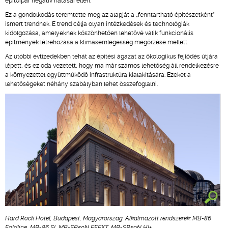
építőipar negatív hatásai ellen.
Ez a gondolkodás teremtette meg az alapját a „fenntartható építészetként”
ismert trendnek. E trend célja olyan intézkedések és technológiák
kidolgozása, amelyeknek köszönhetően lehetővé válik funkcionális
építmények létrehozása a klímasemlegesség megőrzése mellett.
Az utóbbi évtizedekben tehát az építési ágazat az ökologikus fejlődés útjára
lépett, és ez oda vezetett, hogy ma már számos lehetőség áll rendelkezésre
a környezettel együttműködő infrastruktúra kialakítására. Ezeket a
lehetőségeket néhány szabályban lehet összefoglalni.
Hard Rock Hotel, Budapest, Magyarország. Alkalmazott rendszerek: MB-86
Foldline, MB-86 SI, MB-SR50N EFEKT, MB-SR50N HI+