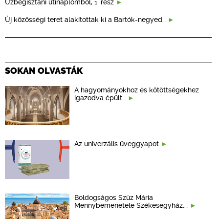
Üzbegisztáni útinaplómból, 1. rész
Új közösségi teret alakítottak ki a Bartók-negyed…
SOKAN OLVASTÁK
A hagyományokhoz és kötöttségekhez
igazodva épült…
Az univerzális üveggyapot
Boldogságos Szűz Mária
Mennybemenetele Székesegyház,…