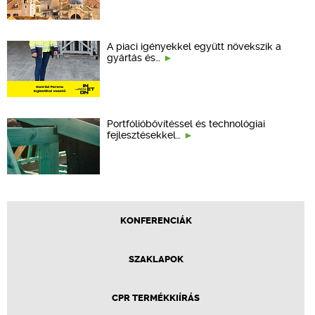
A piaci igényekkel együtt növekszik a
gyártás és…
Portfólióbővítéssel és technológiai
fejlesztésekkel…
KONFERENCIÁK
SZAKLAPOK
CPR TERMÉKKIÍRÁS