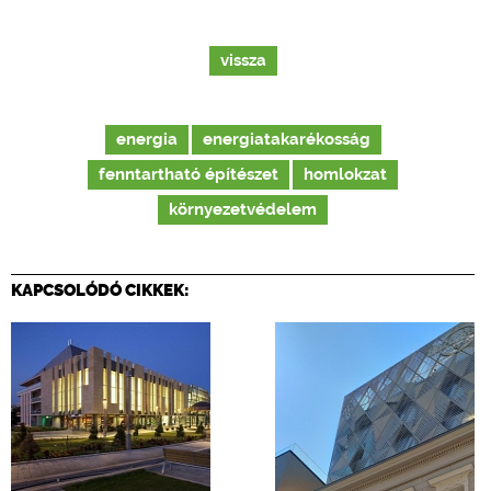
vissza
energia
energiatakarékosság
fenntartható építészet
homlokzat
környezetvédelem
KAPCSOLÓDÓ CIKKEK: