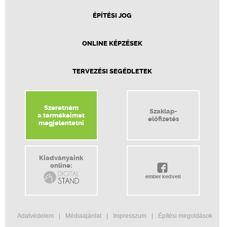
ÉPÍTÉSI JOG
ONLINE KÉPZÉSEK
TERVEZÉSI SEGÉDLETEK
Szeretném
Szaklap-
a termékeimet
előfizetés
megjelentetni
Kiadványaink
online:
ember kedveli
Adatvédelem
Médiaajánlat
Impresszum
Építési megoldások