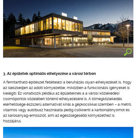
3. Az épületek optimális elhelyezése a városi térben
A fenntartható építészet feltételezi a beruházás olyan elhelyezését is, hogy
az illeszkedjen az adott környezetbe, miközben a funkcionális igényeket is
kielégíti. Ez vonatkozik például az épületeknek a a városi közlekedési
csomópontok közelében történő elhelyezésére is. A tömegközlekedés
elérhetősége észszerű alternatívát kínál a gépkocsikkal szemben – a metró,
villamos vagy autóbusz használata pedig csökkenti a karbonlábnyomot és
az károsanyag-emissziót, ami az egészségesebb környezethez is
hozzájárul.