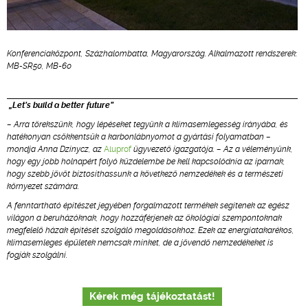
Konferenciaközpont, Százhalombatta, Magyarország. Alkalmazott rendszerek:
MB-SR50, MB-60
„Let’s build a better future”
– Arra törekszünk, hogy lépéseket tegyünk a klímasemlegesség irányába, és
hatékonyan csökkentsük a karbonlábnyomot a gyártási folyamatban –
mondja Anna Dzinycz, az
Aluprof
ügyvezető igazgatója. – Az a véleményünk,
hogy egy jobb holnapért folyó küzdelembe be kell kapcsolódnia az iparnak,
hogy szebb jövőt biztosíthassunk a következő nemzedékek és a természeti
környezet számára.
A fenntartható építészet jegyében forgalmazott termékek segítenek az egész
világon a beruházóknak, hogy hozzáférjenek az ökológiai szempontoknak
megfelelő házak építését szolgáló megoldásokhoz. Ezek az energiatakarékos,
klímasemleges épületek nemcsak minket, de a jövendő nemzedékeket is
fogják szolgálni.
Kérek még tájékoztatást!