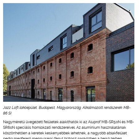
Jazz Loft lakóépület, Budapest, Magyarország. Alkalmazott rendszerek: MB-
86 SI
Nagyméretű üvegezett felületek alakíthatók ki az Aluprof MB-SR50N és MB-
SR60N speciális homlokzati rendszereivel. Az alumínium használatának
köszönhetően a keretek keskenyebbek lehetnek, a nagyobb ablakfelület
pedig megfelelő mennyiségű fényt biztosít napközben a belső térben.