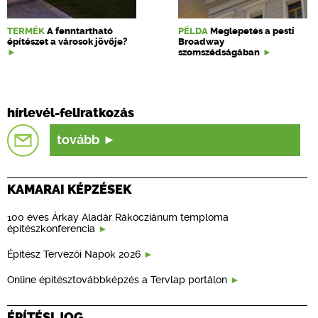
TERMÉK
A fenntartható
PÉLDA
Meglepetés a pesti
építészet a városok jövője?
Broadway
szomszédságában
hírlevél-feliratkozás
tovább
KAMARAI KÉPZÉSEK
100 éves Árkay Aladár Rákócziánum temploma
építészkonferencia
Építész Tervezői Napok 2026
Online építésztovábbképzés a Tervlap portálon
ÉPÍTÉSI JOG