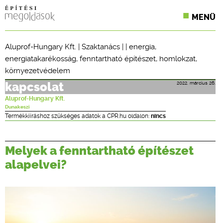
MENÜ
KONFERENCIÁK
Aluprof-Hungary Kft.
|
Szaktanács
| |
energia
,
energiatakarékosság
,
fenntartható építészet
,
homlokzat
,
SZAKLAPOK
környezetvédelem
CPR TERMÉKKIÍRÁS
2022. március 26.
kapcsolat
Aluprof-Hungary Kft.
ÉPÍTÉSI JOG
Dunakeszi
Termékkiíráshoz szükséges adatok a CPR.hu oldalon:
nincs
ONLINE KÉPZÉSEK
TERVEZÉSI SEGÉDLETEK
Melyek a fenntartható építészet
alapelvei?