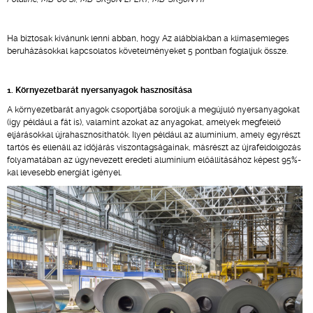
Ha biztosak kívánunk lenni abban, hogy Az alábbiakban a klímasemleges
beruházásokkal kapcsolatos követelményeket 5 pontban foglaljuk össze.
1. Környezetbarát nyersanyagok hasznosítása
A környezetbarát anyagok csoportjába soroljuk a megújuló nyersanyagokat
(így például a fát is), valamint azokat az anyagokat, amelyek megfelelő
eljárásokkal újrahasznosíthatók. Ilyen például az alumínium, amely egyrészt
tartós és ellenáll az időjárás viszontagságainak, másrészt az újrafeldolgozás
folyamatában az úgynevezett eredeti alumínium előállításához képest 95%-
kal levesebb energiát igényel.