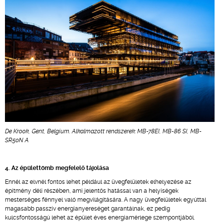
De Krook, Gent, Belgium. Alkalmazott rendszerek: MB-78EI, MB-86 SI, MB-
SR50N A
4. Az épülettömb megfelelő tájolása
Ennél az elvnél fontos lehet például az üvegfelületek elhelyezése az
építmény déli részében, ami jelentős hatással van a helyiségek
mesterséges fénnyel való megvilágítására. A nagy üvegfelületek egyúttal
magasabb passzív energianyereséget garantálnak, ez pedig
kulcsfontosságú lehet az épület éves energiamérlege szempontjából.