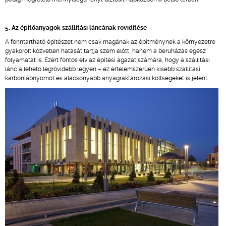
5. Az építőanyagok szállítási láncának rövidítése
A fenntartható építészet nem csak magának az építménynek a környezetre
gyakorolt közvetlen hatását tartja szem előtt, hanem a beruházás egész
folyamatát is. Ezért fontos elv az építési ágazat számára, hogy a szállítási
lánc a lehető legrövidebb legyen – ez értelemszerűen kisebb szállítási
karbonlábnyomot és alacsonyabb anyagraktározási költségeket is jelent.