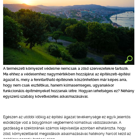
A természeti környezet védelme nemcsak a zöld szervezetekre tartozik.
Ma ehhez a védelemhez nagymértékben hozzájárul az építészeti-építési
ágazat is, mely a fenntartható építésnek köszönhetően már képes arra,
hogy nem csak esztétikus, hanem klímasemleges, ugyanakkor
funkcionális építményeket hozzanak létre. Hogyan lehetséges ez? Néhány
egyszerű szabály következetes alkalmazásával.
Egészen az utóbbi időkig az építési ágazat tevékenysége ez egyik jelentős
előidézője volt a bolygónkon végbemenő klimatikus változásoknak. A
gazdaság e szektorának számos képviselője azonban elhatározta, hogy
zöld, környezetbarát megoldások alkalmazásával hatékony harcot kezd az