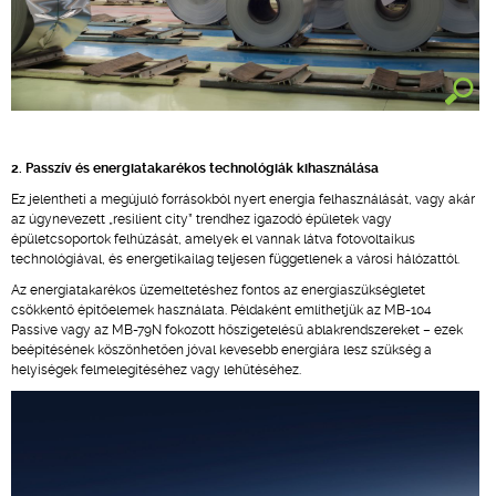
2. Passzív és energiatakarékos technológiák kihasználása
Ez jelentheti a megújuló forrásokból nyert energia felhasználását, vagy akár
az úgynevezett „resilient city” trendhez igazodó épületek vagy
épületcsoportok felhúzását, amelyek el vannak látva fotovoltaikus
technológiával, és energetikailag teljesen függetlenek a városi hálózattól.
Az energiatakarékos üzemeltetéshez fontos az energiaszükségletet
csökkentő építőelemek használata. Példaként említhetjük az MB-104
Passive vagy az MB-79N fokozott hőszigetelésű ablakrendszereket – ezek
beépítésének köszönhetően jóval kevesebb energiára lesz szükség a
helyiségek felmelegítéséhez vagy lehűtéséhez.