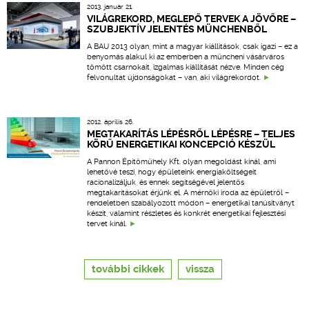
2013. január 21.
VILÁGREKORD, MEGLEPŐ TERVEK A JÖVŐRE –
SZUBJEKTÍV JELENTÉS MÜNCHENBŐL
A BAU 2013 olyan, mint a magyar kiállítások, csak igazi – ez a
benyomás alakul ki az emberben a müncheni vásárváros
tömött csarnokait, izgalmas kiállítását nézve. Minden cég
felvonultat újdonságokat – van, aki világrekordot.
2012. április 26.
MEGTAKARÍTÁS LÉPÉSRŐL LÉPÉSRE – TELJES
KÖRŰ ENERGETIKAI KONCEPCIÓ KÉSZÜL
A Pannon Építőműhely Kft. olyan megoldást kínál, ami
lehetővé teszi, hogy épületeink energiaköltségeit
racionalizáljuk, és ennek segítségével jelentős
megtakarításokat érjünk el. A mérnöki iroda az épületről –
rendeletben szabályozott módon – energetikai tanúsítványt
készít, valamint részletes és konkrét energetikai fejlesztési
tervet kínál.
további cikkek
vissza