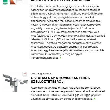
KORSZERŰ SZIGETELŐANYAGOKKAL
Közeledik a közel nulla energiaigényű épületek ideje. A
hazánkban is folyamatosan szigorodó szabályozások és
állami támogatások várhatóan hatékony eszközök lesznek
abban, hogy valóban energiatakarékos otthonokat
építhessünk. A jelentős felújításon átesett és az új építésű
házak rövidesen akkor kaphatnak csak használatbavételi
engedélyt, ha energiaigényük teljesíti a „közel nulla
energiaigény” (KNE) követelményszintet, amelynek való
megfelelést egy úgynevezett energetikai tanúsítványba kell
lefektetni. Minimum „BB” szintet kell a kész épületnek
teljesítenie – persze a magasabb energetikai szint elérése
még előnyösebb. Az épületek energetikai besorolását
korábban egy karakterrel jelölték, 2016-tól viszont már két
karakterrel különböztetjük meg az egyes
követelményszinteket.
2020. augusztus 10.
OKTATÁSI NAP A HŐVISSZANYERŐS
SZELLŐZTETÉSRŐL
A Zehnder következő oktatási napjának időpontja: 2020.
szeptember 1. A rendezvényen röviden áttekintik az elméleti
alapokat, bemutatják a ComfoAir E350 és Q350 gépeket,
valamint az elmúlt egy év Zehnder-újdonságait is.