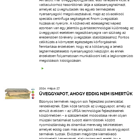
Aki látott már üveggyapotgyártást, első ránézésre kicsit a
vattacukorhoz hasonlítónak látja a szálasanyaghalmazt,
amelyet az üveghulladék (és egyéb természetes
nyersanyagok) megolvasztásával, majd az olvadékból
speciális centrifuga segítségével finom üvegszálak
húzásával nyerünk. A közkedvelt édességhez képest
azonban van egy jelentős gyártástechnológiai különbség: az
üveggyapot esetében ragasztóanyagra van szükség az
eredendően törékeny üvegszálak stabilizálásához. Fontos
célkitűzés a környezet egészséges körforgásának
fenntartása érdekében, hogy ez a kötőanyag a lehető
legtermészetesebb nyersanyagból készüljön, és ennek
érdekében folyamatosan munkálkodni kell a legkorszerűbb
megoldások kidolgozásán.
2024. május 27.
ÜVEGGYAPOT, AHOGY EDDIG NEM ISMERTÜK
Bizonyos termékek nagyon sok fejlesztési potenciállal
rendelkeznek. Ezek közé tartozik az üveggyapot, amely az
elmúlt években – az URSA technológiai fejlesztéseinek
köszönhetően – a szálszerkezet módosítása révén olyan
műszaki tartalmakat tudott elérni többek között
nyomószilárdság és dinamikai merevség tekintetében,
amelyet eddig csak más anyagból készülő ásványgyapot
termékek tudtak. Eközben megőrizte kiemelkedő
hőszigetelő képességét, alakvisszanyerő erejét, így a