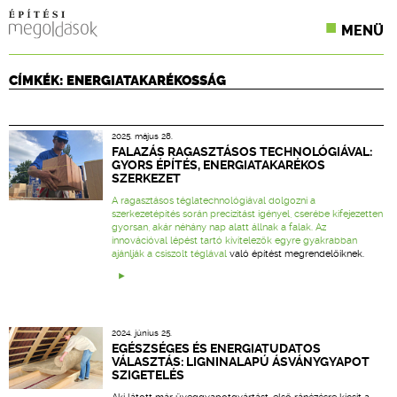
MENÜ
KONFERENCIÁK
CÍMKÉK: ENERGIATAKARÉKOSSÁG
SZAKLAPOK
2025. május 28.
CPR TERMÉKKIÍRÁS
FALAZÁS RAGASZTÁSOS TECHNOLÓGIÁVAL:
GYORS ÉPÍTÉS, ENERGIATAKARÉKOS
SZERKEZET
ÉPÍTÉSI JOG
A ragasztásos téglatechnológiával dolgozni a
szerkezetépítés során precizitást igényel, cserébe kifejezetten
ONLINE KÉPZÉSEK
gyorsan, akár néhány nap alatt állnak a falak. Az
innovációval lépést tartó kivitelezők egyre gyakrabban
ajánlják a
csiszolt téglával
való építést megrendelőiknek.
TERVEZÉSI SEGÉDLETEK
2024. június 25.
EGÉSZSÉGES ÉS ENERGIATUDATOS
VÁLASZTÁS: LIGNINALAPÚ ÁSVÁNYGYAPOT
SZIGETELÉS