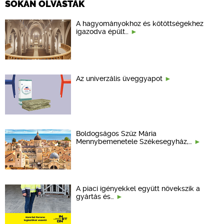
SOKAN OLVASTÁK
A hagyományokhoz és kötöttségekhez
igazodva épült…
Az univerzális üveggyapot
Boldogságos Szűz Mária
Mennybemenetele Székesegyház,…
A piaci igényekkel együtt növekszik a
gyártás és…