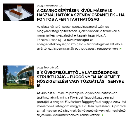
2019. november 14.
A CSARNOKÉPÍTÉSEN KÍVÜL MÁSRA IS
HASZNÁLHATÓK A SZENDVICSPANELEK – HA
FONTOS A FENNTARTHATÓSÁG
Az olasz hátterű Isopan szendvicspanelei számos
magyarországi építkezésen is jelen vannak, e termékek a
romániai leányvállalattól érkeznek hazánkba. A
közelmúltban új – a tűzbiztonságot és
energiahatékonyságot szolgáló – technológiával állt elő a
gyártó, ezt is bemutatták egy budapesti rendezvényen.
2015. február 26.
SÍK ÜVEGFELÜLETTŐL A LÁTSZÓBORDÁS
STRUKTÚRÁIG – FÜGGÖNYFALAK KIEMELT
HŐSZIGETELÉSI VAGY TŰZGÁTLÁSI IGÉNYRE
IS
Az Aliplast alumínium profiljaival olyan beruházásokon
találkozhatunk, mint a Fővárosi Nagycirkusz bejárati
portáljai, a szegedi Fűvészkert függönyfalai, vagy a 2014. évi
Komárom-Esztergom megyei Év Háza nyílászárói. A profilok
a mai magyar előírásoknak és követelményeknek megfelelő,
teljes körű dokumentációval rendelkeznek.