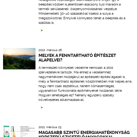
beépítés közben is jelentősen alacsony tud maradni a
termék sérülésének, összenyomódásának veszélye.
Mindemellett 30-40 százalékkal kisebb a súlya a
megszokottnál. Ennyivel könnyebb tehát a beépítés és a
szállítás is.
2022. március 26.
MELYEK A FENNTARTHATÓ ÉPÍTÉSZET
ALAPELVEI?
A természeti környezet védelme nemcsak a zöld
szervezetekre tartozik. Ma ehhez a védelemhez
nagymértékben hozzájárul az építészeti-építési ágazat is,
mely a fenntartható építésnek köszönhetően már képes arra,
hogy nem csak esztétikus, hanem klímasemleges,
ugyanakkor funkcionális építményeket hozzanak létre.
Hogyan lehetséges ez? Néhány egyszerű szabály
következetes alkalmazásával.
2021. március 23.
MAGASABB SZINTŰ ENERGIAHATÉKONYSÁG