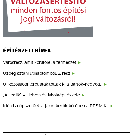
ÉPÍTÉSZETI HÍREK
Városrész, amit körülölel a természet
Üzbegisztáni útinaplómból, 1. rész
Új közösségi teret alakítottak ki a Bartók-negyed…
„A Jedlik” – Hetven év iskolaépítészete
Idén is népszerűek a jelentkezők körében a PTE MIK…