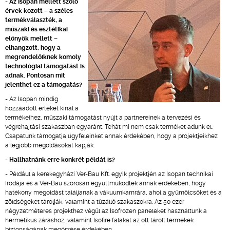
- Az Isopan mellett szóló
érvek között – a széles
termékválaszték, a
műszaki és esztétikai
előnyök mellett –
elhangzott, hogy a
megrendelőiknek komoly
technológiai támogatást is
adnak. Pontosan mit
jelenthet ez a támogatás?
- Az Isopan mindig
hozzáadott értéket kínál a
termékeihez, műszaki támogatást nyújt a partnereinek a tervezési és
végrehajtási szakaszban egyaránt. Tehát mi nem csak terméket adunk el.
Csapatunk támogatja ügyfeleinket annak érdekében, hogy a projektjeikhez
a legjobb megoldásokat kapják.
- Hallhatnánk erre konkrét példát is?
- Például a kerekegyházi Ver-Bau Kft. egyik projektjén az Isopan technikai
Irodája és a Ver-Bau szorosan együttműködtek annak érdekében, hogy
hatékony megoldást találjanak a vákuumkamrára, ahol a gyümölcsöket és a
zöldségeket tárolják, valamint a tűzálló szakaszokra. Az 50 ezer
négyzetméteres projekthez végül az Isofrozen paneleket használtunk a
hermetikus záráshoz, valamint Isofire falakat az ott tárolt termékek
biztonságának megőrzése érdekében.