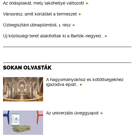
Az óriásplakát, mely lakóhellyé változott
Városrész, amit körülölel a természet
Üzbegisztáni útinaplómból, 1. rész
Új közösségi teret alakítottak ki a Bartók-negyed…
SOKAN OLVASTÁK
A hagyományokhoz és kötöttségekhez
igazodva épült…
Az univerzális üveggyapot