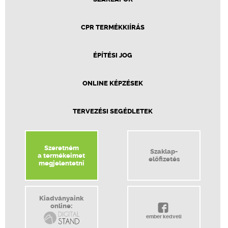
CPR TERMÉKKIÍRÁS
ÉPÍTÉSI JOG
ONLINE KÉPZÉSEK
TERVEZÉSI SEGÉDLETEK
Szeretném
Szaklap-
a termékeimet
előfizetés
megjelentetni
Kiadványaink
online:
ember kedveli