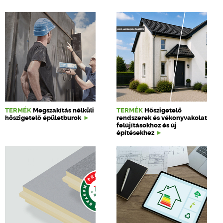
TERMÉK
Megszakítás nélküli
TERMÉK
Hőszigetelő
hőszigetelő épületburok
rendszerek és vékonyvakolat
felújításokhoz és új
építésekhez