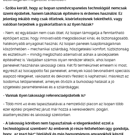
- Szóba került, hogy az Isopan szendvicspaneles technológiát nemcsak
üzemi épületek, hanem lakóházak építésére is érdemes használni. Ez
jelenleg inkább még csak ötletnek, kísérletezésnek tekinthető, vagy
valóban terjednek a gyakorlatban is az ilyen házak?
- Nem, ez egyáltalán nem csak ötlet. Az Isopan támogatja a fenntartható
építőipart azzal, hogy innovatívabb megoldásokat kínál, és biztonságosabb,
hatékonyabb anyagokat használ. Az Isopan panelek tulajdonságaiknak
köszönhetően – mechanikai szilárdság, hőszigetelési komfort, tűzbiztonság
és esztétikum – mindig megbízható alternatívát adnak a lakóépületek
építéséhez is. Valójában számos olyan rendszer létezik, ahol Isopan
paneleket használnak lakossági célra. Két fő termékünket emelem ki most,
egyrészt az Isocappotto fali paneleket, amelyek külső bevonatként speciális
alapozó rétegeket, vakolatot és dekoratív festést is kaphatnak), másrészt az
Isodomus tetőpaneleket, amelyek ötvözik a burkolólap hatását a jó
szigetelési paraméterekkel és a szilárdsággal.
- Vannak ilyen lakossági referenciaépületeik is?
- Több mint 40 éves tapasztalatával a nemzetközi piacon az Isopan több
ezer építési projekthez járult már hozzá a kereskedelmi, polgári,
állattenyésztési és lakossági szektorban.
- A lakosság körében nem tapasztalnak-e idegenkedést ezzel a
technológiával szemben? Az emberek jó része feltehetően úgy gondolja,
hogy „az igazi ház” téglából és más hagyományos anyagokból készül...