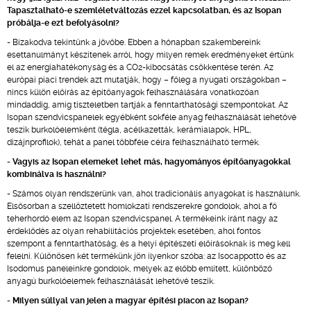
Tapasztalható-e szemléletváltozás ezzel kapcsolatban, és az Isopan
próbálja-e ezt befolyásolni?
- Bizakodva tekintünk a jövőbe. Ebben a hónapban szakembereink
esettanulmányt készítenek arról, hogy milyen remek eredményeket értünk
el az energiahatékonyság és a CO2-kibocsátás csökkentése terén. Az
európai piaci trendek azt mutatják, hogy – főleg a nyugati országokban –
nincs külön előírás az építőanyagok felhasználására vonatkozóan
mindaddig, amíg tiszteletben tartják a fenntarthatósági szempontokat. Az
Isopan szendvicspanelek egyébként sokféle anyag felhasználását lehetővé
teszik burkolóelemként (tégla, acélkazetták, kerámialapok, HPL,
dizájnprofilok), tehát a panel többféle célra felhasználható termék.
- Vagyis az Isopan elemeket lehet más, hagyományos építőanyagokkal
kombinálva is használni?
- Számos olyan rendszerünk van, ahol tradicionális anyagokat is használunk.
Elsősorban a szellőztetett homlokzati rendszerekre gondolok, ahol a fő
teherhordó elem az Isopan szendvicspanel. A termékeink iránt nagy az
érdeklődés az olyan rehabilitációs projektek esetében, ahol fontos
szempont a fenntarthatóság, és a helyi építészeti előírásoknak is meg kell
felelni. Különösen két termékünk jön ilyenkor szóba: az Isocappotto és az
Isodomus paneleinkre gondolok, melyek az előbb említett, különböző
anyagú burkolóelemek felhasználását lehetővé teszik.
- Milyen súllyal van jelen a magyar építési piacon az Isopan?