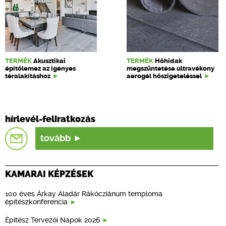
TERMÉK
Akusztikai
TERMÉK
Hőhidak
építőlemez az igényes
megszüntetése ultravékony
téralakításhoz
aerogél hőszigeteléssel
hírlevél-feliratkozás
tovább
KAMARAI KÉPZÉSEK
100 éves Árkay Aladár Rákócziánum temploma
építészkonferencia
Építész Tervezői Napok 2026