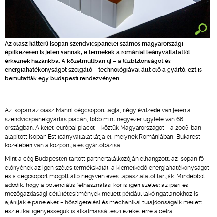
Az olasz hátterű Isopan szendvicspanelei számos magyarországi
építkezésen is jelen vannak, e termékek a romániai leányvállalattól
érkeznek hazánkba. A közelmúltban új – a tűzbiztonságot és
energiahatékonyságot szolgáló – technológiával állt elő a gyártó, ezt is
bemutatták egy budapesti rendezvényen.
Az Isopan az olasz Manni cégcsoport tagja, négy évtizede van jelen a
szendvicspanelgyártás piacán, több mint négyezer ügyfele van 66
országban. A kelet-európai piacot – köztük Magyarországot – a 2006-ban
alapított Isopan Est leányvállalat látja el, melynek Romániában, Bukarest
közelében van a központja és gyártóbázisa.
Mint a cég Budapesten tartott partnertalálkozóján elhangzott, az Isopan fő
előnyének az igen széles termékskálát, a kiemelkedő energiahatékonyságot
és a cégcsoport mögött álló negyven éves tapasztalatot tartják. Mindebből
adódik, hogy a potenciális felhasználási kör is igen széles: az ipari és
mezőgazdasági célú létesítmények mellett például lakóingatlanokhoz is
ajánlják e paneleket – hőszigetelési és mechanikai tulajdonságaik mellett
esztétikai igényességük is alkalmassá teszi ezeket erre a célra.