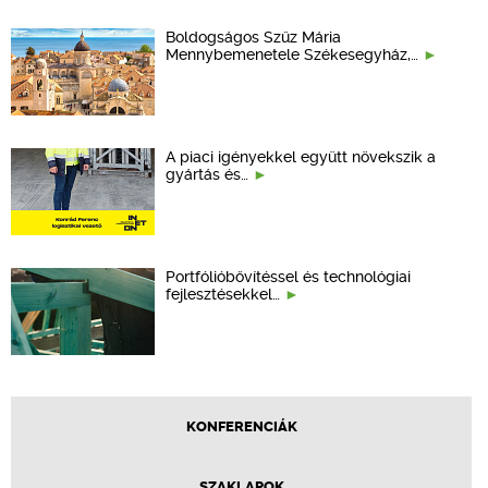
Boldogságos Szűz Mária
Mennybemenetele Székesegyház,…
A piaci igényekkel együtt növekszik a
gyártás és…
Portfólióbővítéssel és technológiai
fejlesztésekkel…
KONFERENCIÁK
SZAKLAPOK