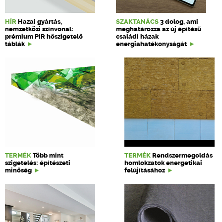
HÍR
Hazai gyártás,
SZAKTANÁCS
3 dolog, ami
nemzetközi színvonal:
meghatározza az új építésű
prémium PIR hőszigetelő
családi házak
táblák
energiahatékonyságát
TERMÉK
Több mint
TERMÉK
Rendszermegoldás
szigetelés: építészeti
homlokzatok energetikai
minőség
felújításához