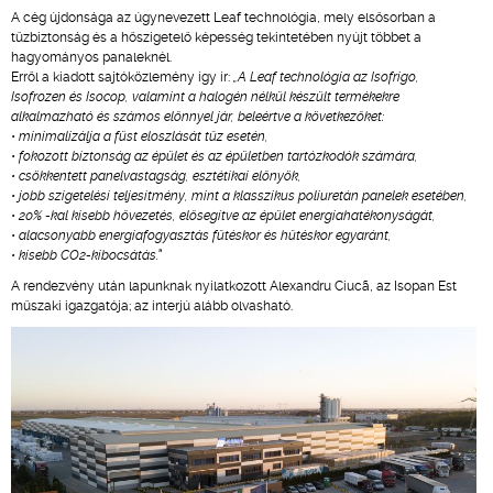
A cég újdonsága az úgynevezett Leaf technológia, mely elsősorban a
tűzbiztonság és a hőszigetelő képesség tekintetében nyújt többet a
hagyományos panaleknél.
Erről a kiadott sajtóközlemény így ír:
„A Leaf technológia az Isofrigo,
Isofrozen és Isocop, valamint a halogén nélkül készült termékekre
alkalmazható és számos előnnyel jár, beleértve a következőket:
• minimalizálja a füst eloszlását tűz esetén,
• fokozott biztonság az épület és az épületben tartózkodók számára,
• csökkentett panelvastagság, esztétikai előnyök,
• jobb szigetelési teljesítmény, mint a klasszikus poliuretán panelek esetében,
• 20% -kal kisebb hővezetés, elősegítve az épület energiahatékonyságát,
• alacsonyabb energiafogyasztás fűtéskor és hűtéskor egyaránt,
• kisebb CO2-kibocsátás.”
A rendezvény után lapunknak nyilatkozott Alexandru Ciucã, az Isopan Est
műszaki igazgatója; az interjú alább olvasható.