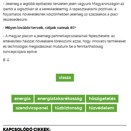
- Jelenleg a legtöbb építkezési területen jelen vagyunk Magyarországon az
ipartól a logisztikán át a kereskedelemig. A tapasztalataink pozitívak, a
folyamatos növekedésnek köszönhetően jelenleg 20 százalékos a piaci
részesedésünk.
- Milyen további terveik, céljaik vannak itt?
- A magyar piacon a jelenlegi partnerkapcsolatainak fejlesztésére, az
értékesítési hálózat növelésére törekszünk azzal, hogy innovatív termékeket
és technológiai megoldásokat mutatunk be a fenntarthatóság
koncepciójára építve.
B. G.
vissza
energia
energiatakarékosság
hőszigetelés
szendvicspanel
tűzbiztonság
tűzvédelem
KAPCSOLÓDÓ CIKKEK: