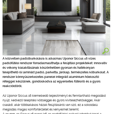
A közvetlen padlóburkolásra is alkalmas Uponor Siccus 16 vizes
padlófűtési rendszer forradalmasíthatja a felújítási projekteket: innovatív
és vékony kialakításának köszönhetően gyorsan és hatékonyan
telepíthető rá laminált padló, parketta, járólap, természetes kőburkolat. A
rendszer könnyűszerkezetes panelei integrált alumínium hőelosztó
réteggel készülnek, gondoskodva az egyenletes fűtésről és a gyors
reakcióidőről.
Az Uponor Siccus 16 kiemelkedő teljesítményt és fenntartható megoldást
nyújt, kedvező telepítési költséggel és gyors kivitelezhetőséggel. Akár
családi, akár többlakásos házak felújításáról van szó, ez a sokoldalú
megoldás magas komfortérzetet és kényelmet teremt.