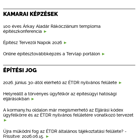
KAMARAI KÉPZÉSEK
100 éves Árkay Aladár Rákócziánum temploma
építészkonferencia
Építész Tervezői Napok 2026
Online építésztovábbképzés a Tervlap portálon
ÉPÍTÉSI JOG
2026. június 30-ától elérhető az ÉTDR nyilvános felülete
Helyreállt a törvényes ügyfélkör az építésügyi hatósági
eljárásokban
A kormany.hu oldalon már megismerhető az Eljárási kódex
ügyfélkörre és az ÉTDR nyilvános felületére vonatkozó tervezet
Újra működni fog az ÉTDR általános tájékoztatási felülete? -
Frissítve: 2026.06.15.