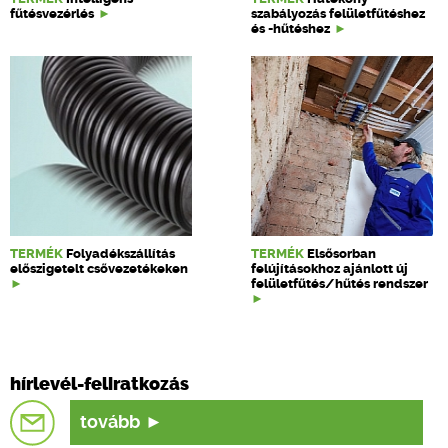
fűtésvezérlés
szabályozás felületfűtéshez
és -hűtéshez
TERMÉK
Folyadékszállítás
TERMÉK
Elsősorban
előszigetelt csővezetékeken
felújításokhoz ajánlott új
felületfűtés/hűtés rendszer
hírlevél-feliratkozás
tovább