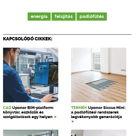
energia
felújítás
padlófűtés
KAPCSOLÓDÓ CIKKEK:
CAD
Uponor BIM-platform:
TERMÉK
Uponor Siccus Mini:
könyvtár, eszközök és
a padlófűtési rendszerek
szolgáltatások egy helyen
legvékonyabb generációja