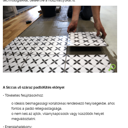
technológiákkal, beleértve a hőszivattyúkat is.
A Siccus 16 száraz padlófűtés előnyei
• Tökéletes felújításokhoz:
o ideális belmagassági korlátokkal rendelkező helyiségekbe, ahol
fontos a padló rétegvastagsága,
o nem kell az ajtók, villanykapcsolók vagy küszöbök helyét
megváltoztatni.
• Energiahatékony: