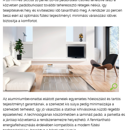
A 20 mm-es Siccus 16 panel (16-os padlófűtési csővel) lehetővé teszi a
közvetlen padlóburkolást további teherelosztó rétegek nélkül, így
telepítésével hely és kivitelezési idő takarítható meg. A rendszer 20 percen
belül eléri az optimális fűtési teljesítményt: minimális várakozási idővel
biztosítja a komfortot.
Az alumíniumbevonattal ellátott panelek egyenletes hőeloszlást és tartós
teljesítményt garantálnak, a szerkezet kis súlya pedig minimalizálja a
szerkezeti terhelést, így jó választás a statikai kihívásokkal küzdő régebbi
épületekhez. A technológiának köszönhetően a laminált padló, a parketta és
a járólap közvetlenül a rendszerlemezre helyezhető. A fenntartható
energiafelhasználás érdekében kompatibilis a modern fűtési