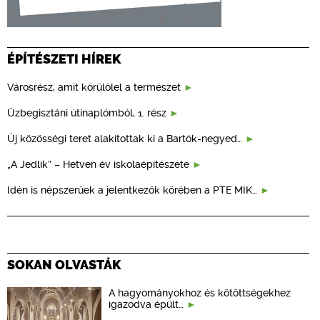
ÉPÍTÉSZETI HÍREK
Városrész, amit körülölel a természet
Üzbegisztáni útinaplómból, 1. rész
Új közösségi teret alakítottak ki a Bartók-negyed…
„A Jedlik” – Hetven év iskolaépítészete
Idén is népszerűek a jelentkezők körében a PTE MIK…
SOKAN OLVASTÁK
A hagyományokhoz és kötöttségekhez
igazodva épült…