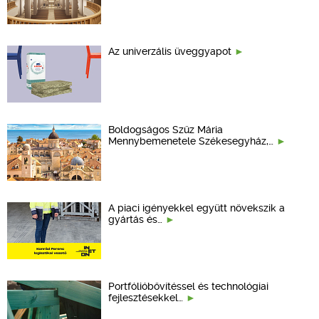
Az univerzális üveggyapot
Boldogságos Szűz Mária
Mennybemenetele Székesegyház,…
A piaci igényekkel együtt növekszik a
gyártás és…
Portfólióbővítéssel és technológiai
fejlesztésekkel…