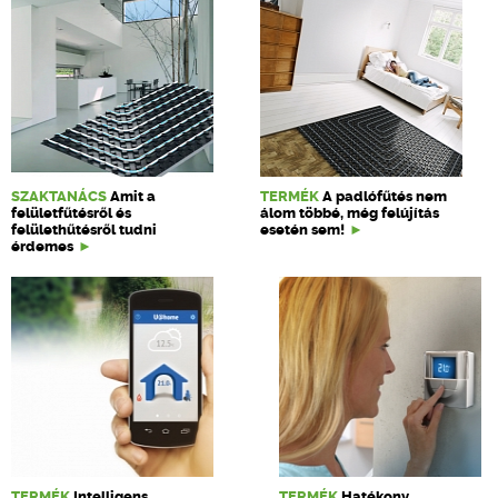
SZAKTANÁCS
Amit a
TERMÉK
A padlófűtés nem
felületfűtésről és
álom többé, még felújítás
felülethűtésről tudni
esetén sem!
érdemes
TERMÉK
Intelligens
TERMÉK
Hatékony