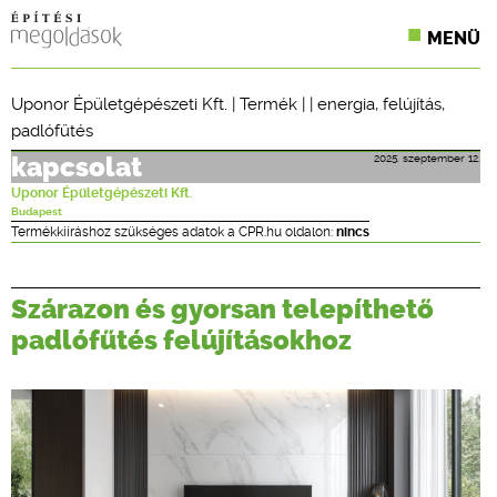
MENÜ
KONFERENCIÁK
Uponor Épületgépészeti Kft.
|
Termék
| |
energia
,
felújítás
,
padlófűtés
SZAKLAPOK
2025. szeptember 12.
kapcsolat
CPR TERMÉKKIÍRÁS
Uponor Épületgépészeti Kft.
Budapest
ÉPÍTÉSI JOG
Termékkiíráshoz szükséges adatok a CPR.hu oldalon:
nincs
ONLINE KÉPZÉSEK
Szárazon és gyorsan telepíthető
TERVEZÉSI SEGÉDLETEK
padlófűtés felújításokhoz