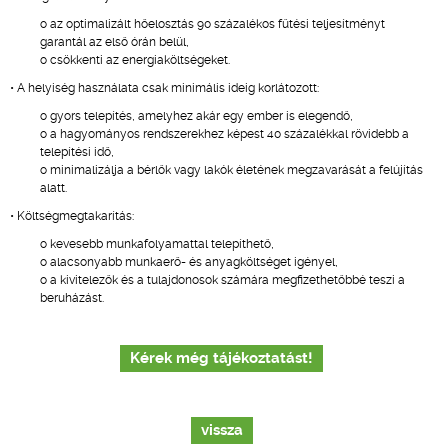
o az optimalizált hőelosztás 90 százalékos fűtési teljesítményt
garantál az első órán belül,
o csökkenti az energiaköltségeket.
• A helyiség használata csak minimális ideig korlátozott:
o gyors telepítés, amelyhez akár egy ember is elegendő,
o a hagyományos rendszerekhez képest 40 százalékkal rövidebb a
telepítési idő,
o minimalizálja a bérlők vagy lakók életének megzavarását a felújítás
alatt.
• Költségmegtakarítás:
o kevesebb munkafolyamattal telepíthető,
o alacsonyabb munkaerő- és anyagköltséget igényel,
o a kivitelezők és a tulajdonosok számára megfizethetőbbé teszi a
beruházást.
Kérek még tájékoztatást!
vissza