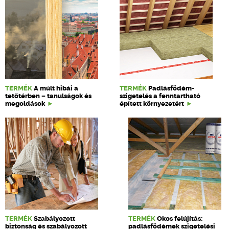
TERMÉK
A múlt hibái a
TERMÉK
Padlásfödém-
tetőtérben – tanulságok és
szigetelés a fenntartható
megoldások
épített környezetért
TERMÉK
Szabályozott
TERMÉK
Okos felújítás:
biztonság és szabályozott
padlásfödémek szigetelési