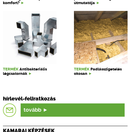
komfort?
útmutatója
TERMÉK
Antibakteriális
TERMÉK
Padlásszigetelés
légcsatornák
okosan
hírlevél-feliratkozás
tovább
KAMARAI KÉPZÉSEK