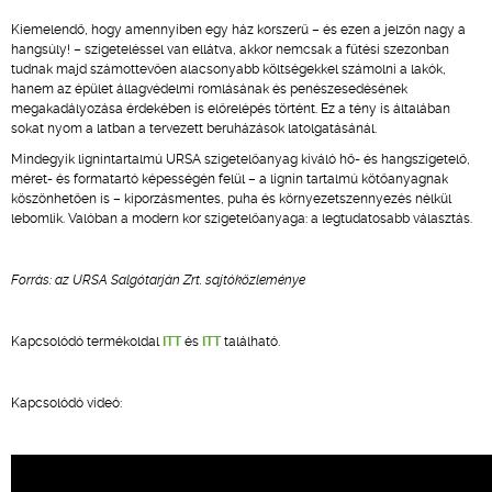
Kiemelendő, hogy amennyiben egy ház korszerű – és ezen a jelzőn nagy a
hangsúly! – szigeteléssel van ellátva, akkor nemcsak a fűtési szezonban
tudnak majd számottevően alacsonyabb költségekkel számolni a lakók,
hanem az épület állagvédelmi romlásának és penészesedésének
megakadályozása érdekében is előrelépés történt. Ez a tény is általában
sokat nyom a latban a tervezett beruházások latolgatásánál.
Mindegyik lignintartalmú URSA szigetelőanyag kiváló hő- és hangszigetelő,
méret- és formatartó képességén felül – a lignin tartalmú kötőanyagnak
köszönhetően is – kiporzásmentes, puha és környezetszennyezés nélkül
lebomlik. Valóban a modern kor szigetelőanyaga: a legtudatosabb választás.
Forrás: az URSA Salgótarján Zrt. sajtóközleménye
Kapcsolódó termékoldal
ITT
és
ITT
található.
Kapcsolódó videó: