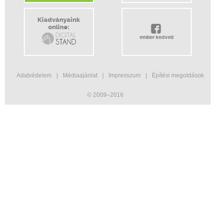
Kiadványaink
online:
ember kedveli
Adatvédelem
Médiaajánlat
Impresszum
Építési megoldások
© 2009–2016