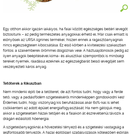
Egy otthon akkor igazán lakályos, ha falai között egészséges beltéri levegőt
biztosítunk – az pedig természetes anyagokkal érhető el. Már csak emiatt is
előnyösek az URSA lignines termékei, hiszen ennek a ragasztóanyagnak
nincs egészségtelen kibocsátása. Ez első körben a kivitelezési szakaszban
fontos: a szakemberek örömmel dolgoznak vele. A háztulajdonosok pedig az
ilyen anyagok beépítésével klíma- és akusztikai szempontból is minőségi
tereket nyernek, ráadásul ezeknek az egészségbarát belső levegőjét sem
veszélyezteti káros anyag.
Tetőterek a fókuszban
Nem mindenki építi be a tetőteret, de azt fontos tudni, hogy vagy a ferde
tető, vagy a padlásfödém szigeteléséről mindenképpen gondoskodni kell!
Érdemes tudni, hogy viszonylag kis beruházással akár 60%-kal is lehet
csökkenteni az adott épület energiafogyasztását. Ha nem gátoljuk meg,
akkor a szigeteletlen házak tetőjén és a falakon át észrevétlenül távozik a
drágán előállított hőenergia.
A szigetelőanyagoknál a hővezetési tényező és a szigetelési vastagság a
legfontosabb tényezők. A hazai építőipari szabályozások kötelezően előírják