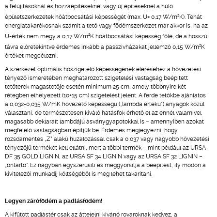
a felújításoknál és hozzáépítéseknél vagy új építéseknél a hűlő
2
épületszerkezetek hőátbocsátási képességét (max. U= 0,17 W/m
K). Tehát
energiatakarékosnak számít a tető vagy födémszerkezet már akkor is, ha az
2
U-érték nem megy a 0,17 W/m
K hőátbocsátási képesség fölé, de a hosszú
2
távra előretekintve érdemes inkább a passzívházakat jellemző 0,15 W/m
K
értéket megcélozni.
A szerkezet optimális hőszigetelő képességének eléréséhez a hővezetési
tényező ismeretében meghatározott szigetelési vastagság beépített
tetőterek magastetője esetén minimum 25 cm, amely többnyire két
rétegben elhelyezett (10+15 cm) szigetelést jelent. A ferde tetőkbe ajánlatos
a 0,032-0,035 W/mK hővezető képességű („lambda értékű”) anyagok közül
választani, de természetesen kiváló hatásfok érhető el az ennél valamivel
magasabb deklarált lambdájú ásványgyapotokkal is – amennyiben azokat
megfelelő vastagságban építjük be. Érdemes megjegyezni, hogy
rozsdamentes „Z” alakú huzalozással csak a 0,037 vagy nagyobb hővezetési
tényezőjű terméket kell ellátni, mert a többi termék – mint például az URSA
DF 35 GOLD LIGNIN, az URSA SF 34 LIGNIN vagy az URSA SF 32 LIGNIN –
„öntartó”. Ez nagyban egyszerűsíti és meggyorsítja a beépítést, ily módon a
kivitelezői munkadíj költségéből is meg lehet takarítani.
Legyen zárófödém a padlásfödém!
A kifűtött padlástér csak az áttelelni kívánó rovaroknak kedvez, a