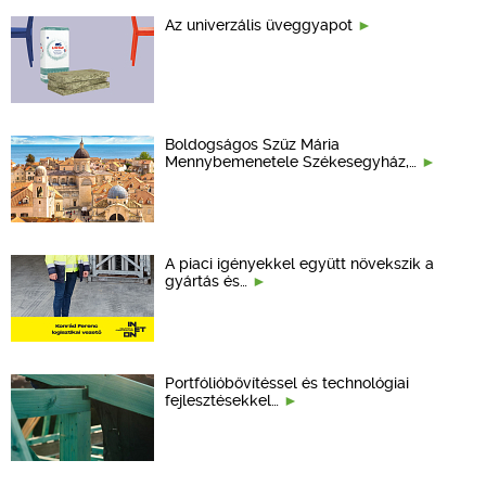
Az univerzális üveggyapot
Boldogságos Szűz Mária
Mennybemenetele Székesegyház,…
A piaci igényekkel együtt növekszik a
gyártás és…
Portfólióbővítéssel és technológiai
fejlesztésekkel…