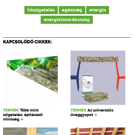
hőszigetelés
egészség
energia
energiatakarékosság
KAPCSOLÓDÓ CIKKEK:
TERMÉK
Több mint
TERMÉK
Az univerzális
szigetelés: építészeti
üveggyapot
minőség