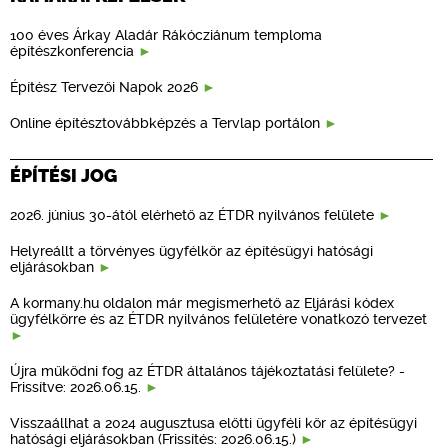
100 éves Árkay Aladár Rákócziánum temploma
építészkonferencia
Építész Tervezői Napok 2026
Online építésztovábbképzés a Tervlap portálon
ÉPÍTÉSI JOG
2026. június 30-ától elérhető az ÉTDR nyilvános felülete
Helyreállt a törvényes ügyfélkör az építésügyi hatósági
eljárásokban
A kormany.hu oldalon már megismerhető az Eljárási kódex
ügyfélkörre és az ÉTDR nyilvános felületére vonatkozó tervezet
Újra működni fog az ÉTDR általános tájékoztatási felülete? -
Frissítve: 2026.06.15.
Visszaállhat a 2024 augusztusa előtti ügyféli kör az építésügyi
hatósági eljárásokban (Frissítés: 2026.06.15.)