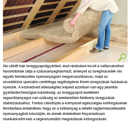
Aki látott már üveggyapotgyártást, első ránézésre kicsit a vattacukorhoz
hasonlítónak látja a szálasanyaghalmazt, amelyet az üveghulladék (és
egyéb természetes nyersanyagok) megolvasztásával, majd az
olvadékból speciális centrifuga segítségével finom üvegszálak húzásával
nyerünk. A közkedvelt édességhez képest azonban van egy jelentős
gyártástechnológiai különbség: az üveggyapot esetében
ragasztóanyagra van szükség az eredendően törékeny üvegszálak
stabilizálásához. Fontos célkitűzés a környezet egészséges körforgásának
fenntartása érdekében, hogy ez a kötőanyag a lehető legtermészetesebb
nyersanyagból készüljön, és ennek érdekében folyamatosan
munkálkodni kell a legkorszerűbb megoldások kidolgozásán.