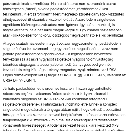
pénztárcánknak semmiképp… Ha a padlásteret nem szeretnénk alulról
fölöslegesen „fűteni”, akkor a padlásfödémet „zárófödémnek” kell
tekintenünk. Miért zárófödém? Mert megfelelő szigetelőanyagok vízszintes
elhelyezésével itt elzárjuk a kiszökő hő útját. A zárófödém szigetelése
egyébként különleges szaktudást nem igényel, így akár a munkadíj is
megtakarítható, ha a ház lakói maguk végzik el. Egy családi ház esetében
akár 400-500 ezer forint körüli összegből megvalósítható e a kis beruházás.
Átlagos családi ház esetén nagyjából 100 négyzetméternyi padlásfödém
szigetelésével kell számolni. Legegyszerűbb megoldásként – azaz nem
járható padlásfödémben gondolkodva – a legmagasabb hővezetési
tényezőjű szálas ásványgyapot szigetelőanyagból 30 cm vastagság
leterítése elégséges, alacsonyabb lambdájú anyagból pedig ennél
kevesebb is elég. Költséghatékony megoldást nyújt minderre az URSA
Lignin termékcsoport két új tagja: az URSA DF 35 GOLD LIGNIN, valamint az
URSA DF 39 LIGNIN.
Járható padlásfödémet is érdemes készíteni, hiszen úgy terhelhető,
raktározás céljára is alkalmas felület alakítható ki. Ilyen szilárdabb
burkolatos megoldás az URSA XPS-bakkal kombinált rétegrendű
szigetelőrendszerének alkalmazásával hozható létre. Ennek a komplex
szigetelési megoldásnak a lényege abban rejlik, hogy extrudált polisztirol
hőszigetelő bakok szerkezetbe való beépítésével – a faszerkezet előnytelen
tulajdonságait kiküszöbölve – minimálisra csökkentjük a tartószerkezet
vonalmenti hőveszteségét. A födémszerkezet felső síkjára készített XPS
teherhordó vázszerkezetet nem-térfogatnövekedő ragasztóhabbal rögzítve,