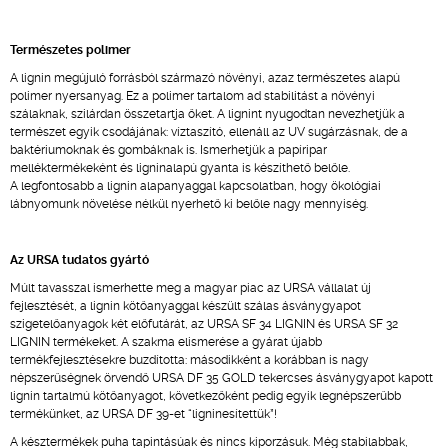
Természetes polimer
A lignin megújuló forrásból származó növényi, azaz természetes alapú
polimer nyersanyag. Ez a polimer tartalom ad stabilitást a növényi
szálaknak, szilárdan összetartja őket. A lignint nyugodtan nevezhetjük a
természet egyik csodájának: víztaszító, ellenáll az UV sugárzásnak, de a
baktériumoknak és gombáknak is. Ismerhetjük a papíripar
melléktermékeként és ligninalapú gyanta is készíthető belőle.
A legfontosabb a lignin alapanyaggal kapcsolatban, hogy ökológiai
lábnyomunk növelése nélkül nyerhető ki belőle nagy mennyiség.
Az URSA tudatos gyártó
Múlt tavasszal ismerhette meg a magyar piac az URSA vállalat új
fejlesztését, a lignin kötőanyaggal készült szálas ásványgyapot
szigetelőanyagok két előfutárát, az URSA SF 34 LIGNIN és URSA SF 32
LIGNIN termékeket. A szakma elismerése a gyárat újabb
termékfejlesztésekre buzdította: másodikként a korábban is nagy
népszerűségnek örvendő URSA DF 35 GOLD tekercses ásványgyapot kapott
lignin tartalmú kötőanyagot, következőként pedig egyik legnépszerűbb
termékünket, az URSA DF 39-et “ligninesítettük”!
A késztermékek puha tapintásúak és nincs kiporzásuk. Még stabilabbak,