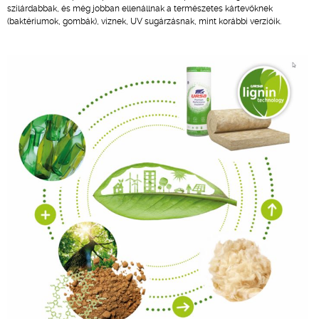
szilárdabbak, és még jobban ellenállnak a természetes kártevőknek
(baktériumok, gombák), víznek, UV sugárzásnak, mint korábbi verzióik.