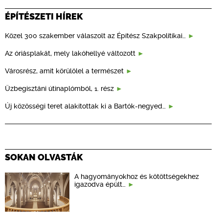
ÉPÍTÉSZETI HÍREK
Közel 300 szakember válaszolt az Építész Szakpolitikai…
Az óriásplakát, mely lakóhellyé változott
Városrész, amit körülölel a természet
Üzbegisztáni útinaplómból, 1. rész
Új közösségi teret alakítottak ki a Bartók-negyed…
SOKAN OLVASTÁK
A hagyományokhoz és kötöttségekhez
igazodva épült…