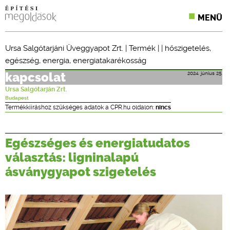
MENÜ
KONFERENCIÁK
Ursa Salgótarjáni Üveggyapot Zrt.
|
Termék
| |
hőszigetelés
,
egészség
,
energia
,
energiatakarékosság
SZAKLAPOK
2024. június 25.
kapcsolat
CPR TERMÉKKIÍRÁS
Ursa Salgótarján Zrt.
Budapest
ÉPÍTÉSI JOG
Termékkiíráshoz szükséges adatok a CPR.hu oldalon:
nincs
ONLINE KÉPZÉSEK
Egészséges és energiatudatos
TERVEZÉSI SEGÉDLETEK
választás: ligninalapú
ásványgyapot szigetelés