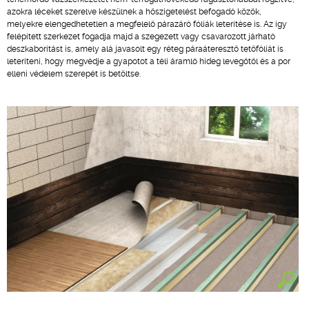
azokra léceket szerelve készülnek a hőszigetelést befogadó közök,
melyekre elengedhetetlen a megfelelő párazáró fóliák leterítése is. Az így
felépített szerkezet fogadja majd a szegezett vagy csavarozott járható
deszkaborítást is, amely alá javasolt egy réteg páraáteresztő tetőfóliát is
leteríteni, hogy megvédje a gyapotot a téli áramló hideg levegőtől és a por
elleni védelem szerepét is betöltse.