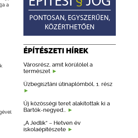
ja a
ÉPÍTÉSZETI HÍREK
Városrész, amit körülölel a
k
természet
Üzbegisztáni útinaplómból, 1. rész
Új közösségi teret alakítottak ki a
Bartók-negyed…
gével
„A Jedlik” – Hetven év
iskolaépítészete