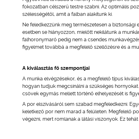
fokozatban célszerű testre szabni. Az optimális po
szélességétől, amit a falban alakítunk ki.
Ne feledkezzünk meg természetesen a biztonsági e
esetben se hiányozzon, mielőtt nekilátunk a munkána
falhoronymaró pedig nem a csendes munkavégzésről 
figyelmet továbbá a megfelelő szellőzésre és a munk
A kiválasztás fő szempontjai
A munka elvégzésekor, és a megfelelő típus kiválas
hogyan tudjuk megcsinálni a szükséges hornyokat.
csövek egymás mellett történő elhelyezését is fig
A por elszívásáról sem szabad megfeledkezni. Egye
keletkező por nem marad a felületen. Megfelelő po
végezni, mert romlanak a látási viszonyok. Ez tehát