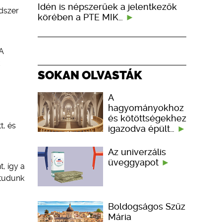
Idén is népszerűek a jelentkezők
ndszer
körében a PTE MIK…
 A
SOKAN OLVASTÁK
A
hagyományokhoz
és kötöttségekhez
t, és
igazodva épült…
Az univerzális
üveggyapot
, így a
 tudunk
Boldogságos Szűz
Mária