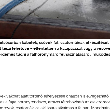
lsősorban kábelek, csövek fali csatornáinak elkészítését s
t teszi lehetővé – ellentétben a kalapáccsal vagy a vésőve
rdemes tudni a falhoronymaró felhasználásáról, működés
ek vakolat alatt történő elhelyezése önállóan is elvégezhető.
va az a fajta horonyrendszer, amivel létrehozható az elektromo
hornyok, csatornák kialakítására alkalmas a falban. Mondhatn