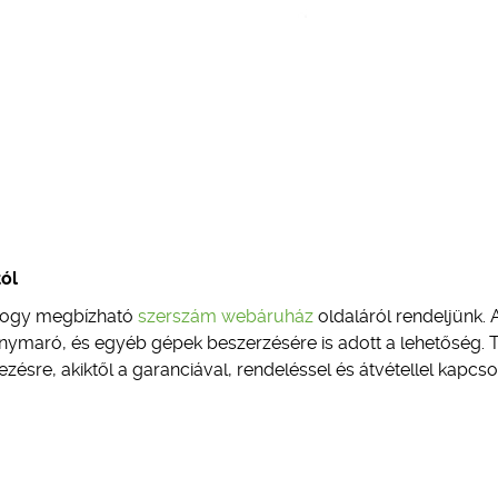
ól
 hogy megbízható
szerszám webáruház
oldaláról rendeljünk. 
ymaró, és egyéb gépek beszerzésére is adott a lehetőség. 
zésre, akiktől a garanciával, rendeléssel és átvétellel kapcs