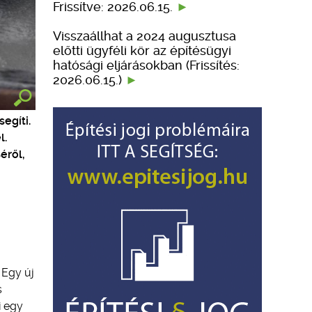
Frissítve: 2026.06.15.
Visszaállhat a 2024 augusztusa
előtti ügyféli kör az építésügyi
hatósági eljárásokban (Frissítés:
2026.06.15.)
egíti.
l.
éről,
 Egy új
s
i egy