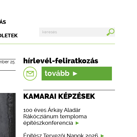
ÁS
DLETEK
hírlevél-feliratkozás
mber 25.
tovább
KAMARAI KÉPZÉSEK
100 éves Árkay Aladár
Rákócziánum temploma
építészkonferencia
Építész Tervezői Napok 2026