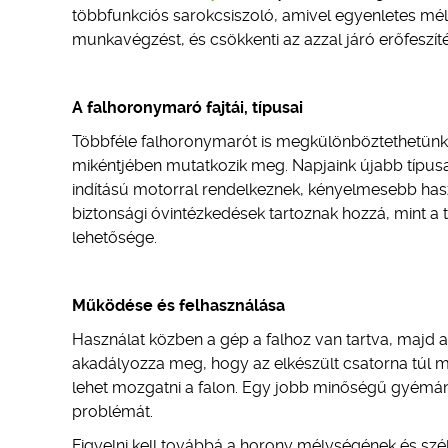
többfunkciós sarokcsiszoló, amivel egyenletes mély
munkavégzést, és csökkenti az azzal járó erőfeszít
A falhoronymaró fajtái, típusai
Többféle falhoronymarót is megkülönböztethetünk. 
mikéntjében mutatkozik meg. Napjaink újabb típu
indítású motorral rendelkeznek, kényelmesebb hasz
biztonsági óvintézkedések tartoznak hozzá, mint a 
lehetősége.
Működése és felhasználása
Használat közben a gép a falhoz van tartva, majd a
akadályozza meg, hogy az elkészült csatorna túl 
lehet mozgatni a falon. Egy jobb minőségű gyémá
problémát.
Figyelni kell továbbá a horony mélységének és szél