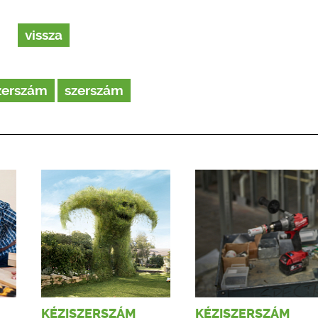
vissza
zerszám
szerszám
KÉZISZERSZÁM
KÉZISZERSZÁM