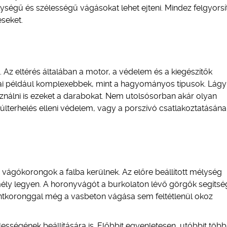
ségű és szélességű vágásokat lehet ejteni. Mindez felgyorsít
éseket.
Az eltérés általában a motor, a védelem és a kiegészítők
sai például komplexebbek, mint a hagyományos típusok. Lágy
nálni is ezeket a darabokat. Nem utolsósorban akár olyan
túlterhelés elleni védelem, vagy a porszívó csatlakoztatásána
 vágókorongok a falba kerülnek. Az előre beállított mélység
mély legyen. A horonyvágót a burkolaton lévő görgők segítsé
ntkoronggal még a vasbeton vágása sem feltétlenül okoz
ességének beállítására is. Előbbit egyenletesen, utóbbit több