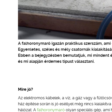
A falhoronymaró igazán praktikus szerszám, ami e
Egyenletes, széles és mély csatornák kialakításá
Ebben a bejegyzésben bemutatjuk, mi mindent é
és mi alapján érdemes típust választani.
Mire jó?
Az elektromos kábelek, a víz, a gáz vagy a fűtőcsöv
ház építése során is jó eséllyel még nincs kialakít
hálózat. A
falhoronymaró
olyan speciális gép, ami 