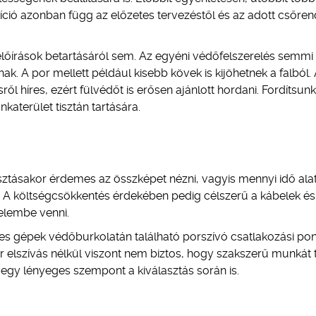
zíció azonban függ az előzetes tervezéstől és az adott csőre
lőírások betartásáról sem. Az egyéni védőfelszerelés semmi
k. A por mellett például kisebb kövek is kijöhetnek a falból.
híres, ezért fülvédőt is erősen ajánlott hordani. Fordítsunk
aterület tisztán tartására.
ztásakor érdemes az összképet nézni, vagyis mennyi idő alat
 A költségcsökkentés érdekében pedig célszerű a kábelek és
yelembe venni.
s gépek védőburkolatán található porszívó csatlakozási pont
r elszívás nélkül viszont nem biztos, hogy szakszerű munkát
 egy lényeges szempont a kiválasztás során is.