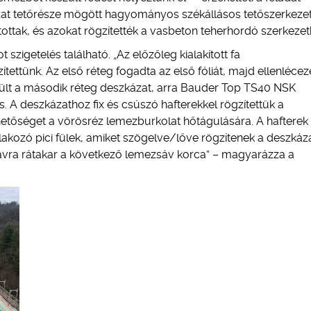
at tetőrésze mögött hagyományos székállásos tetőszerkeze
ottak, és azokat rögzítették a vasbeton teherhordó szerkezet
zigetelés található. „Az előzőleg kialakított fa
ettünk. Az első réteg fogadta az első fóliát, majd ellenlécez
került a második réteg deszkázat, arra Bauder Top TS40 NSK
s. A deszkázathoz fix és csúszó hafterekkel rögzítettük a
ehetőséget a vörösréz lemezburkolat hőtágulására. A hafterek
lakozó pici fülek, amiket szögelve/lőve rögzítenek a deszkáz
sávra rátakar a következő lemezsáv korca” – magyarázza a