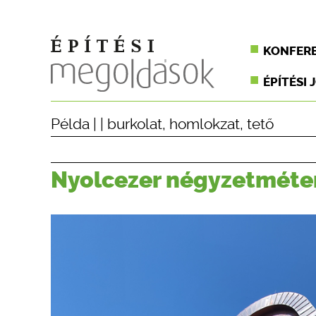
KONFER
ÉPÍTÉSI 
Példa
| |
burkolat
,
homlokzat
,
tető
Nyolcezer négyzetméter