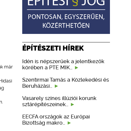
ÉPÍTÉSZETI HÍREK
Idén is népszerűek a jelentkezők
nk már
körében a PTE MIK…
Szentirmai Tamás a Közlekedési és
Hidasi
Beruházási…
dag
Vasarely színes illúziói korunk
n.
sztárépítészeinek…
EECFA országok az Európai
Bizottság makro…