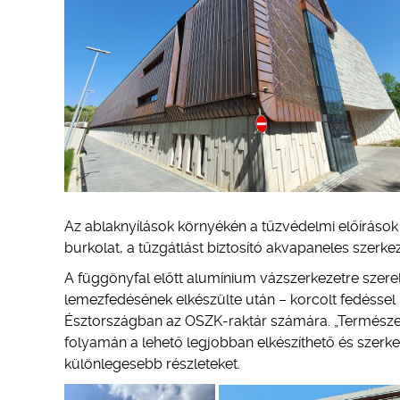
Az ablaknyílások környékén a tűzvédelmi előírások 
burkolat, a tűzgátlást biztosító akvapaneles szerke
A függönyfal előtt alumínium vázszerkezetre szerelt
lemezfedésének elkészülte után – korcolt fedéssel 
Észtországban az OSZK-raktár számára. „Természete
folyamán a lehető legjobban elkészíthető és szer
különlegesebb részleteket.