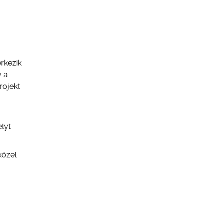
rkezik
y a
rojekt
lyt
közel