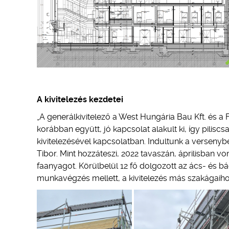
A kivitelezés kezdetei
„A generálkivitelező a West Hungária Bau Kft. és a
korábban együtt, jó kapcsolat alakult ki, így pilis
kivitelezésével kapcsolatban. Indultunk a versenyben,
Tibor. Mint hozzáteszi, 2022 tavaszán, áprilisban von
faanyagot. Körülbelül 12 fő dolgozott az ács- és 
munkavégzés mellett, a kivitelezés más szakágaiho