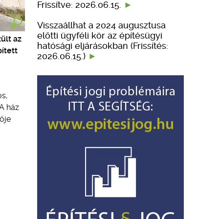
Frissítve: 2026.06.15.
Visszaállhat a 2024 augusztusa
előtti ügyféli kör az építésügyi
ült az
hatósági eljárásokban (Frissítés:
ített
2026.06.15.)
os,
 A ház
lője