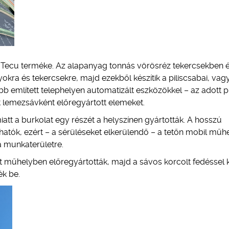
Tecu terméke. Az alapanyag tonnás vörösréz tekercsekben é
lyokra és tekercsekre, majd ezekből készítik a piliscsabai, vag
b említett telephelyen automatizált eszközökkel – az adott p
 lemezsávként előregyártott elemeket.
att a burkolat egy részét a helyszínen gyártották. A hosszú
ók, ezért – a sérüléseket elkerülendő – a tetőn mobil műhe
 a munkaterületre.
it műhelyben előregyártották, majd a sávos korcolt fedéssel 
ék be.