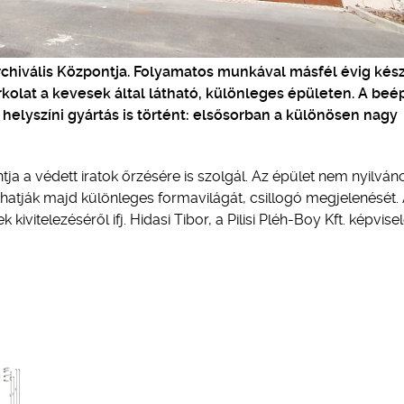
rchivális Központja. Folyamatos munkával másfél évig kész
olat a kevesek által látható, különleges épületen. A beép
helyszíni gyártás is történt: elsősorban a különösen nagy
a a védett iratok őrzésére is szolgál. Az épület nem nyilván
hatják majd különleges formavilágát, csillogó megjelenését.
ivitelezéséről ifj. Hidasi Tibor, a Pilisi Pléh-Boy Kft. képvise