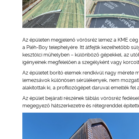
Az épületen megjelenő vörösréz lemez a KME cég 
a Pléh-Boy telephelyére. Itt átfejtik kezelhetőbb sú
kesztölci műhelyben – különböző gépekkel, az utób
igényeinek megfelelően a szegélyként vagy korcolt
Az épületet borító elemek rendkívül nagy mérete mi
lemezsávok különösen sérülékenyek, nem mozgathat
alakítottak ki‚ a profilozógépet daruval emelték fel
Az épület bejárati részének táblás vörösréz fedése
megegyező hátszerkezetre és rétegrenddel épített