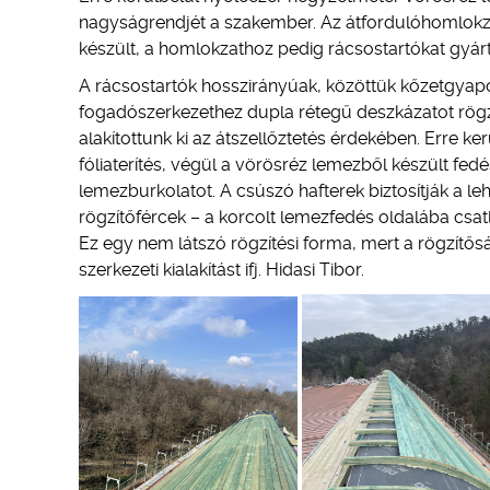
nagyságrendjét a szakember. Az átfordulóhomlokz
készült, a homlokzathoz pedig rácsostartókat gyárt
A rácsostartók hosszirányúak, közöttük kőzetgyapot s
fogadószerkezethez dupla rétegű deszkázatot rögzít
alakítottunk ki az átszellőztetés érdekében. Erre 
fóliaterítés, végül a vörösréz lemezből készült fedé
lemezburkolatot. A csúszó hafterek biztosítják a l
rögzítőfércek – a korcolt lemezfedés oldalába csat
Ez egy nem látszó rögzítési forma, mert a rögzítő
szerkezeti kialakítást ifj. Hidasi Tibor.