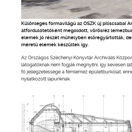
Különleges formavilágú az OSZK új piliscsabai A
átfordulótetőként megoldott, vörösréz lemezburk
elemek jó részét műhelyben előregyártották, de 
méretű elemek készültek így.
Az Országos Széchenyi Könyvtár Archivális Központj
látogatóknak nem fogják megnyitni, így kevesen lát
fő jellegzetessége a fémlemez épületburkolat; ennek k
nyilatkozott lapunknak.