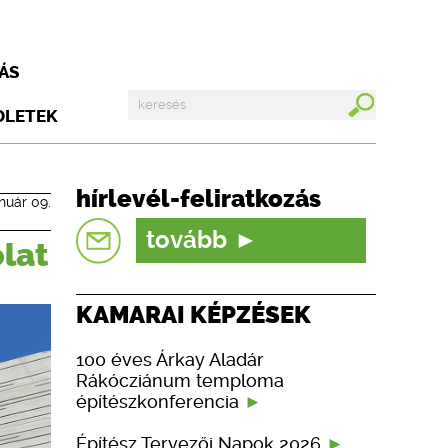
ÁS
DLETEK
hírlevél-feliratkozás
nuár 09.
tovább
lat
KAMARAI KÉPZÉSEK
100 éves Árkay Aladár
Rákócziánum temploma
építészkonferencia
Építész Tervezői Napok 2026