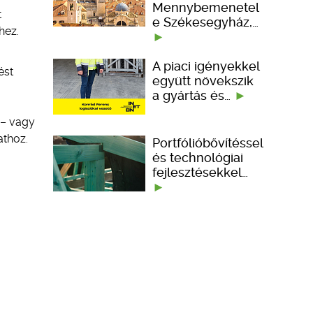
Mennybemenetel
t
e Székesegyház,…
hez.
A piaci igényekkel
ést
együtt növekszik
a gyártás és…
 – vagy
athoz.
Portfólióbővítéssel
és technológiai
fejlesztésekkel…