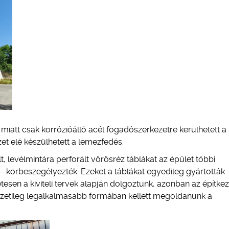
miatt csak korrózióálló acél fogadószerkezetre kerülhetett a
zet elé készülhetett a lemezfedés.
, levélmintára perforált vörösréz táblákat az épület többi
– körbeszegélyezték. Ezeket a táblákat egyedileg gyártották
sen a kiviteli tervek alapján dolgoztunk, azonban az építke
kezetileg legalkalmasabb formában kellett megoldanunk a