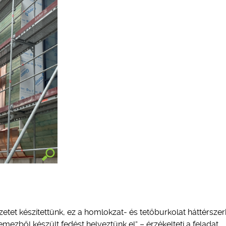
et készítettünk, ez a homlokzat- és tetőburkolat háttérszer
ezből készült fedést helyeztünk el” – érzékelteti a feladat