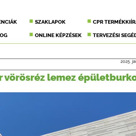
ENCIÁK
SZAKLAPOK
CPR TERMÉKKIÍR
JOG
ONLINE KÉPZÉSEK
TERVEZÉSI SEGÉ
2025. ja
 vörösréz lemez épületburko