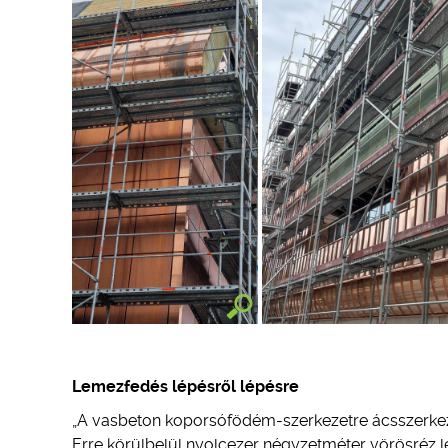
Lemezfedés lépésről lépésre
„A vasbeton koporsófödém-szerkezetre ácsszerkezet
Erre körülbelül nyolcezer négyzetméter vörösréz lem