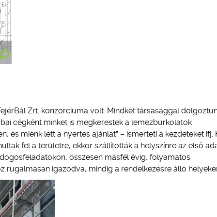
 FejérBál Zrt. konzorciuma volt. Mindkét társasággal dolgoztu
csabai cégként minket is megkerestek a lemezburkolatok
 és miénk lett a nyertes ajánlat” – ismerteti a kezdeteket ifj. 
ultak fel a területre, ekkor szállították a helyszínre az első a
bádogosfeladatokon, összesen másfél évig, folyamatos
z rugalmasan igazodva, mindig a rendelkezésre álló helyeke