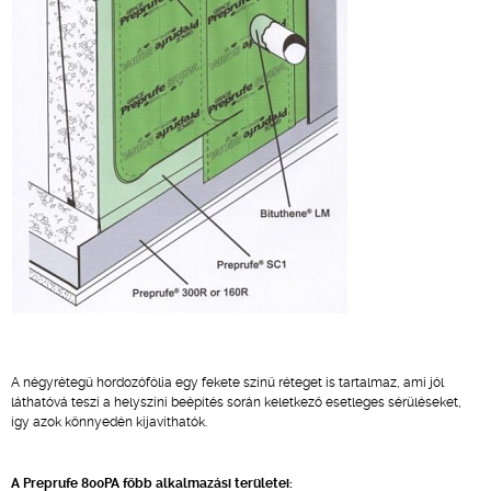
A négyrétegű hordozófólia egy fekete színű réteget is tartalmaz, ami jól
láthatóvá teszi a helyszíni beépítés során keletkező esetleges sérüléseket,
így azok könnyedén kijavíthatók.
A Preprufe 800PA főbb alkalmazási területei: