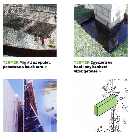
TERMÉK
Míg áll az épület,
TERMÉK
Egyszerű és
porszáraz a belső tere
hatékony kenhető
vízszigetelés