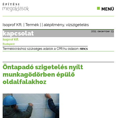
MENÜ
KONFERENCIÁK
Isoprof Kft.
|
Termék
| |
alépítmény
,
vízszigetelés
SZAKLAPOK
2011. december 23.
kapcsolat
Isoprof Kft.
CPR TERMÉKKIÍRÁS
Budapest
Termékkiíráshoz szükséges adatok a CPR.hu oldalon:
nincs
ÉPÍTÉSI JOG
Öntapadó szigetelés nyílt
ONLINE KÉPZÉSEK
munkagödörben épülő
TERVEZÉSI SEGÉDLETEK
oldalfalakhoz