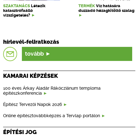
SZAKTANÁCS
Létezik
TERMÉK
Víz hatására
katasztrófaálló
duzzadó hézagkitöltő szalag
vízszigetelés?
hírlevél-feliratkozás
tovább
KAMARAI KÉPZÉSEK
100 éves Árkay Aladár Rákócziánum temploma
építészkonferencia
Építész Tervezői Napok 2026
Online építésztovábbképzés a Tervlap portálon
ÉPÍTÉSI JOG