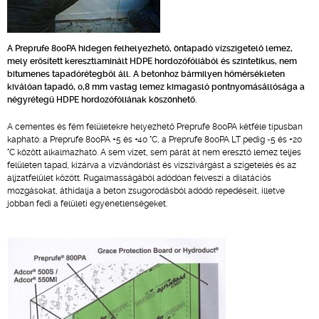
A Preprufe 800PA hidegen felhelyezhető, öntapadó vízszigetelő lemez,
mely erősített keresztlaminált HDPE hordozófóliából és szintetikus, nem
bitumenes tapadórétegből áll. A betonhoz bármilyen hőmérsékleten
kiválóan tapadó, 0,8 mm vastag lemez kimagasló pontnyomásállósága a
négyrétegű HDPE hordozófóliának köszönhető.
A cementes és fém felületekre helyezhető Preprufe 800PA kétféle típusban
kapható: a Preprufe 800PA +5 és +40 °C, a Preprufe 800PA LT pedig -5 és +20
°C között alkalmazható. A sem vizet, sem párát át nem eresztő lemez teljes
felületen tapad, kizárva a vízvándorlást és vízszivárgást a szigetelés és az
aljzatfelület között. Rugalmasságából adódóan felveszi a dilatációs
mozgásokat, áthidalja a beton zsugorodásból adódó repedéseit, illetve
jobban fedi a felületi egyenetlenségeket.