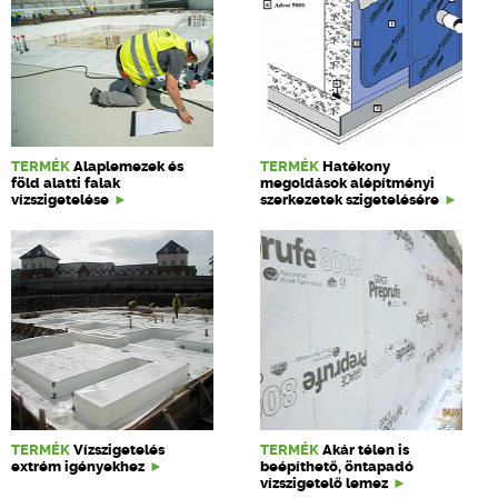
TERMÉK
Alaplemezek és
TERMÉK
Hatékony
föld alatti falak
megoldások alépítményi
vízszigetelése
szerkezetek szigetelésére
TERMÉK
Vízszigetelés
TERMÉK
Akár télen is
extrém igényekhez
beépíthető, öntapadó
vízszigetelő lemez