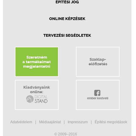
ÉPÍTÉSI JOG
ONLINE KÉPZÉSEK
TERVEZÉSI SEGÉDLETEK
Szeretném
Szaklap-
a termékeimet
előfizetés
megjelentetni
Kiadványaink
online:
ember kedveli
Adatvédelem
Médiaajánlat
Impresszum
Építési megoldások
© 2009–2016