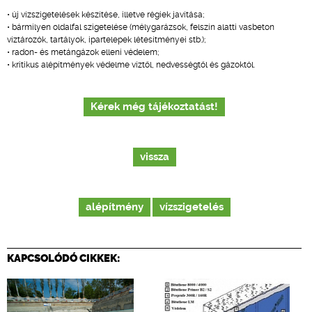
• új vízszigetelések készítése, illetve régiek javítása;
• bármilyen oldalfal szigetelése (mélygarázsok, felszín alatti vasbeton
víztározók, tartályok, ipartelepek létesítményei stb.);
• radon- és metángázok elleni védelem;
• kritikus alépítmények védelme víztől, nedvességtől és gázoktól.
Kérek még tájékoztatást!
vissza
alépítmény
vízszigetelés
KAPCSOLÓDÓ CIKKEK: