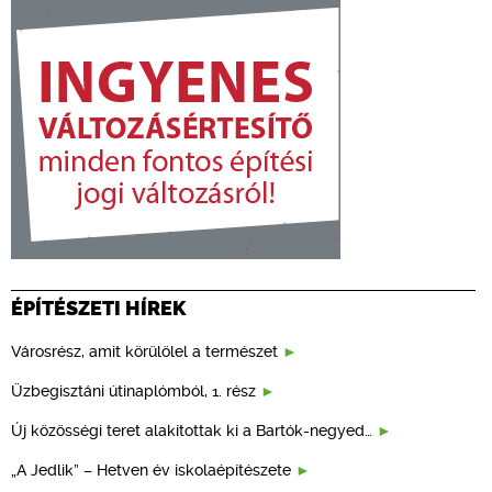
ÉPÍTÉSZETI HÍREK
Városrész, amit körülölel a természet
Üzbegisztáni útinaplómból, 1. rész
Új közösségi teret alakítottak ki a Bartók-negyed…
„A Jedlik” – Hetven év iskolaépítészete