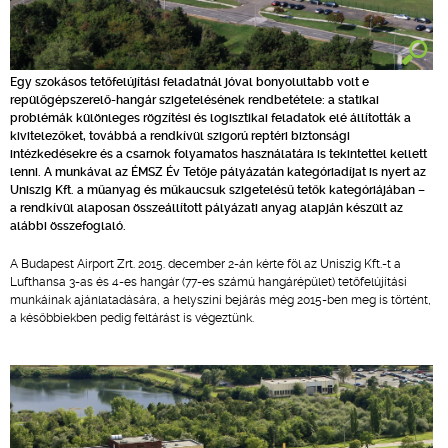
Egy szokásos tetőfelújítási feladatnál jóval bonyolultabb volt e
repülőgépszerelő-hangár szigetelésének rendbetétele: a statikai
problémák különleges rögzítési és logisztikai feladatok elé állították a
kivitelezőket, továbbá a rendkívül szigorú reptéri biztonsági
intézkedésekre és a csarnok folyamatos használatára is tekintettel kellett
lenni. A munkával az ÉMSZ Év Tetője pályázatán kategóriadíjat is nyert az
Uniszig Kft. a műanyag és műkaucsuk szigetelésű tetők kategóriájában –
a rendkívül alaposan összeállított pályázati anyag alapján készült az
alábbi összefoglaló.
A Budapest Airport Zrt. 2015. december 2-án kérte föl az Uniszig Kft.-t a
Lufthansa 3-as és 4-es hangár (77-es számú hangárépület) tetőfelújítási
munkáinak ajánlatadására, a helyszíni bejárás még 2015-ben meg is történt,
a későbbiekben pedig feltárást is végeztünk.