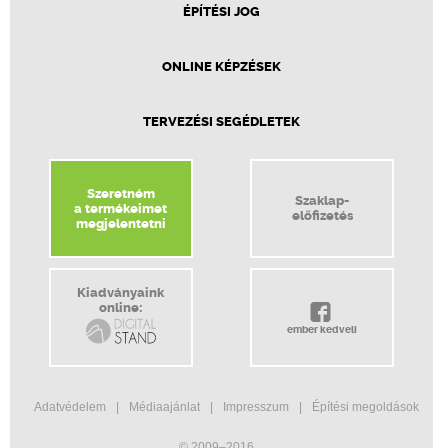
ÉPÍTÉSI JOG
ONLINE KÉPZÉSEK
TERVEZÉSI SEGÉDLETEK
Szeretném
Szaklap-
a termékeimet
előfizetés
megjelentetni
Kiadványaink
online:
ember kedveli
Adatvédelem
Médiaajánlat
Impresszum
Építési megoldások
© 2009–2016