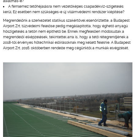
alkalmas-e?
A fémlemez tetőhéjalásra nem vezetőképes csapadékvíz-szigetelés
kerül. Ez esetben nem szükséges-e új villámvédelmi rendszer kiépítése?
Megrendelőnk a szerkezetet statikus szakértővel ellenőriztette, a Budapest
Airport Zrt. tűzvédelmi felelőse pedig megállapította, hogy éghető anyagú
hőszigetelés a tetőn nem építhető be. Ennek megfelelően módosultak a
megrendelői elképzelések, tekintettel arra is, hogy a tető rétegrendjének a
2018-tól érvényes hőtechnikai előírásoknak meg kellett felelnie. A Budapest
Airport Zrt. 2016. októberben rendelte meg cégünktől a munkák elvégzését.