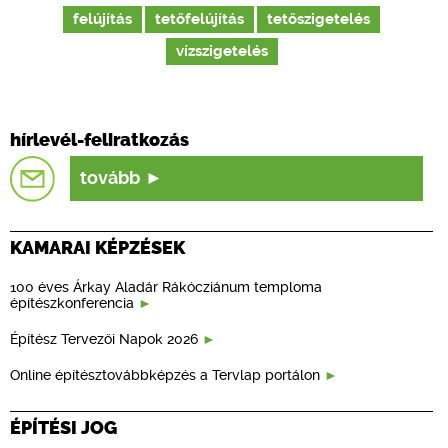
felújítás
tetőfelújítás
tetőszigetelés
vízszigetelés
hírlevél-feliratkozás
tovább
KAMARAI KÉPZÉSEK
100 éves Árkay Aladár Rákócziánum temploma
építészkonferencia
Építész Tervezői Napok 2026
Online építésztovábbképzés a Tervlap portálon
ÉPÍTÉSI JOG