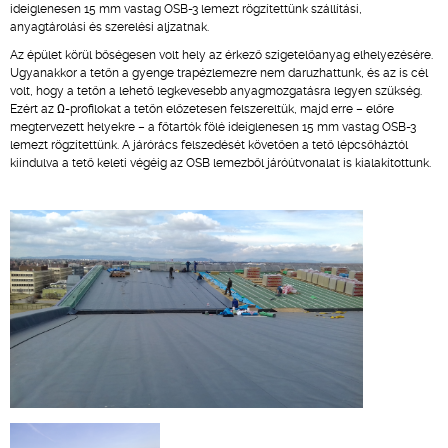
ideiglenesen 15 mm vastag OSB-3 lemezt rögzítettünk szállítási,
anyagtárolási és szerelési aljzatnak.
Az épület körül bőségesen volt hely az érkező szigetelőanyag elhelyezésére.
Ugyanakkor a tetőn a gyenge trapézlemezre nem daruzhattunk, és az is cél
volt, hogy a tetőn a lehető legkevesebb anyagmozgatásra legyen szükség.
Ezért az Ω-profilokat a tetőn előzetesen felszereltük, majd erre – előre
megtervezett helyekre – a főtartók fölé ideiglenesen 15 mm vastag OSB-3
lemezt rögzítettünk. A járórács felszedését követően a tető lépcsőháztól
kiindulva a tető keleti végéig az OSB lemezből járóútvonalat is kialakítottunk.