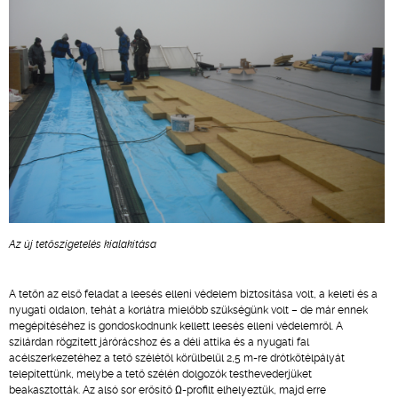
Az új tetőszigetelés kialakítása
A tetőn az első feladat a leesés elleni védelem biztosítása volt, a keleti és a
nyugati oldalon, tehát a korlátra mielőbb szükségünk volt – de már ennek
megépítéséhez is gondoskodnunk kellett leesés elleni védelemről. A
szilárdan rögzített járórácshoz és a déli attika és a nyugati fal
acélszerkezetéhez a tető szélétől körülbelül 2,5 m-re drótkötélpályát
telepítettünk, melybe a tető szélén dolgozók testhevederjüket
beakasztották. Az alsó sor erősítő Ω-profilt elhelyeztük, majd erre