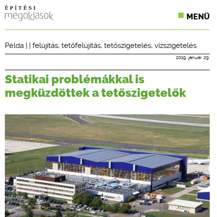
MENÜ
KONFERENCIÁK
Példa
| |
felújítás
,
tetőfelújítás
,
tetőszigetelés
,
vízszigetelés
SZAKLAPOK
2019. január 29.
Statikai problémákkal is
CPR TERMÉKKIÍRÁS
megküzdöttek a tetőszigetelők
ÉPÍTÉSI JOG
ONLINE KÉPZÉSEK
TERVEZÉSI SEGÉDLETEK