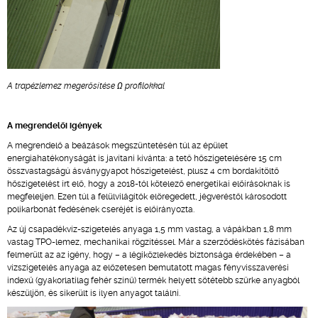
A trapézlemez megerősítése Ω profilokkal
A megrendelői igények
A megrendelő a beázások megszüntetésén túl az épület
energiahatékonyságát is javítani kívánta: a tető hőszigetelésére 15 cm
összvastagságú ásványgyapot hőszigetelést, plusz 4 cm bordakitöltő
hőszigetelést írt elő, hogy a 2018-tól kötelező energetikai előírásoknak is
megfeleljen. Ezen túl a felülvilágítók elöregedett, jégveréstől károsodott
polikarbonát fedésének cseréjét is előirányozta.
Az új csapadékvíz-szigetelés anyaga 1,5 mm vastag, a vápákban 1,8 mm
vastag TPO-lemez, mechanikai rögzítéssel. Már a szerződéskötés fázisában
felmerült az az igény, hogy – a légiközlekedés biztonsága érdekében – a
vízszigetelés anyaga az előzetesen bemutatott magas fényvisszaverési
indexű (gyakorlatilag fehér színű) termék helyett sötétebb szürke anyagból
készüljön, és sikerült is ilyen anyagot találni.