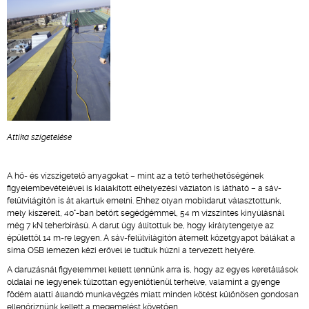
Attika szigetelése
A hő- és vízszigetelő anyagokat – mint az a tető terhelhetőségének
figyelembevételével is kialakított elhelyezési vázlaton is látható – a sáv-
felülvilágítón is át akartuk emelni. Ehhez olyan mobildarut választottunk,
mely kiszerelt, 40°-ban betört segédgémmel, 54 m vízszintes kinyúlásnál
még 7 kN teherbírású. A darut úgy állítottuk be, hogy királytengelye az
épülettől 14 m-re legyen. A sáv-felülvilágítón átemelt kőzetgyapot bálákat a
sima OSB lemezen kézi erővel le tudtuk húzni a tervezett helyére.
A daruzásnál figyelemmel kellett lennünk arra is, hogy az egyes keretállások
oldalai ne legyenek túlzottan egyenlőtlenül terhelve, valamint a gyenge
födém alatti állandó munkavégzés miatt minden kötést különösen gondosan
ellenőriznünk kellett a megemelést követően.