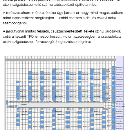
elleni szigetelésbe kellő számú tetőszellőzőt építtetünk be.
A tető szélteherre méretezésekor úgy jártunk el, hogy mind magastetőként,
mind lapostetőként megfeleljen – utóbbi esetben a déli és északi oldal
szempontjából.
A járóútvonal mintás felületű, csúszásmentesített, fekete színű, járósávok
céljára készült TPO lemezből készült, 50 cm szélességben, a csapadékvíz
elleni szigeteléshez forrólevegős hegesztéssel rögzítve.