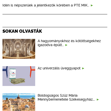
Idén is népszerűek a jelentkezők körében a PTE MIK…
SOKAN OLVASTÁK
A hagyományokhoz és kötöttségekhez
igazodva épült…
Az univerzális üveggyapot
Boldogságos Szűz Mária
Mennybemenetele Székesegyház,…