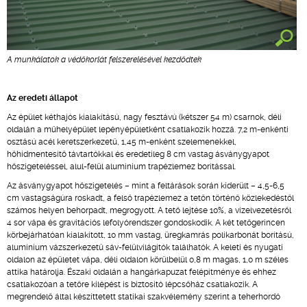
A munkálatok a védőkorlát felszerelésével kezdődtek
Az eredeti állapot
Az épület kéthajós kialakítású, nagy fesztávú (kétszer 54 m) csarnok, déli
oldalán a műhelyépület lepényépületként csatlakozik hozzá. 7,2 m-enkénti
osztású acél keretszerkezetű, 1,45 m-enként szelemenekkel,
hőhídmentesítő távtartókkal és eredetileg 8 cm vastag ásványgyapot
hőszigeteléssel, alul-felül alumínium trapézlemez borítással.
Az ásványgyapot hőszigetelés – mint a feltárások során kiderült – 4,5-6,5
cm vastagságúra roskadt, a felső trapézlemez a tetőn történő közlekedéstől
számos helyen behorpadt, megrogyott. A tető lejtése 10%, a vízelvezetésről
4 sor vápa és gravitációs lefolyórendszer gondoskodik. A két tetőgerincen
körbejárhatóan kialakított, 10 mm vastag, üregkamrás polikarbonát borítású,
alumínium vázszerkezetű sáv-felülvilágítók találhatók. A keleti és nyugati
oldalon az épületet vápa, déli oldalon körülbelül 0,8 m magas, 1,0 m széles
attika határolja. Északi oldalán a hangárkapuzat felépítménye és ehhez
csatlakozóan a tetőre kilépést is biztosító lépcsőház csatlakozik. A
megrendelő által készíttetett statikai szakvélemény szerint a teherhordó