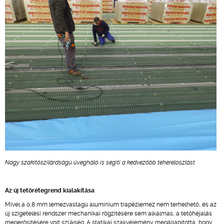
Nagy szakítószilárdságú üvegháló is segíti a kedvezőbb tehereloszlást
Az új tetőrétegrend kialakítása
Mivel a 0,8 mm lemezvastagú alumínium trapézlemez nem terhelhető, és az
új szigetelési rendszer mechanikai rögzítésére sem alkalmas, a tetőhéjalás
megerősítésére volt szükség. A statikai szakvélemény megállapította, hogy