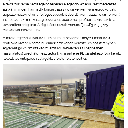
a távtartók terhelhetősége bőségesen elegendő. Az erősítést méretezés
alapján minden harmadik bordán, azaz 90 cm-enként (a megrogyott alu
trapézlemezeknél és a felfogócsúcsoknál bordánként, azaz 30 cm-enként)
1,0, illetve 1,25 mm vastag bevonatos acéllemez profillal alakítottuk ki, a
távtartókhoz rögzítve. A rögzítésre rozsdamentes Ejot JF3-2-5,5×25
csavarokat használtunk.
A tetőrétegrend súlyát az alumínium trapézlemez helyett tehát az Ω-
profilokra kívántuk terhelni, ennek érdekében kereszt- és hosszirányban
egyaránt 50 kN/m szakítószilárdságú (általában az útépítésben
használatos) üveghálót feszítettünk ki, majd erre PE párafékező fólia került,
kétoldalas öntapadó szalagokkal felületfolytonosítva.