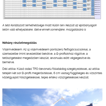
A tető korlátozott terhelhetősége miatt külön terv készült az építőanyagok
tetőn való elhelyezésére, illetve ennek sorrendjére, mozgatására is
Néhány részletmegoldás
Villámvédelem: Az új villámvédelem pontszerű felfogócsúcsokkal, a
szerkezetbe (mint levezetőbe) bekötve, a Ω-profilokhoz rögzítve, a
tetőszigetelést megelőzően készült, levonulás előtt véglegesítve és
bemérve.
Déli attika: Külső oldali TPO-bevonatú fóliabádog szegélyezéssel, az attika
tetején két sor Ω-profil megerősítéssel, 6 cm vastag függőleges és vízszintes
kőzetgyapot hőszigeteléssel, teljes értékű vízszigeteléssel készült.