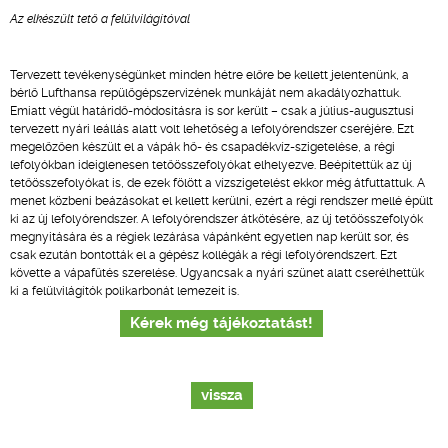
Az elkészült tető a felülvilágítóval
Tervezett tevékenységünket minden hétre előre be kellett jelentenünk, a
bérlő Lufthansa repülőgépszervizének munkáját nem akadályozhattuk.
Emiatt végül határidő-módosításra is sor került – csak a július-augusztusi
tervezett nyári leállás alatt volt lehetőség a lefolyórendszer cseréjére. Ezt
megelőzően készült el a vápák hő- és csapadékvíz-szigetelése, a régi
lefolyókban ideiglenesen tetőösszefolyókat elhelyezve. Beépítettük az új
tetőösszefolyókat is, de ezek fölött a vízszigetelést ekkor még átfuttattuk. A
menet közbeni beázásokat el kellett kerülni, ezért a régi rendszer mellé épült
ki az új lefolyórendszer. A lefolyórendszer átkötésére, az új tetőösszefolyók
megnyitására és a régiek lezárása vápánként egyetlen nap került sor, és
csak ezután bontották el a gépész kollégák a régi lefolyórendszert. Ezt
követte a vápafűtés szerelése. Ugyancsak a nyári szünet alatt cserélhettük
ki a felülvilágítók polikarbonát lemezeit is.
Kérek még tájékoztatást!
vissza