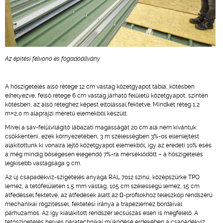
Az építési felvonó és fogadóállvány
A hőszigetelés alsó rétege 12 cm vastag kőzetgyapot tábla, kötésben
elhelyezve, felső rétege 6 cm vastag járható felületű kőzetgyapot, szintén
kötésben, az alsó réteghez képest eltolással fektetve. Mindkét réteg 1,2
m×2,0 m alaprajzi méretű elemekből készült.
Mivel a sáv-felülvilágító lábazati magasságát 20 cm alá nem kívántuk
csökkenteni, ezek környezetében, 3 m szélességben 3%-os ellenlejtést
alakítottunk ki vonalra lejtő kőzetgyapot elemekből, így az eredeti 10% esés
a még mindig bőségesen elegendő 7%-ra mérséklődött – a hőszigetelés
legkisebb vastagsága 9 cm.
Az új csapadékvíz-szigetelés anyaga RAL 7012 színű, középszürke TPO
lemez, a tetőfelületen 1,5 mm vastag, 105 cm szélességű lemez, 15 cm
átfedéssel fektetve, az átfedések alatt az Ω-profilokhoz teleszkóp rendszerű
mechanikai rögzítéssel, fektetési iránya a trapézlemez bordáival
párhuzamos. Az így kialakított rendszer lecsúszás ellen is megfelelő. A
tetőszigetelés helyes páratechnikai működése érdekében a csapadékvíz