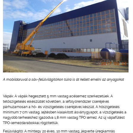
A mobildaruval a sáv-felülvilágítókon túlra is át kellett emelni az anyagokat
Vápák: A vápák hegesztett 5 mm vastag acéllemez szerkezetűek. A
tetőszigetelés elkészültét követően, a lefolyórendszer cseréjével
párhuzamosan a hő- és vízszigetelés cseréjével készült. A hőszigetelés
minimum 7 cm vastag, lejtésben kialakított ásványgyapot, a vízszigetelés a
nagyobb terheléshez igazodva 1,8 mm vastag TPO lemez. Az új vápafűtést
TPO-lemezdarabokkal rögzítettük.
Felülvilágító: A mintegy 20 éves, 10 mm vastag, jégverte üregkamrás