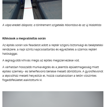
A vápa eredeti állapota, a tönkrement szigetelés kibontása és az új kialakítás
Kihívások a megvalósítás során
Az építés során sok feladatot adott a reptér szigorú biztonsági és beléptetési
rendszere, a napi szintű kapcsolattartás és egyeztetés a számos reptéri
hatósággal.
A legnagyobb kihívás mégis az építés megszervezése volt.
A várhatóan hosszabb munkavégzés és a jelentős épületmagasság miatt
építési személy- és teherfelvonó bérlése mellett döntöttünk. A gyorsfelvonót
a lépcsőház mellett helyeztük el, hozzá csatlakozóan a tetőn vízszintes
fogadófelületet alakítottunk ki.