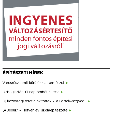
ÉPÍTÉSZETI HÍREK
Városrész, amit körülölel a természet
Üzbegisztáni útinaplómból, 1. rész
Új közösségi teret alakítottak ki a Bartók-negyed…
„A Jedlik” – Hetven év iskolaépítészete