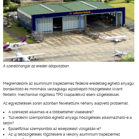
A szerelőhangár az eredeti állapotában
Megrendelőnk az alumínium trapézlemez fedésre eredetileg éghető anyagú
bordakitöltő és minimális vastagságú aljzatképző hőszigetelést kívánt
fektetni, mechanikai rögzítésű TPO csapadékvíz elleni szigeteléssel.
Az egyeztetések során azonban felvetettünk néhány alapvető problémát:
A szerkezet alkalmas-e a többletteher viselésére?
Tűzvédelmi szempontból éghető anyagú hőszigetelés alkalmazható-e a
tetőn?
Épületfizikai szempontból az elképzelést vizsgálták-e?
Az új tetőszigetelés rögzítésére a vékony alumínium trapézlemez