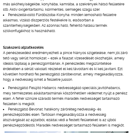
más lakóhelyiségekbe, konyhába, kamrába, a szekrények hátsó felületére
stb. Aktív oxigéntartalmú, klórmentes, semleges szagú szer.
Penészeltávolító Fürdőszoba-Konyha: minden lemosható felületre
alkalmas, vízálló diszperziós festékekre is, elsősorban a
szaniterhelyiségekben. Az azonnal ható, fehérítő hatású termék
szilikonfugákhoz is használható.
Szakszerű aljzatkezelés
A penészesedést eredményezheti a pince hiányos szigetelése, nem jól záró
tető vagy sérült homlokzat – ezek a falazat vizesedését okozhatják, amely
ideális táptalaj a penészgombának. A penészedés megszüntetése
érdekében a sérült vakolati részeket el kell távolítani és ki kell javítani. Ezt
követően hordható fel penészgátló záróbevonat, amely megakadályozza,
hogy a nedvesség ismét a felületre jusson.
Penészgátló Felújító Habarcs: nedvességálló speciális javítóhabarcs,
mely természetes alkálitartalmának köszönhetően védelmet nyújt a penész
ellen. A fehér színűre száradó termék maradék nedvességet tartalmazó
felületen is megköt.
Penészgátló Bevonat: hatékony záróréteg nedvesség- és
penészképződés ellen. Tartósan megakadályozza a nedvesség
átszivárgását az aljzatból, ezáltal védi a festett felületeket is az újbóli
penészképződéstől. Maradék nedvességet tartalmazó felületen is megköt.