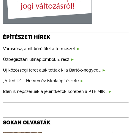
ÉPÍTÉSZETI HÍREK
Városrész, amit körülölel a természet
Üzbegisztáni útinaplómból, 1. rész
Új közösségi teret alakítottak ki a Bartók-negyed…
„A Jedlik” – Hetven év iskolaépítészete
Idén is népszerűek a jelentkezők körében a PTE MIK…
SOKAN OLVASTÁK