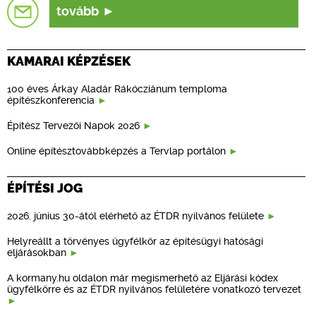
tovább
KAMARAI KÉPZÉSEK
100 éves Árkay Aladár Rákócziánum temploma
építészkonferencia
Építész Tervezői Napok 2026
Online építésztovábbképzés a Tervlap portálon
ÉPÍTÉSI JOG
2026. június 30-ától elérhető az ÉTDR nyilvános felülete
Helyreállt a törvényes ügyfélkör az építésügyi hatósági
eljárásokban
A kormany.hu oldalon már megismerhető az Eljárási kódex
ügyfélkörre és az ÉTDR nyilvános felületére vonatkozó tervezet