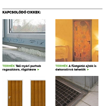
KAPCSOLÓDÓ CIKKEK:
TERMÉK
Téli-nyári purhab
TERMÉK
A füstgátló ajtók is
ragasztásra, rögzítésre
dekoratívvá tehetők