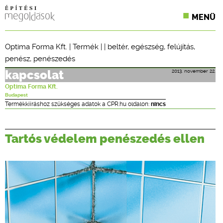
MENÜ
KONFERENCIÁK
Optima Forma Kft.
|
Termék
| |
beltér
,
egészség
,
felújítás
,
penész
,
penészedés
SZAKLAPOK
2013. november 22.
kapcsolat
CPR TERMÉKKIÍRÁS
Optima Forma Kft.
Budapest
ÉPÍTÉSI JOG
Termékkiíráshoz szükséges adatok a CPR.hu oldalon:
nincs
ONLINE KÉPZÉSEK
Tartós védelem penészedés ellen
TERVEZÉSI SEGÉDLETEK