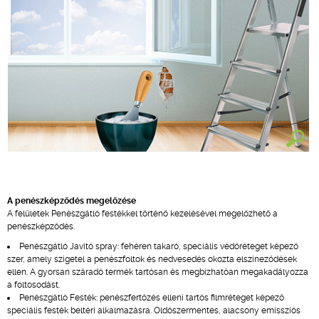
A penészképződés megelőzése
A felületek Penészgátló festékkel történő kezelésével megelőzhető a
penészképződés.
Penészgátló Javító spray: fehéren takaró, speciális védőréteget képező
szer, amely szigetel a penészfoltok és nedvesedés okozta elszíneződések
ellen. A gyorsan száradó termék tartósan és megbízhatóan megakadályozza
a foltosodást.
Penészgátló Festék: penészfertőzés elleni tartós filmréteget képező
speciális festék beltéri alkalmazásra. Oldószermentes, alacsony emissziós