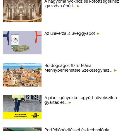
A hagyományokhoz és kötöttségekhez
igazodva épült…
Az univerzális üveggyapot
Boldogságos Szűz Mária
Mennybemenetele Székesegyház,…
A piaci igényekkel együtt növekszik a
gyártás és…
Portfólióbővítéssel és technológiai