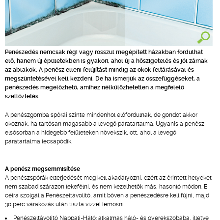
Penészedés nemcsak régi vagy rosszul megépített házakban fordulhat
elő, hanem új épületekben is gyakori, ahol új a hőszigetelés és jól zárnak
az ablakok. A penész elleni felújítást mindig az okok feltárásával és
megszüntetésével kell kezdeni. De ha ismerjük az összefüggéseket, a
penészedés megelőzhető, amihez nélkülözhetetlen a megfelelő
szellőztetés.
A penészgomba spórái szinte mindenhol előfordulnak, de gondot akkor
okoznak, ha tartósan magasabb a levegő páratartalma. Ugyanis a penész
elsősorban a hidegebb felületeken növekszik, ott, ahol a levegő
páratartalma lecsapódik.
A penész megsemmisítése
A penészspórák elterjedését meg kell akadályozni, ezért az érintett helyeket
nem szabad szárazon lekefélni, és nem kezelhetők más, hasonló módon. E
célra szolgál a Penészeltávolító, amit bőven a penészedésre kell fújni, majd
30 perc várakozás után tiszta vízzel lemosni.
Penészeltávolító Nappali-Háló: alkalmas háló- és gyerekszobába, illetve