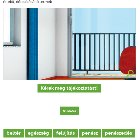
értékű, dörzsölésálló termék.
Kérek még tájékoztatást!
vissza
beltér
egészség
felújítás
penész
penészedés