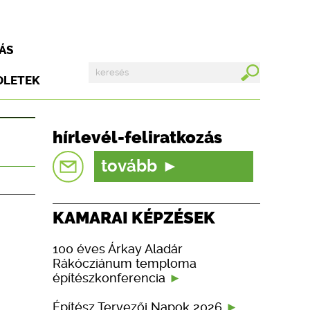
ÁS
DLETEK
hírlevél-feliratkozás
tovább
KAMARAI KÉPZÉSEK
100 éves Árkay Aladár
Rákócziánum temploma
építészkonferencia
Építész Tervezői Napok 2026