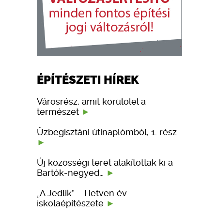
ÉPÍTÉSZETI HÍREK
Városrész, amit körülölel a
természet
Üzbegisztáni útinaplómból, 1. rész
Új közösségi teret alakítottak ki a
Bartók-negyed…
„A Jedlik” – Hetven év
iskolaépítészete