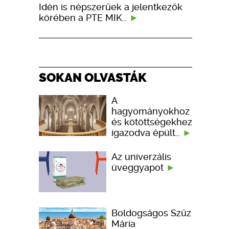
Idén is népszerűek a jelentkezők
körében a PTE MIK…
SOKAN OLVASTÁK
A
hagyományokhoz
és kötöttségekhez
igazodva épült…
Az univerzális
üveggyapot
Boldogságos Szűz
Mária