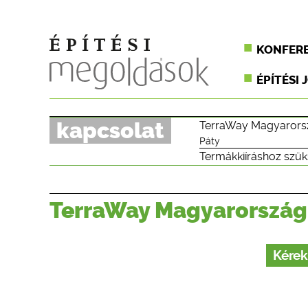
KONFER
ÉPÍTÉSI 
kapcsolat
TerraWay Magyarorsz
Páty
Termákkiíráshoz szük
TerraWay Magyarország 
Kérek