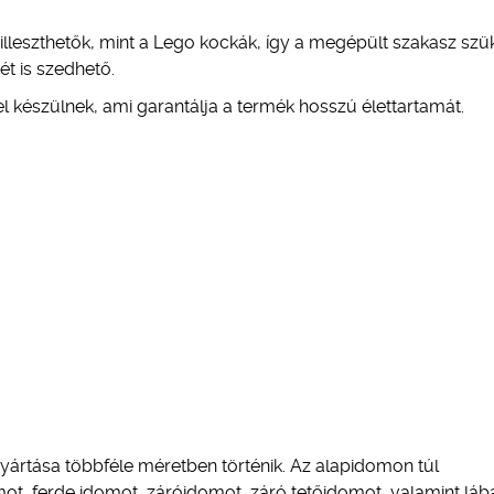
lleszthetők, mint a Lego kockák, így a megépült szakasz sz
t is szedhető.
készülnek, ami garantálja a termék hosszú élettartamát.
yártása többféle méretben történik. Az alapidomon túl
t, ferde idomot, záróidomot, záró tetőidomot, valamint lába