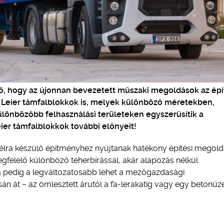
ő, hogy az újonnan bevezetett műszaki megoldások az ép
 a Leier támfalblokkok is, melyek különböző méretekben,
különbözőbb felhasználási területeken egyszerűsítik a
ier támfalblokkok további előnyeit!
célra készülő építményhez nyújtanak hatékony építési megold
felelő különböző teherbírással, akár alapozás nélkül
ja pedig a legváltozatosabb lehet a mezőgazdasági
sán át – az ömlesztett árutól a fa-lerakatig vagy egy betonü