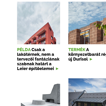
PÉLDA
Csak a
TERMÉK
A
lakótérnek, nem a
környezetbarát ré
tervezői fantáziának
új Durisol
szabnak határt a
Leier építőelemei