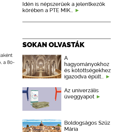
Idén is népszerűek a jelentkezők
körében a PTE MIK…
SOKAN OLVASTÁK
jaként
A
, a 80-
hagyományokhoz
és kötöttségekhez
igazodva épült…
Az univerzális
üveggyapot
Boldogságos Szűz
Mária