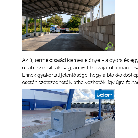
Az új termékcsalád kiemelt előnye – a gyors és eg
újrahasznosíthatóság, amivel hozzájárul a manapsá
Ennek gyakorlati jelentősége, hogy a blokkokból é
esetén szétszedhetők, áthelyezhetők, így újra felha