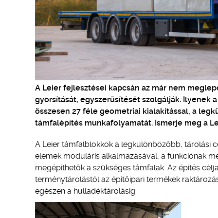
A Leier fejlesztései kapcsán az már nem meglep
gyorsítását, egyszerűsítését szolgálják. Ilyenek
összesen 27 féle geometriai kialakítással, a leg
támfalépítés munkafolyamatát. Ismerje meg a Le
A Leier támfalblokkok a legkülönbözőbb, tárolási 
elemek moduláris alkalmazásával, a funkciónak meg
megépíthetők a szükséges támfalak. Az építés cél
terménytárolástól az építőipari termékek raktározá
egészen a hulladéktárolásig.