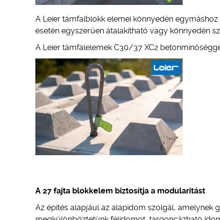
A Leier támfalblokk elemei könnyedén egymáshoz i
esetén egyszerűen átalakítható vagy könnyedén szé
A Leier támfalelemek C30/37 XC2 betonminőséggel 
A 27 fajta blokkelem biztosítja a modularitást
Az építés alapjául az alapidom szolgál, amelynek g
megkülönböztetünk félidomot, targoncázható idomo