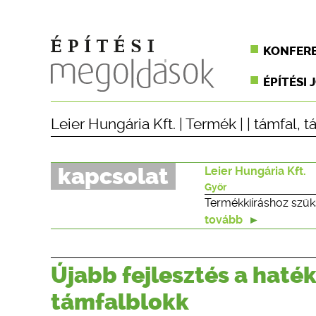
KONFER
ÉPÍTÉSI 
Leier Hungária Kft.
|
Termék
| |
támfal
,
t
kapcsolat
Leier Hungária Kft.
Győr
Termékkiíráshoz szük
tovább
Újabb fejlesztés a haték
támfalblokk