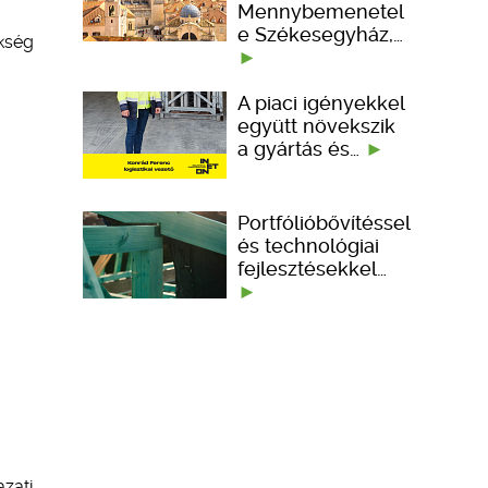
Mennybemenetel
e Székesegyház,…
ükség
A piaci igényekkel
együtt növekszik
a gyártás és…
Portfólióbővítéssel
és technológiai
fejlesztésekkel…
zati