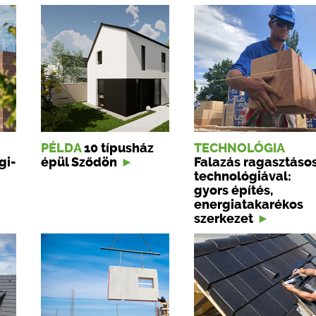
PÉLDA
10 típusház
TECHNOLÓGIA
gi-
épül Sződön
Falazás ragasztáso
technológiával:
gyors építés,
energiatakarékos
szerkezet