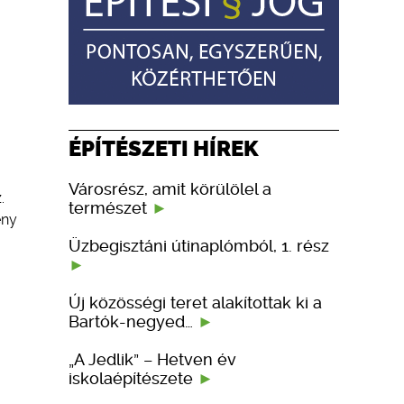
ÉPÍTÉSZETI HÍREK
Városrész, amit körülölel a
.
természet
ény
Üzbegisztáni útinaplómból, 1. rész
Új közösségi teret alakítottak ki a
Bartók-negyed…
„A Jedlik” – Hetven év
iskolaépítészete