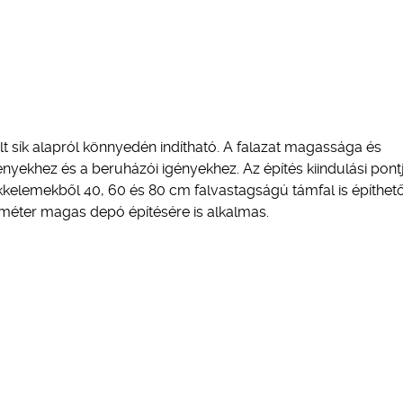
lt sík alapról könnyedén indítható. A falazat magassága és
ekhez és a beruházói igényekhez. Az építés kiindulási pont
elemekből 40, 60 és 80 cm falvastagságú támfal is építhető
 méter magas depó építésére is alkalmas.