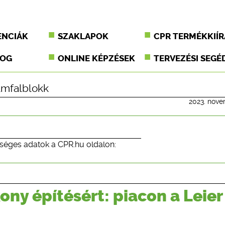
ENCIÁK
SZAKLAPOK
CPR TERMÉKKIÍR
JOG
ONLINE KÉPZÉSEK
TERVEZÉSI SEGÉ
ámfalblokk
2023. nove
séges adatok a CPR.hu oldalon:
ony építésért: piacon a Leier