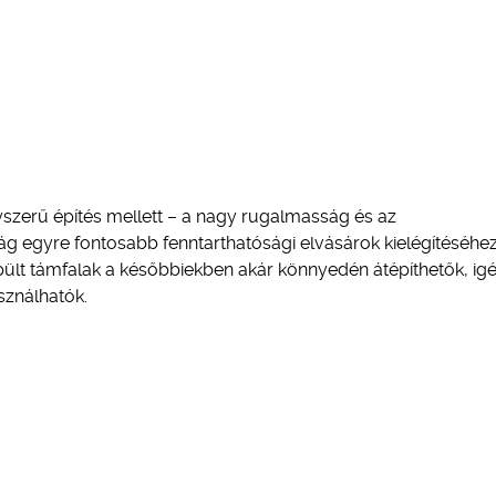
yszerű építés mellett – a nagy rugalmasság és az
g egyre fontosabb fenntarthatósági elvásárok kielégítéséhez
pült támfalak a későbbiekben akár könnyedén átépíthetők, ig
sználhatók.