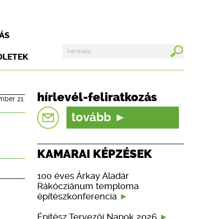
ÁS
DLETEK
hírlevél-feliratkozás
mber 21.
tovább
KAMARAI KÉPZÉSEK
100 éves Árkay Aladár
Rákócziánum temploma
építészkonferencia
Építész Tervezői Napok 2026