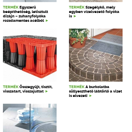
TERMÉK
Egyszerű
TERMÉK
Szegélykő, mely
beépíthetőség, letisztult
egyben vízelvezető folyóka
dizájn – zuhanyfolyóka
is
rozsdamentes acélból
TERMÉK
Összegyűjt, tisztít,
TERMÉK
A burkolatba
visszatart, visszajuttat
süllyeszthető lábtörlő a vizet
is elvezeti