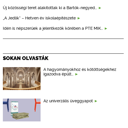
Új közösségi teret alakítottak ki a Bartók-negyed…
„A Jedlik” – Hetven év iskolaépítészete
Idén is népszerűek a jelentkezők körében a PTE MIK…
SOKAN OLVASTÁK
A hagyományokhoz és kötöttségekhez
igazodva épült…
Az univerzális üveggyapot