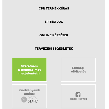
CPR TERMÉKKIÍRÁS
ÉPÍTÉSI JOG
ONLINE KÉPZÉSEK
TERVEZÉSI SEGÉDLETEK
Szeretném
Szaklap-
a termékeimet
előfizetés
megjelentetni
Kiadványaink
online:
ember kedveli