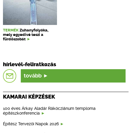
TERMÉK
Zuhanyfolyóka,
mely egyedivé teszi a
fürdőszobát
hírlevél-feliratkozás
tovább
KAMARAI KÉPZÉSEK
100 éves Árkay Aladár Rákócziánum temploma
építészkonferencia
Építész Tervezői Napok 2026