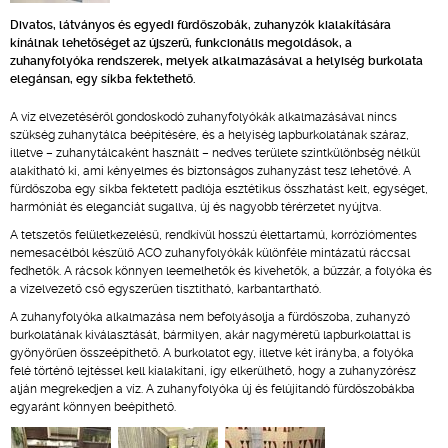
Divatos, látványos és egyedi fürdőszobák, zuhanyzók kialakítására
kínálnak lehetőséget az újszerű, funkcionális megoldások, a
zuhanyfolyóka rendszerek, melyek alkalmazásával a helyiség burkolata
elegánsan, egy síkba fektethető.
A víz elvezetéséről gondoskodó zuhanyfolyókák alkalmazásával nincs
szükség zuhanytálca beépítésére, és a helyiség lapburkolatának száraz,
illetve – zuhanytálcaként használt – nedves területe szintkülönbség nélkül
alakítható ki, ami kényelmes és biztonságos zuhanyzást tesz lehetővé. A
fürdőszoba egy síkba fektetett padlója esztétikus összhatást kelt, egységet,
harmóniát és eleganciát sugallva, új és nagyobb térérzetet nyújtva.
A tetszetős felületkezelésű, rendkívül hosszú élettartamú, korróziómentes
nemesacélból készülő ACO zuhanyfolyókák különféle mintázatú ráccsal
fedhetők. A rácsok könnyen leemelhetők és kivehetők, a bűzzár, a folyóka és
a vízelvezető cső egyszerűen tisztítható, karbantartható.
A zuhanyfolyóka alkalmazása nem befolyásolja a fürdőszoba, zuhanyzó
burkolatának kiválasztását, bármilyen, akár nagyméretű lapburkolattal is
gyönyörűen összeépíthető. A burkolatot egy, illetve két irányba, a folyóka
felé történő lejtéssel kell kialakítani, így elkerülhető, hogy a zuhanyzórész
alján megrekedjen a víz. A zuhanyfolyóka új és felújítandó fürdőszobákba
egyaránt könnyen beépíthető.