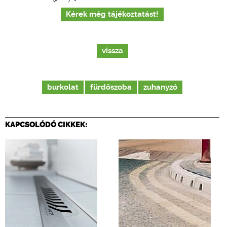
Kérek még tájékoztatást!
vissza
burkolat
fürdőszoba
zuhanyzó
KAPCSOLÓDÓ CIKKEK: