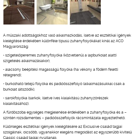
A műszaki adottságokhoz való alkalmazkodás, illetve az esztétikai igények
kielégítése érdekében különféle típusú zuhanyfolyókákat kínál az ACO
Magyarország:
• szigetelőperemes zuhanyfolyóka (közvetlenül a lapburkolat alatti
szigetelés alkalmazásakor);
• alacsony beépítési magasságú folyóka (ha vékony a födém feletti
rétegrend);
• burkolható tetejű folyóka és padlóösszefolyó (alkalmazásukkal csak a
burkolat látszódik);
• sarokfolyóka (sarkok, illetve íves kialakítású zuhanyzórészek
kialakításához).
A fürdőszoba egységes megjelenése érdekében a zuhanyfolyóka és a –
szintén rozsdamentes – padlóösszefolyók rácsmintázata egyeztethető.
Különleges esztétikai igények kielégítésére az Exclusive család tagjai
szolgálnak, olcsóbb, ugyanakkor elegáns megoldást az egyszerűbb kivitelű
Classic család tagjai nyújtanak.