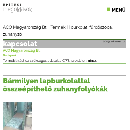
MENÜ
KONFERENCIÁK
ACO Magyarország Bt.
|
Termék
| |
burkolat
,
fürdőszoba
,
zuhanyzó
SZAKLAPOK
2009. október 14.
kapcsolat
CPR TERMÉKKIÍRÁS
ACO Magyarország Bt.
Budapest
ÉPÍTÉSI JOG
Termékkiíráshoz szükséges adatok a CPR.hu oldalon:
nincs
ONLINE KÉPZÉSEK
Bármilyen lapburkolattal
TERVEZÉSI SEGÉDLETEK
összeépíthető zuhanyfolyókák