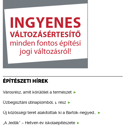
ÉPÍTÉSZETI HÍREK
Városrész, amit körülölel a természet
Üzbegisztáni útinaplómból, 1. rész
Új közösségi teret alakítottak ki a Bartók-negyed…
„A Jedlik” – Hetven év iskolaépítészete