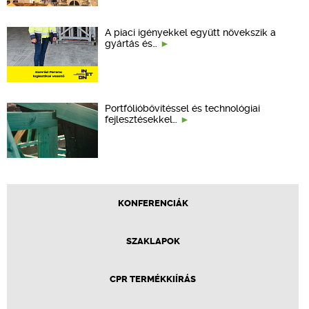
A piaci igényekkel együtt növekszik a
gyártás és…
Portfólióbővítéssel és technológiai
fejlesztésekkel…
KONFERENCIÁK
SZAKLAPOK
CPR TERMÉKKIÍRÁS