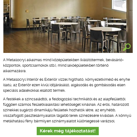
A Metallocryl alkalmas mind középületekben (kiállítótermek, bevásárló-
központok, sportcsarnokok stb.), mind lakóépületekben történő
alkalmazásra.
A Metallocryl Interiör és Exteriör vízzel hígítható, környezetkímélő és enyhe
illatú, az Exteriör ezen kívül időjárásálló, algásodás és gombásodás ellen
speciális adalékokkal ellátott termék.
A festékek a színcsaládtól, a feldolgozási technikától és az alapfelülettől
függően számos felületkialakítási lehetőséget kínálnak. Az erős, határozott
színekkel sugárzó dinamikájú felületek hozhatók létre, az enyhébb,
visszafogott pasztellárnyalatok tágabb terek színezésére kiválóak. A könnyű
metálhatású fény bármilyen színárnyalatot különlegessé varázsol.
Kérek még tájékoztatást!