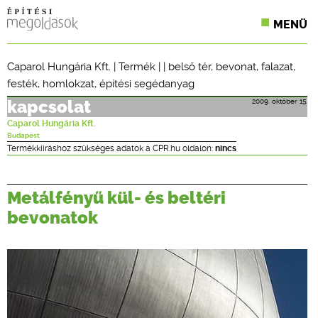
MENÜ
KONFERENCIÁK
Caparol Hungária Kft.
|
Termék
| |
belső tér
,
bevonat
,
falazat
,
festék
,
homlokzat
,
építési segédanyag
SZAKLAPOK
2009. október 15.
kapcsolat
CPR TERMÉKKIÍRÁS
Caparol Hungária Kft.
Budapest
ÉPÍTÉSI JOG
Termékkiíráshoz szükséges adatok a CPR.hu oldalon:
nincs
ONLINE KÉPZÉSEK
Metálfényű kül- és beltéri
TERVEZÉSI SEGÉDLETEK
bevonatok