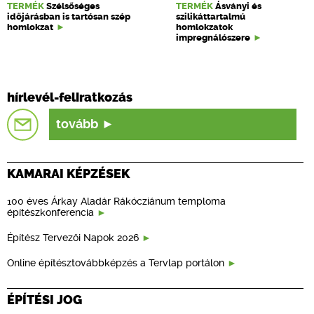
TERMÉK
Szélsőséges
TERMÉK
Ásványi és
időjárásban is tartósan szép
szilikáttartalmú
homlokzat
homlokzatok
impregnálószere
hírlevél-feliratkozás
tovább
KAMARAI KÉPZÉSEK
100 éves Árkay Aladár Rákócziánum temploma
építészkonferencia
Építész Tervezői Napok 2026
Online építésztovábbképzés a Tervlap portálon
ÉPÍTÉSI JOG