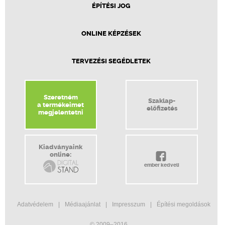
ÉPÍTÉSI JOG
ONLINE KÉPZÉSEK
TERVEZÉSI SEGÉDLETEK
Szeretném
Szaklap-
a termékeimet
előfizetés
megjelentetni
Kiadványaink
online:
ember kedveli
Adatvédelem
Médiaajánlat
Impresszum
Építési megoldások
© 2009–2016