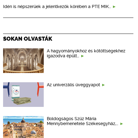
Idén is népszerűek a jelentkezők körében a PTE MIK…
SOKAN OLVASTÁK
A hagyományokhoz és kötöttségekhez
igazodva épült…
Az univerzális üveggyapot
Boldogságos Szűz Mária
Mennybemenetele Székesegyház,…