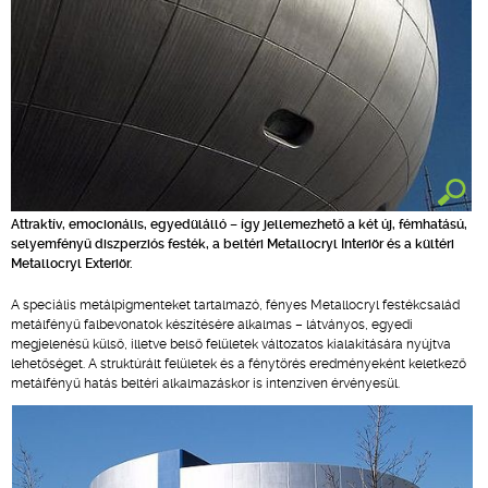
Attraktív, emocionális, egyedülálló – így jellemezhető a két új, fémhatású,
selyemfényű diszperziós festék, a beltéri Metallocryl Interiör és a kültéri
Metallocryl Exteriör.
A speciális metálpigmenteket tartalmazó, fényes Metallocryl festékcsalád
metálfényű falbevonatok készítésére alkalmas – látványos, egyedi
megjelenésű külső, illetve belső felületek változatos kialakítására nyújtva
lehetőséget. A struktúrált felületek és a fénytörés eredményeként keletkező
metálfényű hatás beltéri alkalmazáskor is intenzíven érvényesül.