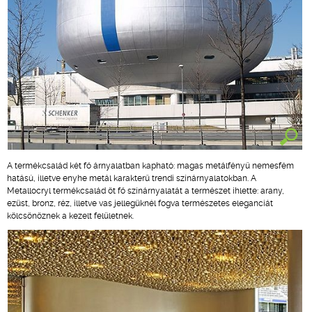
A termékcsalád két fő árnyalatban kapható: magas metálfényű nemesfém
hatású, illetve enyhe metál karakterű trendi színárnyalatokban. A
Metallocryl termékcsalád öt fő színárnyalatát a természet ihlette: arany,
ezüst, bronz, réz, illetve vas jellegüknél fogva természetes eleganciát
kölcsönöznek a kezelt felületnek.