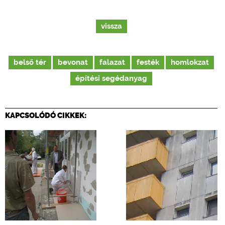
vissza
belső tér
bevonat
falazat
festék
homlokzat
építési segédanyag
KAPCSOLÓDÓ CIKKEK: