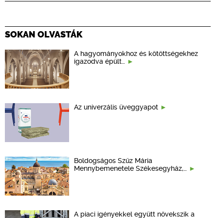
SOKAN OLVASTÁK
A hagyományokhoz és kötöttségekhez
igazodva épült…
Az univerzális üveggyapot
Boldogságos Szűz Mária
Mennybemenetele Székesegyház,…
A piaci igényekkel együtt növekszik a