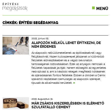
MENÜ
KONFERENCIÁK
CÍMKÉK: ÉPÍTÉSI SEGÉDANYAG
SZAKLAPOK
2025. június 05.
CPR TERMÉKKIÍRÁS
ALAPOZÓK NÉLKÜL LEHET ÉPÍTKEZNI, DE
NEM ÉRDEMES
ÉPÍTÉSI JOG
Az alapozók nélkülözhetetlenek az építkezéseknél vagy
felújításoknál, hiszen kulcsszerepet játszanak a különböző
felületek előkészítésében és a végső bevonatok
ONLINE KÉPZÉSEK
tartósságának biztosításában. Ezek az anyagok nemcsak a
felületek tapadását javítják, hanem elősegítik az egyenletes
nedvszívást is, ami a későbbi rétegek megfelelő kötésének
TERVEZÉSI SEGÉDLETEK
és száradásának fontos feltétele. Ebben a cikkben a Cemix
szakértői részletesen bemutatják az alapozók szerepét,
típusait és alkalmazási területeit.
2015. augusztus 31.
MÁR ZSÁKOS KISZERELÉSBEN IS ELÉRHETŐ
SZULFÁTÁLLÓ CEMENT