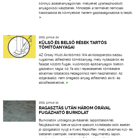
könnyű adalékanyagoknak, melyeket újrahasznosított
anyagokból készítenek. Mindezek a terméket nemcsak
kiadósabbá és könnyebbé, hanem gazdaságosabbá is teszik.
2011. június 24.
KÜLSŐ ÉS BELSŐ RÉSEK TARTÓS
TÖMÍTŐANYAGAI
AZ Orbay Multi Akriltömítő WA akrildiszperziós bázisú
rugalmas, átfesthető tömítőanyag, mely nyílászárók és
falazat közötti fugák, különböző építőanyagok (beton,
gázbeton, tégla, kő, fa stb.) repedéseinek tömítésére
alkalmas (dilatációs hézagokhoz nem használható). Az
időjárásálló, nem öregedő anyag átfesthető akril- és
alkidfestékekkel.
2011. június 14.
RAGASZTÁS UTÁN HÁROM ÓRÁVAL
FUGÁZHATÓ BURKOLAT
Burkolatok utólagos javításánál, lappótlásoknál,
felújításoknál, illetve szűkre szabott kivitelezési idők esetén
jó szolgálatot nyújt a Kvarc Rapidflex, mely alkalmas kül- és
beltéren csempék, kerámialapok, nagyméretű lapok,