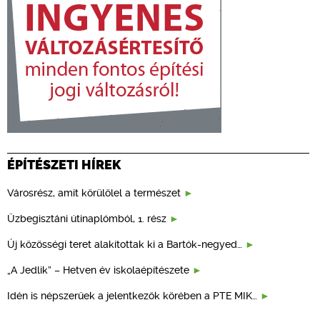
ÉPÍTÉSZETI HÍREK
Városrész, amit körülölel a természet
Üzbegisztáni útinaplómból, 1. rész
Új közösségi teret alakítottak ki a Bartók-negyed…
„A Jedlik” – Hetven év iskolaépítészete
Idén is népszerűek a jelentkezők körében a PTE MIK…