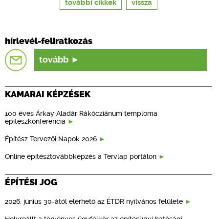
további cikkek
vissza
hírlevél-feliratkozás
tovább
KAMARAI KÉPZÉSEK
100 éves Árkay Aladár Rákócziánum temploma
építészkonferencia
Építész Tervezői Napok 2026
Online építésztovábbképzés a Tervlap portálon
ÉPÍTÉSI JOG
2026. június 30-ától elérhető az ÉTDR nyilvános felülete
Helyreállt a törvényes ügyfélkör az építésügyi hatósági