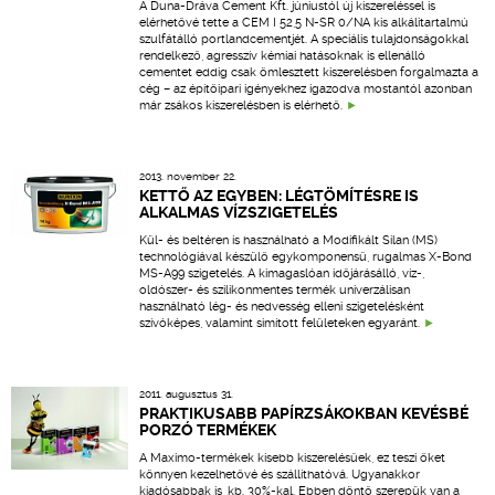
A Duna-Dráva Cement Kft. júniustól új kiszereléssel is
elérhetővé tette a CEM I 52,5 N-SR 0/NA kis alkálitartalmú
szulfátálló portlandcementjét. A speciális tulajdonságokkal
rendelkező, agresszív kémiai hatásoknak is ellenálló
cementet eddig csak ömlesztett kiszerelésben forgalmazta a
cég – az építőipari igényekhez igazodva mostantól azonban
már zsákos kiszerelésben is elérhető.
2013. november 22.
KETTŐ AZ EGYBEN: LÉGTÖMÍTÉSRE IS
ALKALMAS VÍZSZIGETELÉS
Kül- és beltéren is használható a Modifikált Silan (MS)
technológiával készülő egykomponensű, rugalmas X-Bond
MS-A99 szigetelés. A kimagaslóan időjárásálló, víz-,
oldószer- és szilikonmentes termék univerzálisan
használható lég- és nedvesség elleni szigetelésként
szívóképes, valamint simított felületeken egyaránt.
2011. augusztus 31.
PRAKTIKUSABB PAPÍRZSÁKOKBAN KEVÉSBÉ
PORZÓ TERMÉKEK
A Maximo-termékek kisebb kiszerelésűek, ez teszi őket
könnyen kezelhetővé és szállíthatóvá. Ugyanakkor
kiadósabbak is, kb. 30%-kal. Ebben döntő szerepük van a