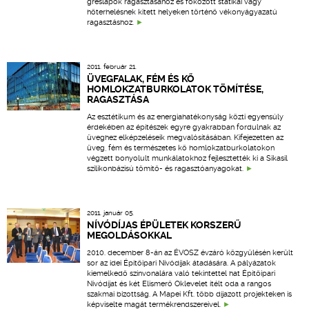
greslapok ragasztásához és fokozott statikai vagy
hőterhelésnek kitett helyeken történő vékonyágyazatú
ragasztáshoz.
2011. február 21.
ÜVEGFALAK, FÉM ÉS KŐ
HOMLOKZATBURKOLATOK TÖMÍTÉSE,
RAGASZTÁSA
Az esztétikum és az energiahatékonyság közti egyensúly
érdekében az építészek egyre gyakrabban fordulnak az
üveghez elképzeléseik megvalósításában. Kifejezetten az
üveg, fém és természetes kő homlokzatburkolatokon
végzett bonyolult munkálatokhoz fejlesztették ki a Sikasil
szilikonbázisú tömítő- és ragasztóanyagokat.
2011. január 05.
NÍVÓDÍJAS ÉPÜLETEK KORSZERŰ
MEGOLDÁSOKKAL
2010. december 8-án az ÉVOSZ évzáró közgyűlésén került
sor az idei Építőipari Nívódíjak átadására. A pályázatok
kiemelkedő színvonalára való tekintettel hat Építőipari
Nívódíjat és két Elismerő Oklevelet ítélt oda a rangos
szakmai bizottság. A Mapei Kft. több díjazott projekteken is
képviselte magát termékrendszereivel.