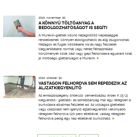
2010. november 30.
A KÖNNYŰ TÖLTŐANYAG A
BEDOLGOZHATÓSÁGOT IS SEGÍTI
A Murexin-glettek kitűnő hézagkitöltő képességgel
rendelkeznek, könnyen eldolgozhatók és alig zsugorodnak.
Hézagok és fugák kitöltésére, kis és nagy felületek
kiegyenlítésére, normál vagy nehéz felhasználási
körülmények közé, kézi vagy gépi felhordásra egyaránt kínál
jó minőségű glettanyagot a Murexin.
2010. október 30.
VASTAGON FELHORDVA SEM REPEDEZIK AZ
ALJZATKIEGYENLÍTŐ
Az emissziószegény, önterülő, cementbázisú Ardex K 15 Új
kiegyenlítő-, glettelő- és szintezőanyag már egy rétegben is
burkolásra alkalmas felületet ad. Az utólagos glettelést
vagy csiszolást nem igénylő aljzatkiegyenlítő vékonyabb
rétegben felhordva 120 perc elteltével, vastag rétegben
felhordva pedig egy nap elteltével burkolható.