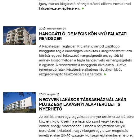
igény esetén, kiegészítő hőszigeteléssel ellátva, homlokzati
falszerkezetek építésére is.
2018. november 14.
HANGGÁTLÓ, DE MÉGIS KÖNNYŰ FALAZATI
RENDSZER
A Pápateszéri Téglaipari Kft. által gyártott ZajStopp
hanggátló tégla különleges kialakítású üregrendszerét laza
kötésű, egyedi fejlesztésű hangszigetelő anyag tölt ki,
aminek köszönhetően a tégla hangelnyelő és hangszigetelő
is egyben. A rendszerhez a hanggátló elválasztó-, illetve
teherhordó falak készítésére alkalmas téglákon kívül
rezgéscsillapító falazóhabarcs is tartozik.
2018. május 17.
NEGYVENLAKÁSOS TÁRSASHÁZNÁL AKÁR
PLUSZ EGY LAKÁSNYI ALAPTERÜLET IS
NYERHETŐ
Az építőiparban egyre gyakrabban nyer értelmet az idő pénz
közhely, különösen, ha a határidő szorít vagy kevés az
ember, ahogy mostanában. Ebben a helyzetben melyik
beruházót, kivitelezőt hagy hidegen egy olyan megoldás,
amellyel akár 20-30 százalék költségmegtakarítás érhető el,