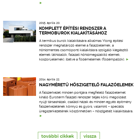
2015. április 20.
KOMPLETT ÉPÍTÉSI RENDSZER A
TERMOBUROK KIALAKÍTÁSÁHOZ
A termikus burok kialakítására alkalmas Ytong építési
rendszer meghatározó elemei a falazóelemek, a
hőhídmentes csomóponti kialakításra szolgáló kiegészítő
elemek (áthidalók, falazati hőhídmegszakító elemek,
koszorúelemek), illetve a födémelemek (födémpallók).
2014. április 22.
NAGYMÉRETŰ HŐSZIGETELŐ FALAZÓELEMEK
A falszerkezet minden pontjára megfelelő falazóelemet
kínáló Euroterm falazati rendszer teljes körű megoldást
nyújt társasházak, családi házak és minden egyéb építmény
falszerkezetének könnyű és gyors, valamint – speciális
üregszerkezetének köszönhetően – hőszigetelt kialakítására.
további cikkek
vissza