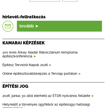
hírlevél-feliratkozás
tovább
KAMARAI KÉPZÉSEK
100 éves Árkay Aladár Rákócziánum temploma
építészkonferencia
Építész Tervezői Napok 2026
Online építésztovábbképzés a Tervlap portálon
ÉPÍTÉSI JOG
2026. június 30-ától elérhető az ÉTDR nyilvános felülete
Helyreállt a törvényes ügyfélkör az építésügyi hatósági