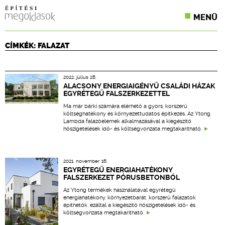
MENÜ
KONFERENCIÁK
CÍMKÉK: FALAZAT
SZAKLAPOK
2022. július 28.
CPR TERMÉKKIÍRÁS
ALACSONY ENERGIAIGÉNYŰ CSALÁDI HÁZAK
EGYRÉTEGŰ FALSZERKEZETTEL
ÉPÍTÉSI JOG
Ma már bárki számára elérhető a gyors, korszerű,
költséghatékony és környezettudatos építkezés. Az Ytong
Lambda falazóelemek alkalmazásával a kiegészítő
ONLINE KÉPZÉSEK
hőszigetelések idő- és költségvonzata megtakarítható.
TERVEZÉSI SEGÉDLETEK
2021. november 16.
EGYRÉTEGŰ ENERGIAHATÉKONY
FALSZERKEZET PÓRUSBETONBÓL
Az Ytong termékek használatával egyrétegű
energiahatékony, környezetbarát, korszerű falazatok
építhetők, ezáltal a kiegészítő hőszigetelések idő- és
költségvonzata megtakarítható.