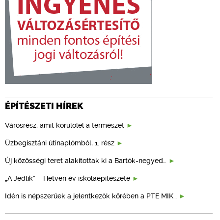
ÉPÍTÉSZETI HÍREK
Városrész, amit körülölel a természet
Üzbegisztáni útinaplómból, 1. rész
Új közösségi teret alakítottak ki a Bartók-negyed…
„A Jedlik” – Hetven év iskolaépítészete
Idén is népszerűek a jelentkezők körében a PTE MIK…