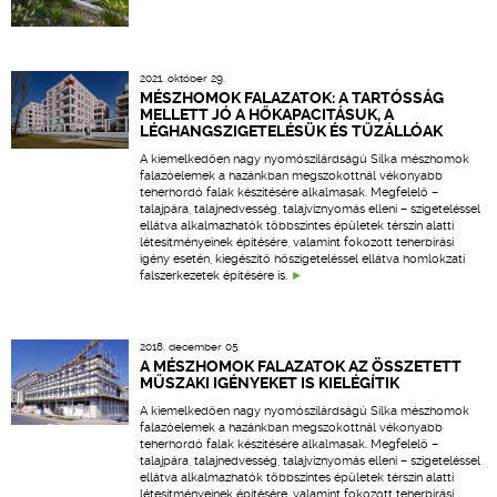
2021. október 29.
MÉSZHOMOK FALAZATOK: A TARTÓSSÁG
MELLETT JÓ A HŐKAPACITÁSUK, A
LÉGHANGSZIGETELÉSÜK ÉS TŰZÁLLÓAK
A kiemelkedően nagy nyomószilárdságú Silka mészhomok
falazóelemek a hazánkban megszokottnál vékonyabb
teherhordó falak készítésére alkalmasak. Megfelelő –
talajpára, talajnedvesség, talajvíznyomás elleni – szigeteléssel
ellátva alkalmazhatók többszintes épületek térszín alatti
létesítményeinek építésére, valamint fokozott teherbírási
igény esetén, kiegészítő hőszigeteléssel ellátva homlokzati
falszerkezetek építésére is.
2018. december 05.
A MÉSZHOMOK FALAZATOK AZ ÖSSZETETT
MŰSZAKI IGÉNYEKET IS KIELÉGÍTIK
A kiemelkedően nagy nyomószilárdságú Silka mészhomok
falazóelemek a hazánkban megszokottnál vékonyabb
teherhordó falak készítésére alkalmasak. Megfelelő –
talajpára, talajnedvesség, talajvíznyomás elleni – szigeteléssel
ellátva alkalmazhatók többszintes épületek térszín alatti
létesítményeinek építésére, valamint fokozott teherbírási