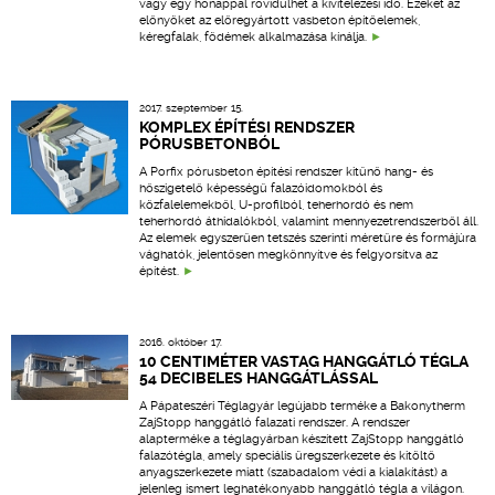
vagy egy hónappal rövidülhet a kivitelezési idő. Ezeket az
előnyöket az előregyártott vasbeton építőelemek,
kéregfalak, födémek alkalmazása kínálja.
2017. szeptember 15.
KOMPLEX ÉPÍTÉSI RENDSZER
PÓRUSBETONBÓL
A Porfix pórusbeton építési rendszer kitűnő hang- és
hőszigetelő képességű falazóidomokból és
közfalelemekből, U-profilból, teherhordó és nem
teherhordó áthidalókból, valamint mennyezetrendszerből áll.
Az elemek egyszerűen tetszés szerinti méretűre és formájúra
vághatók, jelentősen megkönnyítve és felgyorsítva az
építést.
2016. október 17.
10 CENTIMÉTER VASTAG HANGGÁTLÓ TÉGLA
54 DECIBELES HANGGÁTLÁSSAL
A Pápateszéri Téglagyár legújabb terméke a Bakonytherm
ZajStopp hanggátló falazati rendszer. A rendszer
alapterméke a téglagyárban készített ZajStopp hanggátló
falazótégla, amely speciális üregszerkezete és kitöltő
anyagszerkezete miatt (szabadalom védi a kialakítást) a
jelenleg ismert leghatékonyabb hanggátló tégla a világon.