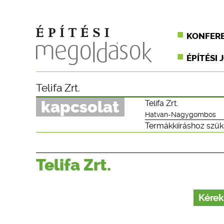
KONFER
ÉPÍTÉSI 
Telifa Zrt.
kapcsolat
Telifa Zrt.
Hatvan-Nagygombos
Termákkiíráshoz szük
Telifa Zrt.
Kérek