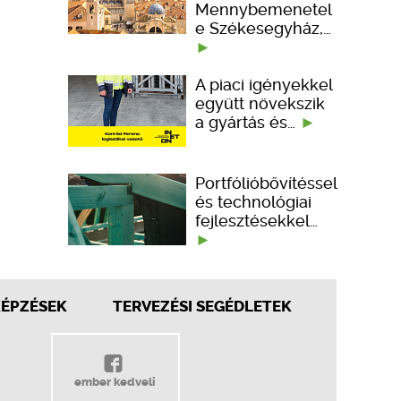
Mennybemenetel
e Székesegyház,…
A piaci igényekkel
együtt növekszik
a gyártás és…
Portfólióbővítéssel
és technológiai
fejlesztésekkel…
KÉPZÉSEK
TERVEZÉSI SEGÉDLETEK
ember kedveli