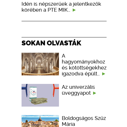
Idén is népszerűek a jelentkezők
körében a PTE MIK…
SOKAN OLVASTÁK
A
hagyományokhoz
és kötöttségekhez
igazodva épült…
Az univerzális
üveggyapot
Boldogságos Szűz
Mária