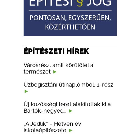
ÉPÍTÉSZETI HÍREK
Városrész, amit körülölel a
természet
Üzbegisztáni útinaplómból, 1. rész
Új közösségi teret alakítottak ki a
Bartók-negyed…
„A Jedlik” – Hetven év
iskolaépítészete