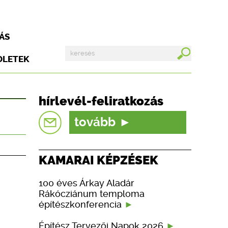
ÁS
DLETEK
hírlevél-feliratkozás
tovább
KAMARAI KÉPZÉSEK
100 éves Árkay Aladár
Rákócziánum temploma
építészkonferencia
Építész Tervezői Napok 2026