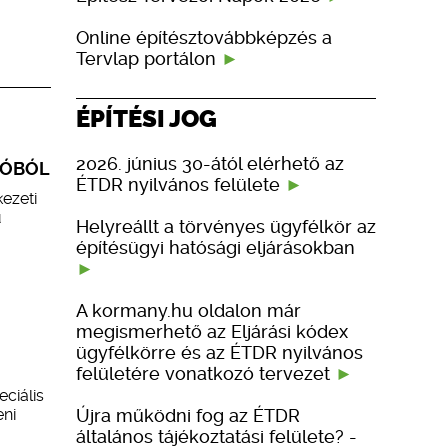
Online építésztovábbképzés a
Tervlap portálon
ÉPÍTÉSI JOG
2026. június 30-ától elérhető az
LÓBÓL
ÉTDR nyilvános felülete
kezeti
ú
Helyreállt a törvényes ügyfélkör az
építésügyi hatósági eljárásokban
A kormany.hu oldalon már
megismerhető az Eljárási kódex
ügyfélkörre és az ÉTDR nyilvános
felületére vonatkozó tervezet
ciális
Újra működni fog az ÉTDR
eni
általános tájékoztatási felülete? -