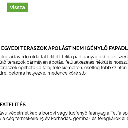
vissza
S EGYEDI TERASZOK ÁPOLÁST NEM IGÉNYLŐ FAPAD
lógiai favédő oldattal telített Telifa padlóanyagokból és szer
lő teraszok bármilyen ápolás, felületkezelés nélkül is hossz
teraszok építhetők a talaj fölé kiemelten, esetleg több szinten
dre, betonra helyezve, medence köré stb.
ATELÍTÉS
vú védelmet kap a borovi vagy lucfenyő faanyag a Telifa spe
gy a cég termékeire 15 év korhadás, gomba- és féregkárok ell