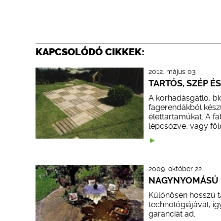
KAPCSOLÓDÓ CIKKEK:
2012. május 03.
TARTÓS, SZÉP É
A korhadásgátló, bio
fagerendákból készü
élettartamúkat. A fa
lépcsőzve, vagy föl
2009. október 22.
NAGYNYOMÁSÚ F
Különösen hosszú tá
technológiájával, í
garanciát ad.