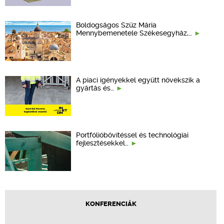
Boldogságos Szűz Mária
Mennybemenetele Székesegyház,…
A piaci igényekkel együtt növekszik a
gyártás és…
Portfólióbővítéssel és technológiai
fejlesztésekkel…
KONFERENCIÁK