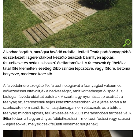
A korhadásgátló, biológiai favédő oldattal telített Telifa padlóanyagokból
és szerkezeti fagerendákból készülő teraszok bármilyen ápolás,
felületkezelés nélkül is hosszú élettartamúkat. A fateraszok építhetők a
talaj fölé kiemelten, esetleg több szinten lépcsőzve, vagy földre, betonra
helyezve, medence köré stb.
A fa védelmére szolgáló Telifa technológiával a faanyagból vákuumos
előkezeléssel eltávolítják a nedvességet, amit korhadásgátló, speciális,
biológiai favédő oldattal pótolnak. A szert nagy nyomással préselik át a
faanyag szijácsrészének teljes keresztmetszetében. Az eljárás során a fa
szerkezete nem sérül, fizikai tulajdonságai nem változnak, és a telített
faanyag minden ápolás, felületkezelés nélkül is maradandóan tartóssá válik.
(Ellentétben a hagyományos felületkezelési – merítési, festési vagy szórási
– eljárásokkal, melyek csak felületi védelmet nyújtanak.)