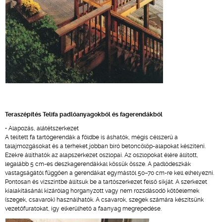
Teraszépítés Telifa padlóanyagokból és fagerendákból
• Alapozás, alátétszerkezet
A telített fa tartógerendák a földbe is áshatók, mégis célszerű a
talajmozgásokat és a terheket jobban bíró betoncölöp-alapokat készíteni.
Ezekre állíthatók az alapszerkezet oszlopai. Az oszlopokat élére állított,
legalább 5 cm-es deszkagerendákkal kössük össze. A padlódeszkák
vastagságától függően a gerendákat egymástól 50–70 cm-re kell elhelyezni.
Pontosan és vízszintbe állítsuk be a tartószerkezet felső síkját. A szerkezet
kialakításánál kizárólag horganyzott vagy nem rozsdásodó kötőelemek
(szegek, csavarok) használhatók. A csavarok, szegek számára készítsünk
vezetőfuratokat, így elkerülhető a faanyag megrepedése.