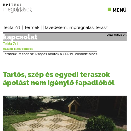
MENÜ
KONFERENCIÁK
Telifa Zrt.
|
Termék
| |
favédelem
,
impregnálás
,
terasz
SZAKLAPOK
2012. május 03.
kapcsolat
Telifa Zrt.
CPR TERMÉKKIÍRÁS
Hatvan-Nagygombos
Termékkiíráshoz szükséges adatok a CPR.hu oldalon:
nincs
ÉPÍTÉSI JOG
Tartós, szép és egyedi teraszok
ONLINE KÉPZÉSEK
ápolást nem igénylő fapadlóból
TERVEZÉSI SEGÉDLETEK