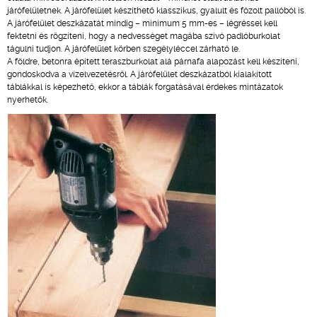
járófelületnek. A járófelület készíthető klasszikus, gyalult és fózolt pallóból is.
A járófelület deszkázatát mindig – minimum 5 mm-es – légréssel kell
fektetni és rögzíteni, hogy a nedvességet magába szívó padlóburkolat
tágulni tudjon. A járófelület körben szegélyléccel zárható le.
A földre, betonra épített teraszburkolat alá párnafa alapozást kell készíteni,
gondoskodva a vízelvezetésről. A járófelület deszkázatból kialakított
táblákkal is képezhető, ekkor a táblák forgatásával érdekes mintázatok
nyerhetők.