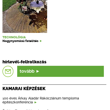
TECHNOLÓGIA
Nagynyomású fatelítés
hírlevél-feliratkozás
tovább
KAMARAI KÉPZÉSEK
100 éves Árkay Aladár Rákócziánum temploma
építészkonferencia