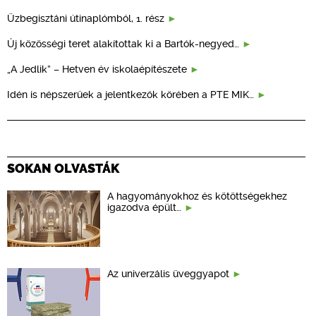
Üzbegisztáni útinaplómból, 1. rész
Új közösségi teret alakítottak ki a Bartók-negyed…
„A Jedlik” – Hetven év iskolaépítészete
Idén is népszerűek a jelentkezők körében a PTE MIK…
SOKAN OLVASTÁK
A hagyományokhoz és kötöttségekhez
igazodva épült…
Az univerzális üveggyapot