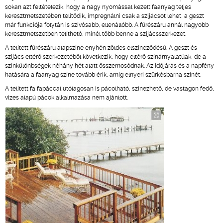
sokan azt feltételezik, hogy a nagy nyomással kezelt faanyag teljes
keresztmetszetében telítődik, impregnálni csak a szijácsot lehet, a geszt
már funkciója folytán is szívósabb, ellenállóbb. A fűrészáru annál nagyobb
keresztmetszetben telíthető, minél több benne a szijácsszerkezet.
A telített fűrészáru alapszíne enyhén zöldes elszíneződésű. A geszt és
szijács eltérő szerkezetéből következik, hogy eltérő színárnyalatúak, de a
színkülönbségek néhány hét alatt összemosódnak. Az időjárás és a napfény
hatására a faanyag színe tovább érik, amíg elnyeri szürkésbarna színét.
A telített fa fapáccal utólagosan is pácolható, színezhető, de vastagon fedő,
vizes alapú pácok alkalmazása nem ajánlott.