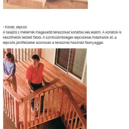
• Korlát, lépcső
A talajtól 1 méternél magasabb teraszokat korláttal kell ellátni. A korlátok is
készíthetők telített fából. A szintkülönbségek lépcsőkkel hidalhatók át, a
lépcsők járófelületei azonosak a terasznál használt faanyaggal.