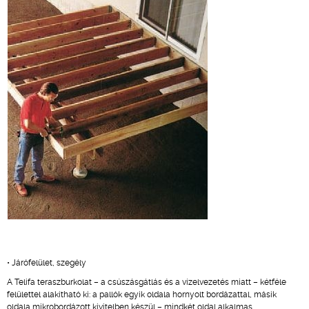
• Járófelület, szegély
A Telifa teraszburkolat – a csúszásgátlás és a vízelvezetés miatt – kétféle
felülettel alakítható ki: a pallók egyik oldala hornyolt bordázattal, másik
oldala mikrobordázott kivitelben készül – mindkét oldal alkalmas