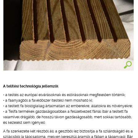
A telítési technológia jellemzői:
• a telítés az európai elvárásoknak és előírásoknak megfelelően történik;
• a faanyagból a favédőszer (telítés) nem mosható ki;
• a telített fa biológiailag ártalmatlan az emberekre, állatokra és növényekre;
• a Telifa termékek gazdaságosabbak a felületkezelt fánál (bár a telített fa
valamivel drágább, de hosszú távon gazdaságosabb, mert sokkal tartósabb,
és kezelést sem igényel).
A fa szerkezete két részből áll: a gesztből (ez biztosítja a fa szilárdságát) és a
szijácsból (a tápcsatorna, melyen keresztül áramlik a fában a tápanyag). Bár