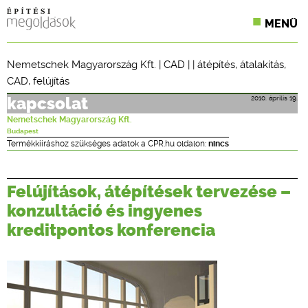
MENÜ
KONFERENCIÁK
Nemetschek Magyarország Kft.
|
CAD
| |
átépítés
,
átalakítás
,
CAD
,
felújítás
SZAKLAPOK
2010. április 19.
kapcsolat
CPR TERMÉKKIÍRÁS
Nemetschek Magyarország Kft.
Budapest
ÉPÍTÉSI JOG
Termékkiíráshoz szükséges adatok a CPR.hu oldalon:
nincs
ONLINE KÉPZÉSEK
Felújítások, átépítések tervezése –
TERVEZÉSI SEGÉDLETEK
konzultáció és ingyenes
kreditpontos konferencia