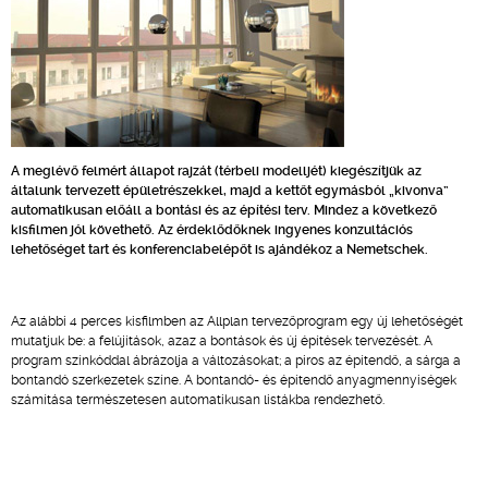
A meglévő felmért állapot rajzát (térbeli modelljét) kiegészítjük az
általunk tervezett épületrészekkel, majd a kettőt egymásból „kivonva”
automatikusan előáll a bontási és az építési terv. Mindez a következő
kisfilmen jól követhető. Az érdeklődőknek ingyenes konzultációs
lehetőséget tart és konferenciabelépőt is ajándékoz a Nemetschek.
Az alábbi 4 perces kisfilmben az Allplan tervezőprogram egy új lehetőségét
mutatjuk be: a felújítások, azaz a bontások és új építések tervezését. A
program színkóddal ábrázolja a változásokat; a piros az építendő, a sárga a
bontandó szerkezetek színe. A bontandó- és építendő anyagmennyiségek
számítása természetesen automatikusan listákba rendezhető.