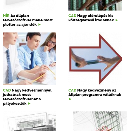
HÍR
Az Allplan
CAD
Nagy előrelépés kis
tervezőszoftver mellé most
költségvetésű irodáknak
plotter az ajándék
CAD
Nagy kedvezménnyel
CAD
Nagy kedvezmény az
juthatnak most
Allplan programra váltóknak
tervezőszoftverhez a
pályakezdők