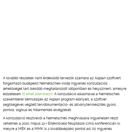
A további részletek iránt érdeklődő tervezők számára az Allplan szoftvert
forgalmazó budapesti Nemetschek-iroda ingyenes konzultációs
lehetőséget tart (később meghatározott időpontban és helyszínen), amelyre
előzetesen
itt lehet jelentkezni
. A konzultáció alkalmával a Nemetschek
szakemberei bemutatják az Allplan program előnyeit, a szoftver
segítségével végzett tervdokumentáció- és látványtervkészítés gyors,
pontos, logikus és hibamentes elvégzését.
A konzultáció résztvevői a Nemetschek meghívására ingyenesen részt
vehetnek a 2010. május 12-i Értéknövelő felújítások című konferencián is,
melyre a MÉK és a MMK is 2 továbbképzési pontot ad. Az ingyenes