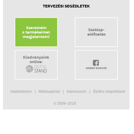
TERVEZÉSI SEGÉDLETEK
Szeretném
Szaklap-
a termékeimet
előfizetés
megjelentetni
Kiadványaink
online:
ember kedveli
Adatvédelem
Médiaajánlat
Impresszum
Építési megoldások
© 2009–2016