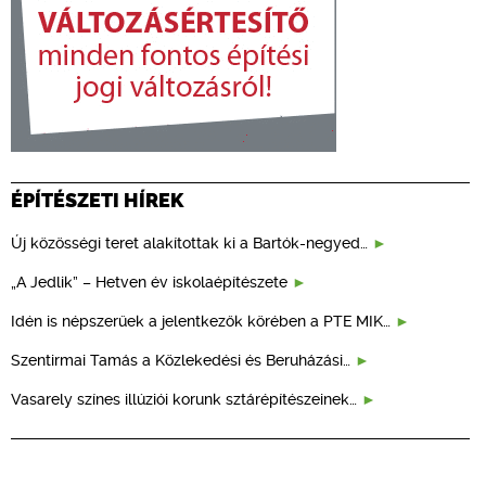
ÉPÍTÉSZETI HÍREK
Új közösségi teret alakítottak ki a Bartók-negyed…
„A Jedlik” – Hetven év iskolaépítészete
Idén is népszerűek a jelentkezők körében a PTE MIK…
Szentirmai Tamás a Közlekedési és Beruházási…
Vasarely színes illúziói korunk sztárépítészeinek…