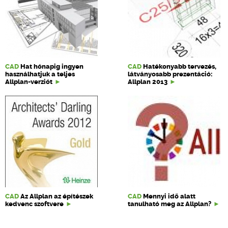
CAD
Hat hónapig ingyen
CAD
Hatékonyabb tervezés,
használhatjuk a teljes
látványosabb prezen­táció:
Allplan-verziót
Allplan 2013
CAD
Az Allplan az építészek
CAD
Mennyi idő alatt
kedvenc szoftvere
tanulható meg az Allplan?