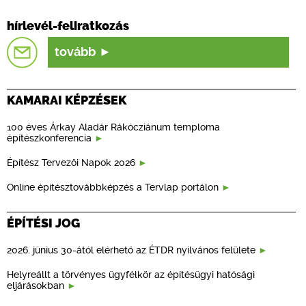
hírlevél-feliratkozás
tovább
KAMARAI KÉPZÉSEK
100 éves Árkay Aladár Rákócziánum temploma
építészkonferencia
Építész Tervezői Napok 2026
Online építésztovábbképzés a Tervlap portálon
ÉPÍTÉSI JOG
2026. június 30-ától elérhető az ÉTDR nyilvános felülete
Helyreállt a törvényes ügyfélkör az építésügyi hatósági
eljárásokban