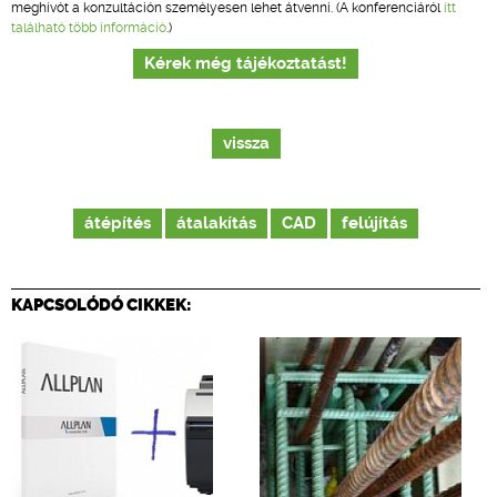
meghívót a konzultáción személyesen lehet átvenni. (A konferenciáról
itt
található több információ
.)
Kérek még tájékoztatást!
vissza
átépítés
átalakítás
CAD
felújítás
KAPCSOLÓDÓ CIKKEK: