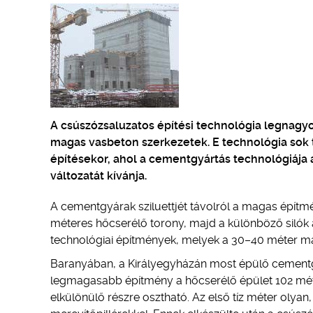
A csúszózsaluzatos építési technológia legnagy
magas vasbeton szerkezetek. E technológia sok 
építésekor, ahol a cementgyártás technológiája
változatát kívánja.
A cementgyárak sziluettjét távolról a magas épít
méteres hőcserélő torony, majd a különböző silók
technológiai építmények, melyek a 30–40 méter mag
Baranyában, a Királyegyházán most épülő cementg
legmagasabb építmény a hőcserélő épület 102 méter
elkülönülő részre osztható. Az első tíz méter olyan