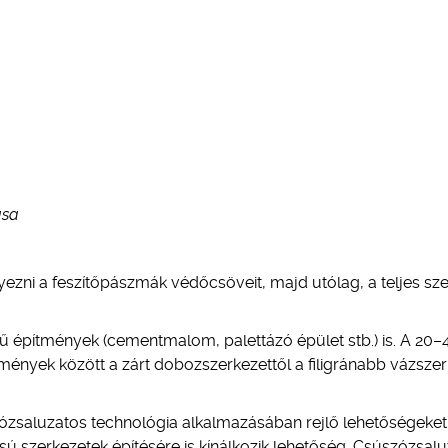
ása
helyezni a feszítőpászmák védőcsöveit, majd utólag, a teljes sz
ű építmények (cementmalom, palettázó épület stb.) is. A 20–
tmények között a zárt dobozszerkezettől a filigránabb vázszer
zózsaluzatos technológia alkalmazásában rejlő lehetőségeket
ú szerkezetek építésére is kínálkozik lehetőség. Csúszózsalu