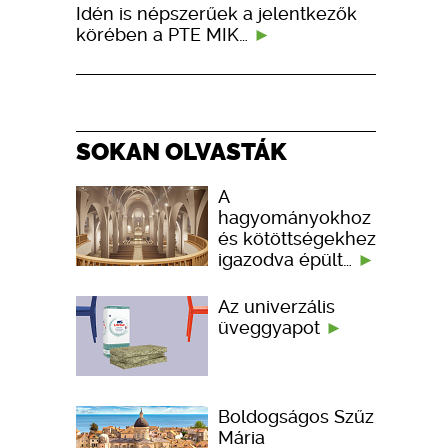
Idén is népszerűek a jelentkezők
körében a PTE MIK…
SOKAN OLVASTÁK
A
hagyományokhoz
és kötöttségekhez
igazodva épült…
Az univerzális
üveggyapot
Boldogságos Szűz
Mária