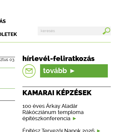
ÁS
DLETEK
hírlevél-feliratkozás
ztus 03.
tovább
KAMARAI KÉPZÉSEK
100 éves Árkay Aladár
Rákócziánum temploma
építészkonferencia
Építész Tervezői Napok 2026