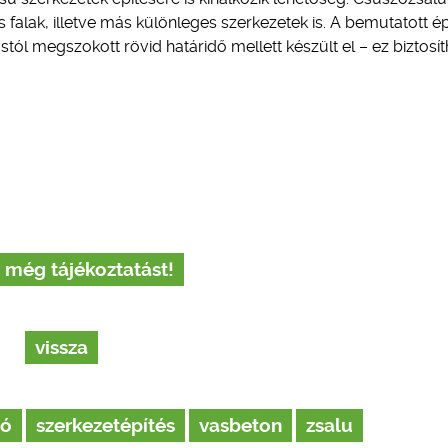
ós falak, illetve más különleges szerkezetek is. A bemutatott é
l megszokott rövid határidő mellett készült el – ez biztosít
 még tájékoztatást!
vissza
ló
szerkezetépítés
vasbeton
zsalu