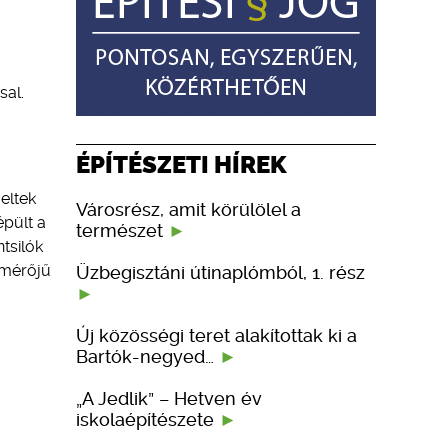
sal.
ÉPÍTÉSZETI HÍREK
eltek
Városrész, amit körülölel a
épült a
természet
tsilók
tmérőjű
Üzbegisztáni útinaplómból, 1. rész
Új közösségi teret alakítottak ki a
Bartók-negyed…
„A Jedlik” – Hetven év
iskolaépítészete