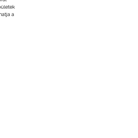
pületek
hatja a