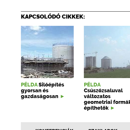
KAPCSOLÓDÓ CIKKEK:
PÉLDA
Silóépítés
PÉLDA
gyorsan és
Csúszózsaluval
gazdaságosan
változatos
geometriai formák
építhetők