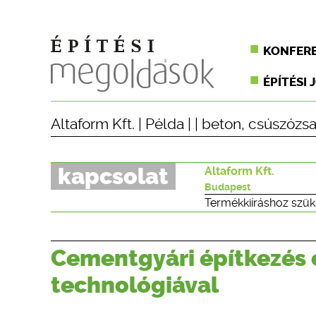
KONFER
ÉPÍTÉSI 
Altaform Kft.
|
Példa
| |
beton
,
csúszózsa
kapcsolat
Altaform Kft.
Budapest
Termékkiíráshoz szük
Cementgyári építkezés 
technológiával