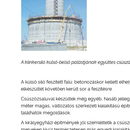
A klinkersiló külső-belső palástjának együttes csúsz
A külső siló feszített falú: betonozáskor kellett el
elkészültét követően került sor a feszítésre.
Csúszózsaluval készültek még egyéb, hasáb jelleg
méter magas, változatos szerkezeti kialakítású épí
találhatók megoldások.
A királyegyházi építmények jól szemléltetik a csús
melyeken kívül természetesen más egyedi kialakítás