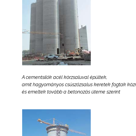
A cementsilók acél körzsaluval épültek,
amit hagyományos csúszózsalus keretek fogtak közr
és emeltek tovább a betonozás üteme szerint