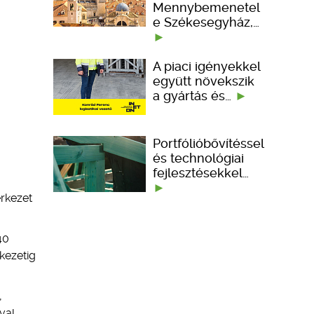
Mennybemenetel
e Székesegyház,…
A piaci igényekkel
együtt növekszik
a gyártás és…
Portfólióbővítéssel
és technológiai
fejlesztésekkel…
erkezet
40
kezetig
,
val