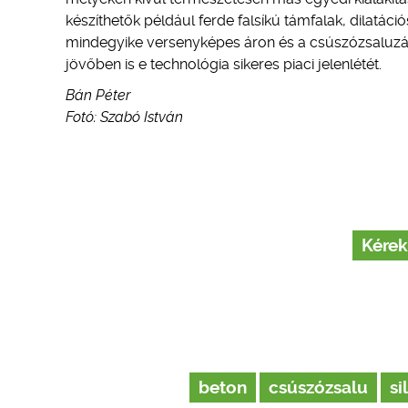
készíthetők például ferde falsíkú támfalak, dilatáci
mindegyike versenyképes áron és a csúszózsaluzástó
jövőben is e technológia sikeres piaci jelenlétét.
Bán Péter
Fotó: Szabó István
Kérek
beton
csúszózsalu
si