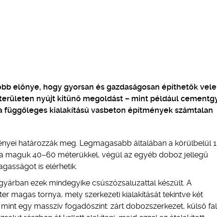
obb előnye, hogy gyorsan és gazdaságosan építhetők vele
területen nyújt kitűnő megoldást – mint például cementg
 a függőleges kialakítású vasbeton építmények számtalan
ményei határozzák meg. Legmagasabb általában a körülbelül 
 a maguk 40–60 méterükkel, végül az egyéb doboz jellegű
asságot is elérhetik.
yárban ezek mindegyike csúszózsaluzattal készült. A
 magas tornya, mely szerkezeti kialakítását tekintve két
, mint egy masszív fogadószint: zárt dobozszerkezet, külső fal