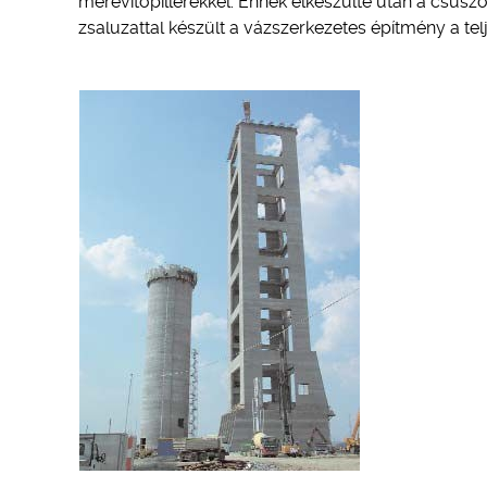
merevítőpillérekkel. Ennek elkészülte után a csúszózs
zsaluzattal készült a vázszerkezetes építmény a te