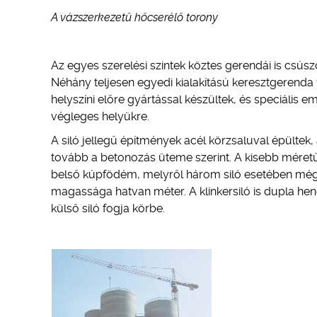
A vázszerkezetű hőcserélő torony
Az egyes szerelési szintek köztes gerendái is csúszó
Néhány teljesen egyedi kialakítású keresztgerenda 
helyszíni előre gyártással készültek, és speciális
végleges helyükre.
A siló jellegű építmények acél körzsaluval épülte
tovább a betonozás üteme szerint. A kisebb méretű
belső kúpfödém, melyről három siló esetében még e
magassága hatvan méter. A klinkersiló is dupla hen
külső siló fogja körbe.