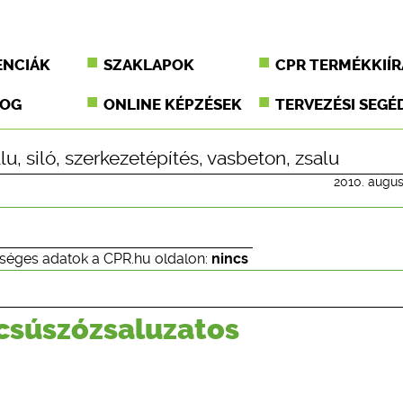
ENCIÁK
SZAKLAPOK
CPR TERMÉKKIÍR
JOG
ONLINE KÉPZÉSEK
TERVEZÉSI SEGÉ
lu
,
siló
,
szerkezetépítés
,
vasbeton
,
zsalu
2010. augus
séges adatok a CPR.hu oldalon:
nincs
csúszózsaluzatos