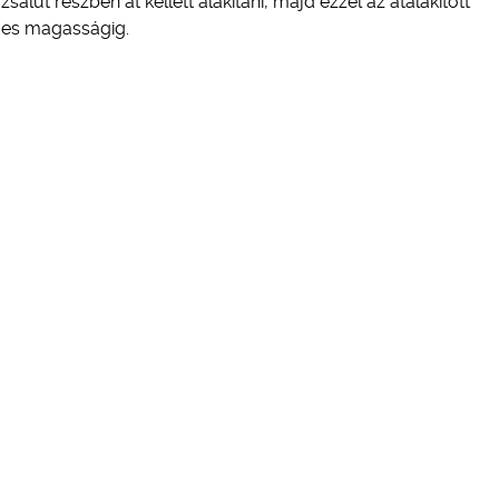
alut részben át kellett alakítani, majd ezzel az átalakított
ljes magasságig.