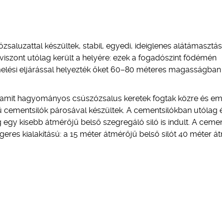
zsaluzattal készültek, stabil, egyedi, ideiglenes alátámasztás
viszont utólag került a helyére: ezek a fogadószint födémén
 emelési eljárással helyezték őket 60–80 méteres magasságban
k, amit hagyományos csúszózsalus keretek fogtak közre és em
 cementsilók párosával készültek. A cementsilókban utólag 
gy kisebb átmérőjű belső szegregáló siló is indult. A cemen
geres kialakítású: a 15 méter átmérőjű belső silót 40 méter á