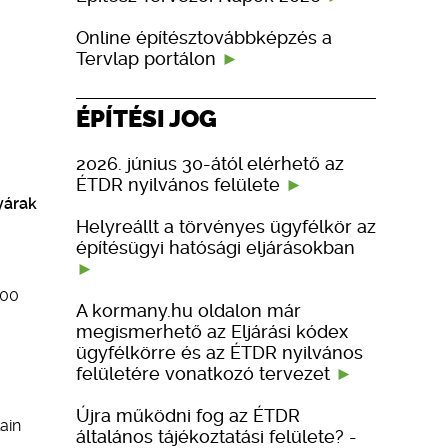
Online építésztovábbképzés a
Tervlap portálon
ÉPÍTÉSI JOG
2026. június 30-ától elérhető az
ÉTDR nyilvános felülete
yárak
Helyreállt a törvényes ügyfélkör az
építésügyi hatósági eljárásokban
100
A kormany.hu oldalon már
megismerhető az Eljárási kódex
ügyfélkörre és az ÉTDR nyilvános
felületére vonatkozó tervezet
Újra működni fog az ÉTDR
ain
általános tájékoztatási felülete? -