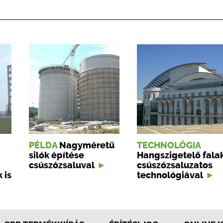
PÉLDA
Nagyméretű
TECHNOLÓGIA
silók építése
Hangszigetelő fala
csúszózsaluval
csúszózsaluzatos
 is
technológiával