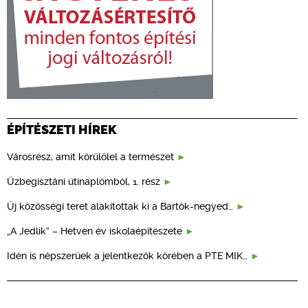
ÉPÍTÉSZETI HÍREK
Városrész, amit körülölel a természet
Üzbegisztáni útinaplómból, 1. rész
Új közösségi teret alakítottak ki a Bartók-negyed…
„A Jedlik” – Hetven év iskolaépítészete
Idén is népszerűek a jelentkezők körében a PTE MIK…