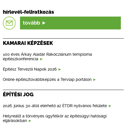
hírlevél-feliratkozás
tovább
KAMARAI KÉPZÉSEK
100 éves Árkay Aladár Rákócziánum temploma
építészkonferencia
Építész Tervezői Napok 2026
Online építésztovábbképzés a Tervlap portálon
ÉPÍTÉSI JOG
2026. június 30-ától elérhető az ÉTDR nyilvános felülete
Helyreállt a törvényes ügyfélkör az építésügyi hatósági
eljárásokban