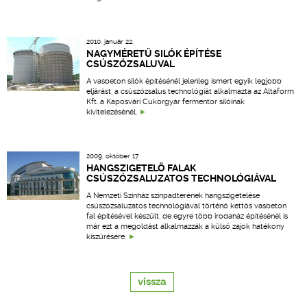
2010. január 22.
NAGYMÉRETŰ SILÓK ÉPÍTÉSE
CSÚSZÓZSALUVAL
A vasbeton silók építésénél jelenleg ismert egyik legjobb
eljárást, a csúszózsalus technológiát alkalmazta az Altaform
Kft. a Kaposvári Cukorgyár fermentor silóinak
kivitelezésénél.
2009. október 17.
HANGSZIGETELŐ FALAK
CSÚSZÓZSALUZATOS TECHNOLÓGIÁVAL
A Nemzeti Színház színpadterének hangszigetelése
csúszózsaluzatos technológiával történő kettős vasbeton
fal építésével készült, de egyre több irodaház építésénél is
már ezt a megoldást alkalmazzák a külső zajok hatékony
kiszűrésére.
vissza