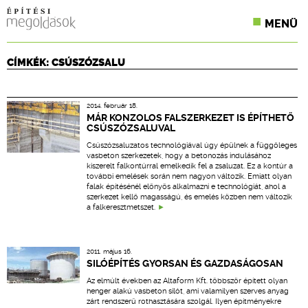
MENÜ
KONFERENCIÁK
CÍMKÉK: CSÚSZÓZSALU
SZAKLAPOK
2014. február 18.
CPR TERMÉKKIÍRÁS
MÁR KONZOLOS FALSZERKEZET IS ÉPÍTHETŐ
CSÚSZÓZSALUVAL
ÉPÍTÉSI JOG
Csúszózsaluzatos technológiával úgy épülnek a függőleges
vasbeton szerkezetek, hogy a betonozás indulásához
kiszerelt falkontúrral emelkedik fel a zsaluzat. Ez a kontúr a
ONLINE KÉPZÉSEK
további emelések során nem nagyon változik. Emiatt olyan
falak építésénél előnyös alkalmazni e technológiát, ahol a
szerkezet kellő magasságú, és emelés közben nem változik
TERVEZÉSI SEGÉDLETEK
a falkeresztmetszet.
2011. május 16.
SILÓÉPÍTÉS GYORSAN ÉS GAZDASÁGOSAN
Az elmúlt években az Altaform Kft. többször épített olyan
henger alakú vasbeton silót, ami valamilyen szerves anyag
zárt rendszerű rothasztására szolgál. Ilyen építményekre