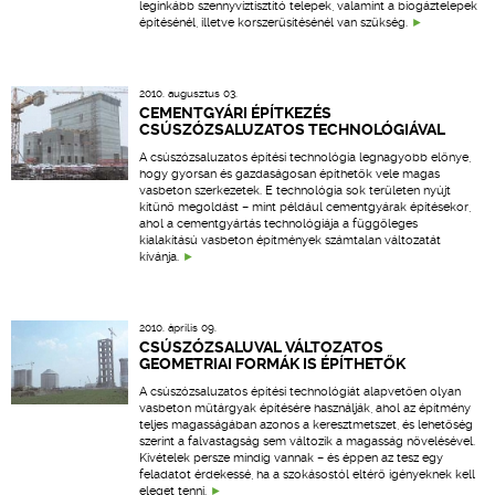
leginkább szennyvíztisztító telepek, valamint a biogáztelepek
építésénél, illetve korszerűsítésénél van szükség.
2010. augusztus 03.
CEMENTGYÁRI ÉPÍTKEZÉS
CSÚSZÓZSALUZATOS TECHNOLÓGIÁVAL
A csúszózsaluzatos építési technológia legnagyobb előnye,
hogy gyorsan és gazdaságosan építhetők vele magas
vasbeton szerkezetek. E technológia sok területen nyújt
kitűnő megoldást – mint például cementgyárak építésekor,
ahol a cementgyártás technológiája a függőleges
kialakítású vasbeton építmények számtalan változatát
kívánja.
2010. április 09.
CSÚSZÓZSALUVAL VÁLTOZATOS
GEOMETRIAI FORMÁK IS ÉPÍTHETŐK
A csúszózsaluzatos építési technológiát alapvetően olyan
vasbeton műtárgyak építésére használják, ahol az építmény
teljes magasságában azonos a keresztmetszet, és lehetőség
szerint a falvastagság sem változik a magasság növelésével.
Kivételek persze mindig vannak – és éppen az tesz egy
feladatot érdekessé, ha a szokásostól eltérő igényeknek kell
eleget tenni.